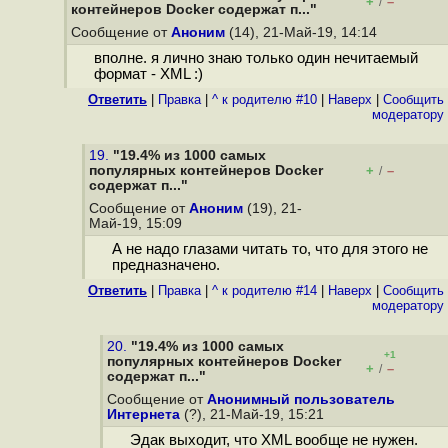
+
–
/
контейнеров Docker содержат п..."
Сообщение от
Аноним
(14), 21-Май-19, 14:14
вполне. я лично знаю только один нечитаемый
формат - XML :)
Ответить
|
Правка
|
^ к родителю #10
|
Наверх
|
Cообщить
модератору
19.
"19.4% из 1000 самых
популярных контейнеров Docker
+
–
/
содержат п..."
Сообщение от
Аноним
(19), 21-
Май-19, 15:09
А не надо глазами читать то, что для этого не
предназначено.
Ответить
|
Правка
|
^ к родителю #14
|
Наверх
|
Cообщить
модератору
20.
"19.4% из 1000 самых
+1
популярных контейнеров Docker
+
–
/
содержат п..."
Сообщение от
Анонимный пользователь
Интернета
(?), 21-Май-19, 15:21
Эдак выходит, что XML вообще не нужен.