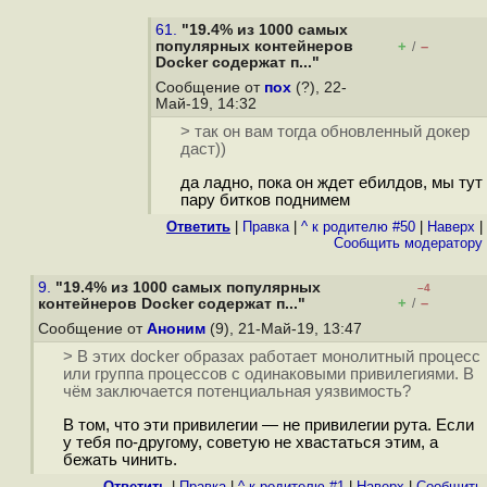
61.
"19.4% из 1000 самых
популярных контейнеров
+
–
/
Docker содержат п..."
Сообщение от
пох
(?), 22-
Май-19, 14:32
> так он вам тогда обновленный докер
даст))
да ладно, пока он ждет ебилдов, мы тут
пару битков поднимем
Ответить
|
Правка
|
^ к родителю #50
|
Наверх
|
Cообщить модератору
9.
"19.4% из 1000 самых популярных
–4
+
–
контейнеров Docker содержат п..."
/
Сообщение от
Аноним
(9), 21-Май-19, 13:47
> В этих docker образах работает монолитный процесс
или группа процессов с одинаковыми привилегиями. В
чём заключается потенциальная уязвимость?
В том, что эти привилегии — не привилегии рута. Если
у тебя по-другому, советую не хвастаться этим, а
бежать чинить.
Ответить
|
Правка
|
^ к родителю #1
|
Наверх
|
Cообщить