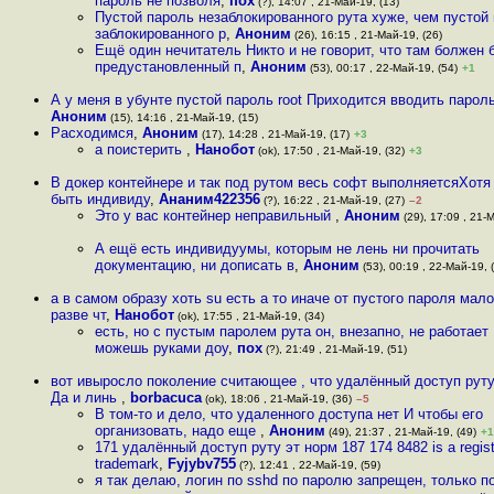
пароль не позволя
,
пох
(?), 14:07 , 21-Май-19, (13)
Пустой пароль незаблокированного рута хуже, чем пустой
заблокированного р
,
Аноним
(26), 16:15 , 21-Май-19, (26)
Ещё один нечитатель Никто и не говорит, что там болжен 
предустановленный п
,
Аноним
(53), 00:17 , 22-Май-19, (54)
+1
А у меня в убунте пустой пароль root Приходится вводить парол
Аноним
(15), 14:16 , 21-Май-19, (15)
Расходимся
,
Аноним
(17), 14:28 , 21-Май-19, (17)
+3
а поистерить
,
Нанобот
(ok), 17:50 , 21-Май-19, (32)
+3
В докер контейнере и так под рутом весь софт выполняетсяХотя
быть индивиду
,
Ананим422356
(?), 16:22 , 21-Май-19, (27)
–2
Это у вас контейнер неправильный
,
Аноним
(29), 17:09 , 21-
А ещё есть индивидуумы, которым не лень ни прочитать
документацию, ни дописать в
,
Аноним
(53), 00:19 , 22-Май-19, 
а в самом образу хоть su есть а то иначе от пустого пароля мало
разве чт
,
Нанобот
(ok), 17:55 , 21-Май-19, (34)
есть, но с пустым паролем рута он, внезапно, не работает
можешь руками доу
,
пох
(?), 21:49 , 21-Май-19, (51)
вот ивыросло поколение считающее , что удалённый доступ руту
Да и линь
,
borbacuca
(ok), 18:06 , 21-Май-19, (36)
–5
В том-то и дело, что удаленного доступа нет И чтобы его
организовать, надо еще
,
Аноним
(49), 21:37 , 21-Май-19, (49)
+1
171 удалённый доступ руту эт норм 187 174 8482 is a regis
trademark
,
Fyjybv755
(?), 12:41 , 22-Май-19, (59)
я так делаю, логин по sshd по паролю запрещен, только п