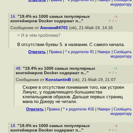
модератору
16.
"19.4% из 1000 самых популярных
–1
+
–
контейнеров Docker содержат п..."
/
Сообщение от
Аноним84701
(ok), 21-Май-19, 14:16
> И в чём проблема?
В отсутствии буквы S в названии. С самого начала.
Ответить
|
Правка
|
^ к родителю #1
|
Наверх
|
Cообщить
модератору
48.
"19.4% из 1000 самых популярных
+1
+
–
контейнеров Docker содержат п..."
/
Сообщение от
KonstantinB
(ok), 21-Май-19, 21:07
Скорее в отсутствии понимания того, как устроен
Линукс, у подавляющего большинства
клепальщиков образов. Дальше первых страниц
мана по Докеру не читали.
Ответить
|
Правка
|
^ к родителю #16
|
Наверх
|
Cообщить
модератору
18.
"19.4% из 1000 самых популярных
–1
+
–
контейнеров Docker содержат п..."
/