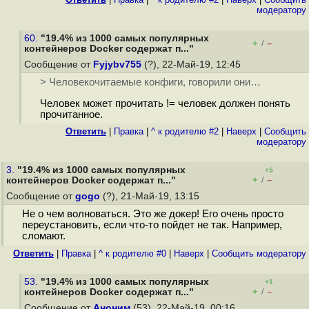
модератору
60.
"19.4% из 1000 самых популярных
+
–
/
контейнеров Docker содержат п..."
Сообщение от
Fyjybv755
(?), 22-Май-19, 12:45
> Человекочитаемые конфиги, говорили они…
Человек может прочитать != человек должен понять
прочитанное.
Ответить
|
Правка
|
^ к родителю #2
|
Наверх
|
Cообщить
модератору
3.
"19.4% из 1000 самых популярных
+5
+
–
контейнеров Docker содержат п..."
/
Сообщение от
gogo
(?), 21-Май-19, 13:15
Не о чем волноваться. Это же докер! Его очень просто
переустановить, если что-то пойдет не так. Например,
сломают.
Ответить
|
Правка
|
^ к родителю #0
|
Наверх
|
Cообщить модератору
53.
"19.4% из 1000 самых популярных
+1
+
–
контейнеров Docker содержат п..."
/
Сообщение от
Аноним
(53), 22-Май-19, 00:16