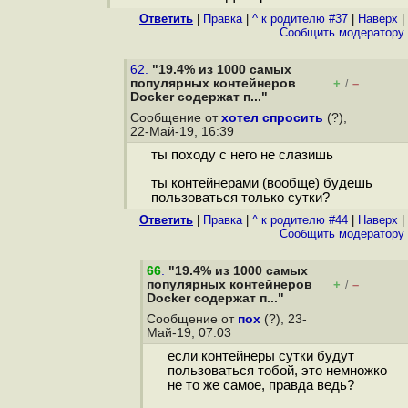
Ответить
|
Правка
|
^ к родителю #37
|
Наверх
|
Cообщить модератору
62.
"19.4% из 1000 самых
популярных контейнеров
+
–
/
Docker содержат п..."
Сообщение от
хотел спросить
(?),
22-Май-19, 16:39
ты походу с него не слазишь
ты контейнерами (вообще) будешь
пользоваться только сутки?
Ответить
|
Правка
|
^ к родителю #44
|
Наверх
|
Cообщить модератору
66
.
"19.4% из 1000 самых
популярных контейнеров
+
–
/
Docker содержат п..."
Сообщение от
пох
(?), 23-
Май-19, 07:03
если контейнеры сутки будут
пользоваться тобой, это немножко
не то же самое, правда ведь?