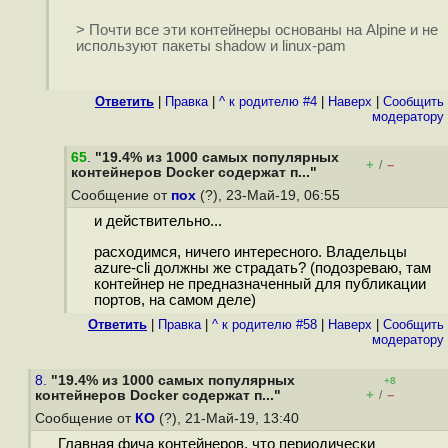
> Почти все эти контейнеры основаны на Alpine и не
используют пакеты shadow и linux-pam
Ответить
|
Правка
|
^ к родителю #4
|
Наверх
|
Cообщить
модератору
65
.
"19.4% из 1000 самых популярных
+
–
/
контейнеров Docker содержат п..."
Сообщение от
пох
(?), 23-Май-19, 06:55
и действительно...
расходимся, ничего интересного. Владельцы
azure-cli должны же страдать? (подозреваю, там
контейнер не предназначенный для публикации
портов, на самом деле)
Ответить
|
Правка
|
^ к родителю #58
|
Наверх
|
Cообщить
модератору
8.
"19.4% из 1000 самых популярных
+8
+
–
контейнеров Docker содержат п..."
/
Сообщение от
КО
(?), 21-Май-19, 13:40
Главная фича контейнеров, что периодически