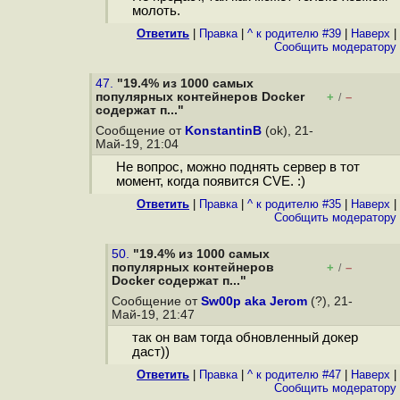
молоть.
Ответить
|
Правка
|
^ к родителю #39
|
Наверх
|
Cообщить модератору
47.
"19.4% из 1000 самых
популярных контейнеров Docker
+
–
/
содержат п..."
Сообщение от
KonstantinB
(ok), 21-
Май-19, 21:04
Не вопрос, можно поднять сервер в тот
момент, когда появится CVE. :)
Ответить
|
Правка
|
^ к родителю #35
|
Наверх
|
Cообщить модератору
50.
"19.4% из 1000 самых
популярных контейнеров
+
–
/
Docker содержат п..."
Сообщение от
Sw00p aka Jerom
(?), 21-
Май-19, 21:47
так он вам тогда обновленный докер
даст))
Ответить
|
Правка
|
^ к родителю #47
|
Наверх
|
Cообщить модератору