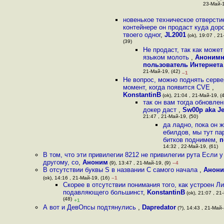
23-Май-1
новенькое техническое отверсти
контейнере он продаст куда дор
твоего одног
,
JL2001
(ok), 19:07 , 2
(39)
Не продаст, так как может
языком молоть
,
Аноним
пользователь Интернета
21-Май-19, (42)
–1
Не вопрос, можно поднять серве
момент, когда появится CVE
,
KonstantinB
(ok), 21:04 , 21-Май-19, (
так он вам тогда обновле
докер даст
,
Sw00p aka J
21:47 , 21-Май-19, (50)
да ладно, пока он 
ебилдов, мы тут па
битков поднимем
,
п
14:32 , 22-Май-19, (61)
В том, что эти привилегии 8212 не привилегии рута Если у
другому, со
,
Аноним
(9), 13:47 , 21-Май-19, (9)
–4
В отсутствии буквы S в названии С самого начала
,
Анони
(ok), 14:16 , 21-Май-19, (16)
–1
Скорее в отсутствии понимания того, как устроен Ли
подавляющего большинст
,
KonstantinB
(ok), 21:07 , 21
(48)
+1
А вот и ДевОпсы подтянулись
,
Dapredator
(?), 14:43 , 21-Май-