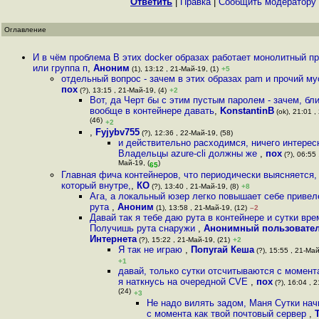
Ответить
|
Правка
|
Cообщить модератору
Оглавление
И в чём проблема В этих docker образах работает монолитный п
или группа п
,
Аноним
(1), 13:12 , 21-Май-19, (1)
+5
отдельный вопрос - зачем в этих образах pam и прочий м
пох
(?), 13:15 , 21-Май-19, (4)
+2
Вот, да Черт бы с этим пустым паролем - зачем, бли
вообще в контейнере давать
,
KonstantinB
(ok), 21:01 ,
(46)
+2
,
Fyjybv755
(?), 12:36 , 22-Май-19, (58)
и действительно расходимся, ничего интерес
Владельцы azure-cli должны же
,
пох
(?), 06:55 
Май-19, (
)
65
Главная фича контейнеров, что периодически выясняется, ч
который внутре,
,
КО
(?), 13:40 , 21-Май-19, (8)
+8
Ага, а локальный юзер легко повышает себе привел
рута
,
Аноним
(1), 13:58 , 21-Май-19, (12)
–2
Давай так я тебе даю рута в контейнере и сутки вр
Получишь рута снаружи
,
Анонимный пользовате
Интернета
(?), 15:22 , 21-Май-19, (21)
+2
Я так не играю
,
Попугай Кеша
(?), 15:55 , 21-Май
+1
давай, только сутки отсчитываются с момента
я наткнусь на очередной CVE
,
пох
(?), 16:04 , 
(24)
+3
Не надо вилять задом, Маня Сутки на
с момента как твой почтовый сервер
,