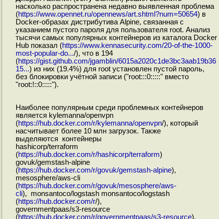
насколько распространена недавно выявленная проблема
(
https://www.opennet.ru/opennews/art.shtml?num=50654
) в
Docker-образах дистрибутива Alpine, связанная с
указанием пустого пароля для пользователя root. Анализ
тысячи самых популярных контейнеров из каталога Docker
Hub показал (
https://www.kennasecurity.com/20-of-the-1000-
most-popular-do...
/), что в 194
(
https://gist.github.com/jgamblin/6015a2020c1de3bc3aab19b36
15...
) из них (19.4%) для root установлен пустой пароль,
без блокировки учётной записи ("root:::0:::::" вместо
"root:!::0:::::").
Наиболее популярным среди проблемных контейнеров
является kylemanna/openvpn
(
https://hub.docker.com/r/kylemanna/openvpn
/), который
насчитывает более 10 млн загрузок. Также
выделяются контейнеры
hashicorp/terraform
(
https://hub.docker.com/r/hashicorp/terraform
)
govuk/gemstash-alpine
(
https://hub.docker.com/r/govuk/gemstash-alpine
),
mesosphere/aws-cli
(
https://hub.docker.com/r/govuk/mesosphere/aws-
cli
), monsantoco/logstash monsantoco/logstash
(
https://hub.docker.com/r
/),
governmentpaas/s3-resource
(
https://hub.docker.com/r/governmentpaas/s3-resource
),