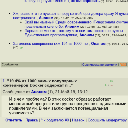
ключупоцелуйте меня в т
,
хотел спросить
(?), 16:46 , 22-Май-1
Хм, разве кто-то пускает в прод контейнеры докера сразу Я дума
настраивают
,
Аноним
(38), 18:42 , 21-Май-19, (38)
Экий вы наивный Среди современного IT-персонала считае
правильным слепо бр
,
Аноним
(29), 19:56 , 21-Май-19, (45)
Пароли не меняют, потому что они там просто не нужны
Единственная программулина
,
Аноним
(53), 00:22 , 22-Май-19, 
Заголовок совершенно кхм 194 из 1000, не
,
Онаним
(?), 19:14 , 21-
(40)
+2
Сообщения
[
Сортировка по времени
|
RSS
]
1.
"19.4% из 1000 самых популярных
+5
+
–
контейнеров Docker содержат п..."
/
Сообщение от
Аноним
(1), 21-Май-19, 13:12
И в чём проблема? В этих docker образах работает
монолитный процесс или группа процессов с одинаковыми
привилегиями. В чём заключается потенциальная
уязвимость?
Ответить
|
Правка
|
^ к родителю #0
|
Наверх
|
Cообщить модератору