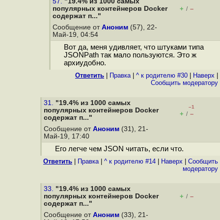
57.
"19.4% из 1000 самых
популярных контейнеров Docker
+
–
/
содержат п..."
Сообщение от
Аноним
(57), 22-
Май-19, 04:54
Вот да, меня удивляет, что штуками типа
JSONPath так мало пользуются. Это ж
архиудобно.
Ответить
|
Правка
|
^ к родителю #30
|
Наверх
|
Cообщить модератору
31.
"19.4% из 1000 самых
–1
популярных контейнеров Docker
+
–
/
содержат п..."
Сообщение от
Аноним
(31), 21-
Май-19, 17:40
Его легче чем JSON читать, если что.
Ответить
|
Правка
|
^ к родителю #14
|
Наверх
|
Cообщить
модератору
33.
"19.4% из 1000 самых
популярных контейнеров Docker
+
–
/
содержат п..."
Сообщение от
Аноним
(33), 21-