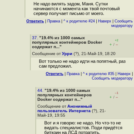
Не надо вилять задом, Маня. Сутки
начинаются с момента как твой почтовый
сервер получает письмо от моего.
Ответить
|
Правка
|
^ к родителю #24
|
Наверх
|
Cообщить
модератору
37.
"19.4% из 1000 самых
+2
популярных контейнеров Docker
+
–
/
содержат п..."
Сообщение от
Урри
(?), 21-Май-19, 18:20
Вот только не надо идти на попятный, раз
сам предложил.
Ответить
|
Правка
|
^ к родителю #35
|
Наверх
|
Cообщить модератору
44.
"19.4% из 1000 самых
–1
популярных контейнеров
+
–
/
Docker содержат п..."
Сообщение от
Анонимный
пользователь Интернета
(?), 21-
Май-19, 19:55
Вот и я говорю: не надо. Но что-то не
видать специалистов. Поди придётся
биткоин на ЛСД потратить.