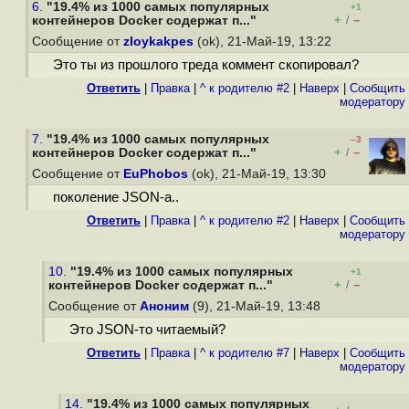
6.
"19.4% из 1000 самых популярных
+1
+
–
контейнеров Docker содержат п..."
/
Сообщение от
zloykakpes
(ok), 21-Май-19, 13:22
Это ты из прошлого треда коммент скопировал?
Ответить
|
Правка
|
^ к родителю #2
|
Наверх
|
Cообщить
модератору
7.
"19.4% из 1000 самых популярных
–3
+
–
контейнеров Docker содержат п..."
/
Сообщение от
EuPhobos
(ok), 21-Май-19, 13:30
поколение JSON-а..
Ответить
|
Правка
|
^ к родителю #2
|
Наверх
|
Cообщить
модератору
10.
"19.4% из 1000 самых популярных
+1
+
–
контейнеров Docker содержат п..."
/
Сообщение от
Аноним
(9), 21-Май-19, 13:48
Это JSON-то читаемый?
Ответить
|
Правка
|
^ к родителю #7
|
Наверх
|
Cообщить
модератору
14.
"19.4% из 1000 самых популярных