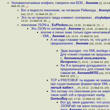
Человекочитаемые конфиги, говорили они 8230
,
Аноним
(2), 13:14
Май-19, (2)
–1
Вот и выросло поколение, не читавшее Реймонда
,
Anony
(ok), 13:17 , 21-Май-19, (5)
+7
Это ты из прошлого треда коммент скопировал
,
zloykakp
13:22 , 21-Май-19, (6)
+1
поколение JSON-а
,
EuPhobos
(ok), 13:30 , 21-Май-19, (7)
–3
Это JSON-то читаемый
,
Аноним
(9), 13:48 , 21-Май-19, (
вполне я лично знаю только один нечитаемы
- XML
,
Аноним
(14), 14:14 , 21-Май-19, (14)
А не надо глазами читать то, что для э
предназначено
,
Аноним
(19), 15:09 , 21-М
Эдак выходит, что XML вообще 
Для чтения глазами не предназна
с
,
Анонимный пользователь
Интернета
(?), 15:21 , 21-Май-19, (20)
Хм Я в принципе догадывался, ч
предназначалось для чтения те
самым ме
,
Аноним84701
(ok), 15:3
Май-19, (22)
+2
TCP и PROTOBUF ты видимо не знаешь
про существование форматтеров XML 
лютый жабист__
(?), 16:12 , 21-Май-19, (25)
Это потому что поколение json не знает
такое xpath xslt и продолжает изобр
,
GentooBoy
(ok), 17:32 , 21-Май-19, (30)
+3
Вот да, меня удивляет, что штук
JSONPath так мало пользуются 
архи
,
Аноним
(57), 04:54 , 22-Май-19,