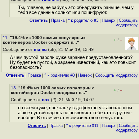
Ты, главное, не забудь это обнаружить раньше, чем у
тебя все данные сольют или пошифруют.
Ответить
|
Правка
|
^ к родителю #3
|
Наверх
|
Cообщить
модератору
11.
"19.4% из 1000 самых популярных
+
–
/
контейнеров Docker содержат п..."
Сообщение от
mumu
(ok), 21-Май-19, 13:49
А чем пустой пароль хуже заранее предустановленного?
Ну будет не пустой, а заранее известный, как это повысит
безопасность?
Ответить
|
Правка
|
^ к родителю #0
|
Наверх
|
Cообщить модератору
13.
"19.4% из 1000 самых популярных
+
–
/
контейнеров Docker содержат п..."
Сообщение от
пох
(?), 21-Май-19, 14:07
он всем хуже, поскольку в дефолтно-установленном
alpine пустой пароль не позволяет тебе стать рутом -
вообще. В отличие от всемизвестного непустого.
Ответить
|
Правка
|
^ к родителю #11
|
Наверх
|
Cообщить
модератору