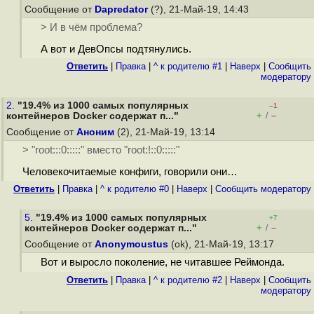
Сообщение от
Dapredator
(?), 21-Май-19, 14:43
> И в чём проблема?
А вот и ДевОпсы подтянулись.
Ответить
|
Правка
|
^ к родителю #1
|
Наверх
|
Cообщить
модератору
2.
"19.4% из 1000 самых популярных
–1
+
–
контейнеров Docker содержат п..."
/
Сообщение от
Аноним
(2), 21-Май-19, 13:14
> "root:::0:::::" вместо "root:!::0:::::"
Человекочитаемые конфиги, говорили они…
Ответить
|
Правка
|
^ к родителю #0
|
Наверх
|
Cообщить модератору
5.
"19.4% из 1000 самых популярных
+7
+
–
контейнеров Docker содержат п..."
/
Сообщение от
Anonymoustus
(ok), 21-Май-19, 13:17
Вот и выросло поколение, не читавшее Реймонда.
Ответить
|
Правка
|
^ к родителю #2
|
Наверх
|
Cообщить
модератору