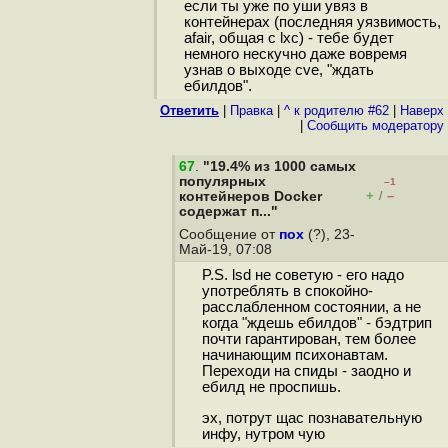
если ты уже по уши увяз в
контейнерах (последняя уязвимость,
afair, общая с lxc) - тебе будет
немного нескучно даже вовремя
узнав о выходе cve, "ждать
ебилдов".
Ответить
|
Правка
|
^ к родителю #62
|
Наверх
|
Cообщить модератору
67
.
"19.4% из 1000 самых
популярных
–1
+
–
контейнеров Docker
/
содержат п..."
Сообщение от
пох
(?), 23-
Май-19, 07:08
P.S. lsd не советую - его надо
употреблять в спокойно-
расслабленном состоянии, а не
когда "ждешь ебилдов" - бэдтрип
почти гарантирован, тем более
начинающим психонавтам.
Переходи на спиды - заодно и
ебилд не проспишь.
эх, потрут щас познавательную
инфу, нутром чую