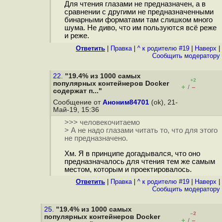
Для чтения глазами не предназначен, а в
сравнении с другими не предназначенными
бинарными форматами там слишком много
шума. Не диво, что им пользуются всё реже
и реже.
Ответить
|
Правка
|
^ к родителю #19
|
Наверх
|
Cообщить модератору
22.
"19.4% из 1000 самых
+2
популярных контейнеров Docker
+
–
/
содержат п..."
Сообщение от
Аноним84701
(ok), 21-
Май-19, 15:36
>>> человекочитаемо
> А не надо глазами читать то, что для этого
не предназначено.
Хм. Я в принципе догадывался, что оно
предназначалось для чтения тем же самым
местом, которым и проектировалось.
Ответить
|
Правка
|
^ к родителю #19
|
Наверх
|
Cообщить модератору
25.
"19.4% из 1000 самых
–2
популярных контейнеров Docker
+
–
/