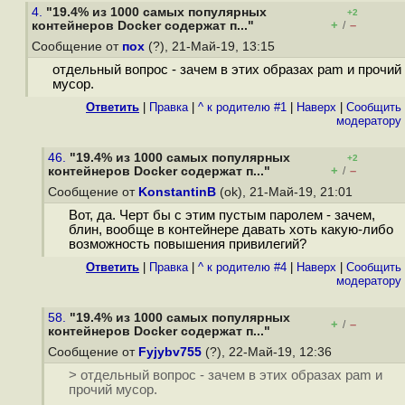
4.
"19.4% из 1000 самых популярных
+2
+
–
контейнеров Docker содержат п..."
/
Сообщение от
пох
(?), 21-Май-19, 13:15
отдельный вопрос - зачем в этих образах pam и прочий
мусор.
Ответить
|
Правка
|
^ к родителю #1
|
Наверх
|
Cообщить
модератору
46.
"19.4% из 1000 самых популярных
+2
+
–
контейнеров Docker содержат п..."
/
Сообщение от
KonstantinB
(ok), 21-Май-19, 21:01
Вот, да. Черт бы с этим пустым паролем - зачем,
блин, вообще в контейнере давать хоть какую-либо
возможность повышения привилегий?
Ответить
|
Правка
|
^ к родителю #4
|
Наверх
|
Cообщить
модератору
58.
"19.4% из 1000 самых популярных
+
–
/
контейнеров Docker содержат п..."
Сообщение от
Fyjybv755
(?), 22-Май-19, 12:36
> отдельный вопрос - зачем в этих образах pam и
прочий мусор.