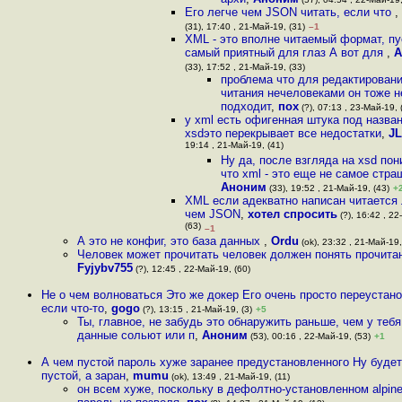
Его легче чем JSON читать, если что
,
(31), 17:40 , 21-Май-19, (31)
–1
XML - это вполне читаемый формат, пу
самый приятный для глаз А вот для
,
А
(33), 17:52 , 21-Май-19, (33)
проблема что для редактировани
читания нечеловеками он тоже н
подходит
,
пох
(?), 07:13 , 23-Май-19, 
у xml есть офигенная штука под назва
xsdэто перекрывает все недостатки
,
JL
19:14 , 21-Май-19, (41)
Ну да, после взгляда на xsd по
что xml - это еще не самое стра
Аноним
(33), 19:52 , 21-Май-19, (43)
+
XML если адекватно написан читается
чем JSON
,
хотел спросить
(?), 16:42 , 22
(63)
–1
А это не конфиг, это база данных
,
Ordu
(ok), 23:32 , 21-Май-19,
Человек может прочитать человек должен понять прочит
Fyjybv755
(?), 12:45 , 22-Май-19, (60)
Не о чем волноваться Это же докер Его очень просто переустано
если что-то
,
gogo
(?), 13:15 , 21-Май-19, (3)
+5
Ты, главное, не забудь это обнаружить раньше, чем у тебя
данные сольют или п
,
Аноним
(53), 00:16 , 22-Май-19, (53)
+1
А чем пустой пароль хуже заранее предустановленного Ну будет
пустой, а заран
,
mumu
(ok), 13:49 , 21-Май-19, (11)
он всем хуже, поскольку в дефолтно-установленном alpine