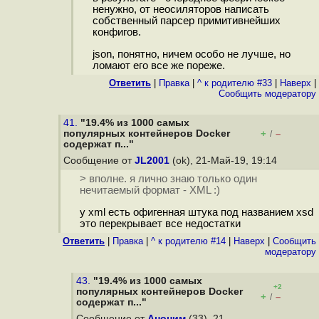
ненужно, от неосиляторов написать
собственный парсер примитивнейших
конфигов.
json, понятно, ничем особо не лучше, но
ломают его все же пореже.
Ответить
|
Правка
|
^ к родителю #33
|
Наверх
|
Cообщить модератору
41.
"19.4% из 1000 самых
популярных контейнеров Docker
+
–
/
содержат п..."
Сообщение от
JL2001
(ok), 21-Май-19, 19:14
> вполне. я лично знаю только один
нечитаемый формат - XML :)
у xml есть офигенная штука под названием xsd
это перекрывает все недостатки
Ответить
|
Правка
|
^ к родителю #14
|
Наверх
|
Cообщить
модератору
43.
"19.4% из 1000 самых
+2
популярных контейнеров Docker
+
–
/
содержат п..."
Сообщение от
Аноним
(33), 21-