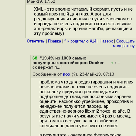
Май-19, 17:52
XML - это вполне читаемый формат, пусть и не
самый приятный для глаз. А вот для
редактирвания и писания с нуля человеком он
и правда не очень подходит (хотя есть всякие
xml-редактиоры и прочие Haml'ы, решающие и
эту проблему)
Ответить
|
Правка
|
^ к родителю #14
|
Наверх
|
Cообщить
модератору
68
.
"19.4% из 1000 самых
популярных контейнеров Docker
+
–
/
содержат п..."
Сообщение от
пох
(?), 23-Май-19, 07:13
проблема что для редактирования и читания
нечеловеками он тоже не очень подходит -
поскольку придуман рептилоидами и
подброшен дятлам, неспособными заранее
оценить, насколько угребищен, прожорлив и
ненадежен получится парсер. api
единственно-верного libxml2 тоже не айс. В
результате пачки уязвимостей раз в месяц,
при том что все уже на него забили и
специально давно уже никто не ищет.
в результате - очередное феерическое