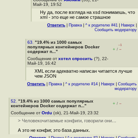
Май-19, 19:52
Ну да, после взгляда на xsd понимаешь, что
xml - это еще не самое страшное
Ответить
|
Правка
|
^ к родителю #41
|
Наверх
|
Cообщить модератору
63.
"19.4% из 1000 самых
–1
популярных контейнеров Docker
+
–
/
содержат п..."
Сообщение от
хотел спросить
(?), 22-
Май-19, 16:42
XML если адекватно написан читается лучше
чем JSON
Ответить
|
Правка
|
^ к родителю #14
|
Наверх
|
Cообщить
модератору
52.
"19.4% из 1000 самых популярных
+
–
/
контейнеров Docker содержат п..."
Сообщение от
Ordu
(ok), 21-Май-19, 23:32
> Человекочитаемые конфиги, говорили они…
А это не конфиг, это база данных.
Ответить
|
Правка
|
^ к родителю #2
|
Наверх
|
Cообщить