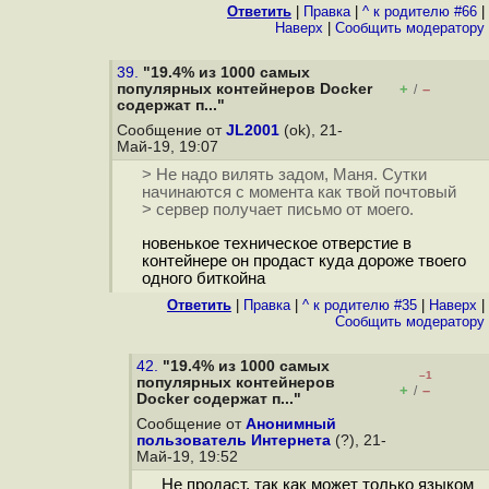
Ответить
|
Правка
|
^ к родителю #66
|
Наверх
|
Cообщить модератору
39.
"19.4% из 1000 самых
популярных контейнеров Docker
+
–
/
содержат п..."
Сообщение от
JL2001
(ok), 21-
Май-19, 19:07
> Не надо вилять задом, Маня. Сутки
начинаются с момента как твой почтовый
> сервер получает письмо от моего.
новенькое техническое отверстие в
контейнере он продаст куда дороже твоего
одного биткойна
Ответить
|
Правка
|
^ к родителю #35
|
Наверх
|
Cообщить модератору
42.
"19.4% из 1000 самых
–1
популярных контейнеров
+
–
/
Docker содержат п..."
Сообщение от
Анонимный
пользователь Интернета
(?), 21-
Май-19, 19:52
Не продаст, так как может только языком