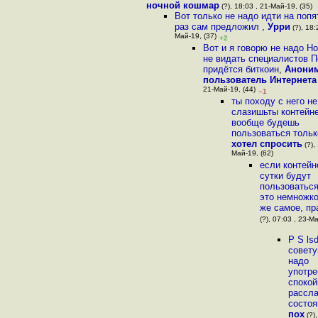
ночной кошмар
(?), 18:03 , 21-Май-19, (35)
Вот только не надо идти на попя
раз сам предложил
,
Урри
(?), 18:
Май-19, (37)
+2
Вот и я говорю не надо Но
не видать специалистов 
придётся биткоин
,
Анони
пользователь Интернета
21-Май-19, (44)
–1
ты походу с него не
слазишьты контейн
вообще будешь
пользоваться тольк
хотел спросить
(?),
Май-19, (62)
если контей
сутки будут
пользоваться
это немножко
же самое, пр
(?), 07:03 , 23-Ма
P S ls
совету
надо
употре
спокой
рассл
состоя
пох
(?),