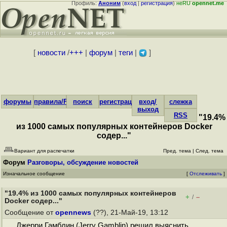
Профиль:
Аноним
(
вход
|
регистрация
)
неRU
opennet.me
[
новости
/
+++
|
форум
|
теги
|
]
форумы
правила/FAQ
поиск
регистрация
вход/
слежка
выход
RSS
"19.4%
из 1000 самых популярных контейнеров Docker
содер..."
Вариант для распечатки
Пред. тема
|
След. тема
Форум
Разговоры, обсуждение новостей
Изначальное сообщение
[
Отслеживать
]
"19.4% из 1000 самых популярных контейнеров
+
–
/
Docker содер..."
Сообщение от
opennews
(??), 21-Май-19, 13:12
Джерри Гамблин (Jerry Gamblin) решил выяснить