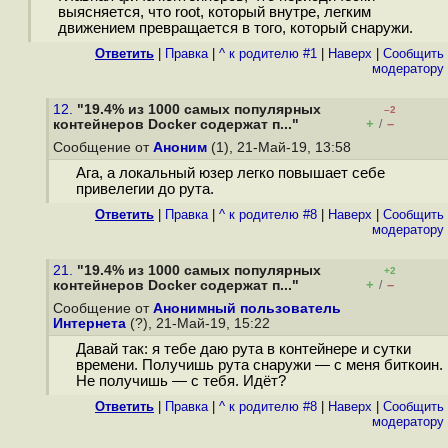
выясняется, что root, который внутре, легким
движением превращается в того, который снаружи.
Ответить
|
Правка
|
^ к родителю #1
|
Наверх
|
Cообщить
модератору
12.
"19.4% из 1000 самых популярных
–2
+
–
контейнеров Docker содержат п..."
/
Сообщение от
Аноним
(1), 21-Май-19, 13:58
Ага, а локальный юзер легко повышает себе
привелегии до рута.
Ответить
|
Правка
|
^ к родителю #8
|
Наверх
|
Cообщить
модератору
21.
"19.4% из 1000 самых популярных
+2
+
–
контейнеров Docker содержат п..."
/
Сообщение от
Анонимный пользователь
Интернета
(?), 21-Май-19, 15:22
Давай так: я тебе даю рута в контейнере и сутки
времени. Получишь рута снаружи — с меня биткоин.
Не получишь — с тебя. Идёт?
Ответить
|
Правка
|
^ к родителю #8
|
Наверх
|
Cообщить
модератору