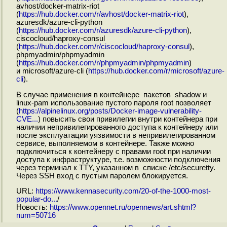
avhost/docker-matrix-riot
(
https://hub.docker.com/r/avhost/docker-matrix-riot
),
azuresdk/azure-cli-python
(
https://hub.docker.com/r/azuresdk/azure-cli-python
),
ciscocloud/haproxy-consul
(
https://hub.docker.com/r/ciscocloud/haproxy-consul
),
phpmyadmin/phpmyadmin
(
https://hub.docker.com/r/phpmyadmin/phpmyadmin
)
и microsoft/azure-cli (
https://hub.docker.com/r/microsoft/azure-
cli
).
В случае применения в контейнере пакетов shadow и
linux-pam использование пустого пароля root позволяет
(
https://alpinelinux.org/posts/Docker-image-vulnerability-
CVE...
) повысить свои привилегии внутри контейнера при
наличии непривилегированного доступа к контейнеру или
после эксплуатации уязвимости в непривилегированном
сервисе, выполняемом в контейнере. Также можно
подключиться к контейнеру с правами root при наличии
доступа к инфраструктуре, т.е. возможности подключения
через терминал к TTY, указанном в списке /etc/securetty.
Через SSH вход с пустым паролем блокируется.
URL:
https://www.kennasecurity.com/20-of-the-1000-most-
popular-do...
/
Новость:
https://www.opennet.ru/opennews/art.shtml?
num=50716