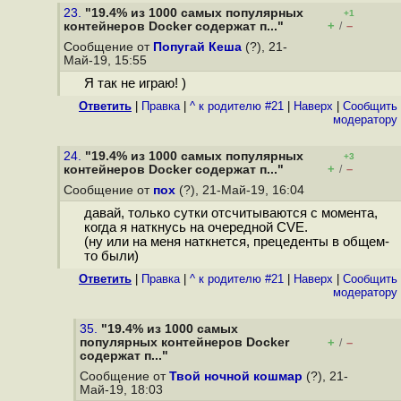
23.
"19.4% из 1000 самых популярных
+1
+
–
контейнеров Docker содержат п..."
/
Сообщение от
Попугай Кеша
(?), 21-
Май-19, 15:55
Я так не играю! )
Ответить
|
Правка
|
^ к родителю #21
|
Наверх
|
Cообщить
модератору
24.
"19.4% из 1000 самых популярных
+3
+
–
контейнеров Docker содержат п..."
/
Сообщение от
пох
(?), 21-Май-19, 16:04
давай, только сутки отсчитываются с момента,
когда я наткнусь на очередной CVE.
(ну или на меня наткнется, прецеденты в общем-
то были)
Ответить
|
Правка
|
^ к родителю #21
|
Наверх
|
Cообщить
модератору
35.
"19.4% из 1000 самых
популярных контейнеров Docker
+
–
/
содержат п..."
Сообщение от
Твой ночной кошмар
(?), 21-
Май-19, 18:03