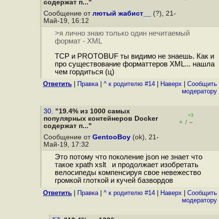
содержат п..."
Сообщение от
лютый жабист__
(?), 21-
Май-19, 16:12
>я лично знаю только один нечитаемый
формат - XML
TCP и PROTOBUF ты видимо не знаешь. Как и
про существование форматтеров XML... нашла
чем гордиться (ц)
Ответить
|
Правка
|
^ к родителю #14
|
Наверх
|
Cообщить
модератору
30.
"19.4% из 1000 самых
+3
популярных контейнеров Docker
+
–
/
содержат п..."
Сообщение от
GentooBoy
(ok), 21-
Май-19, 17:32
Это потому что поколение json не знает что
такое xpath xslt и продолжает изобретать
велосипеды компенсируя свое невежество
громкой глоткой и кучей базвордов
Ответить
|
Правка
|
^ к родителю #14
|
Наверх
|
Cообщить
модератору