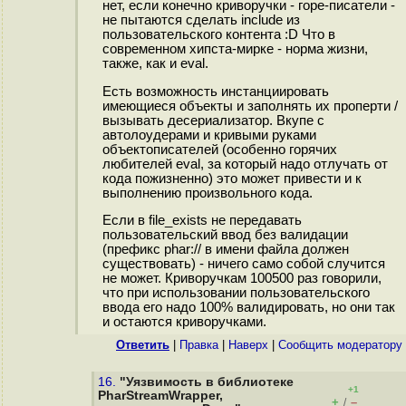
нет, если конечно криворучки - горе-писатели -
не пытаются сделать include из
пользовательского контента :D Что в
современном хипста-мирке - норма жизни,
также, как и eval.
Есть возможность инстанциировать
имеющиеся объекты и заполнять их проперти /
вызывать десериализатор. Вкупе с
автолоудерами и кривыми руками
объектописателей (особенно горячих
любителей eval, за который надо отлучать от
кода пожизненно) это может привести и к
выполнению произвольного кода.
Если в file_exists не передавать
пользовательский ввод без валидации
(префикс phar:// в имени файла должен
существовать) - ничего само собой случится
не может. Криворучкам 100500 раз говорили,
что при использовании пользовательского
ввода его надо 100% валидировать, но они так
и остаются криворучками.
Ответить
|
Правка
|
Наверх
|
Cообщить модератору
16.
"Уязвимость в библиотеке
+1
PharStreamWrapper,
+
–
/