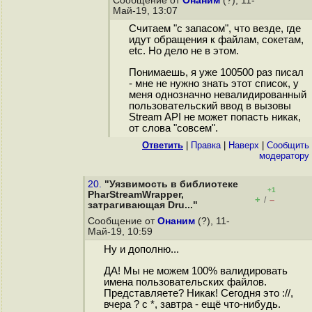
Сообщение от
Онаним
(?), 11-
Май-19, 13:07
Считаем "с запасом", что везде, где
идут обращения к файлам, сокетам,
etc. Но дело не в этом.
Понимаешь, я уже 100500 раз писал
- мне не нужно знать этот список, у
меня однозначно невалидированный
пользовательский ввод в вызовы
Stream API не может попасть никак,
от слова "совсем".
Ответить
|
Правка
|
Наверх
|
Cообщить
модератору
20.
"Уязвимость в библиотеке
+1
PharStreamWrapper,
+
–
/
затрагивающая Dru..."
Сообщение от
Онаним
(?), 11-
Май-19, 10:59
Ну и дополню...
ДА! Мы не можем 100% валидировать
имена пользовательских файлов.
Представляете? Никак! Сегодня это ://,
вчера ? с *, завтра - ещё что-нибудь.