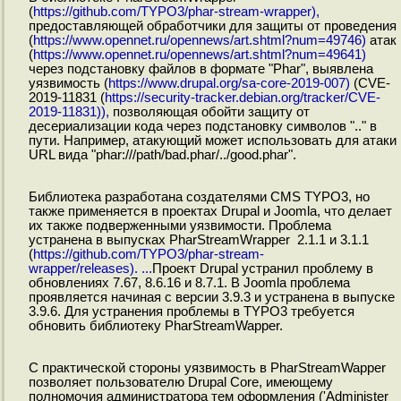
(
https://github.com/TYPO3/phar-stream-wrapper),
предоставляющей обработчики для защиты от проведения
(
https://www.opennet.ru/opennews/art.shtml?num=49746)
атак
(
https://www.opennet.ru/opennews/art.shtml?num=49641)
через подстановку файлов в формате "Phar", выявлена
уязвимость (
https://www.drupal.org/sa-core-2019-007)
(CVE-
2019-11831 (
https://security-tracker.debian.org/tracker/CVE-
2019-11831)),
позволяющая обойти защиту от
десериализации кода через подстановку символов ".." в
пути. Например, атакующий может использовать для атаки
URL вида "phar:///path/bad.phar/../good.phar".
Библиотека разработана создателями CMS TYPO3, но
также применяется в проектах Drupal и Joomla, что делает
их также подверженными уязвимости. Проблема
устранена в выпусках PharStreamWrapper 2.1.1 и 3.1.1
(
https://github.com/TYPO3/phar-stream-
wrapper/releases). ...
Проект Drupal устранил проблему в
обновлениях 7.67, 8.6.16 и 8.7.1. В Joomla проблема
проявляется начиная с версии 3.9.3 и устранена в выпуске
3.9.6. Для устранения проблемы в TYPO3 требуется
обновить библиотеку PharStreamWapper.
С практической стороны уязвимость в PharStreamWapper
позволяет пользователю Drupal Core, имеющему
полномочия администратора тем оформления ('Administer