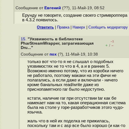
Сообщение от
Евгений
(??), 11-Май-19, 08:52
Ерунду не говорите, создание своего стримвроппера
в 4.3.2 появилось.
Ответить
|
Правка
|
Наверх
|
Cообщить модератору
15.
"Уязвимость в библиотеке
–1
PharStreamWrapper, затрагивающая
+
–
/
Dru..."
Сообщение от
пох
(?), 11-Май-19, 10:38
только вот что-то я не слышал о подобных
уязвимостях не то что в 4, а и в ранних 5.
Возможно именно потому, что из коробки ничего
не работало, поэтому макаки на эти фичи не
полагались, а если даже и включали - ничего
кроме банальных read/write даже из
приснопамятного rar было недоступно.
кстати, наличие rar при отсутствии tar как бе
намекает нам на то, какая операционная система
была на столе у горе-разработчиков этого чудо-
язычка.
жаль что в ней их поделка не прижилась,
поскольку там и с asp все было хорошо (и как-то