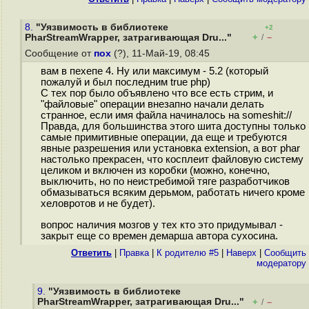
8.
"Уязвимость в библиотеке
+2
+
–
PharStreamWrapper, затрагивающая Dru..."
/
Сообщение от
пох
(?), 11-Май-19, 08:45
вам в пехепе 4. Ну или максимум - 5.2 (который
пожалуй и был последним true php)
С тех пор было объявлено что все есть стрим, и
"файловые" операции внезапно начали делать
странное, если имя файла начиналось на someshit://
Правда, для большинства этого шита доступны только
самые примитивные операции, да еще и требуются
явные разрешения или установка extension, а вот phar
настолько прекрасен, что косплеит файловую систему
целиком и включен из коробки (можно, конечно,
выключить, но по неистребимой тяге разработчиков
обмазываться всяким дерьмом, работать ничего кроме
хеловротов и не будет).
вопрос наличия мозгов у тех кто это придумывал -
закрыт еще со времен демарша автора сухосина.
Ответить
|
Правка
|
К родителю #5
|
Наверх
|
Cообщить
модератору
9.
"Уязвимость в библиотеке
PharStreamWrapper, затрагивающая Dru..."
+
–
/