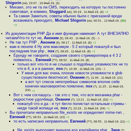
Shigorin
(ok), 23:07 , 10-Май-19, (3)
Михаил, это не та ли CMS, переходить на которую ты постоянно
советовал, в коммен
,
Sluggard
(ok), 00:19 , 11-Май-19, (4)
+4
Та самая Заметьте, советы обычно были с присказкой вроде
вскакивать приходитс
,
Michael Shigorin
(ok), 00:51 , 12-Май-19, (
35
)
+3
Из документации PHP Да и имя функции намекает А тут ВНЕЗАПНО
читаемЧто-то тут не
,
Аноним
(5), 06:43 , 11-Май-19, (5)
–1
Не так тут PHP
,
Аноним
(6), 08:17 , 11-Май-19, (6)
+1
вам в пехепе 4 Ну или максимум - 5 2 который пожалуй и был
последним true php
,
пох
(?), 08:45 , 11-Май-19, (8)
+2
Ерунду не говорите, создание своего стримвроппера в 4 3 2
появилось
,
Евгений
(??), 08:52 , 11-Май-19, (9)
только вот что-то я не слышал о подобных уязвимостях не то
что в 4, а и в ранних
,
пох
(?), 10:38 , 11-Май-19, (15)
–1
У меня для вас очень плохие новости уязвимости в glob
существовали безотносит
,
Онаним
(?), 11:06 , 11-Май-19, (21)
а вот тут список непотребных символов вполне себе
конечен маловероятно появлени
,
пох
(?), 11:25 , 11-Май-19,
(24)
+1
Вот с чем соглашусь - так это с тем, что вся механика phar -
редкостное удолбище
,
Онаним
(?), 13:21 , 11-Май-19, (32)
+1
пожалуй что и да - я тут бегло полистал остальные стримы -
нигде такой жопищи не
,
пох
(?), 22:24 , 11-Май-19, (34)
+1
Вы прочитали неправильно file_exists не определяет mime-тип
,
Евгений
(??), 08:53 , 11-Май-19, (10)
+1
то есть написано неправильно
,
Евгений
(??), 08:55 , 11-Май-19, (11)
+1
file_exists выполняет вначале код контейнера phar
,
Заря
(?),