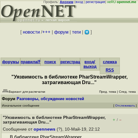
Профиль:
Аноним
(
вход
|
регистрация
)
неRU
opennet.me
[
новости
/
+++
|
форум
|
теги
|
]
форумы
правила/FAQ
поиск
регистрация
вход/
слежка
выход
RSS
"Уязвимость в библиотеке PharStreamWrapper,
затрагивающая Dru..."
Вариант для распечатки
Пред. тема
|
След. тема
Форум
Разговоры, обсуждение новостей
Изначальное сообщение
[
Отслеживать
]
"Уязвимость в библиотеке PharStreamWrapper,
+
–
/
затрагивающая Dru..."
Сообщение от
opennews
(?), 10-Май-19, 22:12
В библиотеке PharStreamWrapper