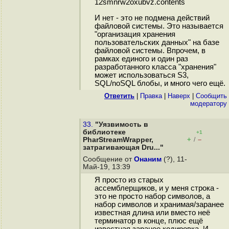
12smnrw2oxubvz.contents
И нет - это не подмена действий
файловой системы. Это называется
"организация хранения
пользовательских данных" на базе
файловой системы. Впрочем, в
рамках единого и один раз
разработанного класса "хранения"
может использоваться S3,
SQL/noSQL блобы, и много чего ещё.
Ответить
|
Правка
|
Наверх
|
Cообщить
модератору
33.
"Уязвимость в
библиотеке
+1
+
–
PharStreamWrapper,
/
затрагивающая Dru..."
Сообщение от
Онаним
(?), 11-
Май-19, 13:39
Я просто из старых
ассемблерщиков, и у меня строка -
это не просто набор символов, а
набор символов и хранимая/заранее
известная длина или вместо неё
терминатор в конце, плюс ещё