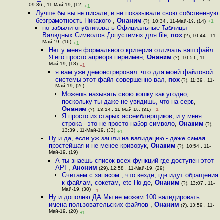
09:36 , 11-Май-19, (12)
+1
Лучше бы вы не писали, и не показывали свою собственную
безграмотность Никакого
,
Онаним
(?), 10:34 , 11-Май-19, (14)
+1
но забыли опубликовать Официальные Таблицы
Валидных Символов Допустимых для file
,
пох
(?), 10:44 , 11-
Май-19, (16)
+1
Нет у меня формального критерия отличать ваш файл
Я его просто априори переимен
,
Онаним
(?), 10:50 , 11-
Май-19, (18)
–1
я вам уже демонстрировал, что для моей файловой
системы этот файл совершенно вал
,
пох
(?), 11:39 , 11-
Май-19, (26)
Можешь называть свою кошку как угодно,
поскольку ты даже не увидишь, что на серв
,
Онаним
(?), 13:14 , 11-Май-19, (31)
–1
Я просто из старых ассемблерщиков, и у меня
строка - это не просто набор символо
,
Онаним
(?),
13:39 , 11-Май-19, (33)
+1
Ну и да, если уж зашли на валидацию - даже самая
простейшая и не менее криворук
,
Онаним
(?), 10:54 , 11-
Май-19, (19)
А ты знаешь список всех функций где доступен этот
API
,
Аноним
(29), 12:58 , 11-Май-19, (29)
Считаем с запасом , что везде, где идут обращения
к файлам, сокетам, etc Но де
,
Онаним
(?), 13:07 , 11-
Май-19, (30)
–1
Ну и дополню ДА Мы не можем 100 валидировать
имена пользовательских файлов
,
Онаним
(?), 10:59 , 11-
Май-19, (20)
+1