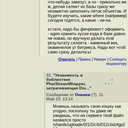
что-нибудь завезут, а чо - прикольно же
ж, делая селект из базы сразу же
незаметно заполнить пяток объектов. И
будете изучать, какие where (например)
сегодня годятся, а какие - ни-ни.
кстати, надо бы фичреквест оформить
- идея хранить куски кода в базе давно
не новая, но вручную делать eval
результату селекта - каменный век,
окаменелое уг битрикса. Надо вот чтоб
само сразу делалось!
Ответить
|
Правка
|
Наверх
|
Cообщить
модератору
31.
"Уязвимость в
библиотеке
–1
+
–
PharStreamWrapper,
/
затрагивающая Dru..."
Сообщение от
Онаним
(?), 11-
Май-19, 13:14
Можешь называть свою кошку как
угодно, поскольку ты даже не
увидишь, что на сервисе твой файл
назвался просто
/shards/uploads/0/1/2/c/b/012cbdzfgp2