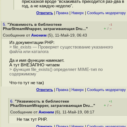
присказкой вроде "вскакивать приходится раз-два в
год, а не каждую неделю".
Ответить
|
Правка
|
Наверх
|
Cообщить модератору
5.
"Уязвимость в библиотеке
–1
+
–
PharStreamWrapper, затрагивающая Dru..."
/
Сообщение от
Аноним
(5), 11-Май-19, 06:43
Из документации PHP:
> file_exists — Проверяет существование указанного
файла или каталога
Да и имя функции намекает.
А тут ВНЕЗАПНО читаем
> функция file_exists() определяет MIME-тип по
содержимому
Что-то тут не так)
Ответить
|
Правка
|
Наверх
|
Cообщить модератору
6.
"Уязвимость в библиотеке
+1
+
–
PharStreamWrapper, затрагивающая Dru..."
/
Сообщение от
Аноним
(6), 11-Май-19, 08:17
Не так тут PHP.
Ответить
|
Правка
|
Наверх
|
Cообщить модератору