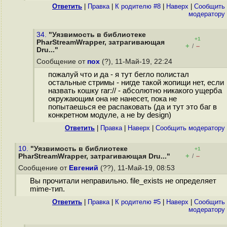
Ответить
|
Правка
|
К родителю #8
|
Наверх
|
Cообщить
модератору
34.
"Уязвимость в библиотеке
+1
PharStreamWrapper, затрагивающая
+
–
/
Dru..."
Сообщение от
пох
(?), 11-Май-19, 22:24
пожалуй что и да - я тут бегло полистал
остальные стримы - нигде такой жопищи нет, если
назвать кошку rar:// - абсолютно никакого ущерба
окружающим она не нанесет, пока не
попытаешься ее распаковать (да и тут это баг в
конкретном модуле, а не by design)
Ответить
|
Правка
|
Наверх
|
Cообщить модератору
10.
"Уязвимость в библиотеке
+1
+
–
PharStreamWrapper, затрагивающая Dru..."
/
Сообщение от
Евгений
(??), 11-Май-19, 08:53
Вы прочитали неправильно. file_exists не определяет
mime-тип.
Ответить
|
Правка
|
К родителю #5
|
Наверх
|
Cообщить
модератору