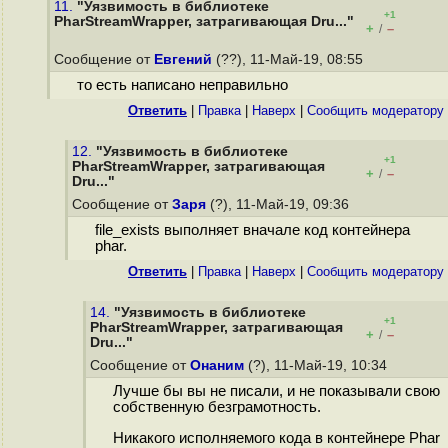
11.
"Уязвимость в библиотеке
+1
PharStreamWrapper, затрагивающая Dru..."
+
–
/
Сообщение от
Евгений
(??), 11-Май-19, 08:55
то есть написано неправильно
Ответить
|
Правка
|
Наверх
|
Cообщить модератору
12.
"Уязвимость в библиотеке
+1
PharStreamWrapper, затрагивающая
+
–
/
Dru..."
Сообщение от
Заря
(?), 11-Май-19, 09:36
file_exists выполняет вначале код контейнера
phar.
Ответить
|
Правка
|
Наверх
|
Cообщить модератору
14.
"Уязвимость в библиотеке
+1
PharStreamWrapper, затрагивающая
+
–
/
Dru..."
Сообщение от
Онаним
(?), 11-Май-19, 10:34
Лучше бы вы не писали, и не показывали свою
собственную безграмотность.
Никакого исполняемого кода в контейнере Phar