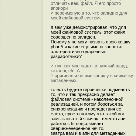
отличать ваш файл. Я его просто
априори
> переименую в то, что валидно для
моей файловой системы
я вам уже демонстрировал, что для
моей файловой системы этот файл
совершенно валиден.
Почему я не могу назвать свою кошку
phar:// и какие еще имена запретят
альтернативно-одаренные
разработчики?
> так, как мне надо - в нужный шард,
каталог, etc. А
> оригинальное имя запишу в книжечку
метаданных.
то есть будете героически подменять
то, что и так прекрасно делает
файловая система - наколеночной
реализацией, и потом бороться за
синхронизацию и последствия ее
слета, просто потому что такой вот
замысловатый язычок - вместо апи
работы с fs подсовывает
оверинженеренное нечто.
завтра вам и в апи для метаданных