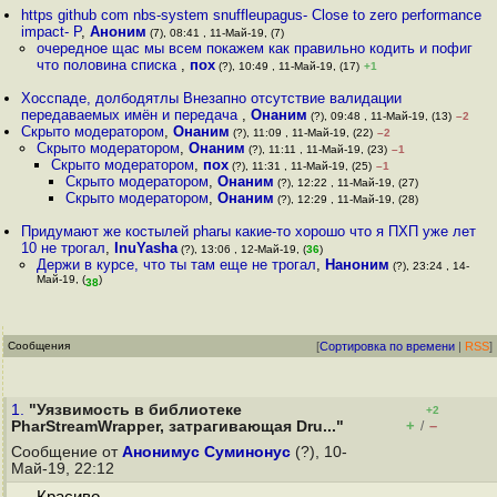
https github com nbs-system snuffleupagus- Close to zero performance
impact- P
,
Аноним
(7), 08:41 , 11-Май-19, (7)
очередное щас мы всем покажем как правильно кодить и пофиг
что половина списка
,
пох
(?), 10:49 , 11-Май-19, (17)
+1
Хосспаде, долбодятлы Внезапно отсутствие валидации
передаваемых имён и передача
,
Онаним
(?), 09:48 , 11-Май-19, (13)
–2
Скрыто модератором
,
Онаним
(?), 11:09 , 11-Май-19, (22)
–2
Скрыто модератором
,
Онаним
(?), 11:11 , 11-Май-19, (23)
–1
Скрыто модератором
,
пох
(?), 11:31 , 11-Май-19, (25)
–1
Скрыто модератором
,
Онаним
(?), 12:22 , 11-Май-19, (27)
Скрыто модератором
,
Онаним
(?), 12:29 , 11-Май-19, (28)
Придумают же костылей pharы какие-то хорошо что я ПХП уже лет
10 не трогал
,
InuYasha
(?), 13:06 , 12-Май-19, (
36
)
Держи в курсе, что ты там еще не трогал
,
Наноним
(?), 23:24 , 14-
Май-19, (
)
38
Сообщения
[
Сортировка по времени
|
RSS
]
1.
"Уязвимость в библиотеке
+2
+
–
PharStreamWrapper, затрагивающая Dru..."
/
Сообщение от
Анонимус Суминонус
(?), 10-
Май-19, 22:12