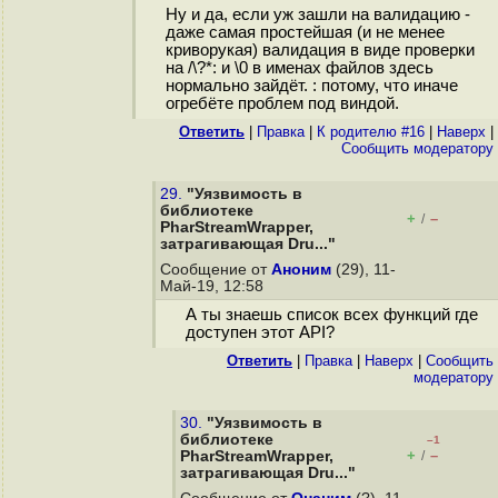
Ну и да, если уж зашли на валидацию -
даже самая простейшая (и не менее
криворукая) валидация в виде проверки
на /\?*: и \0 в именах файлов здесь
нормально зайдёт. : потому, что иначе
огребёте проблем под виндой.
Ответить
|
Правка
|
К родителю #16
|
Наверх
|
Cообщить модератору
29.
"Уязвимость в
библиотеке
+
–
/
PharStreamWrapper,
затрагивающая Dru..."
Сообщение от
Аноним
(29), 11-
Май-19, 12:58
А ты знаешь список всех функций где
доступен этот API?
Ответить
|
Правка
|
Наверх
|
Cообщить
модератору
30.
"Уязвимость в
библиотеке
–1
+
–
PharStreamWrapper,
/
затрагивающая Dru..."