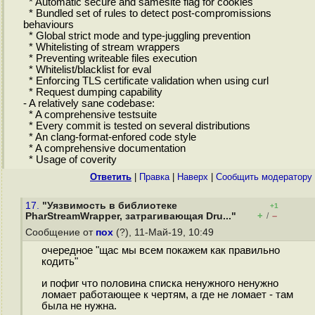
* Automatic secure and samesite flag for cookies
* Bundled set of rules to detect post-compromissions
behaviours
* Global strict mode and type-juggling prevention
* Whitelisting of stream wrappers
* Preventing writeable files execution
* Whitelist/blacklist for eval
* Enforcing TLS certificate validation when using curl
* Request dumping capability
- A relatively sane codebase:
* A comprehensive testsuite
* Every commit is tested on several distributions
* An clang-format-enfored code style
* A comprehensive documentation
* Usage of coverity
Ответить
|
Правка
|
Наверх
|
Cообщить модератору
17.
"Уязвимость в библиотеке
+1
+
–
PharStreamWrapper, затрагивающая Dru..."
/
Сообщение от
пох
(?), 11-Май-19, 10:49
очередное "щас мы всем покажем как правильно
кодить"
и пофиг что половина списка ненужного ненужно
ломает работающее к чертям, а где не ломает - там
была не нужна.