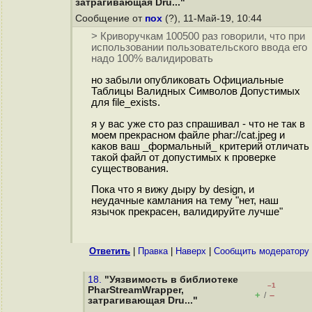
затрагивающая Dru..."
Сообщение от
пох
(?), 11-Май-19, 10:44
> Криворучкам 100500 раз говорили, что при
использовании пользовательского ввода его
надо 100% валидировать
но забыли опубликовать Официальные
Таблицы Валидных Символов Допустимых
для file_exists.
я у вас уже сто раз спрашивал - что не так в
моем прекрасном файле phar://cat.jpeg и
каков ваш _формальный_ критерий отличать
такой файл от допустимых к проверке
существования.
Пока что я вижу дыру by design, и
неудачные камлания на тему "нет, наш
язычок прекрасен, валидируйте лучше"
Ответить
|
Правка
|
Наверх
|
Cообщить модератору
18.
"Уязвимость в библиотеке
–1
PharStreamWrapper,
+
–
/
затрагивающая Dru..."