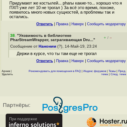
Придумают же костылей... pharы какие-то... хорошо что я
ПХП уже лет 10 не трогал ) За всё это время, похоже,
появилось много новых сущностей, а проблемы так и
остались.
Ответить
|
Правка
|
Наверх
|
Cообщить модератору
38
.
"Уязвимость в библиотеке
+
–
/
PharStreamWrapper, затрагивающая Dru..."
Сообщение от
Наноним
(?), 14-Май-19, 23:24
Держи в курсе, что ты там еще не трогал
Ответить
|
Правка
|
Наверх
|
Cообщить модератору
Архив
|
Рекомендовать для помещения в FAQ
|
Индекс форумов
|
Темы
|
Пред.
Удалить
тема
|
След. тема
Партнёры: