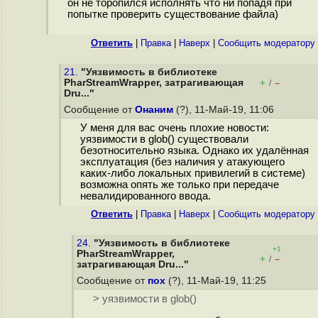
он не торопился исполнять что ни попадя при
попытке проверить существование файла)
Ответить
|
Правка
|
Наверх
|
Cообщить модератору
21.
"Уязвимость в библиотеке
PharStreamWrapper, затрагивающая
+
–
/
Dru..."
Сообщение от
Онаним
(?), 11-Май-19, 11:06
У меня для вас очень плохие новости:
уязвимости в glob() существовали
безотносительно языка. Однако их удалённая
эксплуатация (без наличия у атакующего
каких-либо локальных привилегий в системе)
возможна опять же только при передаче
невалидированного ввода.
Ответить
|
Правка
|
Наверх
|
Cообщить модератору
24.
"Уязвимость в библиотеке
+1
PharStreamWrapper,
+
–
/
затрагивающая Dru..."
Сообщение от
пох
(?), 11-Май-19, 11:25
> уязвимости в glob()