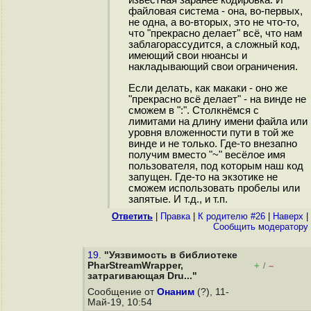
известная заранее кодировка. И
файловая система - она, во-первых,
не одна, а во-вторых, это не что-то,
что "прекрасно делает" всё, что нам
заблагорассудится, а сложный код,
имеющий свои нюансы и
накладывающий свои ограничения.
Если делать, как макаки - оно же
"прекрасно всё делает" - на винде не
сможем в ":". Столкнёмся с
лимитами на длину имени файла или
уровня вложенности пути в той же
винде и не только. Где-то внезапно
получим вместо "~" весёлое имя
пользователя, под которым наш код
запущен. Где-то на экзотике не
сможем использовать пробелы или
запятые. И т.д., и т.п.
Ответить
|
Правка
|
К родителю #26
|
Наверх
|
Cообщить модератору
19.
"Уязвимость в библиотеке
PharStreamWrapper,
+
–
/
затрагивающая Dru..."
Сообщение от
Онаним
(?), 11-
Май-19, 10:54