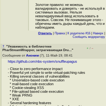
Золотое правило: не можешь
валидировать и доверять - не используй в
системных вызовах. Нельзя
невалидируемый ввод использовать в
таковых. Совсем. Не понимающие этого -
обречены иметь дыры каждый день, что и
наблюдаем.
Ответить
|
Правка
|
К родителю #16
|
Наверх
|
Cообщить модератору
7.
"Уязвимость в библиотеке
+
–
/
PharStreamWrapper, затрагивающая Dru..."
Сообщение от
Аноним
(7), 11-Май-19, 08:41
https://github.com/nbs-system/snuffleupagus
- Close to zero performance impact
- Powerful yet simple to write virtual-patching rules
- Killing several classes of vulnerabilities
* Unserialize-based code execution
* mail-based code execution
* Cookie-stealing XSS
* File-upload based code execution
* Weak PRNG
* XXE
- Several hardening features