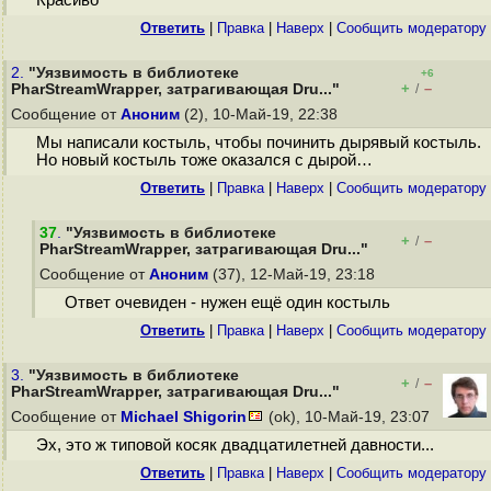
Красиво
Ответить
|
Правка
|
Наверх
|
Cообщить модератору
2.
"Уязвимость в библиотеке
+6
+
–
PharStreamWrapper, затрагивающая Dru..."
/
Сообщение от
Аноним
(2), 10-Май-19, 22:38
Мы написали костыль, чтобы починить дырявый костыль.
Но новый костыль тоже оказался с дырой…
Ответить
|
Правка
|
Наверх
|
Cообщить модератору
37
.
"Уязвимость в библиотеке
+
–
/
PharStreamWrapper, затрагивающая Dru..."
Сообщение от
Аноним
(37), 12-Май-19, 23:18
Ответ очевиден - нужен ещё один костыль
Ответить
|
Правка
|
Наверх
|
Cообщить модератору
3.
"Уязвимость в библиотеке
+
–
/
PharStreamWrapper, затрагивающая Dru..."
Сообщение от
Michael Shigorin
(ok), 10-Май-19, 23:07
Эх, это ж типовой косяк двадцатилетней давности...
Ответить
|
Правка
|
Наверх
|
Cообщить модератору