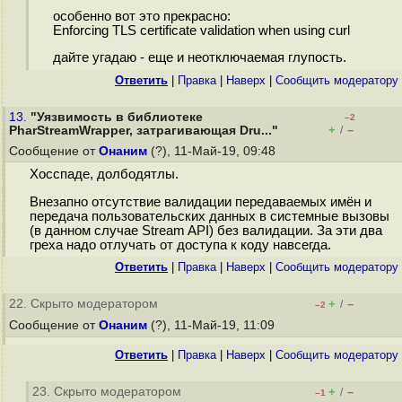
особенно вот это прекрасно:
Enforcing TLS certificate validation when using curl
дайте угадаю - еще и неотключаемая глупость.
Ответить
|
Правка
|
Наверх
|
Cообщить модератору
13.
"Уязвимость в библиотеке
–2
+
–
PharStreamWrapper, затрагивающая Dru..."
/
Сообщение от
Онаним
(?), 11-Май-19, 09:48
Хосспаде, долбодятлы.
Внезапно отсутствие валидации передаваемых имён и
передача пользовательских данных в системные вызовы
(в данном случае Stream API) без валидации. За эти два
греха надо отлучать от доступа к коду навсегда.
Ответить
|
Правка
|
Наверх
|
Cообщить модератору
22. Скрыто модератором
+
–
/
–2
Сообщение от
Онаним
(?), 11-Май-19, 11:09
Ответить
|
Правка
|
Наверх
|
Cообщить модератору
23. Скрыто модератором
+
–
/
–1