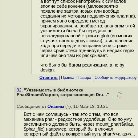
а вот тут список непотребных символов
вполне себе конечен (маловероятно
появление завтра новых или вообще
создания их методом подключения плагина),
причем явно определен метод
экранирования, и, вообще-то, аналогом этой
уязвимости была бы передача не
невалидированной строки в glob (во многих
случаях вполне допустимая), а исполнение
кода при передаче неправильной строки -
через срыв стека где-нибудь в недрах regex
или чем оно там их раскрывает.
что было бы багом реализации, а не by
design.
Ответить
|
Правка
|
Наверх
|
Cообщить модератору
32.
"Уязвимость в библиотеке
+1
PharStreamWrapper, затрагивающая Dru..."
+
–
/
Сообщение от
Онаним
(?), 11-Май-19, 13:21
Вот с чем соглашусь - так это с тем, что вся
механика phar - редкостное удолбище. Оно по уму
эксплицитно должно быть, через mount_phar($alias,
$phar_file) например, который бы включал
конкретный файл в конкретный путь phar://<alias>/...