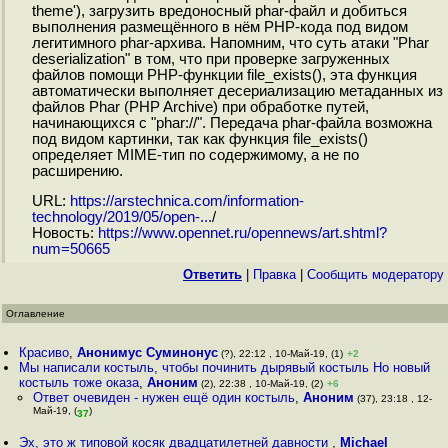
theme'), загрузить вредоносный phar-файл и добиться
выполнения размещённого в нём PHP-кода под видом
легитимного phar-архива. Напомним, что суть атаки "Phar
deserialization" в том, что при проверке загруженных
файлов помощи PHP-функции file_exists(), эта функция
автоматически выполняет десериализацию метаданных из
файлов Phar (PHP Archive) при обработке путей,
начинающихся с "phar://". Передача phar-файла возможна
под видом картинки, так как функция file_exists()
определяет MIME-тип по содержимому, а не по
расширению.
URL:
https://arstechnica.com/information-
technology/2019/05/open-...
/
Новость:
https://www.opennet.ru/opennews/art.shtml?
num=50665
Ответить
|
Правка
|
Cообщить модератору
Оглавление
Красиво
,
Анонимус Суминонус
(?), 22:12 , 10-Май-19, (1)
+2
Мы написали костыль, чтобы починить дырявый костыль Но новый
костыль тоже оказа
,
Аноним
(2), 22:38 , 10-Май-19, (2)
+6
Ответ очевиден - нужен ещё один костыль
,
Аноним
(37), 23:18 , 12-
Май-19, (
)
37
Эх, это ж типовой косяк двадцатилетней давности
,
Michael