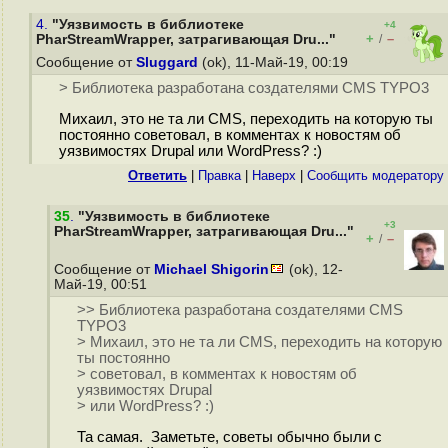
4.
"Уязвимость в библиотеке
+4
+
–
PharStreamWrapper, затрагивающая Dru..."
/
Сообщение от
Sluggard
(ok), 11-Май-19, 00:19
> Библиотека разработана создателями CMS TYPO3
Михаил, это не та ли CMS, переходить на которую ты
постоянно советовал, в комментах к новостям об
уязвимостях Drupal или WordPress? :)
Ответить
|
Правка
|
Наверх
|
Cообщить модератору
35
.
"Уязвимость в библиотеке
+3
PharStreamWrapper, затрагивающая Dru..."
+
–
/
Сообщение от
Michael Shigorin
(ok), 12-
Май-19, 00:51
>> Библиотека разработана создателями CMS
TYPO3
> Михаил, это не та ли CMS, переходить на которую
ты постоянно
> советовал, в комментах к новостям об
уязвимостях Drupal
> или WordPress? :)
Та самая. Заметьте, советы обычно были с