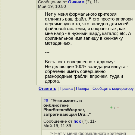
Сообщение от
Онаним
(?), 11-
Май-19, 10:50
Нет у меня формального критерия
отличать ваш файл. Я его просто априори
переименую в то, что валидно для моей
файловой системы, и сохраню так, как
мне надо - в нужный шард, каталог, etc. А
оригинальное имя запишу в книжечку
метаданных.
---
Весь пост совершенно к другому:
Не делающие 100% валидации инпута -
обречены иметь совершенно
разнородные грабли, впрочем, туда и
дорога.
Ответить
|
Правка
|
Наверх
|
Cообщить модератору
26.
"Уязвимость в
библиотеке
+
–
/
PharStreamWrapper,
затрагивающая Dru..."
Сообщение от
пох
(?), 11-
Май-19, 11:39
> Нет у меня формального критерия