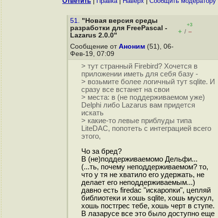
Ответить
|
Правка
|
Наверх
|
Cообщить модератору
51.
"Новая версия среды
+3
разработки для FreePascal -
+
–
/
Lazarus 2.0.0"
Сообщение от
Аноним
(51), 06-
Фев-19, 07:09
> тут странный Firebird? Хочется в
приложении иметь для себя базу -
> возьмите более логичный тут sqlite. И
сразу все встанет на свои
> места: в (не поддерживаемом уже)
Delphi либо Lazarus вам придется
искать
> какие-то левые приблуды типа
LiteDAC, попотеть с интеграцией всего
этого,
Чо за бред?
В (не)поддерживаемомо Дельфи...
(...ть, почему неподдерживаемом? то,
что у тя не хватило его удержать, не
делает его неподдерживаемым...)
давно есть firedac "искаропки", цепляй
библиотеки и хошь sqlite, хошь мускул,
хошь постгрес тебе, хошь черт в ступе.
В лазарусе все это было доступно еще