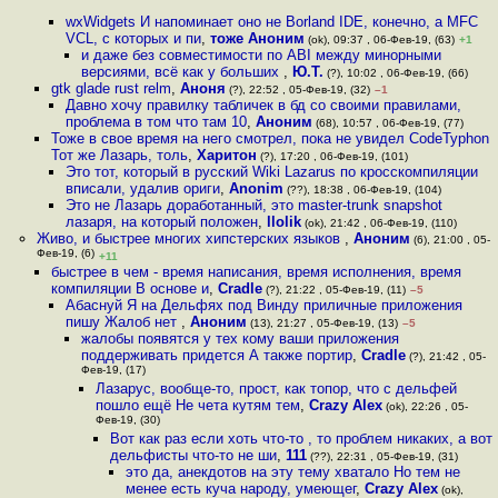
wxWidgets И напоминает оно не Borland IDE, конечно, а MFC
VCL, с которых и пи
,
тоже Аноним
(ok), 09:37 , 06-Фев-19, (63)
+1
и даже без совместимости по ABI между минорными
версиями, всё как у больших
,
Ю.Т.
(?), 10:02 , 06-Фев-19, (66)
gtk glade rust relm
,
Аноня
(?), 22:52 , 05-Фев-19, (32)
–1
Давно хочу правилку табличек в бд со своими правилами,
проблема в том что там 10
,
Аноним
(68), 10:57 , 06-Фев-19, (77)
Тоже в свое время на него смотрел, пока не увидел CodeTyphon
Тот же Лазарь, толь
,
Харитон
(?), 17:20 , 06-Фев-19, (101)
Это тот, который в русский Wiki Lazarus по кросскомпиляции
вписали, удалив ориги
,
Anonim
(??), 18:38 , 06-Фев-19, (104)
Это не Лазарь доработанный, это master-trunk snapshot
лазаря, на который положен
,
llolik
(ok), 21:42 , 06-Фев-19, (110)
Живо, и быстрее многих хипстерских языков
,
Аноним
(6), 21:00 , 05-
Фев-19, (6)
+11
быстрее в чем - время написания, время исполнения, время
компиляции В основе и
,
Cradle
(?), 21:22 , 05-Фев-19, (11)
–5
Абаснуй Я на Дельфях под Винду приличные приложения
пишу Жалоб нет
,
Аноним
(13), 21:27 , 05-Фев-19, (13)
–5
жалобы появятся у тех кому ваши приложения
поддерживать придется А также портир
,
Cradle
(?), 21:42 , 05-
Фев-19, (17)
Лазарус, вообще-то, прост, как топор, что с дельфей
пошло ещё Не чета кутям тем
,
Crazy Alex
(ok), 22:26 , 05-
Фев-19, (30)
Вот как раз если хоть что-то , то проблем никаких, а вот
дельфисты что-то не ши
,
111
(??), 22:31 , 05-Фев-19, (31)
это да, анекдотов на эту тему хватало Но тем не
менее есть куча народу, умеющег
,
Crazy Alex
(ok),