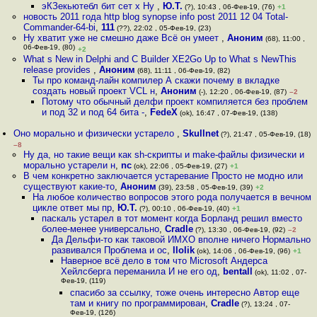
эКЗекьютебл бит сет x Ну
,
Ю.Т.
(?), 10:43 , 06-Фев-19, (76)
+1
новость 2011 года http blog synopse info post 2011 12 04 Total-
Commander-64-bi
,
111
(??), 22:02 , 05-Фев-19, (23)
Ну хватит уже не смешно даже Всё он умеет
,
Аноним
(68), 11:00 ,
06-Фев-19, (80)
+2
What s New in Delphi and C Builder XE2Go Up to What s NewThis
release provides
,
Аноним
(68), 11:11 , 06-Фев-19, (82)
Ты про команд-лайн компилер А скажи почему в вкладке
создать новый проект VCL н
,
Аноним
(-), 12:20 , 06-Фев-19, (87)
–2
Потому что обычный делфи проект компиляется без проблем
и под 32 и под 64 бита -
,
FedeX
(ok), 16:47 , 07-Фев-19, (138)
Оно морально и физически устарело
,
Skullnet
(?), 21:47 , 05-Фев-19, (18)
–8
Ну да, но такие вещи как sh-скрипты и make-файлы физически и
морально устарели н
,
nc
(ok), 22:06 , 05-Фев-19, (27)
+1
В чем конкретно заключается устаревание Просто не модно или
существуют какие-то
,
Аноним
(39), 23:58 , 05-Фев-19, (39)
+2
На любое количество вопросов этого рода получается в вечном
цикле ответ мы пр
,
Ю.Т.
(?), 00:10 , 06-Фев-19, (40)
+1
паскаль устарел в тот момент когда Борланд решил вместо
более-менее универсально
,
Cradle
(?), 13:30 , 06-Фев-19, (92)
–2
Да Дельфи-то как таковой ИМХО вполне ничего Нормально
развивался Проблема и ос
,
llolik
(ok), 14:06 , 06-Фев-19, (96)
+1
Наверное всё дело в том что Microsoft Андерса
Хейлсберга переманила И не его од
,
bentall
(ok), 11:02 , 07-
Фев-19, (119)
спасибо за ссылку, тоже очень интересно Автор еще
там и книгу по программирован
,
Cradle
(?), 13:24 , 07-
Фев-19, (126)