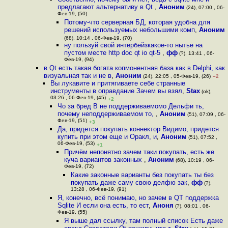
предлагают альтернативу в Qt
,
Аноним
(24), 07:00 , 06-
Фев-19, (50)
Потому-что серверная БД, которая удобна для
решений используемых небольшими комп
,
Аноним
(68), 10:14 , 06-Фев-19, (70)
ну пользуй свой интербейзкакое-то нытье на
пустом месте http doc qt io qt-5
,
фф
(?), 13:41 , 06-
Фев-19, (94)
в Qt есть такая богата копмонентная база как в Delphi, как
визуальная так и не в
,
Аноним
(24), 22:05 , 05-Фев-19, (26)
–2
Вы лукавите и притягиваете себе странные
инструменты в оправдание Зачем вы взял
,
Stax
(ok),
03:26 , 06-Фев-19, (45)
+2
Чо за бред В не поддерживаемомо Дельфи ть,
почему неподдерживаемом то,
,
Аноним
(51), 07:09 , 06-
Фев-19, (51)
+3
Да, придется покупать коннектор Видимо, придется
купить при этом еще и Оракл, и
,
Аноним
(51), 07:52 ,
06-Фев-19, (53)
+1
Причём непонятно зачем таки покупать, есть же
куча вариантов законных
,
Аноним
(68), 10:19 , 06-
Фев-19, (72)
Какие законные варианты без покупать ты без
покупать даже саму свою делфю зак
,
фф
(?),
13:28 , 06-Фев-19, (91)
Я, конечно, всё понимаю, но зачем в QT поддержка
Sqlite И если она есть, то ест
,
Аноня
(?), 08:01 , 06-
Фев-19, (55)
Я выше дал ссылку, там полный список Есть даже