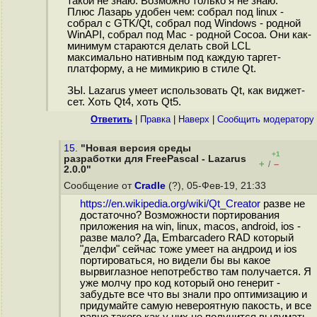
такой не знаю. Возможно только я не знаю.
Плюс Лазарь удобен чем: собрал под linux -
собрал с GTK/Qt, собрал под Windows - родной
WinAPI, собрал под Mac - родной Cocoa. Они как-
минимум стараются делать свой LCL
максимально нативным под каждую таргет-
платформу, а не мимикрию в стиле Qt.
ЗЫ. Lazarus умеет использовать Qt, как виджет-
сет. Хоть Qt4, хоть Qt5.
Ответить
|
Правка
|
Наверх
|
Cообщить модератору
15.
"Новая версия среды
+1
разработки для FreePascal - Lazarus
+
–
/
2.0.0"
Сообщение от
Cradle
(?), 05-Фев-19, 21:33
https://en.wikipedia.org/wiki/Qt_Creator
разве не
достаточно? Возможности портирования
приложения на win, linux, macos, android, ios -
разве мало? Да, Embarcadero RAD который
"делфи" сейчас тоже умеет на андроид и ios
портироваться, но видели бы вы какое
вырвиглазное непотребство там получается. Я
уже молчу про код который оно генерит -
забудьте все что вы знали про оптимизацию и
придумайте самую невероятную пакость, и все