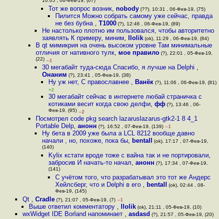
10:05 , 06-Фев-19, (67)
Тот же вопрос возник
,
nobody
(??), 10:31 , 06-Фев-19, (75)
Пилится Можно собрать самому уже сейчас, правда
не без бубна
,
T1000
(?), 12:46 , 06-Фев-19, (89)
Не настолько плотно им пользовался, чтобы авторитетно
заявлять К примеру, миним
,
llolik
(ok), 11:29 , 06-Фев-19, (84)
В qt мимикрия на очень высоком уровне Там минимальные
отличия от нативного тулк
,
мое правило
(?), 22:01 , 05-Фев-19,
(22)
–1
30 мегабайт туда-сюда Спасибо, я лучше на Delphi
,
Онаним
(?), 23:41 , 05-Фев-19, (38)
Ну уж нет, С православнее
,
Ванёк
(?), 11:06 , 06-Фев-19, (81)
+2
30 мегабайт сейчас в интернете любай страничка с
котиками весит когда свою делфи
,
фф
(?), 13:46 , 06-
Фев-19, (95)
–2
Посмотрел code pkg search lazaruslazarus-gtk2-1 8 4_1
Portable Delp
,
анонн
(?), 16:52 , 07-Фев-19, (139)
–1
Ну бета в 2009 уже была а LCL 8212 вообще давно
начали , но, похоже, пока бы
,
bentall
(ok), 17:17 , 07-Фев-19,
(140)
Kylix кстати вроде тоже с вайна так и не портировали,
забросив И начать-то начал
,
анонн
(?), 17:34 , 07-Фев-19,
(141)
С учётом того, что разрабатывал это тот же Андерс
Хейлсберг, что и Delphi в его
,
bentall
(ok), 02:44 , 08-
Фев-19, (145)
Qt
,
Cradle
(?), 21:07 , 05-Фев-19, (7)
–1
Выше ответил комментатору
,
llolik
(ok), 21:11 , 05-Фев-19, (10)
wxWidget IDE Borland напоминает
,
asdasd
(?), 21:57 , 05-Фев-19, (20)