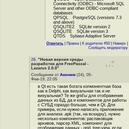
Connectivity (ODBC) - Microsoft SQL
Server and other ODBC-compliant
databases
QPSQL PostgreSQL (versions 7.3
and above)
QSQLITE2 SQLite version 2
QSQLITE SQLite version 3
QTDS Sybase Adaptive Server
Ответить
|
Правка
|
К родителю #50
|
Наверх
|
Cообщить модератору
26.
"Новая версия среды
–2
разработки для FreePascal -
+
–
/
Lazarus 2.0.0"
Сообщение от
Аноним
(24), 05-
Фев-19, 22:05
в Qt есть такая богата копмонентная база
как в Delphi, как визуальная так и не
визуальная? Те же grid'ы для отображения
данных из БД, да и компонентов для работы
с СУБД гораздо больше, чем в Qt. Для
примера, если нужно написать приложение
для анализа .apk (так, на вскидку), нужно
несколько компонентов: распаковщик
архивов, парсер XML, компонент для
отображения данных - grid, tree-view, если