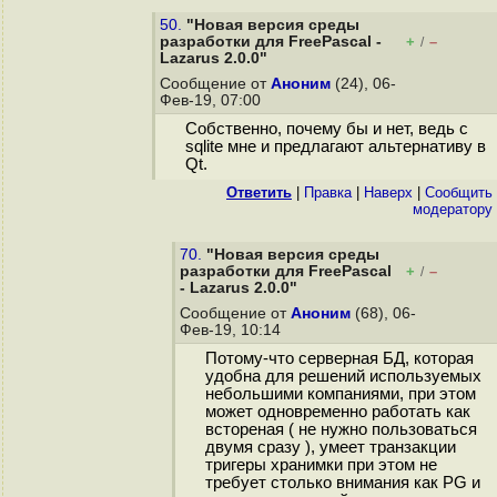
50.
"Новая версия среды
разработки для FreePascal -
+
–
/
Lazarus 2.0.0"
Сообщение от
Аноним
(24), 06-
Фев-19, 07:00
Собственно, почему бы и нет, ведь с
sqlite мне и предлагают альтернативу в
Qt.
Ответить
|
Правка
|
Наверх
|
Cообщить
модератору
70.
"Новая версия среды
разработки для FreePascal
+
–
/
- Lazarus 2.0.0"
Сообщение от
Аноним
(68), 06-
Фев-19, 10:14
Потому-что серверная БД, которая
удобна для решений используемых
небольшими компаниями, при этом
может одновременно работать как
встореная ( не нужно пользоваться
двумя сразу ), умеет транзакции
тригеры хранимки при этом не
требует столько внимания как PG и