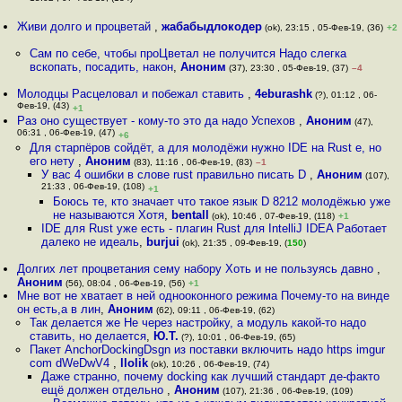
Живи долго и процветай
,
жабабыдлокодер
(ok), 23:15 , 05-Фев-19, (36)
+2
Сам по себе, чтобы проЦветал не получится Надо слегка
вскопать, посадить, након
,
Аноним
(37), 23:30 , 05-Фев-19, (37)
–4
Молодцы Расцеловал и побежал ставить
,
4eburashk
(?), 01:12 , 06-
Фев-19, (43)
+1
Раз оно существует - кому-то это да надо Успехов
,
Аноним
(47),
06:31 , 06-Фев-19, (47)
+6
Для старпёров сойдёт, а для молодёжи нужно IDE на Rust е, но
его нету
,
Аноним
(83), 11:16 , 06-Фев-19, (83)
–1
У вас 4 ошибки в слове rust правильно писать D
,
Аноним
(107),
21:33 , 06-Фев-19, (108)
+1
Боюсь те, кто значает что такое язык D 8212 молодёжью уже
не называются Хотя
,
bentall
(ok), 10:46 , 07-Фев-19, (118)
+1
IDE для Rust уже есть - плагин Rust для IntelliJ IDEA Работает
далеко не идеаль
,
burjui
(ok), 21:35 , 09-Фев-19, (
150
)
Долгих лет процветания сему набору Хоть и не пользуясь давно
,
Аноним
(56), 08:04 , 06-Фев-19, (56)
+1
Мне вот не хватает в ней однооконного режима Почему-то на винде
он есть,а в лин
,
Аноним
(62), 09:11 , 06-Фев-19, (62)
Так делается же Не через настройку, а модуль какой-то надо
ставить, но делается
,
Ю.Т.
(?), 10:01 , 06-Фев-19, (65)
Пакет AnchorDockingDsgn из поставки включить надо https imgur
com dWeDwV4
,
llolik
(ok), 10:26 , 06-Фев-19, (74)
Даже странно, почему docking как лучший стандарт де-факто
ещё должен отдельно
,
Аноним
(107), 21:36 , 06-Фев-19, (109)