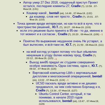
Автор умер 27 Dez 2018, сердечный приступ Проект
остался, последние коммиты 27
,
Cradle
(?), 13:59 , 07-
Фев-19, (131)
Кошмар какой
,
bentall
(ok), 14:46 , 07-Фев-19, (132)
да кошмар, слов нет просто
,
Cradle
(?), 15:01 , 07-
Фев-19, (133)
Точка зрения вроде интересная, но как-то всё в куче, что в
пространстве решений,
,
Ю.Т.
(?), 18:27 , 06-Фев-19, (103)
если это решение было принято в 95-ом - то да, именно в
тот момент и в согласии
,
Cradle
(?), 20:20 , 06-Фев-19, (106)
–1
Понятно Но выражение неудачное очень Не устарел, а
был вытеснен, и всё-таки не
,
Ю.Т.
(?), 21:50 , 06-Фев-19, (111)
на мой взгляд устарел потому что был обьявлен
ненужным в угоду более новому прод
,
Cradle
(?),
23:12 , 06-Фев-19, (115)
–1
Выход вин95 придал их студиям совершенно
особую значимость Одна система, одна с
,
Ю.Т.
(?),
09:32 , 07-Фев-19, (116)
Виртовский компьютер Lilith с вертикальным
диспллем и многооконной операционной
,
bentall
(ok), 13:02 , 07-Фев-19, (124)
–1
UCSD паскаль вроде активно и не дешево
продавался, на чем собственно Борланд и в
,
Cradle
(?), 13:34 , 07-Фев-19, (127)
Ubuntu Control Center, который, я так
понимаю, в начале 2010 годов
использовался
,
bentall
(ok), 13:47 , 07-Фев-19,
(129)