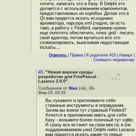
хотите, записать это в базу. В Delphi это
делается с использованием компонентов,
предоставляемых из коробки. Делая это в
Qt вам придется искать исходники
архиватора, парсера xml (ладно, он есть
там), а работу с FireBird, например нужно
еще попотеть обеспечить, плюс grid - писать
свой адаптер, потом мучиться все это
скомпилировать, выискивая недостающие
includ'ы....
Ответить
|
Правка
|
К родителю #15
|
Наверх
|
Cообщить модератору
45.
"Новая версия среды
+2
разработки для FreePascal -
+
–
/
Lazarus 2.0.0"
Сообщение от
Stax
(ok), 06-
Фев-19, 03:26
Вы лукавите и притягиваете себе
странные инструменты в оправдание.
Зачем вы взяли тут странный Firebird?
Хочется в приложении иметь для себя
базу - возьмите более логичный тут sqlite.
И сразу все встанет на свои места: в (не
поддерживаемом уже) Delphi либо Lazarus
вам придется искать какие-то левые