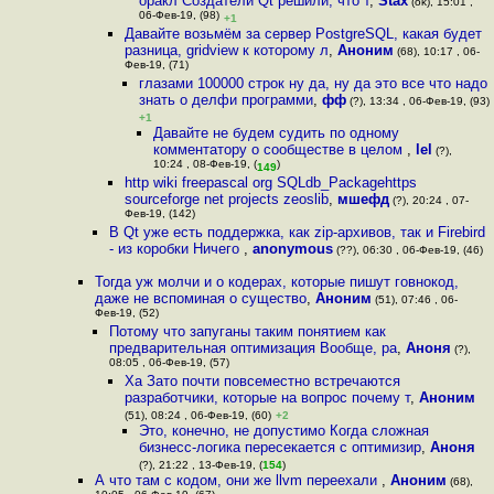
оракл Создатели Qt решили, что т
,
Stax
(ok), 15:01 ,
06-Фев-19, (98)
+1
Давайте возьмём за сервер PostgreSQL, какая будет
разница, gridview к которому л
,
Аноним
(68), 10:17 , 06-
Фев-19, (71)
глазами 100000 строк ну да, ну да это все что надо
знать о делфи программи
,
фф
(?), 13:34 , 06-Фев-19, (93)
+1
Давайте не будем судить по одному
комментатору о сообществе в целом
,
lel
(?),
10:24 , 08-Фев-19, (
)
149
http wiki freepascal org SQLdb_Packagehttps
sourceforge net projects zeoslib
,
мшефд
(?), 20:24 , 07-
Фев-19, (142)
В Qt уже есть поддержка, как zip-архивов, так и Firebird
- из коробки Ничего
,
anonymous
(??), 06:30 , 06-Фев-19, (46)
Тогда уж молчи и о кодерах, которые пишут говнокод,
даже не вспоминая о существо
,
Аноним
(51), 07:46 , 06-
Фев-19, (52)
Потому что запуганы таким понятием как
предварительная оптимизация Вообще, ра
,
Аноня
(?),
08:05 , 06-Фев-19, (57)
Ха Зато почти повсеместно встречаются
разработчики, которые на вопрос почему т
,
Аноним
(51), 08:24 , 06-Фев-19, (60)
+2
Это, конечно, не допустимо Когда сложная
бизнесс-логика пересекается с оптимизир
,
Аноня
(?), 21:22 , 13-Фев-19, (
154
)
А что там с кодом, они же llvm переехали
,
Аноним
(68),