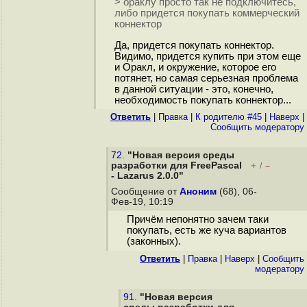
> ораклу просто так не подключитесь,
либо придется покупать коммерческий
коннектор
Да, придется покупать коннектор.
Видимо, придется купить при этом еще
и Оракл, и окружение, которое его
потянет, но самая серьезная проблема
в данной ситуации - это, конечно,
необходимость покупать коннектор...
Ответить
|
Правка
|
К родителю #45
|
Наверх
|
Cообщить модератору
72.
"Новая версия среды
разработки для FreePascal
+
–
/
- Lazarus 2.0.0"
Сообщение от
Аноним
(68), 06-
Фев-19, 10:19
Причём непонятно зачем таки
покупать, есть же куча вариантов
(законных).
Ответить
|
Правка
|
Наверх
|
Cообщить
модератору
91.
"Новая версия