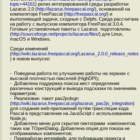
topic=44161
) релиз интегрированной среды разработки
Lazarus 2.0 (
http://lazarus.freepascal.org
/), основанной на
компиляторе FreePascal (
http://freepascal.org
/) и
выполняющей задачи, сходные с Delphi. Среда рассчитана
на работу с выпуском компилятора FreePascal 3.0.4.
Готовые установочные пакеты с Lazarus подготовлены
(
http://sourceforge.net/projects/lazarus/files
/) для Linux,
macOS и Windows.
Среди изменений
(
http://wiki.lazarus.freepascal.org/Lazarus_2.0.0_release_notes
) в новом выпуске:
- Поведена работа по улучшению работы на экранах с
высокой плотностью пикселей (HighDPI);
- Добавлена поддержка поиска мест определения
различных конструкций и вывода подсказки по значениям
параметров;
- Реализован пакет pas2jsdsgn
(
http://wiki.lazarus.freepascal.org/lazarus_pas2js_integration
)
для создания web-приложений путём трансляции кода
Pascal в представление на JavaScript с использованием
Node.js;
- Добавлено меню для скрытия пиктограмм компонентов,
таких как TOpenDialog. Добавлена опция для показа не
отображаемых компонентов;
- Переработан интерфейс для публикации проекта и