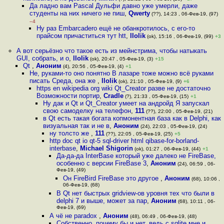
Да ладно вам Pascal Дульфи давно уже умерли, даже
студенты на них ничего не пиш
,
Qwerty
(??), 14:23 , 06-Фев-19, (97)
–4
Ну раз Embarcadero ещё не обанкротилось, с его-то
прайсом причаститься тут htt
,
llolik
(ok), 15:16 , 06-Фев-19, (99)
+3
А вот серьёзно что такое есть из мейнстрима, чтобы натыкать
GUI, собрать, и о
,
llolik
(ok), 20:47 , 05-Фев-19, (3)
+15
Qt
,
Аноним
(4), 20:56 , 05-Фев-19, (4)
+1
Не, руками-то оно понятно В лазаре тоже можно всё руками
писать Среда, она же
,
llolik
(ok), 21:10 , 05-Фев-19, (9)
+6
https en wikipedia org wiki Qt_Creator разве не достаточно
Возможности портир
,
Cradle
(?), 21:33 , 05-Фев-19, (15)
+1
Ну дак и Qt и Qt_Creator умеет на андройд Я запускал
свою самоделку на телефон
,
111
(??), 22:00 , 05-Фев-19, (21)
в Qt есть такая богата копмонентная база как в Delphi, как
визуальная так и не в
,
Аноним
(24), 22:03 , 05-Фев-19, (24)
ну толсто же
,
111
(??), 22:05 , 05-Фев-19, (25)
+5
http doc qt io qt-5 sql-driver html qibase-for-borland-
interbase
,
Michael Shigorin
(ok), 01:27 , 06-Фев-19, (44)
+1
Да-да-да InterBase который уже далеко не FireBase,
особенно с версии FireBase 3
,
Аноним
(24), 06:59 , 06-
Фев-19, (49)
Он FireBird FireBase это другое
,
Аноним
(68), 10:06 ,
06-Фев-19, (68)
В Qt нет быстрых gridview-ов уровня тех что были в
delphi 7 и выше, может за пар
,
Аноним
(68), 10:11 , 06-
Фев-19, (69)
А чё не paradox
,
Аноним
(48), 06:49 , 06-Фев-19, (48)
Собственно, почему бы и нет, ведь с sqlite мне и