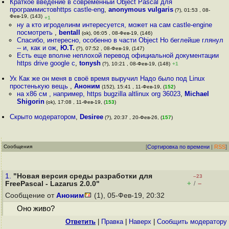
Краткое введение в современный Object Pascal для
программистовhttps castle-eng
,
anonymous vulgaris
(?), 01:53 , 08-
Фев-19, (143)
+1
ну а кто игроделинм интересуется, может на сам castle-engine
посмотреть
,
bentall
(ok), 06:05 , 08-Фев-19, (146)
Спасибо, интересно, особенно в части Object Но беглейше глянул
-- и, как и ож
,
Ю.Т.
(?), 07:52 , 08-Фев-19, (147)
Есть еще вполне неплохой перевод официальной документации
https drive google c
,
tonysh
(?), 10:21 , 08-Фев-19, (148)
+1
Ух Как же он меня в своё время выручил Надо было под Linux
простенькую вещь
,
Аноним
(152), 15:41 , 11-Фев-19, (
152
)
на x86 см , например, https bugzilla altlinux org 36023
,
Michael
Shigorin
(ok), 17:08 , 11-Фев-19, (
153
)
Скрыто модератором
,
Desiree
(?), 20:37 , 20-Фев-26, (
157
)
Сообщения
[
Сортировка по времени
|
RSS
]
1.
"Новая версия среды разработки для
–23
+
–
FreePascal - Lazarus 2.0.0"
/
Сообщение от
Аноним
(1), 05-Фев-19, 20:32
Оно живо?
Ответить
|
Правка
|
Наверх
|
Cообщить модератору