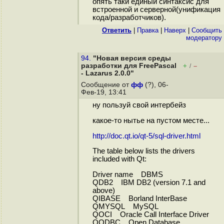
опять таки единый синтаксис для
встроенной и серверной(унификация
кода/разработчиков).
Ответить
|
Правка
|
Наверх
|
Cообщить
модератору
94.
"Новая версия среды
разработки для FreePascal
+
–
/
- Lazarus 2.0.0"
Сообщение от
фф
(?), 06-
Фев-19, 13:41
ну пользуй свой интербейз
какое-то нытье на пустом месте...
http://doc.qt.io/qt-5/sql-driver.html
The table below lists the drivers
included with Qt:
Driver name DBMS
QDB2 IBM DB2 (version 7.1 and
above)
QIBASE Borland InterBase
QMYSQL MySQL
QOCI Oracle Call Interface Driver
QODBC Open Database