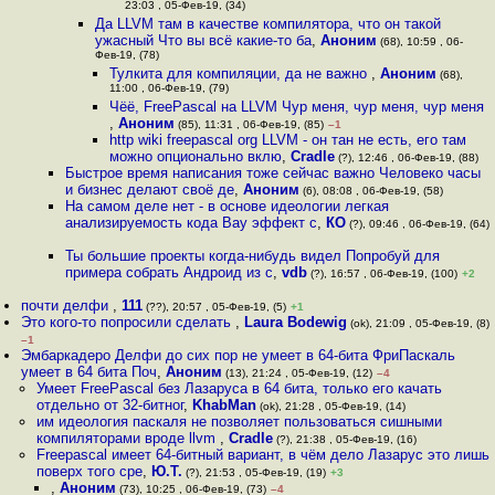
23:03 , 05-Фев-19, (34)
Да LLVM там в качестве компилятора, что он такой
ужасный Что вы всё какие-то ба
,
Аноним
(68), 10:59 , 06-
Фев-19, (78)
Тулкита для компиляции, да не важно
,
Аноним
(68),
11:00 , 06-Фев-19, (79)
Чёё, FreePascal на LLVM Чур меня, чур меня, чур меня
,
Аноним
(85), 11:31 , 06-Фев-19, (85)
–1
http wiki freepascal org LLVM - он тан не есть, его там
можно опционально вклю
,
Cradle
(?), 12:46 , 06-Фев-19, (88)
Быстрое время написания тоже сейчас важно Человеко часы
и бизнес делают своё де
,
Аноним
(6), 08:08 , 06-Фев-19, (58)
На самом деле нет - в основе идеологии легкая
анализируемость кода Вау эффект с
,
КО
(?), 09:46 , 06-Фев-19, (64)
Ты большие проекты когда-нибудь видел Попробуй для
примера собрать Андроид из с
,
vdb
(?), 16:57 , 06-Фев-19, (100)
+2
почти делфи
,
111
(??), 20:57 , 05-Фев-19, (5)
+1
Это кого-то попросили сделать
,
Laura Bodewig
(ok), 21:09 , 05-Фев-19, (8)
–1
Эмбаркадеро Делфи до сих пор не умеет в 64-бита ФриПаскаль
умеет в 64 бита Поч
,
Аноним
(13), 21:24 , 05-Фев-19, (12)
–4
Умеет FreePascal без Лазаруса в 64 бита, только его качать
отдельно от 32-битног
,
KhabMan
(ok), 21:28 , 05-Фев-19, (14)
им идеология паскаля не позволяет пользоваться сишными
компиляторами вроде llvm
,
Cradle
(?), 21:38 , 05-Фев-19, (16)
Freepascal имеет 64-битный вариант, в чём дело Лазарус это лишь
поверх того сре
,
Ю.Т.
(?), 21:53 , 05-Фев-19, (19)
+3
,
Аноним
(73), 10:25 , 06-Фев-19, (73)
–4