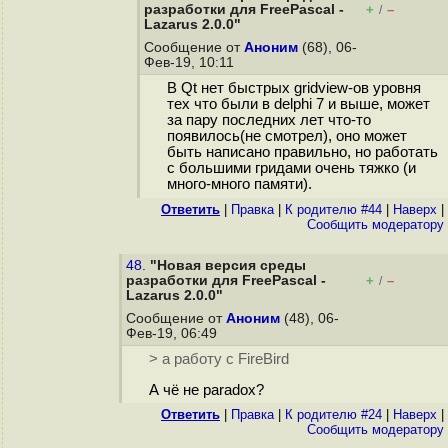
разработки для FreePascal -
+
–
/
Lazarus 2.0.0"
Сообщение от
Аноним
(68), 06-
Фев-19, 10:11
В Qt нет быстрых gridview-ов уровня
тех что были в delphi 7 и выше, может
за пару последних лет что-то
появилось(не смотрел), оно может
быть написано правильно, но работать
с большими гридами очень тяжко (и
много-много памяти).
Ответить
|
Правка
|
К родителю #44
|
Наверх
|
Cообщить модератору
48.
"Новая версия среды
разработки для FreePascal -
+
–
/
Lazarus 2.0.0"
Сообщение от
Аноним
(48), 06-
Фев-19, 06:49
> а работу с FireBird
А чё не paradox?
Ответить
|
Правка
|
К родителю #24
|
Наверх
|
Cообщить модератору