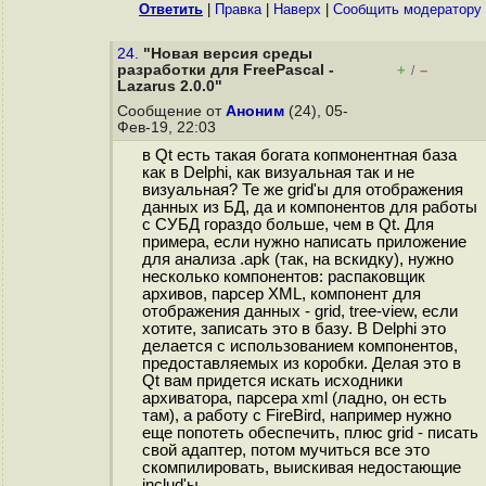
Ответить
|
Правка
|
Наверх
|
Cообщить модератору
24.
"Новая версия среды
разработки для FreePascal -
+
–
/
Lazarus 2.0.0"
Сообщение от
Аноним
(24), 05-
Фев-19, 22:03
в Qt есть такая богата копмонентная база
как в Delphi, как визуальная так и не
визуальная? Те же grid'ы для отображения
данных из БД, да и компонентов для работы
с СУБД гораздо больше, чем в Qt. Для
примера, если нужно написать приложение
для анализа .apk (так, на вскидку), нужно
несколько компонентов: распаковщик
архивов, парсер XML, компонент для
отображения данных - grid, tree-view, если
хотите, записать это в базу. В Delphi это
делается с использованием компонентов,
предоставляемых из коробки. Делая это в
Qt вам придется искать исходники
архиватора, парсера xml (ладно, он есть
там), а работу с FireBird, например нужно
еще попотеть обеспечить, плюс grid - писать
свой адаптер, потом мучиться все это
скомпилировать, выискивая недостающие
includ'ы....