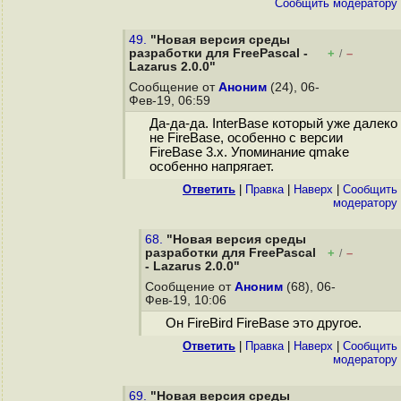
Cообщить модератору
49.
"Новая версия среды
разработки для FreePascal -
+
–
/
Lazarus 2.0.0"
Сообщение от
Аноним
(24), 06-
Фев-19, 06:59
Да-да-да. InterBase который уже далеко
не FireBase, особенно с версии
FireBase 3.x. Упоминание qmake
особенно напрягает.
Ответить
|
Правка
|
Наверх
|
Cообщить
модератору
68.
"Новая версия среды
разработки для FreePascal
+
–
/
- Lazarus 2.0.0"
Сообщение от
Аноним
(68), 06-
Фев-19, 10:06
Он FireBird FireBase это другое.
Ответить
|
Правка
|
Наверх
|
Cообщить
модератору
69.
"Новая версия среды