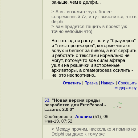
раньше, чем в делфи...
> А вы возьмите чуть более
современный 7z, и тут выяснится, что в
delphi
> вам придется тащить в проект уж
точно непойми что)
Вот отсюда и растут ноги у "браузеров"
и "текстпроцесоров", которые читают
вслух и бегают за пивом, а вот серфить
и работать с текстами нормально не
могут, потомучто все силы афтара
ушли на рюшечки и встроенные
архиваторы, а createprocess осилить -
не, это неспортивно...
Ответить
|
Правка
|
Наверх
|
Cообщить
модератору
53.
"Новая версия среды
+1
разработки для FreePascal -
+
–
/
Lazarus 2.0.0"
Сообщение от
Аноним
(51), 06-
Фев-19, 07:52
> Между прочим, насколько я помню из
Delphi вы даже к тому же