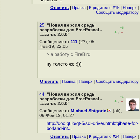
Ответить
|
Правка
|
К родителю #15
|
Наверх
|
Cообщить модератору
25.
"Новая версия среды
+5
разработки для FreePascal -
+
–
/
Lazarus 2.0.0"
Сообщение от
111
(??), 05-
Фев-19, 22:05
> а работу с FireBird
ну толсто же :)))
Ответить
|
Правка
|
Наверх
|
Cообщить модератору
44.
"Новая версия среды
+1
разработки для FreePascal -
+
–
/
Lazarus 2.0.0"
Сообщение от
Michael Shigorin
(ok),
06-Фев-19, 01:27
http://doc.qt.io/qt-5/sql-driver.html#qibase-for-
borland-int...
Ответить
|
Правка
|
К родителю #24
|
Наверх
|