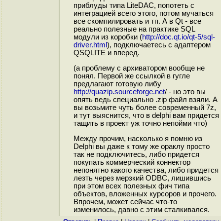
приблуды типа LiteDAC, попотеть с
интеграцией всего этого, потом мучаться
все скомпилировать и тп. А в Qt - все
реально полезные на практике SQL
модули из коробки (
http://doc.qt.io/qt-5/sql-
driver.html
), подключаетесь с адаптером
QSQLITE и вперед.
(а проблему с архиватором вообще не
понял. Первой же ссылкой в гугле
предлагают готовую либу
http://quazip.sourceforge.net
/ - но это вы
опять ведь специально .zip файл взяли. А
вы возьмите чуть более современный 7z,
и тут выяснится, что в delphi вам придется
тащить в проект уж точно непойми что)
Между прочим, насколько я помню из
Delphi вы даже к тому же ораклу просто
так не подключитесь, либо придется
покупать коммерческий коннектор
непонятно какого качества, либо придется
лезть через мерзкий ODBC, лишившись
при этом всех полезных фич типа
объектов, вложенных курсоров и прочего.
Впрочем, может сейчас что-то
изменилось, давно с этим сталкивался.