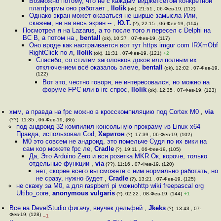
Возможно потому, что не с каждым виджетсетом конкретной
платформы оно работает
,
llolik
(ok), 21:51 , 06-Фев-19, (112)
Однако экран может оказаться не ширше замысла Или,
скажем, не на весь экран --
,
Ю.Т.
(?), 22:15 , 06-Фев-19, (114)
Посмотрел я на Lazarus, а то после того я пересел с Delphi на
BC B, а потом на
,
bentall
(ok), 10:37 , 07-Фев-19, (117)
Оно вроде как настраивается вот тут https imgur com IRXmObf
RightClick по л
,
llolik
(ok), 11:31 , 07-Фев-19, (121)
+2
Спасибо, со стилем заголовков доков или полным их
отключением всё оказалоь элеме
,
bentall
(ok), 12:02 , 07-Фев-19,
(122)
Вот это, честно говоря, не интересовался, но можно на
форуме FPC или в irc спрос
,
llolik
(ok), 12:35 , 07-Фев-19, (123)
хмм, а правда на fpc можно в кросскомпиляцию под Cortex M0
,
via
(??), 11:35 , 06-Фев-19, (86)
под андроид 32 компилил консольную прокраму из Linux х64
Правда, использовал Cod
,
Харитон
(?), 17:39 , 06-Фев-19, (102)
M0 это совсем не андроид, это помельче Судя по их вики на
сам кор можете fpc ле
,
Cradle
(?), 19:11 , 06-Фев-19, (105)
Да, Это Arduino Zero и вся розетка MKR Ок, короче, только
отдельные функции
,
via
(??), 11:16 , 07-Фев-19, (120)
нет, скорее всего вы сможете с ним нормально работать, но
не сразу, нужно будет
,
Cradle
(?), 13:21 , 07-Фев-19, (125)
не скажу за М0, а для raspberri pi можноhttp wiki freepascal org
Ultibo_core
,
anonymous vulgaris
(?), 02:22 , 08-Фев-19, (144)
+1
Все на DevelStudio фигачу, внучек дельфей
,
Jkeks
(?), 13:43 , 07-
Фев-19, (128)
–1