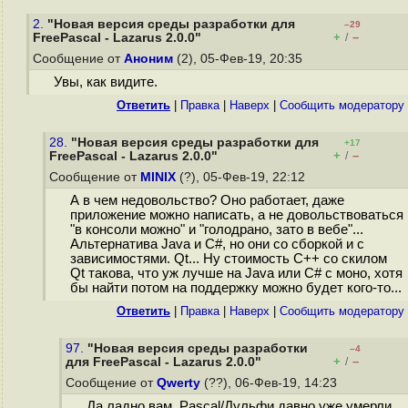
2.
"Новая версия среды разработки для
–29
+
–
FreePascal - Lazarus 2.0.0"
/
Сообщение от
Аноним
(2), 05-Фев-19, 20:35
Увы, как видите.
Ответить
|
Правка
|
Наверх
|
Cообщить модератору
28.
"Новая версия среды разработки для
+17
+
–
FreePascal - Lazarus 2.0.0"
/
Сообщение от
MINIX
(?), 05-Фев-19, 22:12
А в чем недовольство? Оно работает, даже
приложение можно написать, а не довольствоваться
"в консоли можно" и "голодрано, зато в вебе"...
Альтернатива Java и C#, но они со сборкой и с
зависимостями. Qt... Ну стоимость C++ со скилом
Qt такова, что уж лучше на Java или C# с моно, хотя
бы найти потом на поддержку можно будет кого-то...
Ответить
|
Правка
|
Наверх
|
Cообщить модератору
97.
"Новая версия среды разработки
–4
+
–
для FreePascal - Lazarus 2.0.0"
/
Сообщение от
Qwerty
(??), 06-Фев-19, 14:23
Да ладно вам. Pascal/Дульфи давно уже умерли,