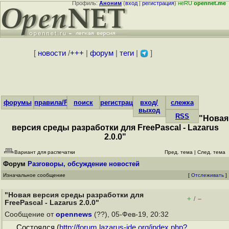
Профиль:
Аноним
(
вход
|
регистрация
)
неRU
opennet.me
[
новости
/
+++
|
форум
|
теги
|
]
форумы
правила/FAQ
поиск
регистрация
вход/
слежка
выход
RSS
"Новая
версия среды разработки для FreePascal - Lazarus
2.0.0"
Вариант для распечатки
Пред. тема
|
След. тема
Форум
Разговоры, обсуждение новостей
Изначальное сообщение
[
Отслеживать
]
"Новая версия среды разработки для
+
–
/
FreePascal - Lazarus 2.0.0"
Сообщение от
opennews
(??), 05-Фев-19, 20:32
Состоялся (
http://forum.lazarus-ide.org/index.php?