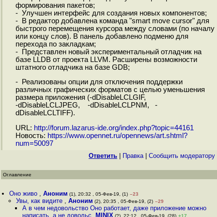
формирования пакетов;
- Улучшен интерфейс для создания новых компонентов;
- В редактор добавлена команда "smart move cursor" для
быстрого перемещения курсора между словами (по началу
или концу слов). В панель добавлено подменю для
перехода по закладкам;
- Представлен новый экспериментальный отладчик на
базе LLDB от проекта LLVM. Расширены возможности
штатного отладчика на базе GDB;
- Реализованы опции для отключения поддержки
различных графических форматов с целью уменьшения
размера приложения (-dDisableLCLGIF,
-dDisableLCLJPEG, -dDisableLCLPNM, -
dDisableLCLTIFF).
URL:
http://forum.lazarus-ide.org/index.php?topic=44161
Новость:
https://www.opennet.ru/opennews/art.shtml?
num=50097
Ответить
|
Правка
|
Cообщить модератору
Оглавление
Оно живо
,
Аноним
(1), 20:32 , 05-Фев-19, (1)
–23
Увы, как видите
,
Аноним
(2), 20:35 , 05-Фев-19, (2)
–29
А в чем недовольство Оно работает, даже приложение можно
написать, а не довольс
,
MINIX
(?), 22:12 , 05-Фев-19, (28)
+17