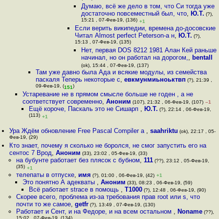
Думаю, всё же дело в том, что Си тогда уже
достаточно повсеместный был, что
,
Ю.Т.
(?),
15:21 , 07-Фев-19, (136)
+1
Если верить википедии, времена до-досовские
Читал Almost perfect Peterson-а н
,
Ю.Т.
(?),
15:13 , 07-Фев-19, (135)
Нет, первая DOS 8212 1981 Алан Кей раньше
начинал, но он работал на дорогом,
,
bentall
(ok), 15:44 , 07-Фев-19, (137)
Там уже давно была Ада и всякие модулы, из семейства
паскаля Теперь некоторые с
,
евкмунмиьноьктвп
(?), 21:39 ,
09-Фев-19, (
)
151
Устаревание не в прямом смысле больше не годен , а не
соответствует современно
,
Аноним
(107), 21:32 , 06-Фев-19, (107)
–1
Ещё короче, Паскаль это не Сишарп
,
Ю.Т.
(?), 22:14 , 06-Фев-19,
(113)
+1
Ура Ждём обновление Free Pascal Compiler а
,
saahriktu
(ok), 22:17 , 05-
Фев-19, (29)
Кто знает, почему я сколько не боролся, не смог запустить его на
сентос 7 Врод
,
Аноним
(33), 23:02 , 05-Фев-19, (33)
на бубунте работает без плясок с бубном
,
111
(??), 23:12 , 05-Фев-19,
(35)
+1
телепаты в отпуске
,
имя
(?), 01:00 , 06-Фев-19, (42)
+1
Это понятно А адекваты
,
Аноним
(33), 08:23 , 06-Фев-19, (59)
Всё работает strace в помощь
,
T1000
(?), 12:48 , 06-Фев-19, (90)
Скорее всего, проблема из-за требования прав root или s, что
почти то же самое
,
getfr
(?), 13:49 , 07-Фев-19, (130)
Работает и Сент, и на Федоре, и на всем остальном
,
Noname
(??),
15:02 , 07-Фев-19, (134)