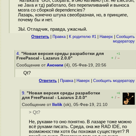
"натыкать" GUI, собрать, и оно нативно (т.е. не Electron,
не Java и тд) работало, без перепиливаний и выноса
мозга со сборкой dependencies?
Лазарь, конечно штука свеобразная, но, в принципе,
почему бы и нет.
ЗЫ. Отладчик, правда, ужасный.
Ответить
|
Правка
|
К родителю #1
|
Наверх
|
Cообщить
модератору
4.
"Новая версия среды разработки для
+1
+
–
FreePascal - Lazarus 2.0.0"
/
Сообщение от
Аноним
(4), 05-Фев-19, 20:56
Qt?
Ответить
|
Правка
|
Наверх
|
Cообщить модератору
9.
"Новая версия среды разработки
+6
+
–
для FreePascal - Lazarus 2.0.0"
/
Сообщение от
llolik
(ok), 05-Фев-19, 21:10
> Qt?
Не, руками-то оно понятно. В лазаре тоже можно
всё руками писать. Среда, она же RAD IDE, по
возможностям хотя бы похожая существует? Я