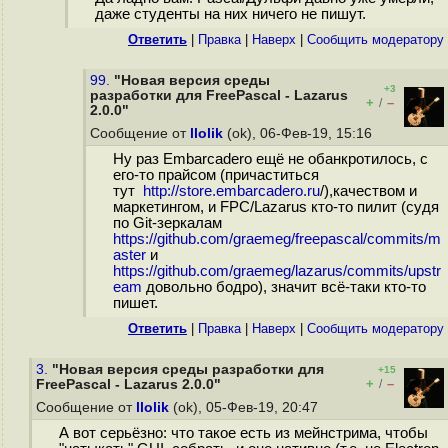
даже студенты на них ничего не пишут.
Ответить
|
Правка
|
Наверх
|
Cообщить модератору
99.
"Новая версия среды
+3
разработки для FreePascal - Lazarus
+
–
/
2.0.0"
Сообщение от
llolik
(ok), 06-Фев-19, 15:16
Ну раз Embarcadero ещё не обанкротилось, с
его-то прайсом (причаститься
тут
http://store.embarcadero.ru
/),качеством и
маркетингом, и FPC/Lazarus кто-то пилит (судя
по Git-зеркалам
https://github.com/graemeg/freepascal/commits/m
aster
и
https://github.com/graemeg/lazarus/commits/upstr
eam
довольно бодро), значит всё-таки кто-то
пишет.
Ответить
|
Правка
|
Наверх
|
Cообщить модератору
3.
"Новая версия среды разработки для
+15
+
–
FreePascal - Lazarus 2.0.0"
/
Сообщение от
llolik
(ok), 05-Фев-19, 20:47
А вот серьёзно: что такое есть из мейнстрима, чтобы