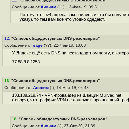
11.
"Список общедоступных DNS-резолверов"
Сообщение от
Аноним
(11), 13-Фев-19, 09:51
Потому что ipv4 адреса закончились и что бы получи
указу), то там вам всё что угодно сдедают.
12.
"Список общедоступных DNS-резолверов"
Сообщение от
sage
(??), 22-Фев-19, 18:08
У Яндекс ещё есть DNS на нестандартном порту, о которо
77.88.8.8:1253
16
.
"Список общедоступных DNS-резолверов"
Сообщение от
Аноним
(-), 14-Ноя-19, 04:43
193.138.218.74 - VPN-провайдер из Швеции Mullvad.net
(говорят, что траффик VPN не логируют; про внешний траф
18
.
"Список общедоступных DNS-резолверов"
Сообщение от
Аноним
(-), 27-Окт-20, 21:39