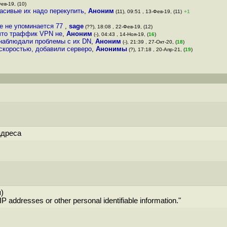
Фев-19, (10)
расивые их надо перекупить
,
Аноним
(11), 09:51 , 13-Фев-19, (11)
+1
де не упоминается 77
,
sage
(??), 18:08 , 22-Фев-19, (12)
 что траффик VPN не
,
Аноним
(-), 04:43 , 14-Ноя-19, (
16
)
 наблюдали проблемы с их DN
,
Аноним
(-), 21:39 , 27-Окт-20, (
18
)
 скоростью, добавили серверо
,
Анонимы
(?), 17:18 , 20-Апр-21, (
19
)
адреса
)
 IP addresses or other personal identifiable information."