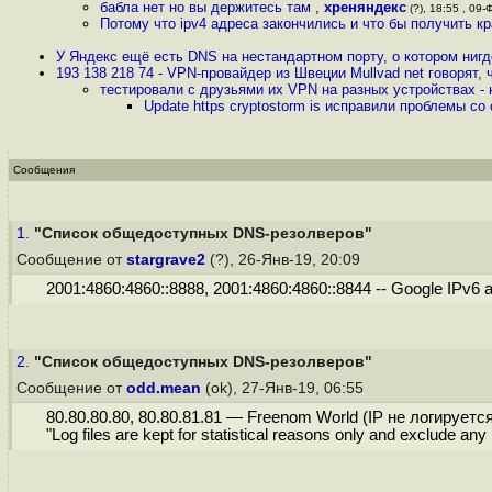
бабла нет но вы держитесь там
,
хреняндекс
(?), 18:55 , 09-
Потому что ipv4 адреса закончились и что бы получить к
У Яндекс ещё есть DNS на нестандартном порту, о котором ниг
193 138 218 74 - VPN-провайдер из Швеции Mullvad net говорят,
тестировали с друзьями их VPN на разных устройствах -
Update https cryptostorm is исправили проблемы со
Сообщения
1.
"Список общедоступных DNS-резолверов"
Сообщение от
stargrave2
(?), 26-Янв-19, 20:09
2001:4860:4860::8888, 2001:4860:4860::8844 -- Google IPv6 
2.
"Список общедоступных DNS-резолверов"
Сообщение от
odd.mean
(ok), 27-Янв-19, 06:55
80.80.80.80, 80.80.81.81 — Freenom World (IP не логируется
"Log files are kept for statistical reasons only and exclude any