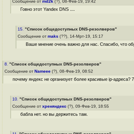
Сообщение от
md2k
(?), 08-Фев-19, 19:42
Говно этот Yandex DNS ....
15.
"Список общедоступных DNS-резолверов"
Сообщение от
maks
(??), 14-Мрт-19, 15:17
Ваше мнение очень важно для нас. Спасибо, что об
8.
"Список общедоступных DNS-резолверов"
Сообщение от
Nameee
(?), 08-Фев-19, 08:52
почему яндекс не организует более красивые ip-адреса? 7
10.
"Список общедоступных DNS-резолверов"
Сообщение от
хреняндекс
(?), 09-Фев-19, 18:55
бабла нет. но вы держитесь там.