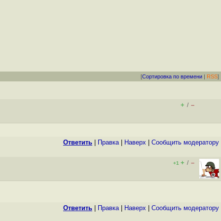
[
Сортировка по времени
|
RSS
]
+
–
/
Ответить
|
Правка
|
Наверх
|
Cообщить модератору
+
–
/
+1
Ответить
|
Правка
|
Наверх
|
Cообщить модератору