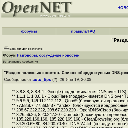
НОВ
форумы
правила/FAQ
"Разде
Вариант для распечатки
Форум
Разговоры, обсуждение новостей
Изначальное сообщение
"Раздел полезных советов: Список общедоступных DNS-ре
Сообщение от
auto_tips
(?), 26-Янв-19, 20:09
** 8.8.8.8, 8.8.4.4 - Google (поддерживается DNS over TLS)
** 1.1.1.1, 1.0.0.1 - CloudFlare (поддерживается DNS over T
** 9.9.9.9, 149.112.112.112 - Quad9 (блокируются вредон
** 77.88.8.7, 77.88.8.3 - Yandex (блокируются вредоносные
** 208.67.222.222, 208.67.220.220 - OpenDNS/Cisco (бло
** 8.26.56.26, 8.20.247.20 - Comodo (блокируются вредон
** 185.228.168.168, 185.228.169.168 - CleanBrowsing.org 
** 84.200.69.80, 84.200.70.40 - DNS Watch (не ведутся логи)