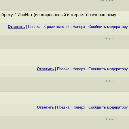
+
–
/
+1
изобретут" ИзоНэт (изолированный интернет по вчерашнему
Ответить
|
Правка
|
К родителю #8
|
Наверх
|
Cообщить модератору
+
–
/
Ответить
|
Правка
|
Наверх
|
Cообщить модератору
+
–
/
Ответить
|
Правка
|
Наверх
|
Cообщить модератору
+
–
/