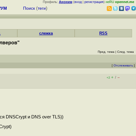
Профиль:
Аноним
(
вход
|
регистрация
)
неRU
opennet.me
РУМ
Поиск
(
теги
)
д
слежка
RSS
олверов"
Пред. тема
|
След. тема
[
Отслеживать
]
+
–
/
+2
тся DNSCrypt и DNS over TLS))
Crypt)