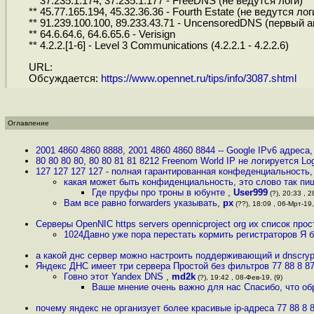
** 37.235.1.174, 37.235.1.177 - FreeDNS (не ведутся логи)
** 45.77.165.194, 45.32.36.36 - Fourth Estate (не ведутся лог
** 91.239.100.100, 89.233.43.71 - UncensoredDNS (первый 
** 64.6.64.6, 64.6.65.6 - Verisign
** 4.2.2.[1-6] - Level 3 Communications (4.2.2.1 - 4.2.2.6)
URL:
Обсуждается:
https://www.opennet.ru/tips/info/3087.shtml
Оглавление
2001 4860 4860 8888, 2001 4860 4860 8844 -- Google IPv6 адреса
80 80 80 80, 80 80 81 81 8212 Freenom World IP не логируется Log
127 127 127 127 - полная гарантированная конфеденциальность,
какая может быть конфиденциальность, это слово так пиш
Где пруфы про троны в юбунте
,
User999
(?), 20:33 , 2
Вам все равно forwarders указывать
,
px
(??), 18:09 , 06-Мрт-19,
Серверы OpenNIC https servers opennicproject org их список прос
1024Давно уже пора перестать кормить регистраторов Я б
а какой днс сервер можно настроить поддерживающий и dnscry
Яндекс ДНС имеет три сервера Простой без фильтров 77 88 8 
Говно этот Yandex DNS
,
md2k
(?), 19:42 , 08-Фев-19, (9)
Ваше мнение очень важно для нас Спасибо, что о
почему яндекс не организует более красивые ip-адреса 77 88 8 8