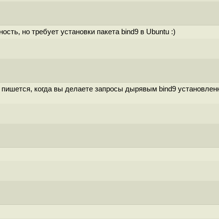
сть, но требует установки пакета bind9 в Ubuntu :)
к пишется, когда вы делаете запросы дырявым bind9 установле