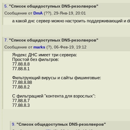
5.
"Список общедоступных DNS-резолверов"
Сообщение от
DmA
(??), 29-Янв-19, 20:01
а какой днс сервер можно настроить поддерживающий и d
7.
"Список общедоступных DNS-резолверов"
Сообщение от
marks
(?), 06-Фев-19, 19:12
Яндекс ДНС имеет три сервера:
Простой без фильтров:
77.88.8.8
77.88.8.1
Фильтрующий вирусы и сайты фишинговые:
77.88.8.88
77.88.8.2
С фильтрацией "контента для взрослых":
77.88.8.7
77.88.8.3
9.
"Список общедоступных DNS-резолверов"