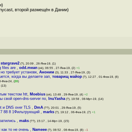
и)
anycast, второй размещён в Дании)
,
stargrave2
(?), 20:09 , 26-Янв-19, (1)
 files are
,
odd.mean
(ok), 06:55 , 27-Янв-19, (2)
+1
 но требует установк
,
Аноним
(3), 11:33 , 27-Янв-19, (3)
ется, когда вы делаете зап
,
товарищ майор
(?), 12:27 , 01-Фев-19, (6)
8-Фев-24, (
20
)
 (13)
тым текстом htt
,
Moebius
(ok), 13:48 , 29-Янв-19, (4)
+2
ы свой open-dns-server по
,
InuYasha
(?), 19:58 , 08-Мрт-19, (14)
pt и DNS over TLS
,
DmA
(??), 20:01 , 29-Янв-19, (5)
877 88 8 1Фильтрующий
,
marks
(?), 19:12 , 06-Фев-19, (7)
+1
братились
,
maks
(??), 15:17 , 14-Мрт-19, (15)
 как то не очень
,
Nameee
(?), 08:52 , 08-Фев-19, (8)
–1