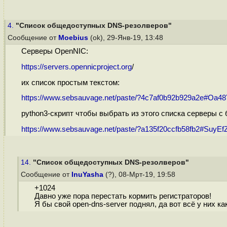
4.
"Список общедоступных DNS-резолверов"
Сообщение от
Moebius
(ok), 29-Янв-19, 13:48
Серверы OpenNIC:
https://servers.opennicproject.org
/
их список простым текстом:
https://www.sebsauvage.net/paste/?4c7af0b92b929a2e#Oa48Y
python3-скрипт чтобы выбрать из этого списка серверы с
https://www.sebsauvage.net/paste/?a135f20ccfb58fb2#SuyEfZ
14.
"Список общедоступных DNS-резолверов"
Сообщение от
InuYasha
(?), 08-Мрт-19, 19:58
+1024
Давно уже пора перестать кормить регистраторов!
Я бы свой open-dns-server поднял, да вот всё у них как