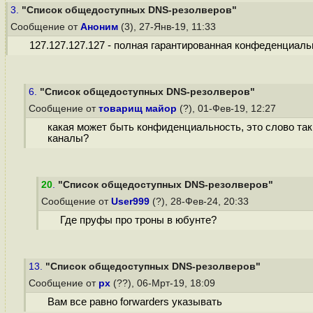
3.
"Список общедоступных DNS-резолверов"
Сообщение от
Аноним
(3), 27-Янв-19, 11:33
127.127.127.127 - полная гарантированная конфеденциально
6.
"Список общедоступных DNS-резолверов"
Сообщение от
товарищ майор
(?), 01-Фев-19, 12:27
какая может быть конфиденциальность, это слово та
каналы?
20
.
"Список общедоступных DNS-резолверов"
Сообщение от
User999
(?), 28-Фев-24, 20:33
Где пруфы про троны в юбунте?
13.
"Список общедоступных DNS-резолверов"
Сообщение от
px
(??), 06-Мрт-19, 18:09
Вам все равно forwarders указывать