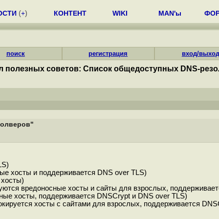
ОСТИ
(
+
)
КОНТЕНТ
WIKI
MAN'ы
ФО
поиск
регистрация
вход/выхо
л полезных советов: Список общедоступных DNS-рез
золверов"
LS)
осные хосты и поддерживается DNS over TLS)
 хосты)
кируются вредоносные хосты и сайты для взрослых, поддерживае
осные хосты, поддерживается DNSCrypt и DNS over TLS)
(блокируется хосты с сайтами для взрослых, поддерживается DNS