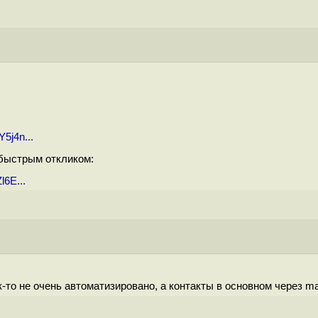
5j4n...
 быстрым откликом:
l6E...
-то не очень автоматизировано, а контакты в основном через maili