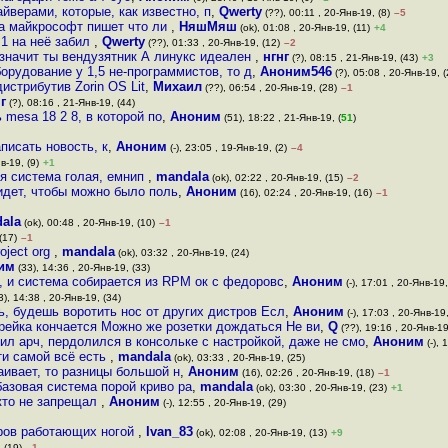
верами, которые, как известно, п
,
Qwerty
(??), 00:11 , 20-Янв-19, (8)
–5
а майкрософт пишет что ли
,
НяшМяш
(ok), 01:08 , 20-Янв-19, (11)
+4
1 на неё забил
,
Qwerty
(??), 01:33 , 20-Янв-19, (12)
–2
значит ты вендузятник А линукс идеален
,
нгнг
(?), 08:15 , 21-Янв-19, (43)
+3
орудование у 1,5 не-программистов, то д
,
Аноним546
(?), 05:08 , 20-Янв-19, (
дистрибутив Zorin OS Lit
,
Михаил
(??), 06:54 , 20-Янв-19, (28)
–1
г
(?), 08:16 , 21-Янв-19, (44)
mesa 18 2 8, в которой по
,
Аноним
(51), 18:22 , 21-Янв-19, (
51
)
писать новость, к
,
Аноним
(-), 23:05 , 19-Янв-19, (2)
–4
в-19, (9)
+1
ся система голая, емнип
,
mandala
(ok), 02:22 , 20-Янв-19, (15)
–2
идет, чтобы можно было поль
,
Аноним
(16), 02:24 , 20-Янв-19, (16)
–1
ala
(ok), 00:48 , 20-Янв-19, (10)
–1
(17)
–1
roject org
,
mandala
(ok), 03:32 , 20-Янв-19, (24)
им
(33), 14:36 , 20-Янв-19, (33)
а, и система собирается из RPM ок с федоровс
,
Аноним
(-), 17:01 , 20-Янв-19,
), 14:38 , 20-Янв-19, (34)
, будешь воротить нос от других дистров Есл
,
Аноним
(-), 17:03 , 20-Янв-19,
арейка кончается Можно же розетки дождаться Не ви
,
Q
(??), 19:16 , 20-Янв-19
ил арч, пердолился в консольке с настройкой, даже не смо
,
Аноним
(-), 
ти самой всё есть
,
mandala
(ok), 03:33 , 20-Янв-19, (25)
ивает, то разницы большой н
,
Аноним
(16), 02:26 , 20-Янв-19, (18)
–1
 базовая система порой криво ра
,
mandala
(ok), 03:30 , 20-Янв-19, (23)
+1
икто не запрещал
,
Аноним
(-), 12:55 , 20-Янв-19, (29)
еров работающих ногой
,
Ivan_83
(ok), 02:08 , 20-Янв-19, (13)
+9
 (19)
–1