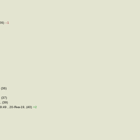
26)
–1
 (36)
 (37)
, (39)
19:49 , 20-Янв-19, (40)
+2