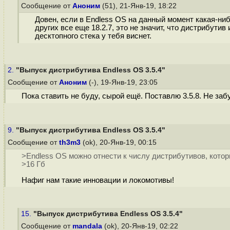
Сообщение от
Аноним
(51), 21-Янв-19, 18:22
Довен, если в Endless OS на данный момент какая-ниб
других все еще 18.2.7, это не значит, что дистрибути
десктопного стека у тебя виснет.
2.
"Выпуск дистрибутива Endless OS 3.5.4"
Сообщение от
Аноним
(-), 19-Янв-19, 23:05
Пока ставить не буду, сырой ещё. Поставлю 3.5.8. Не забу
9.
"Выпуск дистрибутива Endless OS 3.5.4"
Сообщение от
th3m3
(ok), 20-Янв-19, 00:15
>Endless OS можно отнести к числу дистрибутивов, кото
>16 Гб
Нафиг нам такие инновации и локомотивы!
15.
"Выпуск дистрибутива Endless OS 3.5.4"
Сообщение от
mandala
(ok), 20-Янв-19, 02:22