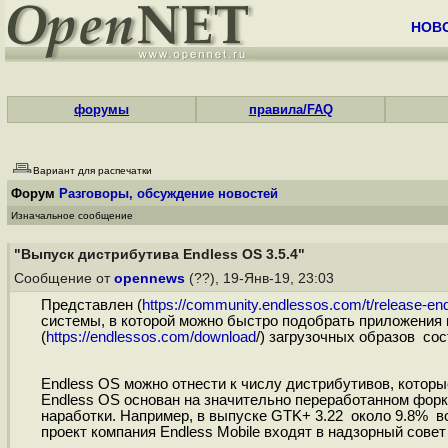
НОВ
форумы
правила/FAQ
Вариант для распечатки
Форум
Разговоры, обсуждение новостей
Изначальное сообщение
"Выпуск дистрибутива Endless OS 3.5.4"
Сообщение от
opennews
(??), 19-Янв-19, 23:03
Представлен (
https://community.endlessos.com/t/release-en
системы, в которой можно быстро подобрать приложения 
(
https://endlessos.com/download
/) загрузочных образов сост
Endless OS можно отнести к числу дистрибутивов, котор
Endless OS основан на значительно переработанном форк
наработки. Например, в выпуске GTK+ 3.22 около 9.8% в
проект компания Endless Mobile входят в надзорный совет 