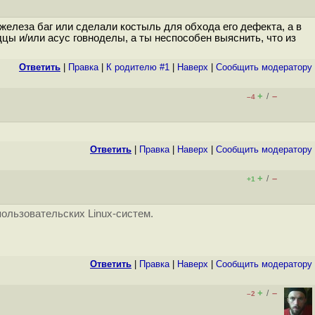
железа баг или сделали костыль для обхода его дефекта, а в
дцы и/или асус говноделы, а ты неспособен выяснить, что из
Ответить
|
Правка
|
К родителю #1
|
Наверх
|
Cообщить модератору
+
–
/
–4
Ответить
|
Правка
|
Наверх
|
Cообщить модератору
+
–
/
+1
ользовательских Linux-систем.
Ответить
|
Правка
|
Наверх
|
Cообщить модератору
+
–
/
–2