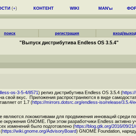
ОСТИ
(
+
)
КОНТЕНТ
WIKI
MAN'ы
ФО
поиск
регистрация
вход/выхо
"Выпуск дистрибутива Endless OS 3.5.4"
dless-os-3-5-4/8571
) релиз дистрибутива Endless OS 3.5.4 (
https:
на свой вкус. Приложения распространяются в виде самодостат
авляет от 1.7 (
https://mirrors.dotsrc.org/endless-iso/release/3.5.4/
ые являются локомотивами для продвижения инноваций среди п
е окружения GNOME. При этом разработчики Endless активно уч
сех изменений было подготовлено (
https://blog.gtk.org/2016/09/21
(
https://wiki.gnome.org/AdvisoryBoard
) GNOME Foundation, наряду 