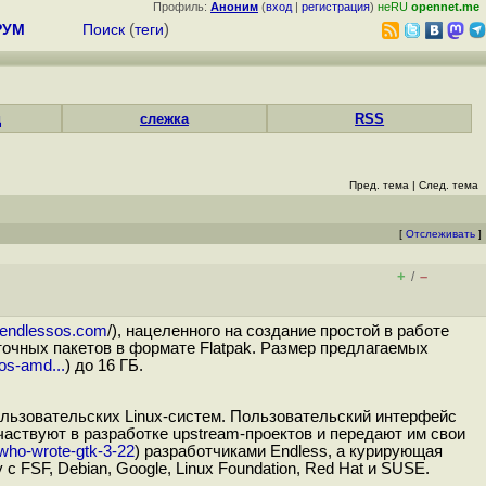
Профиль:
Аноним
(
вход
|
регистрация
)
неRU
opennet.me
РУМ
Поиск
(
теги
)
д
слежка
RSS
Пред. тема
|
След. тема
[
Отслеживать
]
+
–
/
//endlessos.com
/), нацеленного на создание простой в работе
очных пакетов в формате Flatpak. Размер предлагаемых
eos-amd...
) до 16 ГБ.
ользовательских Linux-систем. Пользовательский интерфейс
аствуют в разработке upstream-проектов и передают им свои
/who-wrote-gtk-3-22
) разработчиками Endless, а курирующая
с FSF, Debian, Google, Linux Foundation, Red Hat и SUSE.