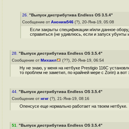
26.
"Выпуск дистрибутива Endless OS 3.5.4"
Сообщение от
Аноним546
(?), 20-Янв-19, 05:08
Если закрыты спецификации и/или данное оборудо
справиться (не удивлюсь, если и запуск убунты
28.
"Выпуск дистрибутива Endless OS 3.5.4"
Сообщение от
Михаил
(??), 20-Янв-19, 06:54
Ну не знаю, у меня на нетбуке Prestigio 116C установл
то проблем не заметил, по крайней мере с Zorin) а вот 
44.
"Выпуск дистрибутива Endless OS 3.5.4"
Сообщение от
нгнг
(?), 21-Янв-19, 08:16
Опенсусе еще нормально работает на твоем нетбуке.
51
.
"Выпуск дистрибутива Endless OS 3.5.4"