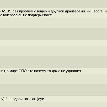
ASUS без проблем с видео и другими драйверами. ни Fedora, ни
ию touchpad он не поддерживает
ет, в мире СПО это почему-то даже не удивляет.
су) благодари тоже а(т)сус