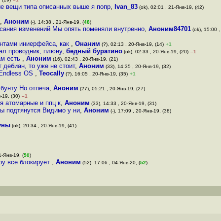
ые вещи типа описанных выше я попр
,
Ivan_83
(ok), 02:01 , 21-Янв-19, (42)
,
Аноним
(-), 14:38 , 21-Янв-19, (
48
)
исания изменений Мы опять поменяли внутренно
,
Аноним84701
(ok), 15:00 ,
ентами иниерфейса, как
,
Онаним
(?), 02:13 , 20-Янв-19, (14)
+1
кал проводник, плюну
,
бедный буратино
(ok), 02:33 , 20-Янв-19, (20)
–1
ам есть
,
Аноним
(16), 02:43 , 20-Янв-19, (21)
 дебиан, то уже не стоит
,
Аноним
(33), 14:35 , 20-Янв-19, (32)
 Endless OS
,
Teocally
(?), 16:05 , 20-Янв-19, (35)
+1
убунту Но отпеча
,
Аноним
(27), 05:21 , 20-Янв-19, (27)
-19, (30)
–1
я атомарные и ппц к
,
Аноним
(33), 14:33 , 20-Янв-19, (31)
ры подтянутся Видимо у ни
,
Аноним
(-), 17:09 , 20-Янв-19, (38)
уны
(ok), 20:34 , 20-Янв-19, (41)
1-Янв-19, (
50
)
гру все блокирует
,
Аноним
(52), 17:06 , 04-Янв-20, (
52
)