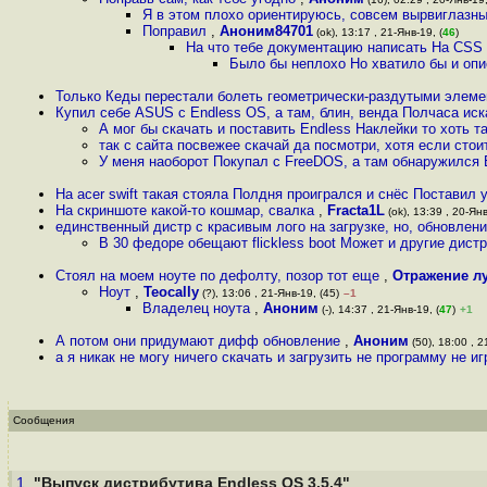
Я в этом плохо ориентируюсь, совсем вырвиглазн
Поправил
,
Аноним84701
(ok), 13:17 , 21-Янв-19, (
46
)
На что тебе документацию написать На CSS
Было бы неплохо Но хватило бы и оп
Только Кеды перестали болеть геометрически-раздутыми элем
Купил себе ASUS с Endless OS, а там, блин, венда Полчаса ис
А мог бы скачать и поставить Endless Наклейки то хоть т
так с сайта посвежее скачай да посмотри, хотя если стоит
У меня наоборот Покупал с FreeDOS, а там обнаружился
На acer swift такая стояла Полдня проигрался и снёс Поставил 
На скриншоте какой-то кошмар, свалка
,
Fracta1L
(ok), 13:39 , 20-Янв
единственный дистр с красивым лого на загрузке, но, обновлени
В 30 федоре обещают flickless boot Может и другие дист
Стоял на моем ноуте по дефолту, позор тот еще
,
Отражение л
Ноут
,
Teocally
(?), 13:06 , 21-Янв-19, (45)
–1
Владелец ноута
,
Аноним
(-), 14:37 , 21-Янв-19, (
47
)
+1
А потом они придумают дифф обновление
,
Аноним
(50), 18:00 , 2
a я никак не могу ничего скачать и загрузить не программу не и
Сообщения
1.
"Выпуск дистрибутива Endless OS 3.5.4"