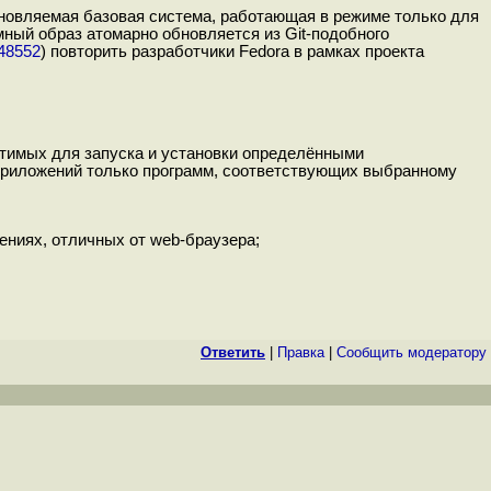
новляемая базовая система, работающая в режиме только для
мный образ атомарно обновляется из Git-подобного
=48552
) повторить разработчики Fedora в рамках проекта
стимых для запуска и установки определёнными
и приложений только программ, соответствующих выбранному
ениях, отличных от web-браузера;
Ответить
|
Правка
|
Cообщить модератору