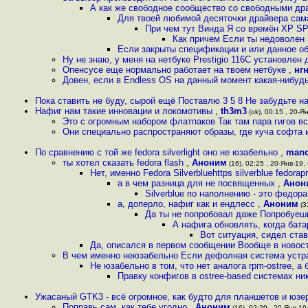
А как же свободное сообщество со свободными драй
Для твоей любимой десяточки драйвера сам
При чем тут Винда Я со времён XP SP
Как причем Если ты недоволен 
Если закрыты спецификации и или данное об
Ну не знаю, у меня на нетбуке Prestigio 116C установлен 
Опенсусе еще нормально работает на твоем нетбуке
,
нгн
Довен, если в Endless OS на данный момент какая-нибудь 
Пока ставить не буду, сырой ещё Поставлю 3 5 8 Не забудьте на
Нафиг нам такие инновации и локомотивы
,
th3m3
(ok), 00:15 , 20-Ян
Это с огромным набором флатпаков Так там пара гигов в
Они специально распространяют образы, где куча софта 
По сравнению с той же fedora silverlight оно не юзабельно
,
mand
ты хотел сказать fedora flash
,
Аноним
(16), 02:25 , 20-Янв-19, 
Нет, именно Fedora Silverbluehttps silverblue fedorap
а в чем разница для не посвященных
,
Анон
Silverblue по наполнению - это федор
а, доперло, нафиг как и ендлесс
,
Аноним
(33
Да ты не попробовал даже Попробуешь
А нафига обновлять, когда бат
Вот ситуация, сидел став
Да, описался в первом сообщении Вообще в новос
В чем именно неюзабельно Если дефолная система устра
Не юзабельно в том, что нет аналога rpm-ostree, а
Правку конфигов в ostree-based системах н
Ужасаный GTK3 - всё огромное, как будто для планшетов и юз
Поправь сам, как тебе угодно
,
Аноним
(16), 02:29 , 20-Янв-19,