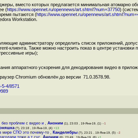
джеры, вместо которых предлагается минимальная атомарно об
e (
https://www.opennet.ru/opennews/art.shtml?num=37750
) (систе
время пытаются (
https://www.opennet.ru/opennews/art.shtml?num
dora Workstation.
воляющие администратору определить список приложений, допу
rrent-клиента. Также можно настроить показ в центре установк
грессивные игры);
ания аппаратного ускорения для декодирования видео в прилож
раузер Chromium обновлён до версии 71.0.3578.98.
3-5-4/8571
9989
 без проблем с видео и
,
Аноним
(1), 23:03 , 19-Янв-19, (1)
–1
оняшка
(?), 23:18 , 19-Янв-19, (4)
+13
 в мире СПО это почему-то
,
Канделябры
(?), 23:21 , 19-Янв-19, (5)
–2
лагодари тоже а т сус
,
Аноним
(6), 23:49 , 19-Янв-19, (6)
+1