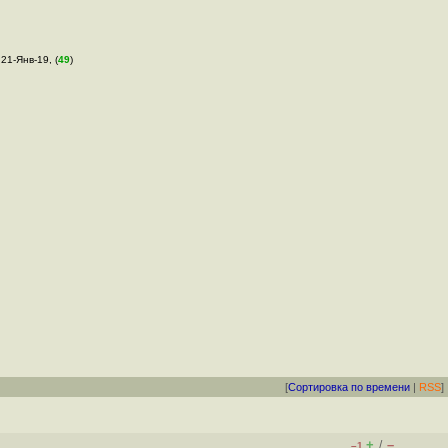
 21-Янв-19, (
49
)
[
Сортировка по времени
|
RSS
]
+
–
/
–1