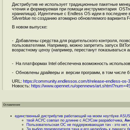
Дистрибутив не использует традиционные пакетные мене
чтения и формируемая при помощи инструментария OSTre
хранилища). Идентичные с Endless OS идеи в последнее 
Silverblue по созданию атомарно обновляемого варианта Fe
В новом выпуске:
- Добавлены средства для родительского контроля, поз
пользователями. Например, можно запретить запуск BitTo
возрастному цензу (например, перестанут показываться а
- На платформах Intel обеспечена возможность использов
- Обновлены драйверы и версии программ, в том числе б
URL:
https://community.endlessos.com/t/release-endless-os-
Новость:
https://www.opennet.ru/opennews/art.shtml?num=4
Оглавление
единственный дистрибутив работающий на моем ноутбуке ASUS
твой АСУС совпал по длинне с АСУСом разработчика
,
Ан
Пользовательская ОС не поддерживающая тач - это нет,
За выбор производителя тача и его нелюбовь к линуксу б