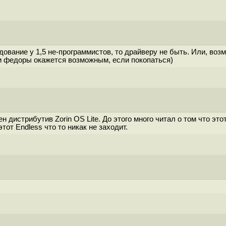
вание у 1,5 не-программистов, то драйверу не быть. Или, возмо
 и федоры окажется возможным, если покопаться)
ен дистрибутив Zorin OS Lite. До этого много читал о том что эт
этот Endless что то никак не заходит.