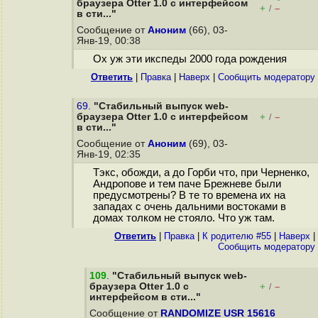
браузера Otter 1.0 с интерфейсом
+
–
/
в сти..."
Сообщение от
Аноним
(66), 03-
Янв-19, 00:38
Ох уж эти икспеды 2000 года рождения
Ответить
|
Правка
|
Наверх
|
Cообщить модератору
69.
"Стабильный выпуск web-
браузера Otter 1.0 с интерфейсом
+
–
/
в сти..."
Сообщение от
Аноним
(69), 03-
Янв-19, 02:35
Тэкс, обожди, а до Горби что, при Черненко,
Андропове и тем паче Брежневе были
предусмотрены? В те то времена их на
западах с очень дальними востоками в
домах толком не стояло. Что уж там.
Ответить
|
Правка
|
К родителю #55
|
Наверх
|
Cообщить модератору
109
.
"Стабильный выпуск web-
браузера Otter 1.0 с
+
–
/
интерфейсом в сти..."
Сообщение от
RANDOMIZE USR 15616