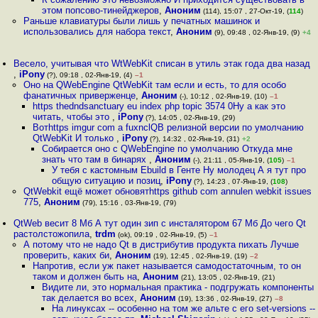
этом попсово-тинейджеров
,
Аноним
(114), 15:07 , 27-Окт-19, (
114
)
Раньше клавиатуры были лишь у печатных машинок и
использовались для набора текст
,
Аноним
(9), 09:48 , 02-Янв-19, (9)
+4
Весело, учитывая что WtWebKit списан в утиль этак года два назад
,
iPony
(?), 09:18 , 02-Янв-19, (4)
–1
Оно на QWebEngine QtWebKit там если и есть, то для особо
фанатичных приверженце
,
Аноним
(-), 10:12 , 02-Янв-19, (10)
–1
https thedndsanctuary eu index php topic 3574 0Ну а как это
читать, чтобы это
,
iPony
(?), 14:05 , 02-Янв-19, (29)
Вотhttps imgur com a fuxnclQВ релизной версии по умолчанию
QtWebKit И только
,
iPony
(?), 14:32 , 02-Янв-19, (31)
+2
Собирается оно с QWebEngine по умолчанию Откуда мне
знать что там в бинарях
,
Аноним
(-), 21:11 , 05-Янв-19, (
105
)
–1
У тебя с кастомным Ebuild в Генте Ну молодец А я тут про
общую ситуацию и позиц
,
iPony
(?), 14:23 , 07-Янв-19, (
108
)
QtWebkit ещё может обновятhttps github com annulen webkit issues
775
,
Аноним
(79), 15:16 , 03-Янв-19, (79)
QtWeb весит 8 Мб А тут один зип с инсталятором 67 Мб До чего Qt
растолстожопила
,
trdm
(ok), 09:19 , 02-Янв-19, (5)
–1
А потому что не надо Qt в дистрибутив продукта пихать Лучше
проверить, каких би
,
Аноним
(19), 12:45 , 02-Янв-19, (19)
–2
Напротив, если уж пакет называется самодостаточным, то он
таком и должен быть на
,
Аноним
(21), 13:05 , 02-Янв-19, (21)
Видите ли, это нормальная практика - подгружать компоненты
так делается во всех
,
Аноним
(19), 13:36 , 02-Янв-19, (27)
–8
На линуксах -- особенно на том же альте с его set-versions --