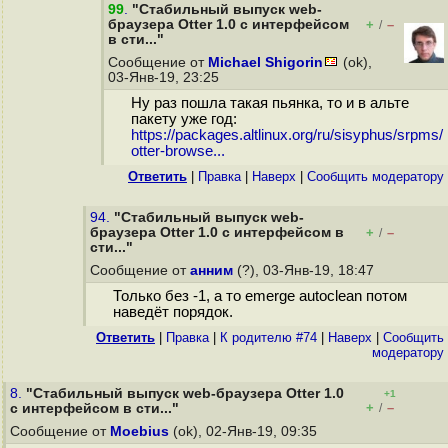
99
.
"Стабильный выпуск web-
браузера Otter 1.0 с интерфейсом
+
–
/
в сти..."
Сообщение от
Michael Shigorin
(ok),
03-Янв-19, 23:25
Ну раз пошла такая пьянка, то и в альте
пакету уже год:
https://packages.altlinux.org/ru/sisyphus/srpms/
otter-browse...
Ответить
|
Правка
|
Наверх
|
Cообщить модератору
94.
"Стабильный выпуск web-
браузера Otter 1.0 с интерфейсом в
+
–
/
сти..."
Сообщение от
анним
(?), 03-Янв-19, 18:47
Только без -1, а то emerge autoclean потом
наведёт порядок.
Ответить
|
Правка
|
К родителю #74
|
Наверх
|
Cообщить
модератору
8.
"Стабильный выпуск web-браузера Otter 1.0
+1
+
–
с интерфейсом в сти..."
/
Сообщение от
Moebius
(ok), 02-Янв-19, 09:35