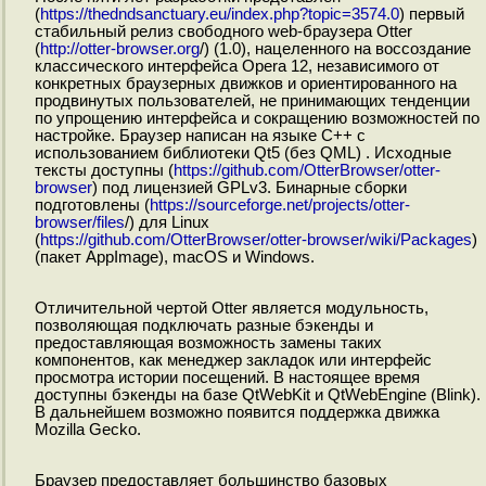
(
https://thedndsanctuary.eu/index.php?topic=3574.0
) первый
стабильный релиз свободного web-браузера Otter
(
http://otter-browser.org
/) (1.0), нацеленного на воссоздание
классического интерфейса Opera 12, независимого от
конкретных браузерных движков и ориентированного на
продвинутых пользователей, не принимающих тенденции
по упрощению интерфейса и сокращению возможностей по
настройке. Браузер написан на языке C++ с
использованием библиотеки Qt5 (без QML) . Исходные
тексты доступны (
https://github.com/OtterBrowser/otter-
browser
) под лицензией GPLv3. Бинарные сборки
подготовлены (
https://sourceforge.net/projects/otter-
browser/files
/) для Linux
(
https://github.com/OtterBrowser/otter-browser/wiki/Packages
)
(пакет AppImage), macOS и Windows.
Отличительной чертой Otter является модульность,
позволяющая подключать разные бэкенды и
предоставляющая возможность замены таких
компонентов, как менеджер закладок или интерфейс
просмотра истории посещений. В настоящее время
доступны бэкенды на базе QtWebKit и QtWebEngine (Blink).
В дальнейшем возможно появится поддержка движка
Mozilla Gecko.
Браузер предоставляет большинство базовых