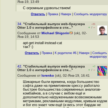
Янв-19, 13:49
С огромным удовольствием!
Ответить
|
Правка
|
Наверх
|
Cообщить модератору
34.
"Стабильный выпуск web-браузера
–21
+
–
Otter 1.0 с интерфейсом в сти..."
/
Сообщение от
Michael Shigorin
(ok), 02-
Янв-19, 14:53
apt-get install instead-cat
так? :)
Ответить
|
Правка
|
К родителю #6
|
Наверх
|
Cообщить
модератору
42.
"Стабильный выпуск web-браузера
+7
+
–
Otter 1.0 с интерфейсом в сти..."
/
Сообщение от
lorenko
(ok), 02-Янв-19, 16:41
Шикарные были времена, когда большинство
софта даже на примитивном speccy работало
быстрее большинства современных аналогов-
комбайнов, а в случае с вебом ещё и
дополнительно нагруженными всевозможными
метриками, рекламными модулями, кривым кодом
и бог его знает чем ещё (и весь этот бардак не