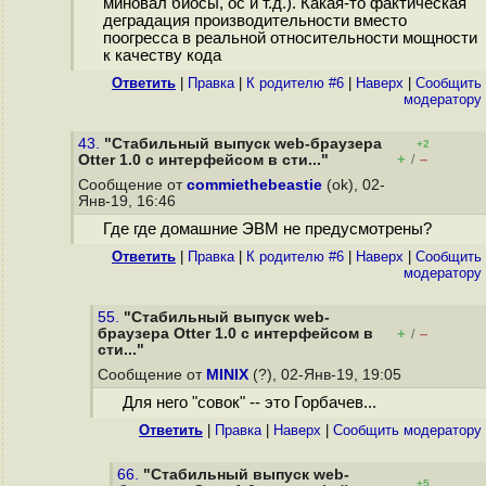
миновал биосы, ос и т.д.). Какая-то фактическая
деградация производительности вместо
поогресса в реальной относительности мощности
к качеству кода
Ответить
|
Правка
|
К родителю #6
|
Наверх
|
Cообщить
модератору
43.
"Стабильный выпуск web-браузера
+2
+
–
Otter 1.0 с интерфейсом в сти..."
/
Сообщение от
commiethebeastie
(ok), 02-
Янв-19, 16:46
Где где домашние ЭВМ не предусмотрены?
Ответить
|
Правка
|
К родителю #6
|
Наверх
|
Cообщить
модератору
55.
"Стабильный выпуск web-
браузера Otter 1.0 с интерфейсом в
+
–
/
сти..."
Сообщение от
MINIX
(?), 02-Янв-19, 19:05
Для него "совок" -- это Горбачев...
Ответить
|
Правка
|
Наверх
|
Cообщить модератору
66.
"Стабильный выпуск web-
+5