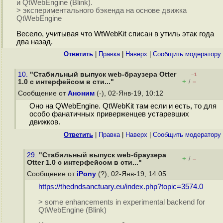
и QtWebEngine (Blink).
> экспериментального бэкенда на основе движка
QtWebEngine
Весело, учитывая что WtWebKit списан в утиль этак года
два назад.
Ответить
|
Правка
|
Наверх
|
Cообщить модератору
10.
"Стабильный выпуск web-браузера Otter
–1
+
–
1.0 с интерфейсом в сти..."
/
Сообщение от
Аноним
(-), 02-Янв-19, 10:12
Оно на QWebEngine. QtWebKit там если и есть, то для
особо фанатичных приверженцев устаревших
движков.
Ответить
|
Правка
|
Наверх
|
Cообщить модератору
29.
"Стабильный выпуск web-браузера
+
–
/
Otter 1.0 с интерфейсом в сти..."
Сообщение от
iPony
(?), 02-Янв-19, 14:05
https://thedndsanctuary.eu/index.php?topic=3574.0
> some enhancements in experimental backend for
QtWebEngine (Blink)