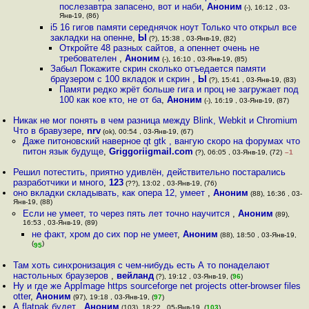
послезавтра запасено, вот и наби
,
Аноним
(-), 16:12 , 03-
Янв-19, (86)
i5 16 гигов памяти середнячок ноут Только что открыл все
закладки на опенне
,
Ы
(?), 15:38 , 03-Янв-19, (82)
Откройте 48 разных сайтов, а опеннет очень не
требователен
,
Аноним
(-), 16:10 , 03-Янв-19, (85)
Забыл Покажите скрин сколько отъедается памяти
браузером с 100 вкладок и скрин
,
Ы
(?), 15:41 , 03-Янв-19, (83)
Памяти редко жрёт больше гига и проц не загружает под
100 как кое кто, не от ба
,
Аноним
(-), 16:19 , 03-Янв-19, (87)
Никак не мог понять в чем разница между Blink, Webkit и Chromium
Что в бравузере
,
nrv
(ok), 00:54 , 03-Янв-19, (67)
Даже питоновский наверное qt gtk , вангую скоро на форумах что
питон язык будуще
,
Griggoriigmail.com
(?), 06:05 , 03-Янв-19, (72)
–1
Решил потестить, приятно удивлён, действительно постарались
разработчики и много
,
123
(??), 13:02 , 03-Янв-19, (76)
оно вкладки складывать, как опера 12, умеет
,
Аноним
(88), 16:36 , 03-
Янв-19, (88)
Если не умеет, то через пять лет точно научится
,
Аноним
(89),
16:53 , 03-Янв-19, (89)
не факт, хром до сих пор не умеет
,
Аноним
(88), 18:50 , 03-Янв-19,
(
)
95
Там хоть синхронизация с чем-нибудь есть А то понаделают
настольных браузеров
,
вейланд
(?), 19:12 , 03-Янв-19, (
96
)
Ну и где же AppImage https sourceforge net projects otter-browser files
otter
,
Аноним
(97), 19:18 , 03-Янв-19, (
97
)
А flatpak будет
,
Аноним
(103), 18:22 , 05-Янв-19, (
103
)