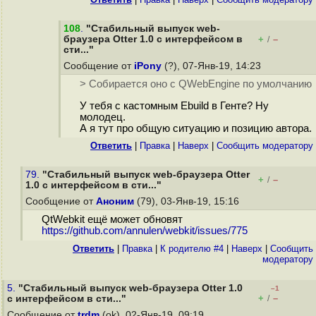
108
.
"Стабильный выпуск web-
браузера Otter 1.0 с интерфейсом в
+
–
/
сти..."
Сообщение от
iPony
(?), 07-Янв-19, 14:23
> Собирается оно с QWebEngine по умолчанию
У тебя с кастомным Ebuild в Генте? Ну
молодец.
А я тут про общую ситуацию и позицию автора.
Ответить
|
Правка
|
Наверх
|
Cообщить модератору
79.
"Стабильный выпуск web-браузера Otter
+
–
/
1.0 с интерфейсом в сти..."
Сообщение от
Аноним
(79), 03-Янв-19, 15:16
QtWebkit ещё может обновят
https://github.com/annulen/webkit/issues/775
Ответить
|
Правка
|
К родителю #4
|
Наверх
|
Cообщить
модератору
5.
"Стабильный выпуск web-браузера Otter 1.0
–1
+
–
с интерфейсом в сти..."
/
Сообщение от
trdm
(ok), 02-Янв-19, 09:19