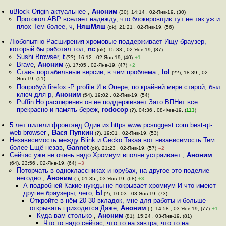
uBlock Origin актуальнее
,
Аноним
(30), 14:14 , 02-Янв-19, (30)
Протокол АВР вселяет надежду, что блокировщик тут не так уж и
плох Тем более, ч
,
НяшМяш
(ok), 21:21 , 02-Янв-19, (56)
Любопытно Расширения хромовые поддерживает Ищу браузер,
который бы работал тол
,
nc
(ok), 15:33 , 02-Янв-19, (37)
Sushi Browser
,
t
(??), 16:12 , 02-Янв-19, (40)
+1
Brave
,
Аноним
(-), 17:05 , 02-Янв-19, (47)
+2
Ставь портабельные версии, в чём проблема
,
lol
(??), 18:39 , 02-
Янв-19, (51)
Попробуй firefox -P profile И в Опере, по крайней мере старой, был
ключ для p
,
Аноним
(54), 19:02 , 02-Янв-19, (54)
Puffin Но расширения он не поддерживает Зато ВПНит все
прекрасно и память береж
,
rodocop
(?), 04:36 , 08-Фев-19, (
113
)
5 лет пилили фронтэнд Один из https www pcsuggest com best-qt-
web-browser
,
Вася Пупкин
(?), 19:01 , 02-Янв-19, (53)
Независимость между Blink и Gecko Такая вот независимость Тем
более Ещё незав
,
Gannet
(ok), 21:23 , 02-Янв-19, (57)
–2
Сейчас уже не очень надо Хромиум вполне устраивает
,
Аноним
(64), 23:56 , 02-Янв-19, (64)
–3
Поторчать в одноклассниках и юрубах, на другое это поделие
негодно
,
Аноним
(-), 01:35 , 03-Янв-19, (68)
+3
А подробней Какие нужды не покрывает хромиум И что имеют
другие браузеры, чего
,
Ы
(?), 10:03 , 03-Янв-19, (73)
Откройте в нём 20-30 вкладок, мне для работы и больше
открывать приходится Даже
,
Аноним
(-), 14:58 , 03-Янв-19, (77)
+1
Куда вам столько
,
Аноним
(81), 15:24 , 03-Янв-19, (81)
Что то надо сейчас, что то на завтра, что то на