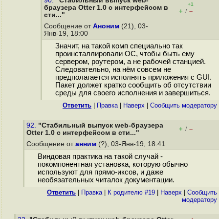
90.
"Стабильный выпуск web-
+1
браузера Otter 1.0 с интерфейсом в
+
–
/
сти..."
Сообщение от
Аноним
(21), 03-
Янв-19, 18:00
Значит, на такой комп специально так
проинсталлировали ОС, чтобы быть ему
сервером, роутером, а не рабочей станцией.
Следовательно, на нём совсем не
предполагается исполнять приложения с GUI.
Пакет должет кратко сообщить об отсутствии
среды для своего исполнения и завершиться.
Ответить
|
Правка
|
Наверх
|
Cообщить модератору
92.
"Стабильный выпуск web-браузера
+
–
/
Otter 1.0 с интерфейсом в сти..."
Сообщение от
анним
(?), 03-Янв-19, 18:41
Виндовая практика на такой случай -
покомпонентная установка, которую обычно
используют для прямо-иксов, и даже
необязательных читалок документации.
Ответить
|
Правка
|
К родителю #19
|
Наверх
|
Cообщить
модератору