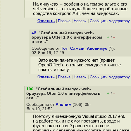
На линуксах -- особенно на том же альте с его
set-versions -- есть куда более проработанные
средства контроля ABI, чем на виндовсах.
Ответить
|
Правка
|
Наверх
|
Cообщить модератору
48.
"Стабильный выпуск web-
браузера Otter 1.0 с интерфейсом
+
–
/
в сти..."
Сообщение от
Тот_Самый_Анонимус
(?),
02-Янв-19, 17:29
Зато если пакета нужного нет (привет
OpenOffice!) то только самодостаточные
пакеты и спасут.
Ответить
|
Правка
|
Наверх
|
Cообщить модератору
106
.
"Стабильный выпуск web-
браузера Otter 1.0 с интерфейсом в
+
–
/
сти..."
Сообщение от
Аноним
(106), 05-
Янв-19, 21:52
Поэтому лицензионную Visual studio 2017 ent.
на работе так и не смог поставить, вроде и
фулл пак но он всё равно что-то хочет
получить с серверов микрософта, причём даже