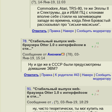
(?), 14-Янв-19, 11:03
Commodore, Atari, TRS-80, те же Эпплы II
и Спектрумы, да и ИБМ ПЦ с клонами
вполне себе стояли на загнивающем
западе во времена, когда Лёня Бровастый
рассказывал про "сиськи-масиськи".
Ответить
|
Правка
|
Наверх
|
Cообщить модератору
78.
"Стабильный выпуск web-
+1
браузера Otter 1.0 с интерфейсом в
+
–
/
сти..."
Сообщение от
Аноним
(78), 03-
Янв-19, 15:14
Ну и где же в СССР были предусмотрены
домашние ЭВМ?
Ответить
|
Правка
|
К родителю #43
|
Наверх
|
Cообщить
модератору
91.
"Стабильный выпуск web-
–3
браузера Otter 1.0 с интерфейсом
+
–
/
в сти..."
Сообщение от
.
(?), 03-Янв-19, 18:29
ну, чисто теоретически, ты мог купить на