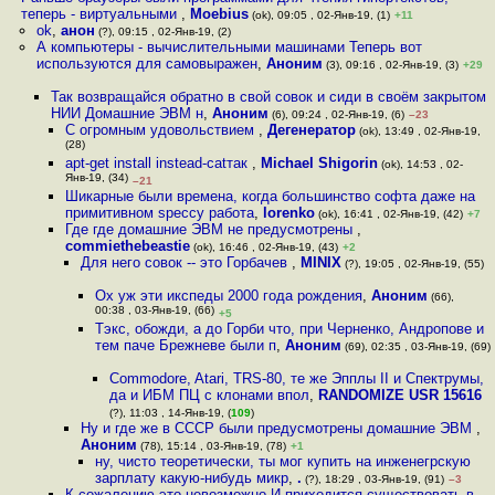
теперь - виртуальными
,
Moebius
(ok), 09:05 , 02-Янв-19, (1)
+11
ok
,
анон
(?), 09:15 , 02-Янв-19, (2)
А компьютеры - вычислительными машинами Теперь вот
используются для самовыражен
,
Аноним
(3), 09:16 , 02-Янв-19, (3)
+29
Так возвращайся обратно в свой совок и сиди в своём закрытом
НИИ Домашние ЭВМ н
,
Аноним
(6), 09:24 , 02-Янв-19, (6)
–23
С огромным удовольствием
,
Дегенератор
(ok), 13:49 , 02-Янв-19,
(28)
apt-get install instead-catтак
,
Michael Shigorin
(ok), 14:53 , 02-
Янв-19, (34)
–21
Шикарные были времена, когда большинство софта даже на
примитивном speccy работа
,
lorenko
(ok), 16:41 , 02-Янв-19, (42)
+7
Где где домашние ЭВМ не предусмотрены
,
commiethebeastie
(ok), 16:46 , 02-Янв-19, (43)
+2
Для него совок -- это Горбачев
,
MINIX
(?), 19:05 , 02-Янв-19, (55)
Ох уж эти икспеды 2000 года рождения
,
Аноним
(66),
00:38 , 03-Янв-19, (66)
+5
Тэкс, обожди, а до Горби что, при Черненко, Андропове и
тем паче Брежневе были п
,
Аноним
(69), 02:35 , 03-Янв-19, (69)
Commodore, Atari, TRS-80, те же Эпплы II и Спектрумы,
да и ИБМ ПЦ с клонами впол
,
RANDOMIZE USR 15616
(?), 11:03 , 14-Янв-19, (
109
)
Ну и где же в СССР были предусмотрены домашние ЭВМ
,
Аноним
(78), 15:14 , 03-Янв-19, (78)
+1
ну, чисто теоретически, ты мог купить на инженегрскую
зарплату какую-нибудь микр
,
.
(?), 18:29 , 03-Янв-19, (91)
–3
К сожалению это невозможно И приходится существовать в