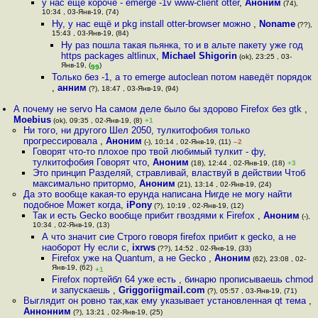
у нас еще короче - emerge -1v www-client otter
,
Аноним
(74),
10:34 , 03-Янв-19, (74)
Ну, у нас ещё и pkg install otter-browser можно
,
Noname
(??),
15:43 , 03-Янв-19, (84)
Ну раз пошла такая пьянка, то и в альте пакету уже год
https packages altlinux
,
Michael Shigorin
(ok), 23:25 , 03-
Янв-19, (
)
99
Только без -1, а то emerge autoclean потом наведёт порядок
,
анним
(?), 18:47 , 03-Янв-19, (94)
А почему не servo На самом деле было бы здорово Firefox без gtk
,
Moebius
(ok), 09:35 , 02-Янв-19, (8)
+1
Ни того, ни другого Шел 2050, тулкитофобия только
прогрессировала
,
Аноним
(-), 10:14 , 02-Янв-19, (11)
–2
Говорят что-то плохое про твой любимый тулкит - фу,
тулкитофобия Говорят что
,
Аноним
(18), 12:44 , 02-Янв-19, (18)
+3
Это принцип Разделяй, стравливай, властвуй в действии Чтоб
максимально притормо
,
Аноним
(21), 13:14 , 02-Янв-19, (24)
Да это вообще какая-то ерунда написана Нигде не могу найти
подобное Может когда
,
iPony
(?), 10:19 , 02-Янв-19, (12)
Так и есть Gecko вообще прибит гвоздями к Firefox
,
Аноним
(-),
10:34 , 02-Янв-19, (13)
А что значит сие Строго говоря firefox прибит к gecko, а не
наоборот Ну если с
,
ixrws
(??), 14:52 , 02-Янв-19, (33)
Firefox уже на Quantum, а не Gecko
,
Аноним
(62), 23:08 , 02-
Янв-19, (62)
+1
Firefox портейбл 64 уже есть , бинарю прописываешь chmod
и запускаешь
,
Griggoriigmail.com
(?), 05:57 , 03-Янв-19, (71)
Выглядит он ровно так,как ему указывает установленная qt тема
,
Аннонним
(?), 13:21 , 02-Янв-19, (25)