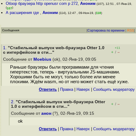
Обзор браузера http openusr com p 272
,
Аноним
(107), 12:51 , 07-Янв-19,
(
)
107
А расширения где
,
Аноним
(114), 12:47 , 09-Ноя-19, (
118
)
Сообщения
[
Сортировка по времени
|
RSS
]
1.
"Стабильный выпуск web-браузера Otter 1.0
+11
+
–
с интерфейсом в сти..."
/
Сообщение от
Moebius
(ok), 02-Янв-19, 09:05
Раньше браузеры были программами для чтения
гипертекстов, теперь - виртуальными JS-машинами.
Хорошими быть не могут, только более или менее
плохими. Ждём wasm, но от него может стать ещё хуже.
Ответить
|
Правка
|
Наверх
|
Cообщить модератору
2.
"Стабильный выпуск web-браузера Otter
+
–
/
1.0 с интерфейсом в сти..."
Сообщение от
анон
(?), 02-Янв-19, 09:15
ok
Ответить
|
Правка
|
Наверх
|
Cообщить модератору