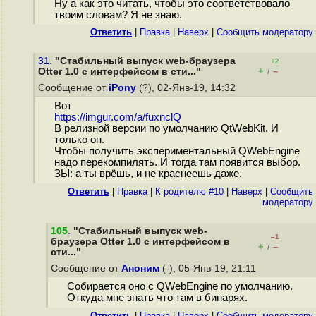
Ну а как это читать, чтобы это соответствовало
твоим словам? Я не знаю.
Ответить
|
Правка
|
Наверх
|
Cообщить модератору
31.
"Стабильный выпуск web-браузера
+2
+
–
Otter 1.0 с интерфейсом в сти..."
/
Сообщение от
iPony
(?), 02-Янв-19, 14:32
Вот
https://imgur.com/a/fuxnclQ
В релизной версии по умолчанию QtWebKit. И
только он.
Чтобы получить экспериментальный QWebEngine
надо перекомпилять. И тогда там появится выбор.
ЗЫ: а ты врёшь, и не краснеешь даже.
Ответить
|
Правка
|
К родителю #10
|
Наверх
|
Cообщить
модератору
105
.
"Стабильный выпуск web-
–1
браузера Otter 1.0 с интерфейсом в
+
–
/
сти..."
Сообщение от
Аноним
(-), 05-Янв-19, 21:11
Собирается оно с QWebEngine по умолчанию.
Откуда мне знать что там в бинарях.
Ответить
|
Правка
|
Наверх
|
Cообщить модератору