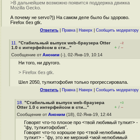
>В дальнейшем возможно появится поддержка движка
Mozilla Gecko.
А почему не servo?)) На самом деле было бы здорово.
Firefox без gtk.
Ответить
|
Правка
|
Наверх
|
Cообщить модератору
11.
"Стабильный выпуск web-браузера Otter
–2
+
–
1.0 с интерфейсом в сти..."
/
Сообщение от
Аноним
(-), 02-Янв-19, 10:14
Ни того, ни другого.
> Firefox без gtk.
Шел 2050, тулкитофобия только прогрессировала.
Ответить
|
Правка
|
Наверх
|
Cообщить модератору
18.
"Стабильный выпуск web-браузера
+3
+
–
Otter 1.0 с интерфейсом в сти..."
/
Сообщение от
Аноним
(18), 02-Янв-19, 12:44
Говорят что-то плохое про <твой любимый тулкит> -
"фу, тулкитофобия".
Говорят что-то хорошое про <твой нелюбимый
тулкит> - "фу, это же мерзкий <мой нелюбимый