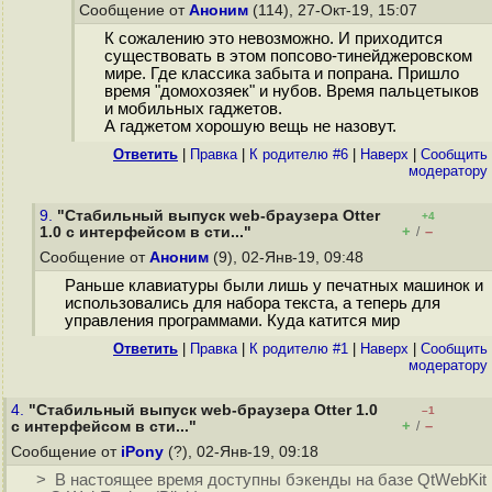
Сообщение от
Аноним
(114), 27-Окт-19, 15:07
К сожалению это невозможно. И приходится
существовать в этом попсово-тинейджеровском
мире. Где классика забыта и попрана. Пришло
время "домохозяек" и нубов. Время пальцетыков
и мобильных гаджетов.
А гаджетом хорошую вещь не назовут.
Ответить
|
Правка
|
К родителю #6
|
Наверх
|
Cообщить
модератору
9.
"Стабильный выпуск web-браузера Otter
+4
+
–
1.0 с интерфейсом в сти..."
/
Сообщение от
Аноним
(9), 02-Янв-19, 09:48
Раньше клавиатуры были лишь у печатных машинок и
использовались для набора текста, а теперь для
управления программами. Куда катится мир
Ответить
|
Правка
|
К родителю #1
|
Наверх
|
Cообщить
модератору
4.
"Стабильный выпуск web-браузера Otter 1.0
–1
+
–
с интерфейсом в сти..."
/
Сообщение от
iPony
(?), 02-Янв-19, 09:18
> В настоящее время доступны бэкенды на базе QtWebKit