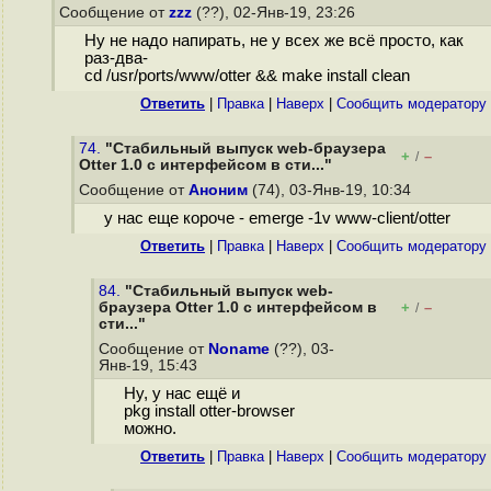
Сообщение от
zzz
(??), 02-Янв-19, 23:26
Ну не надо напирать, не у всех же всё просто, как
раз-два-
cd /usr/ports/www/otter && make install clean
Ответить
|
Правка
|
Наверх
|
Cообщить модератору
74.
"Стабильный выпуск web-браузера
+
–
/
Otter 1.0 с интерфейсом в сти..."
Сообщение от
Аноним
(74), 03-Янв-19, 10:34
у нас еще короче - emerge -1v www-client/otter
Ответить
|
Правка
|
Наверх
|
Cообщить модератору
84.
"Стабильный выпуск web-
браузера Otter 1.0 с интерфейсом в
+
–
/
сти..."
Сообщение от
Noname
(??), 03-
Янв-19, 15:43
Ну, у нас ещё и
pkg install otter-browser
можно.
Ответить
|
Правка
|
Наверх
|
Cообщить модератору