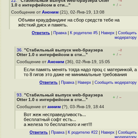
22.
"Стабильный выпуск web-браузера Otter
–4
+
–
1.0 с интерфейсом в сти..."
/
Сообщение от
Аноним
(21), 02-Янв-19, 13:08
Объяви краудфандинг на сбор средств тебе на
жёсткий диск и память.
Ответить
|
Правка
|
К родителю #5
|
Наверх
|
Cообщить
модератору
36.
"Стабильный выпуск web-браузера
–2
+
–
Otter 1.0 с интерфейсом в сти..."
/
Сообщение от
Аноним
(36), 02-Янв-19, 15:05
Если память менять тогда надо проц с материнкой, а
то 8 гигов это даже не минимальные требования
Ответить
|
Правка
|
Наверх
|
Cообщить модератору
93.
"Стабильный выпуск web-браузера
+
–
/
Otter 1.0 с интерфейсом в сти..."
Сообщение от
анним
(?), 03-Янв-19, 18:44
Вот жеж несправедливость...
бесплатный софт есть...
а железа то бесплатного и нет!!!
Ответить
|
Правка
|
К родителю #22
|
Наверх
|
Cообщить
модератору