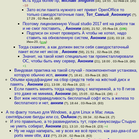
есть куда более пр
,
Michael Shigorin
(ok), 14:55 , 02-Янв-19, (35)
–10
Зато если пакета нужного нет привет OpenOffice то
только самодостаточные паке
,
Тот_Самый_Анонимус
(?),
17:29 , 02-Янв-19, (48)
Поэтому лицензионную Visual studio 2017 ent на работе так
и не смог поставить,
,
Аноним
(106), 21:52 , 05-Янв-19, (
106
)
Подписи он хочет проверить А чтобы не хотел, надо
ставить на обновленную систем
,
Аноним
(119), 03:18 , 02-
Июн-20, (
)
119
Тогда скажите, а как должен вести себя самодостаточный
пакет если нет иксов
,
Аноним
(58), 21:51 , 02-Янв-19, (58)
Значит, на такой комп специально так проинсталлировали
ОС, чтобы быть ему сервер
,
Аноним
(21), 18:00 , 03-Янв-19, (90)
+1
Виндовая практика на такой случай - покомпонентная установка,
которую обычно исп
,
анним
(?), 18:41 , 03-Янв-19, (92)
Объяви краудфандинг на сбор средств тебе на жёсткий диск и
память
,
Аноним
(21), 13:08 , 02-Янв-19, (22)
–4
Если память менять тогда надо проц с материнкой, а то 8 гигов
это даже не минима
,
Аноним
(36), 15:05 , 02-Янв-19, (36)
–2
Вот жеж несправедливость бесплатный софт есть а железа то
бесплатного и нет
,
анним
(?), 18:44 , 03-Янв-19, (93)
А по факту только для Windows, а для Linux и Mac лишь
сентябрьские билды или со
,
ОнАнон
(?), 09:34 , 02-Янв-19, (7)
И это правильно, а то развиндились тут, горе-линуксоиды Стыдно
не уметь собират
,
Аноним
(21), 13:10 , 02-Янв-19, (23)
+4
Ну не надо напирать, не у всех же всё просто, как раз-два-cd usr
ports www otte
,
zzz
(??), 23:26 , 02-Янв-19, (63)