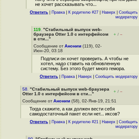
не хочет рассказывать что...
Ответить
|
Правка
|
К родителю #27
|
Наверх
|
Cообщить
модератору
119
.
"Стабильный выпуск web-
браузера Otter 1.0 с интерфейсом
+
–
/
в сти..."
Сообщение от
Аноним
(119), 02-
Июн-20, 03:18
Подписи он хочет проверить. А чтобы не
хотел, надо ставить на обновленную
систему. Без этого будет много гeмора.
Ответить
|
Правка
|
Наверх
|
Cообщить модератору
58.
"Стабильный выпуск web-браузера
+
–
/
Otter 1.0 с интерфейсом в сти..."
Сообщение от
Аноним
(58), 02-Янв-19, 21:51
Тогда скажите, а как должен вести себя
самодостаточный пакет если нет... иксов?
Ответить
|
Правка
|
К родителю #21
|
Наверх
|
Cообщить
модератору