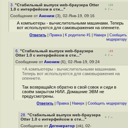
3.
"Стабильный выпуск web-браузера Otter
+29
+
–
1.0 с интерфейсом в сти..."
/
Сообщение от
Аноним
(3), 02-Янв-19, 09:16
А компьютеры - вычислительными машинами. Теперь
вот используются для самовыражения на опеннете.
Ответить
|
Правка
|
К родителю #1
|
Наверх
|
Cообщить
модератору
6.
"Стабильный выпуск web-браузера
–23
+
–
Otter 1.0 с интерфейсом в сти..."
/
Сообщение от
Аноним
(6), 02-Янв-19, 09:24
>А компьютеры - вычислительными машинами.
Теперь вот используются для самовыражения на
опеннете.
Так возвращайся обратно в свой совок и сиди в
своём закрытом НИИ. Домашние ЭВМ не
предусмотрены.
Ответить
|
Правка
|
Наверх
|
Cообщить модератору
28.
"Стабильный выпуск web-браузера
+
–
/
Otter 1.0 с интерфейсом в сти..."
Сообщение от
Дегенератор
(ok), 02-