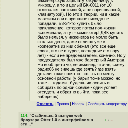
инженегрскую зарплату какую-нибудь
микрошу, а то и целый БК-0011 (от 10
отличался настоящей, а не нарисованной,
клавиатурой). Но это в теории, ни в какие
магазины они в принципе никогда не
попадали, Б3-34-то купить было
приключение, которое потом пол-жизни
вспоминали, а тут - компьютер! ДВК купить
было нельзя, у инженегра не могло быть
столько денег, даже если он уже в
кооператив из нии сбежал (это все еще
совок, кто не в курсе, последние его пару
лет) - если не председателем, конечно. Но у
председателя был уже бартерный Амстрад.
Но вообще-то чо, не инженер, что-ле, схему
радио86 не знаешь где взять? где взять
детали, тоже понятно - сп...ть по месту
основной работы (у барыг тоже можно, но
тоже - _годами_ будешь их ловить и
собирать по одной схемке - один успеет
отсидеть и обратно выйти, пока все
наберешь)
Ответить
|
Правка
|
Наверх
|
Cообщить модератору
114
.
"Стабильный выпуск web-
браузера Otter 1.0 с интерфейсом в
+
–
/
сти..."