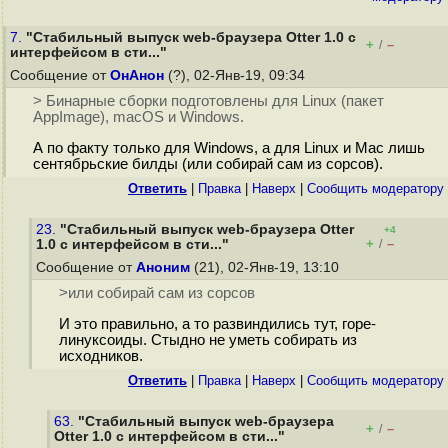
7.
"Стабильный выпуск web-браузера Otter 1.0 с
+
–
/
интерфейсом в сти..."
Сообщение от
ОнАнон
(?), 02-Янв-19, 09:34
> Бинарные сборки подготовлены для Linux (пакет
AppImage), macOS и Windows.
А по факту только для Windows, а для Linux и Mac лишь
сентябрьские билды (или собирай сам из сорсов).
Ответить
|
Правка
|
Наверх
|
Cообщить модератору
23.
"Стабильный выпуск web-браузера Otter
+4
+
–
1.0 с интерфейсом в сти..."
/
Сообщение от
Аноним
(21), 02-Янв-19, 13:10
>или собирай сам из сорсов
И это правильно, а то развиндились тут, горе-
линуксоиды. Стыдно не уметь собирать из
исходников.
Ответить
|
Правка
|
Наверх
|
Cообщить модератору
63.
"Стабильный выпуск web-браузера
+
–
/
Otter 1.0 с интерфейсом в сти..."