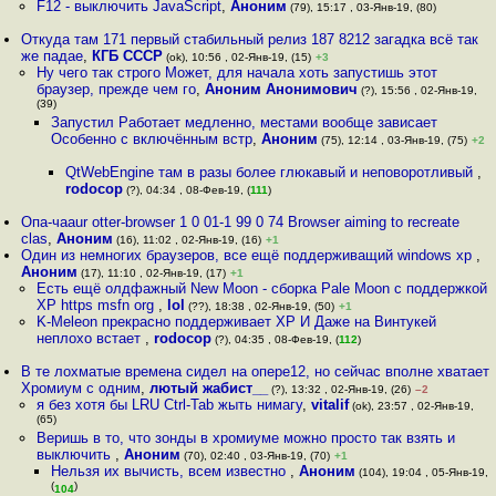
F12 - выключить JavaScript
,
Аноним
(79), 15:17 , 03-Янв-19, (80)
Откуда там 171 первый стабильный релиз 187 8212 загадка всё так
же падае
,
КГБ СССР
(ok), 10:56 , 02-Янв-19, (15)
+3
Ну чего так строго Может, для начала хоть запустишь этот
браузер, прежде чем го
,
Аноним Анонимович
(?), 15:56 , 02-Янв-19,
(39)
Запустил Работает медленно, местами вообще зависает
Особенно с включённым встр
,
Аноним
(75), 12:14 , 03-Янв-19, (75)
+2
QtWebEngine там в разы более глюкавый и неповоротливый
,
rodocop
(?), 04:34 , 08-Фев-19, (
111
)
Опа-чаaur otter-browser 1 0 01-1 99 0 74 Browser aiming to recreate
clas
,
Аноним
(16), 11:02 , 02-Янв-19, (16)
+1
Один из немногих браузеров, все ещё поддерживащий windows xp
,
Аноним
(17), 11:10 , 02-Янв-19, (17)
+1
Есть ещё олдфажный New Moon - сборка Pale Moon с поддержкой
XP https msfn org
,
lol
(??), 18:38 , 02-Янв-19, (50)
+1
K-Meleon прекрасно поддерживает ХР И Даже на Винтукей
неплохо встает
,
rodocop
(?), 04:35 , 08-Фев-19, (
112
)
В те лохматые времена сидел на опере12, но сейчас вполне хватает
Хромиум с одним
,
лютый жабист__
(?), 13:32 , 02-Янв-19, (26)
–2
я без хотя бы LRU Ctrl-Tab жыть нимагу
,
vitalif
(ok), 23:57 , 02-Янв-19,
(65)
Веришь в то, что зонды в хромиуме можно просто так взять и
выключить
,
Аноним
(70), 02:40 , 03-Янв-19, (70)
+1
Нельзя их вычисть, всем известно
,
Аноним
(104), 19:04 , 05-Янв-19,
(
)
104