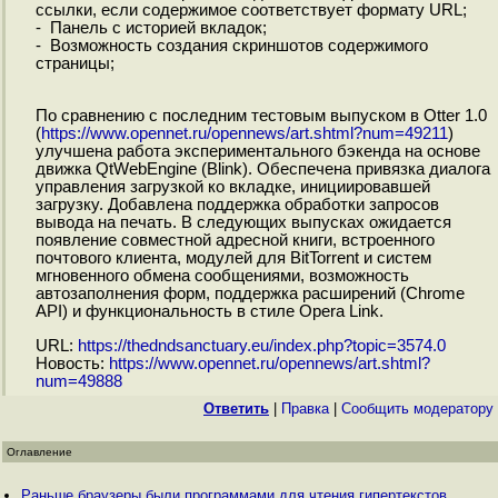
ссылки, если содержимое соответствует формату URL;
- Панель с историей вкладок;
- Возможность создания скриншотов содержимого
страницы;
По сравнению с последним тестовым выпуском в Otter 1.0
(
https://www.opennet.ru/opennews/art.shtml?num=49211
)
улучшена работа экспериментального бэкенда на основе
движка QtWebEngine (Blink). Обеспечена привязка диалога
управления загрузкой ко вкладке, инициировавшей
загрузку. Добавлена поддержка обработки запросов
вывода на печать. В следующих выпусках ожидается
появление совместной адресной книги, встроенного
почтового клиента, модулей для BitTorrent и систем
мгновенного обмена сообщениями, возможность
автозаполнения форм, поддержка расширений (Chrome
API) и функциональность в стиле Opera Link.
URL:
https://thedndsanctuary.eu/index.php?topic=3574.0
Новость:
https://www.opennet.ru/opennews/art.shtml?
num=49888
Ответить
|
Правка
|
Cообщить модератору
Оглавление
Раньше браузеры были программами для чтения гипертекстов,