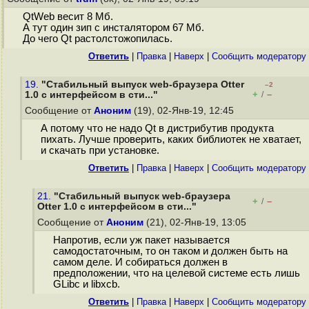
QtWeb весит 8 Мб.
А тут один зип с инсталятором 67 Мб.
До чего Qt растолстожопилась.
Ответить
|
Правка
|
Наверх
|
Cообщить модератору
19.
"Стабильный выпуск web-браузера Otter
–2
+
–
1.0 с интерфейсом в сти..."
/
Сообщение от
Аноним
(19), 02-Янв-19, 12:45
А потому что не надо Qt в дистрибутив продукта
пихать. Лучше проверить, каких библиотек не хватает,
и скачать при установке.
Ответить
|
Правка
|
Наверх
|
Cообщить модератору
21.
"Стабильный выпуск web-браузера
+
–
/
Otter 1.0 с интерфейсом в сти..."
Сообщение от
Аноним
(21), 02-Янв-19, 13:05
Напротив, если уж пакет называется
самодостаточным, то он таком и должен быть на
самом деле. И собираться должен в
предположении, что на целевой системе есть лишь
GLibc и libxcb.
Ответить
|
Правка
|
Наверх
|
Cообщить модератору