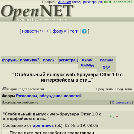
Профиль:
Аноним
(
вход
|
регистрация
)
неRU
opennet.me
[
новости
/
+++
|
форум
|
теги
|
]
форумы
правила/FAQ
поиск
регистрация
вход/
слежка
выход
RSS
"Стабильный выпуск web-браузера Otter 1.0 с
интерфейсом в сти..."
Вариант для распечатки
Пред. тема
|
След. тема
Форум
Разговоры, обсуждение новостей
Изначальное сообщение
[
Отслеживать
]
"Стабильный выпуск web-браузера Otter 1.0 с
+
–
/
интерфейсом в сти..."
Сообщение от
opennews
(ok), 02-Янв-19, 09:05
После пяти лет разработки представлен