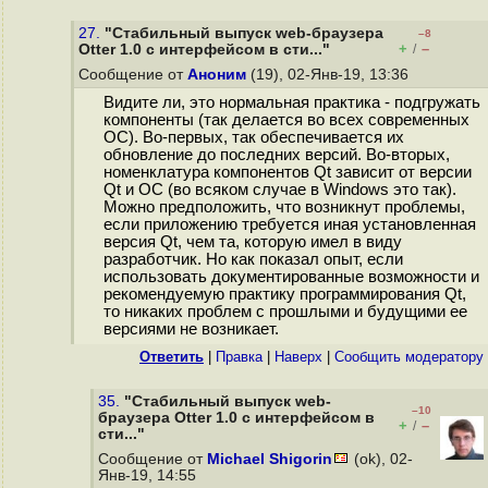
27.
"Стабильный выпуск web-браузера
–8
+
–
Otter 1.0 с интерфейсом в сти..."
/
Сообщение от
Аноним
(19), 02-Янв-19, 13:36
Видите ли, это нормальная практика - подгружать
компоненты (так делается во всех современных
ОС). Во-первых, так обеспечивается их
обновление до последних версий. Во-вторых,
номенклатура компонентов Qt зависит от версии
Qt и ОС (во всяком случае в Windows это так).
Можно предположить, что возникнут проблемы,
если приложению требуется иная установленная
версия Qt, чем та, которую имел в виду
разработчик. Но как показал опыт, если
использовать документированные возможности и
рекомендуемую практику программирования Qt,
то никаких проблем с прошлыми и будущими ее
версиями не возникает.
Ответить
|
Правка
|
Наверх
|
Cообщить модератору
35.
"Стабильный выпуск web-
–10
браузера Otter 1.0 с интерфейсом в
+
–
/
сти..."
Сообщение от
Michael Shigorin
(ok), 02-
Янв-19, 14:55