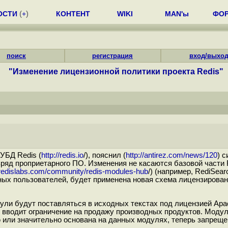
ОСТИ
(
+
)
КОНТЕНТ
WIKI
MAN'ы
ФО
поиск
регистрация
вход/выхо
"Изменение лицензионной политики проекта Redis"
СУБД Redis (
http://redis.io
/), пояснил (
http://antirez.com/news/120
) 
зряд проприетарного ПО. Изменения не касаются базовой части 
//redislabs.com/community/redis-modules-hub
/) (например, RediSea
ых пользователей, будет применена новая схема лицензирован
и будут поставляться в исходных текстах под лицензией Apach
ая вводит ограничение на продажу производных продуктов. Моду
 или значительно основана на данных модулях, теперь запреще