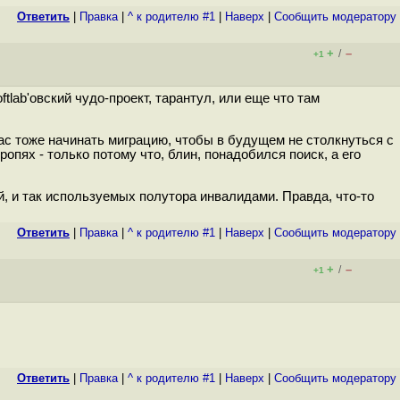
Ответить
|
Правка
|
^ к родителю #1
|
Наверх
|
Cообщить модератору
+
–
/
+1
tlab'овский чудо-проект, тарантул, или еще что там
с тоже начинать миграцию, чтобы в будущем не столкнуться с
пях - только потому что, блин, понадобился поиск, а его
, и так используемых полутора инвалидами. Правда, что-то
Ответить
|
Правка
|
^ к родителю #1
|
Наверх
|
Cообщить модератору
+
–
/
+1
Ответить
|
Правка
|
^ к родителю #1
|
Наверх
|
Cообщить модератору