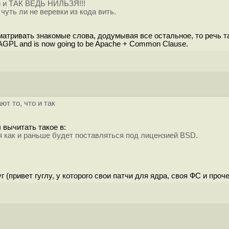
ам и ТАК ВЕДЬ НИЛЬЗЯ!!!
уть ли не веревки из кода вить.
атривать знакомые слова, додумывая все остальное, то речь та
s AGPL and is now going to be Apache + Common Clause.
т то, что и так
 вычитать такое в:
я как и раньше будет поставляться под лицензией BSD.
 (привет гуглу, у которого свои патчи для ядра, своя ФС и проч