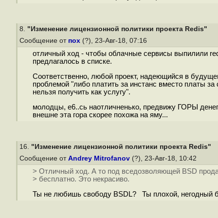
8.
"Изменение лицензионной политики проекта Redis"
Сообщение от
пох
(?), 23-Авг-18, 07:16
отличный ход - чтобы облачные сервисы выпилили redis
предлагалось в списке.
Соответственно, любой проект, надеющийся в будуще
проблемой "либо платить за инстанс вместо платы за 
нельзя получить как услугу".
молодцы, е6..сь наотличненько, предвижу ГОРЫ денег
внешне эта гора скорее похожа на яму...
16.
"Изменение лицензионной политики проекта Redis"
Сообщение от
Andrey Mitrofanov
(?), 23-Авг-18, 10:42
> Отличный ход. А то под вседозволяющей BSD продаю
> бесплатно. Это некрасиво.
Ты не любишь свободу BSDL? Ты плохой, негодный 