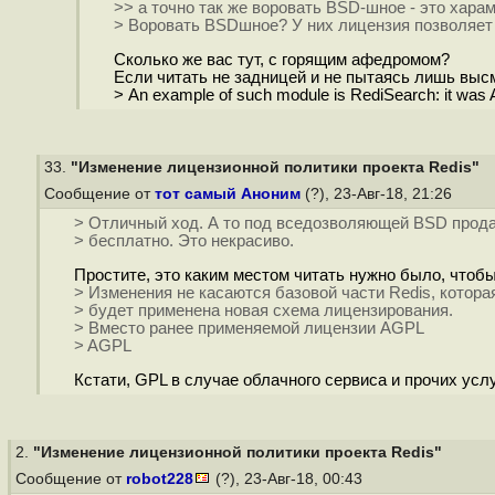
>> а точно так же воровать BSD-шное - это хар
> Воровать BSDшное? У них лицензия позволяет ч
Сколько же вас тут, с горящим афедромом?
Если читать не задницей и не пытаясь лишь высм
> An example of such module is RediSearch: it wa
33.
"Изменение лицензионной политики проекта Redis"
Сообщение от
тот самый Аноним
(?), 23-Авг-18, 21:26
> Отличный ход. А то под вседозволяющей BSD продаю
> бесплатно. Это некрасиво.
Простите, это каким местом читать нужно было, чтобы
> Изменения не касаются базовой части Redis, котора
> будет применена новая схема лицензирования.
> Вместо ранее применяемой лицензии AGPL
> AGPL
Кстати, GPL в случае облачного сервиса и прочих услуг
2.
"Изменение лицензионной политики проекта Redis"
Сообщение от
robot228
(?), 23-Авг-18, 00:43