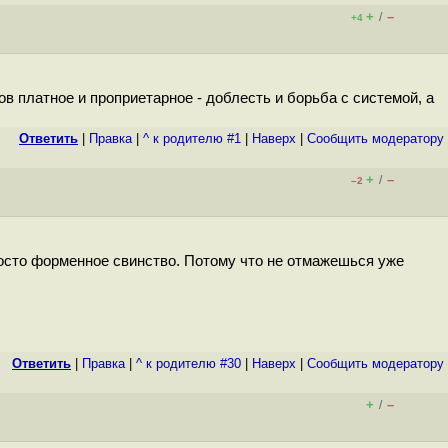
+
–
/
+4
в платное и проприетарное - доблесть и борьба с системой, а
Ответить
|
Правка
|
^ к родителю #1
|
Наверх
|
Cообщить модератору
+
–
/
–2
просто форменное свинство. Потому что не отмажешься уже
Ответить
|
Правка
|
^ к родителю #30
|
Наверх
|
Cообщить модератору
+
–
/