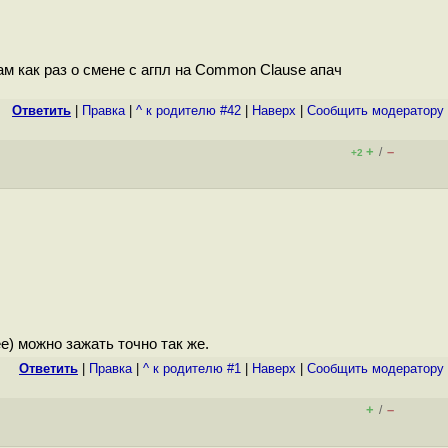
м как раз о смене с агпл на Common Clause апач
Ответить
|
Правка
|
^ к родителю #42
|
Наверх
|
Cообщить модератору
+
–
/
+2
ее) можно зажать точно так же.
Ответить
|
Правка
|
^ к родителю #1
|
Наверх
|
Cообщить модератору
+
–
/