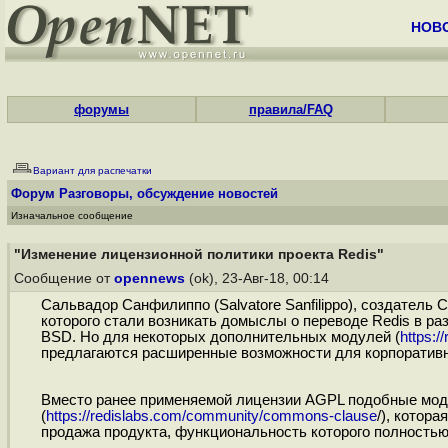
НОВ
форумы
правила/FAQ
Вариант для распечатки
Форум
Разговоры, обсуждение новостей
Изначальное сообщение
"Изменение лицензионной политики проекта Redis"
Сообщение от
opennews
(ok), 23-Авг-18, 00:14
Сальвадор Санфилиппо (Salvatore Sanfilippo), создатель 
которого стали возникать домыслы о переводе Redis в ра
BSD. Но для некоторых дополнительных модулей (
https:
предлагаются расширенные возможности для корпоративн
Вместо ранее применяемой лицензии AGPL подобные модул
(
https://redislabs.com/community/commons-clause
/), котор
продажа продукта, функциональность которого полностью