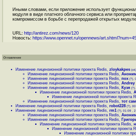
Иными словами, если приложение использует функциональ
модуля в виде платного облачного сервиса или проприета
компромиссом в борьбе с перепродажей открытых модуле
URL:
http://antirez.com/news/120
Новость:
https://www.opennet.ru/opennews/art.shtml?num=4
Оглавление
Изменение лицензионной политики проекта Redis
,
zloykakpes
(ok)
Изменение лицензионной политики проекта Redis
,
Анони
Изменение лицензионной политики проекта Redis
,
пох
(?), 
Изменение лицензионной политики проекта Redis
,
Andrey 
Изменение лицензионной политики проекта Redis
,
Кузя
(?),
Изменение лицензионной политики проекта Redis
,
Изменение лицензионной политики проекта R
Изменение лицензионной политики проекта Redis
,
тот са
Изменение лицензионной политики проекта Redis
,
robot228
(?), 00
Изменение лицензионной политики проекта Redis
,
rm1
(?), 01:09 , 2
Изменение лицензионной политики проекта Redis
,
Анони
Изменение лицензионной политики проекта Redis
,
Григор
Изменение лицензионной политики проекта Redis
,
н
Изменение лицензионной политики проекта R
Изменение лицензионной политики про