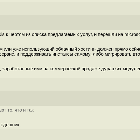
 к чертям из списка предлагаемых услуг, и перешли на microsof
м или уже использующий облачный хостинг- должен прямо сейча
сервис, и поддерживать инстансы самому, либо мигрировать второ
, заработанные ими на коммерческой продаже дурацких модулей
т то, что и так
бсдешник.