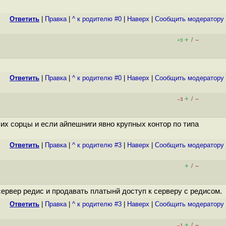
Ответить
|
Правка
|
^ к родителю #0
|
Наверх
|
Cообщить модератору
+
–
/
+9
Ответить
|
Правка
|
^ к родителю #0
|
Наверх
|
Cообщить модератору
+
–
/
–3
 их сорцы и если айпешниги явно крупных контор по типа
Ответить
|
Правка
|
^ к родителю #3
|
Наверх
|
Cообщить модератору
+
–
/
сервер редис и продавать платынй доступ к серверу с редисом.
Ответить
|
Правка
|
^ к родителю #3
|
Наверх
|
Cообщить модератору
+
–
/
–1