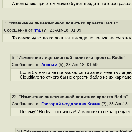
А компанию при этом можно будет продать которая разра
3.
"Изменение лицензионной политики проекта Redis"
Сообщение от
rm1
(?), 23-Авг-18, 01:09
То самое чувство когда и так никогда не пользовался эти
5.
"Изменение лицензионной политики проекта Redis"
Сообщение от
Аноним
(5), 23-Авг-18, 01:59
Еслм бы никто не пользовался то зачем менять лиценз
Cloudflare то отчего бы не сгрести бабло из их кармано
22.
"Изменение лицензионной политики проекта Redis"
Сообщение от
Григорий Федорович Конин
(?), 23-Авг-18, 
Почему? Redis -- отличный! И вам никто не запрещает
28.
"Изменение лицензионной политики проекта Redis