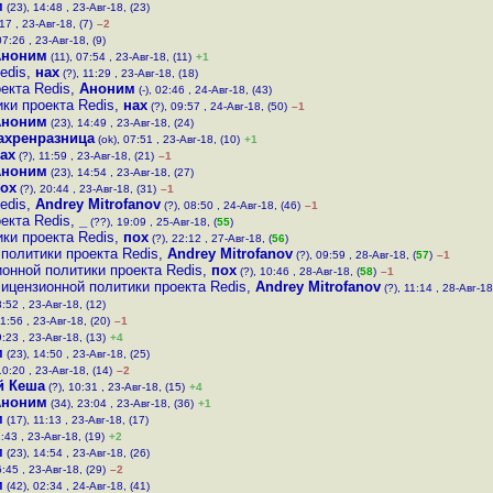
м
(23), 14:48 , 23-Авг-18, (23)
17 , 23-Авг-18, (7)
–2
07:26 , 23-Авг-18, (9)
Аноним
(11), 07:54 , 23-Авг-18, (11)
+1
edis
,
нах
(?), 11:29 , 23-Авг-18, (18)
екта Redis
,
Аноним
(-), 02:46 , 24-Авг-18, (43)
ки проекта Redis
,
нах
(?), 09:57 , 24-Авг-18, (50)
–1
Аноним
(23), 14:49 , 23-Авг-18, (24)
ахренразница
(ok), 07:51 , 23-Авг-18, (10)
+1
ах
(?), 11:59 , 23-Авг-18, (21)
–1
Аноним
(23), 14:54 , 23-Авг-18, (27)
ох
(?), 20:44 , 23-Авг-18, (31)
–1
edis
,
Andrey Mitrofanov
(?), 08:50 , 24-Авг-18, (46)
–1
екта Redis
,
_
(??), 19:09 , 25-Авг-18, (
55
)
ки проекта Redis
,
пох
(?), 22:12 , 27-Авг-18, (
56
)
политики проекта Redis
,
Andrey Mitrofanov
(?), 09:59 , 28-Авг-18, (
57
)
–1
онной политики проекта Redis
,
пох
(?), 10:46 , 28-Авг-18, (
58
)
–1
ицензионной политики проекта Redis
,
Andrey Mitrofanov
(?), 11:14 , 28-Авг-18
:52 , 23-Авг-18, (12)
11:56 , 23-Авг-18, (20)
–1
:23 , 23-Авг-18, (13)
+4
м
(23), 14:50 , 23-Авг-18, (25)
10:20 , 23-Авг-18, (14)
–2
й Кеша
(?), 10:31 , 23-Авг-18, (15)
+4
Аноним
(34), 23:04 , 23-Авг-18, (36)
+1
м
(17), 11:13 , 23-Авг-18, (17)
:43 , 23-Авг-18, (19)
+2
м
(23), 14:54 , 23-Авг-18, (26)
:45 , 23-Авг-18, (29)
–2
м
(42), 02:34 , 24-Авг-18, (41)