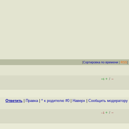
[
Сортировка по времени
|
RSS
]
+
–
/
+6
Ответить
|
Правка
|
^ к родителю #0
|
Наверх
|
Cообщить модератору
+
–
/
–1