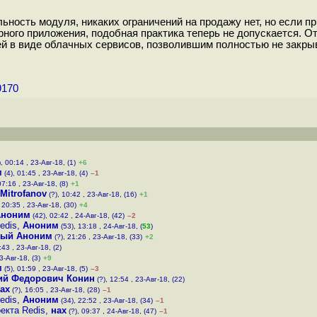
ность модуля, никаких ограничений на продажу нет, но если 
рного приложения, подобная практика теперь не допускается. 
й в виде облачных сервисов, позволившим полностью не закрыв
9170
, 00:14 , 23-Авг-18, (1)
+6
м
(4), 01:45 , 23-Авг-18, (4)
–1
07:16 , 23-Авг-18, (8)
+1
Mitrofanov
(?), 10:42 , 23-Авг-18, (16)
+1
 20:35 , 23-Авг-18, (30)
+4
Аноним
(42), 02:42 , 24-Авг-18, (42)
–2
edis
,
Аноним
(53), 13:18 , 24-Авг-18, (
53
)
мый Аноним
(?), 21:26 , 23-Авг-18, (33)
+2
:43 , 23-Авг-18, (2)
3-Авг-18, (3)
+9
м
(5), 01:59 , 23-Авг-18, (5)
–3
ий Федорович Конин
(?), 12:54 , 23-Авг-18, (22)
ах
(?), 16:05 , 23-Авг-18, (28)
–1
edis
,
Аноним
(34), 22:52 , 23-Авг-18, (34)
–1
екта Redis
,
нах
(?), 09:37 , 24-Авг-18, (47)
–1