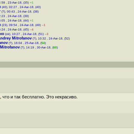
:59 , 23-Авг-18, (35)
+1
м
(40), 02:27 , 24-Авг-18, (40)
r
(?), 00:43 , 24-Авг-18, (38)
:23 , 24-Авг-18, (39)
:05 , 24-Авг-18, (44)
+1
м
(23), 09:54 , 24-Авг-18, (49)
–1
:24 , 24-Авг-18, (45)
–4
но
(ok), 10:27 , 24-Авг-18, (51)
–3
ndrey Mitrofanov
(?), 10:32 , 24-Авг-18, (52)
anov
(?), 16:04 , 25-Авг-18, (
54
)
Mitrofanov
(?), 14:19 , 30-Авг-18, (
60
)
что и так бесплатно. Это некрасиво.