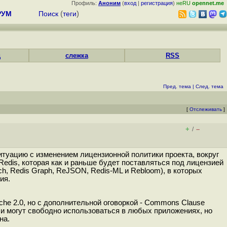
Профиль:
Аноним
(
вход
|
регистрация
)
неRU
opennet.me
РУМ
Поиск
(
теги
)
д
слежка
RSS
Пред. тема
|
След. тема
[
Отслеживать
]
+
–
/
ситуацию с изменением лицензионной политики проекта, вокруг
Redis, которая как и раньше будет поставляться под лицензией
rch, Redis Graph, ReJSON, Redis-ML и Rebloom), в которых
ия.
e 2.0, но с дополнительной оговоркой - Commons Clause
ли могут свободно использоваться в любых приложениях, но
на.