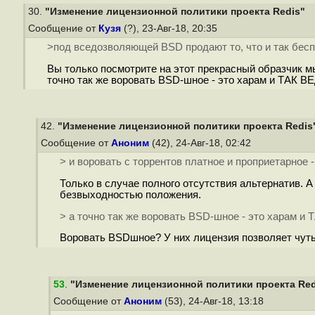
30.
"Изменение лицензионной политики проекта Redis"
Сообщение от
Кузя
(?), 23-Авг-18, 20:35
>под вседозволяющей BSD продают то, что и так бес
Вы только посмотрите на этот прекрасный образчик мы
точно так же воровать BSD-шное - это харам и ТАК В
42.
"Изменение лицензионной политики проекта Redis
Сообщение от
Аноним
(42), 24-Авг-18, 02:42
> и воровать с торрентов платное и проприетарное 
Только в случае полного отсутствия альтернатив. 
безвыходностью положения.
> а точно так же воровать BSD-шное - это харам и
Воровать BSDшное? У них лицензия позволяет чуть 
53
.
"Изменение лицензионной политики проекта Red
Сообщение от
Аноним
(53), 24-Авг-18, 13:18