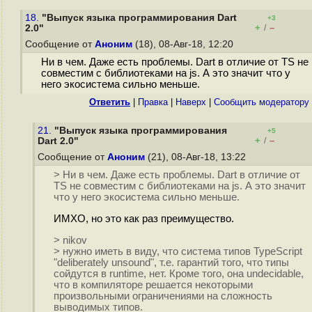
18.
"Выпуск языка программирования Dart
+3
+
–
2.0"
/
Сообщение от
Аноним
(18), 08-Авг-18, 12:20
Ни в чем. Даже есть проблемы. Dart в отличие от TS не
совместим с библиотеками на js. А это значит что у
него экосистема сильно меньше.
Ответить
|
Правка
|
Наверх
|
Cообщить модератору
21.
"Выпуск языка программирования
+5
+
–
Dart 2.0"
/
Сообщение от
Аноним
(21), 08-Авг-18, 13:22
> Ни в чем. Даже есть проблемы. Dart в отличие от
TS не совместим с библиотеками на js. А это значит
что у него экосистема сильно меньше.
ИМХО, но это как раз преимущество.
> nikov
> нужно иметь в виду, что система типов TypeScript
"deliberately unsound", т.е. гарантий того, что типы
сойдутся в runtime, нет. Кроме того, она undecidable,
что в компиляторе решается некоторыми
произвольными ограничениями на сложность
выводимых типов.