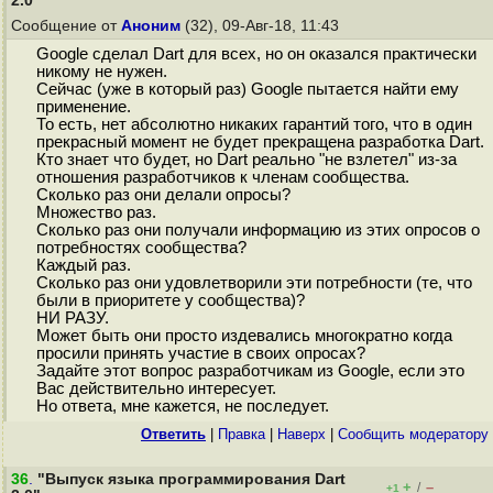
2.0"
Сообщение от
Аноним
(32), 09-Авг-18, 11:43
Google сделал Dart для всех, но он оказался практически
никому не нужен.
Сейчас (уже в который раз) Google пытается найти ему
применение.
То есть, нет абсолютно никаких гарантий того, что в один
прекрасный момент не будет прекращена разработка Dart.
Кто знает что будет, но Dart реально "не взлетел" из-за
отношения разработчиков к членам сообщества.
Сколько раз они делали опросы?
Множество раз.
Сколько раз они получали информацию из этих опросов о
потребностях сообщества?
Каждый раз.
Сколько раз они удовлетворили эти потребности (те, что
были в приоритете у сообщества)?
НИ РАЗУ.
Может быть они просто издевались многократно когда
просили принять участие в своих опросах?
Задайте этот вопрос разработчикам из Google, если это
Вас действительно интересует.
Но ответа, мне кажется, не последует.
Ответить
|
Правка
|
Наверх
|
Cообщить модератору
36
.
"Выпуск языка программирования Dart
+
–
/
+1