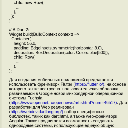
child: new Row(
...
),
);
}
// В Dart 2:
Widget build(BuildContext context) =>
Container(
height: 56.0,
padding: EdgeInsets.symmetric(horizontal: 8.0),
decoration: BoxDecoration(color: Colors.blue[500]),
child: Row(
...
),
);
Для создания мобильных приложений предлагается
использовать фреймворк Flutter (
https://flutter.io/),
на основе
которого также построена пользовательская оболочка
развиваемой в Google новой микроядерной операционной
системы Fuchsia
(
https://www.opennet.ru/opennews/art.shtml?num=46517)
. Для
разработки для Web реализован
(
https://webdev.dartlang.org/)
набор специфичных
библиотек, таких как dart:html, а также web-фреймворк
Angular. Также продвигается возможность создавать
однородные системы, использующие единую общую