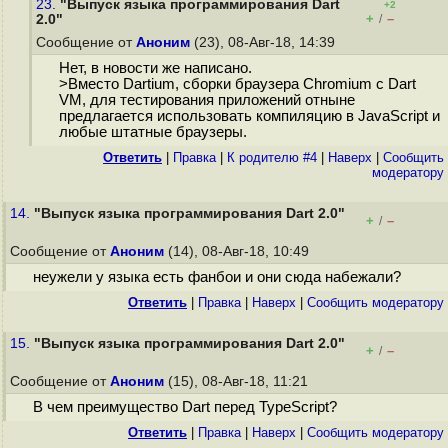
23.
"Выпуск языка программирования Dart
+2
+
–
2.0"
/
Сообщение от
Аноним
(23), 08-Авг-18, 14:39
Нет, в новости же написано.
>Вместо Dartium, сборки браузера Chromium с Dart
VM, для тестирования приложений отныне
предлагается использовать компиляцию в JavaScript и
любые штатные браузеры.
Ответить
|
Правка
|
К родителю #4
|
Наверх
|
Cообщить
модератору
14.
"Выпуск языка программирования Dart 2.0"
+
–
/
Сообщение от
Аноним
(14), 08-Авг-18, 10:49
неужели у языка есть фанбои и они сюда набежали?
Ответить
|
Правка
|
Наверх
|
Cообщить модератору
15.
"Выпуск языка программирования Dart 2.0"
+
–
/
Сообщение от
Аноним
(15), 08-Авг-18, 11:21
В чем преимущество Dart перед TypeScript?
Ответить
|
Правка
|
Наверх
|
Cообщить модератору