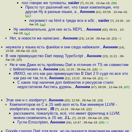
лол говорю же туповаты
,
vaider
(?), 01:28 , 10-Авг-18, (
38
)
Просто тут различий нет, что такая компиляция, что
другая Ну в разные языки, а
,
Аноним
(41), 03:56 , 10-Авг-18,
(
)
41
погромист на html в треде все в w3c
,
vaider
(?), 23:30 , 10-
Авг-18, (
)
46
Ну необязательно, для них есть REPL
,
Аноним
(42), 06:01 , 10-
Авг-18, (
)
42
Нет, в новости же написано
,
Аноним
(23), 14:39 , 08-Авг-18, (23)
+2
неужели у языка есть фанбои и они сюда набежали
,
Аноним
(14),
10:49 , 08-Авг-18, (14)
В чем преимущество Dart перед TypeScript
,
Аноним
(15), 11:21 , 08-
Авг-18, (15)
Ни в чем Даже есть проблемы Dart в отличие от TS не совместим
с библиотеками н
,
Аноним
(18), 12:20 , 08-Авг-18, (18)
+3
ИМХО, но это как раз преимущество В Dart 2 0 судя по все это
как раз не так,то е
,
Аноним
(21), 13:22 , 08-Авг-18, (21)
+5
C каких пор наличие доп библиотек и ресурсов стало
недостатоком Акстись дурень
,
Аноним
(47), 08:06 , 12-Авг-18, (
47
)
Этак они и с изобретут
,
Аноним
(20), 12:59 , 08-Авг-18, (19)
Компиляторов из C в JS web asm есть Как минимум LLVM -
изобретать не нужно
,
IB
(?), 14:24 , 08-Авг-18, (22)
расскажите, пожалуйста, всё, что имеет фронтенд в LLVM,
можно скомпилить в JS we
,
J.L.
(?), 16:28 , 08-Авг-18, (28)
Гугли Emscripten
,
Аноним
(34), 14:47 , 09-Авг-18, (
35
)
+1
Google сделал Dart для всех, но он оказался практически никому не