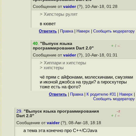
Сообщение от
vaider
(?), 10-Авг-18, 01:28
> Хипстеры рулят
в кювет
Ответить
|
Правка
|
Наверх
|
Cообщить модератору
40
.
"Выпуск языка
+
–
/
программирования Dart 2.0"
Сообщение от
vaider
(?), 10-Авг-18, 01:31
> Хиппари и хипстеры
> хипстеры
чё прям с айфонами, молескинами, смузями
и иконой джобса на груди? а гироскутеры
тоже есть на фото?
Ответить
|
Правка
|
К родителю #31
|
Наверх
|
Cообщить модератору
29.
"Выпуск языка программирования
–2
+
–
Dart 2.0"
/
Сообщение от
vaider
(?), 08-Авг-18, 18:18
а тема эта конечно про C++/C/Java