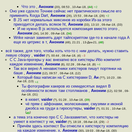
Что это
,
Аноним
(20), 08:53 , 10-Авг-18, (
44
)
+2
Оно уже сдохло Точнее сейчас нет практического смысле его
применять Когда Dart
,
Аноним
(26), 15:53 , 08-Авг-18, (26)
+2
В JS нет нормальных миксинов из коробки Из-за этого
приходится делать всякое ht
,
Аноним
(33), 13:10 , 09-Авг-18, (33)
И не нужно В js используется композиция вместо этого
,
Аноним
(34), 14:30 , 09-Авг-18, (
34
)
Wrike начал заменять дарт тайпскриптом где-то в начале года А
еще из цитрикс в т
,
Аноним
(48), 21:21 , 13-Дек-21, (
48
)
всё также, для того, чтобы хоть что-то с ним делать, нужно ставить
левую сборку
,
vaider
(?), 00:44 , 08-Авг-18, (4)
–3
C C Java-прогеры у вас внезапно все хипстеры Ибо компилят
каждое изменение
,
Аноним
(8), 02:28 , 08-Авг-18, (8)
+4
Так все верно А ненавистники хипстеров пишут портянки на
баше
,
Аноним
(12), 09:57 , 08-Авг-18, (12)
Который баш написан на C хипстерами D
,
Ан
(??), 10:23 , 08-
Авг-18, (13)
+4
Ты фотографии хакеров из семидесятых видел В
особенности всяких там столлманов
,
Аноним
(12), 02:58 , 09-
Авг-18, (31)
в кювет
,
vaider
(?), 01:28 , 10-Авг-18, (
39
)
чё прям с айфонами, молескинами, смузями и иконой
джобса на груди а гироскутеры
,
vaider
(?), 01:31 , 10-Авг-18,
(
)
40
а тема эта конечно про C C Javaзаметил, что хипстеры не
умеют в контекст у ни
,
vaider
(?), 18:18 , 08-Авг-18, (29)
–2
Причём здесь контекст Вы отнесли к хипстерсту компиляцию
на каждое изменение, х
,
Аноним
(30), 19:03 , 08-Авг-18, (30)