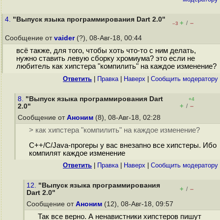
4.
"Выпуск языка программирования Dart 2.0"
+
–
/
–3
Сообщение от
vaider
(?), 08-Авг-18, 00:44
всё также, для того, чтобы хоть что-то с ним делать,
нужно ставить левую сборку хромиума? это если не
любитель как хипстера "компилить" на каждое изменение?
Ответить
|
Правка
|
Наверх
|
Cообщить модератору
8.
"Выпуск языка программирования Dart
+4
+
–
2.0"
/
Сообщение от
Аноним
(8), 08-Авг-18, 02:28
> как хипстера "компилить" на каждое изменение?
C++/C/Java-прогеры у вас внезапно все хипстеры. Ибо
компилят каждое изменение
Ответить
|
Правка
|
Наверх
|
Cообщить модератору
12.
"Выпуск языка программирования
+
–
/
Dart 2.0"
Сообщение от
Аноним
(12), 08-Авг-18, 09:57
Так все верно. А ненавистники хипстеров пишут