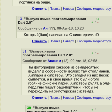
портянки на баше.
Ответить
|
Правка
|
Наверх
|
Cообщить модератору
13.
"Выпуск языка программирования
+4
+
–
Dart 2.0"
/
Сообщение от
Ан
(??), 08-Авг-18, 10:23
Который(баш) написан на C хипстерами. :D
Ответить
|
Правка
|
Наверх
|
Cообщить модератору
31.
"Выпуск языка
+
–
/
программирования Dart 2.0"
Сообщение от
Аноним
(12), 09-Авг-18, 02:58
Ты фотографии хакеров из семидесятых
видел? В особенности всяких там столлманов.
Хиппари и хипстеры. Это сегодня из них песок
сыплется, а в свое время это были огого
горячие финские парни. Хипстеры рулят, а олд-
пердYны пишут баш-портянки, чтобы не
переходить на хипстерский системдэ.
Ответить
|
Правка
|
Наверх
|
Cообщить модератору
39
.
"Выпуск языка
+
–
/
программирования Dart 2.0"