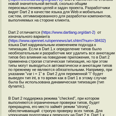
новой значительной веткой, сколько общим
переосмыслением целей и задач проекта. Разработчики
видят Dart 2 в качестве языка для Web и мобильных
систем, оптимизированного для разработки компонентов,
выполняемых на стороне клиента.
Dart 2 отличается (
https://www.dartlang.org/dart-2)
от
изначального варианта
(
https://www.opennet.ru/opennews/art.shtml?num=38432)
языка Dart кардинальным изменением подхода к
типизации. Если в Dart 1.x определение типов было
необязательным и разработчик мог удалить все аннотации
типов без влияния на поведение приложения, то в Dart 2
применена строгая статическая типизация, но при этом
типы могут выводиться автоматически и аннотации типов
по прежнему не являются обязательными. Например, при
указании "var i = 1" в Dart 2 для переменной "i" будет
выведен тип int, в то время как в Dart 1 в этому случае
была бы использована динамическая типизация (тип
dynamic).
В Dart 2 поддержка режима "checked", при котором
выполняются ограниченные проверки типов, будет
прекращена, его место займёт режим "strong",
обеспечивающий строгую проверку всех типов. Для
упрощения подготовки к переходу на Dart 2 в Dart 1.x