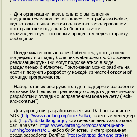
- Для организации параллельного выполнения
предлагается использовать классы с атрибутом isolate,
код которых выполняется полностью в изолированном
пространстве в отдельной области памяти,
взаимодействуя с основным процессом через отправку
сообщений;
- Поддержка использования библиотек, упрощающих
поддержку и отладку больших web-проектов. Сторонние
реализации функций могут подключаться в виде
разделяемых библиотек. Приложения можно разбить на
части и поручить разработку каждой из частей отдельной
команде программистов;
- Набор готовых инструментов для поддержки разработки
на языке Dart, включая реализацию средств динамической
разработки и отладки с исправлением кода на лету ("edit-
and-continue");
- Для упрощения разработки на языке Dart поставляется
SDK (
http://www.dartlang.org/docs/sdk/),
пакетный менеджер
pub (
http://pub.dartlang.org/),
статический анализатор кода
dart_analyzer (
https://www.dartlang.org/docs/dart-up-and-
running/contents/c...
набор библиотек, интегрированная
среда разработки DartPad (
https://dartpad.dartlang.org/)
и