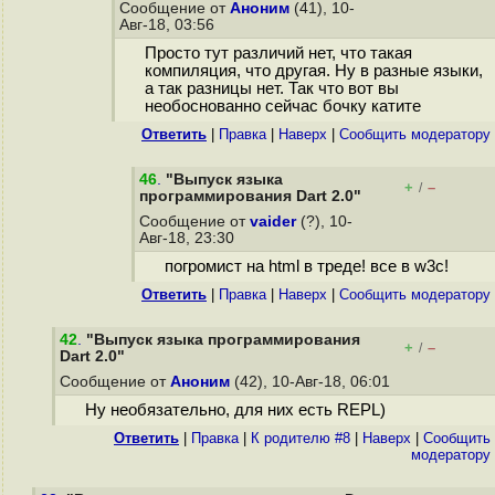
Сообщение от
Аноним
(41), 10-
Авг-18, 03:56
Просто тут различий нет, что такая
компиляция, что другая. Ну в разные языки,
а так разницы нет. Так что вот вы
необоснованно сейчас бочку катите
Ответить
|
Правка
|
Наверх
|
Cообщить модератору
46
.
"Выпуск языка
+
–
/
программирования Dart 2.0"
Сообщение от
vaider
(?), 10-
Авг-18, 23:30
погромист на html в треде! все в w3c!
Ответить
|
Правка
|
Наверх
|
Cообщить модератору
42
.
"Выпуск языка программирования
+
–
/
Dart 2.0"
Сообщение от
Аноним
(42), 10-Авг-18, 06:01
Ну необязательно, для них есть REPL)
Ответить
|
Правка
|
К родителю #8
|
Наверх
|
Cообщить
модератору