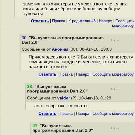
заметил, что хипстеры не умеют в контекст. у них
или а или б. или чёрное или белое. ну вобщем
туповаты
Ответить
|
Правка
|
К родителю #8
|
Наверх
|
Cообщить
модератору
30.
"Выпуск языка программирования
+
–
/
Dart 2.0"
Сообщение от
Аноним
(30), 08-Авг-18, 19:03
Причём здесь контекст? Вы отнесли к хипстерсту
компиляцию на каждое изменение, хотя ничего
плохого в этом нет
Ответить
|
Правка
|
Наверх
|
Cообщить модератору
38
.
"Выпуск языка
+
–
/
программирования Dart 2.0"
Сообщение от
vaider
(?), 10-Авг-18, 01:28
лол. говорю же: туповаты
Ответить
|
Правка
|
Наверх
|
Cообщить модератору
41
.
"Выпуск языка
+
–
/
программирования Dart 2.0"