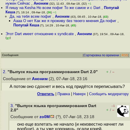
нужен Сейчас
,
Аноним
(32), 11:43 , 09-Авг-18, (32)
+1
Я пишу на Kesha Но всем пофиг То же самое и с Dart
,
Попугай
Кеша
(?), 16:14 , 09-Авг-18, (
36
)
+1
Да, на тебя всем пофиг
,
Аноним
(43), 08:45 , 10-Авг-18, (
43
)
Аааа О нет Как же я проживу без твоего мнения Да пофиг
,
Попугай Кеша
(?), 14:29 , 10-Авг-18, (
45
)
Этот Dart имеет отношение к syndicate
,
Аноним
(37), 19:54 , 09-Авг-18,
(
)
37
Сообщения
[
Сортировка по времени
|
RSS
]
2.
"Выпуск языка программирования Dart 2.0"
+
–
/
Сообщение от
Аноним
(2), 07-Авг-18, 23:16
А потом оно сдохнет и весь код придётся переписывать?
Ответить
|
Правка
|
Наверх
|
Cообщить модератору
3.
"Выпуск языка программирования Dart
–1
+
–
2.0"
/
Сообщение от
zo0M
(?), 07-Авг-18, 23:18
оно еще взлетать не начало (и неизвестно начнет ли
вообще), а ты уже хоронишь, осади коней.