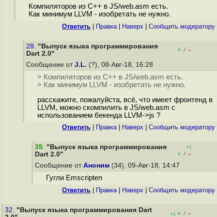
Компиляторов из C++ в JS/web.asm есть.
Как минимум LLVM - изобретать не нужно.
Ответить
|
Правка
|
Наверх
|
Cообщить модератору
28.
"Выпуск языка программирования
+
–
/
Dart 2.0"
Сообщение от
J.L.
(?), 08-Авг-18, 16:28
> Компиляторов из C++ в JS/web.asm есть.
> Как минимум LLVM - изобретать не нужно.
расскажите, пожалуйста, всё, что имеет фронтенд в
LLVM, можно скомпилить в JS/web.asm с
использованием бекенда LLVM->js ?
Ответить
|
Правка
|
Наверх
|
Cообщить модератору
35
.
"Выпуск языка программирования
+1
+
–
Dart 2.0"
/
Сообщение от
Аноним
(34), 09-Авг-18, 14:47
Гугли Emscripten
Ответить
|
Правка
|
Наверх
|
Cообщить модератору
32.
"Выпуск языка программирования Dart
+
–
/
+1