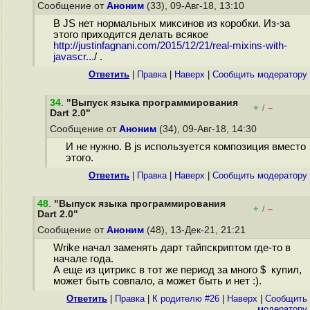
Сообщение от
Аноним
(33), 09-Авг-18, 13:10
В JS нет нормальных миксинов из коробки. Из-за
этого приходится делать всякое
http://justinfagnani.com/2015/12/21/real-mixins-with-
javascr...
/ .
Ответить
|
Правка
|
Наверх
|
Cообщить модератору
34
.
"Выпуск языка программирования
+
–
/
Dart 2.0"
Сообщение от
Аноним
(34), 09-Авг-18, 14:30
И не нужно. В js используется композиция вместо
этого.
Ответить
|
Правка
|
Наверх
|
Cообщить модератору
48
.
"Выпуск языка программирования
+
–
/
Dart 2.0"
Сообщение от
Аноним
(48), 13-Дек-21, 21:21
Wrike начал заменять дарт тайпскриптом где-то в
начале года.
А еще из цитрикс в тот же период за много $ купил,
может быть совпало, а может быть и нет :).
Ответить
|
Правка
|
К родителю #26
|
Наверх
|
Cообщить
модератору