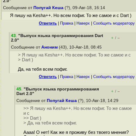
2.0"
Сообщение от
Попугай Кеша
(?), 09-Авг-18, 16:14
Я пишу на Kesha++. Но всем пофиг. То же самое и с Dart )
Ответить
|
Правка
|
Наверх
|
Cообщить модератору
43
.
"Выпуск языка программирования Dart
+
–
/
2.0"
Сообщение от
Аноним
(43), 10-Авг-18, 08:45
> Я пишу на Kesha++. Но всем пофиг. То же самое и с
> Dart )
Да, на тебя всем пофиг.
Ответить
|
Правка
|
Наверх
|
Cообщить модератору
45
.
"Выпуск языка программирования
+
–
/
Dart 2.0"
Сообщение от
Попугай Кеша
(?), 10-Авг-18, 14:29
>> Я пишу на Kesha++. Но всем пофиг. То же самое
и с
>> Dart )
> Да, на тебя всем пофиг.
Аааа! О нет! Как же я проживу без твоего мнения?