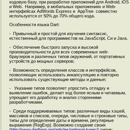
кодовую базу, при разработке приложений для Android, iOS
и Web. Например, в мобильных приложениях и Web-
интерфейсах AdWords Express и AppTree совместно
используется от 50% до 70% общего кода.
Особенности языка Dart:
- Привычный и простой для изучения синтаксис,
естественный для программистов на JavaScript, Си и Java.
- Обеспечение быстрого запуска и высокой
производительности для всех современных web-
браузеров и различных типов окружений, от портативных
устройств до мощных серверов;
- Возможность определения классов и интерфейсов,
позволяющих использовать инкапсуляцию и повторно
использовать существующие методы и данные;
- Указание типов позволяет упростить отладку и
выявление ошибок, делает код более ясным и читаемым,
упрощает его доработку и анализ сторонними
разработчиками.
- Среди поддерживаемых типов: различные виды хэшей,
массивов и списков, очереди, числовые и строковые типы,
типы для определения даты и времени, регулярные
выражения (RegExp). Возможно создание своих
(
http://www.dartlang.org/articles/optional-types/)
типов;