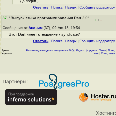
Да пофиг )
Ответить
|
Правка
|
Наверх
|
Cообщить модератору
37
.
"Выпуск языка программирования Dart 2.0"
+
–
/
Сообщение от
Аноним
(37), 09-Авг-18, 19:54
Этот Dart имеет отношение к syndicate?
Ответить
|
Правка
|
Наверх
|
Cообщить модератору
Архив
|
Рекомендовать для помещения в FAQ
|
Индекс форумов
|
Темы
|
Пред.
Удалить
тема
|
След. тема
Партнёры:
Хостинг: