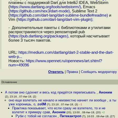
плагины с поддержкой Dart для IntelliJ IDEA, WebStorm
(
https://www.dartlang.org/tools/webstorm/),
Emacs
(
https://github.com/nex3/dart-mode),
Sublime Text 2
(
https://github.com/dart-lang/dart-sublime-bundle#readme)
и
Vim (
https://github.com/dart-lang/dart-vim-plugin);
- Дополнительные пакеты с библиотеками и утилитами
распространяются через репозиторий pub
(
https://pub.dartlang.org/packages),
который насчитывает
более 3 тысяч пакетов.
URL:
https://medium.com/dartlang/dart-2-stable-and-the-dart-
web-p...
Новость:
https://www.opennet.ru/opennews/art.shtml?
num=49096
Ответить
|
Правка
|
Cообщить модератору
Оглавление
А потом оно сдохнет и весь код придётся переписывать
,
Аноним
(2), 23:16 , 07-Авг-18, (2)
оно еще взлетать не начало и неизвестно начнет ли вообще , а ты
уже хоронишь, о
,
zo0M
(?), 23:18 , 07-Авг-18, (3)
–1
Практика показывает, что если сразу не взлетело, то и не
взлетит к примеру срав
,
Аноним
(20), 13:00 , 08-Авг-18, (20)
+2
Руби с тобой не согласен
,
Питекантроп
(?), 16:03 , 08-Авг-18, (27)