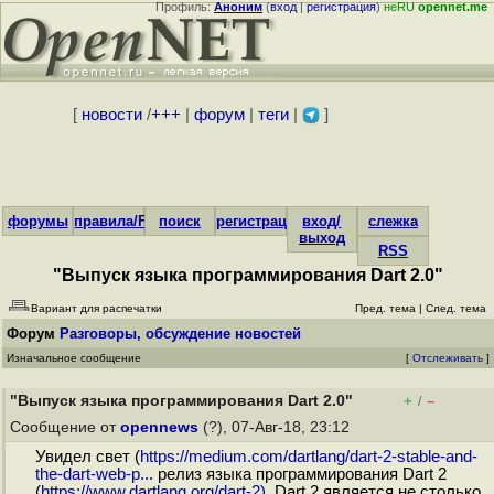
Профиль:
Аноним
(
вход
|
регистрация
)
неRU
opennet.me
[
новости
/
+++
|
форум
|
теги
|
]
форумы
правила/FAQ
поиск
регистрация
вход/
слежка
выход
RSS
"Выпуск языка программирования Dart 2.0"
Вариант для распечатки
Пред. тема
|
След. тема
Форум
Разговоры, обсуждение новостей
Изначальное сообщение
[
Отслеживать
]
"Выпуск языка программирования Dart 2.0"
+
–
/
Сообщение от
opennews
(?), 07-Авг-18, 23:12
Увидел свет (
https://medium.com/dartlang/dart-2-stable-and-
the-dart-web-p...
релиз языка программирования Dart 2
(
https://www.dartlang.org/dart-2)
. Dart 2 является не столько