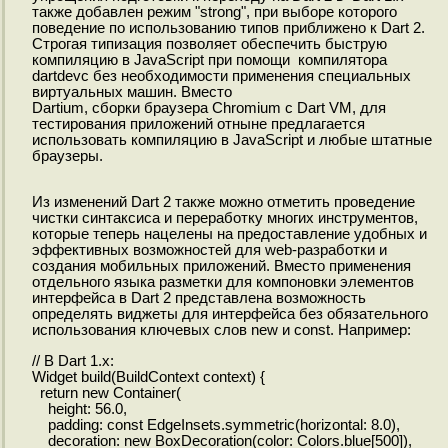
также добавлен режим "strong", при выборе которого
поведение по использованию типов приближено к Dart 2.
Строгая типизация позволяет обеспечить быструю
компиляцию в JavaScript при помощи компилятора
dartdevc без необходимости применения специальных
виртуальных машин. Вместо
Dartium, сборки браузера Chromium с Dart VM, для
тестирования приложений отныне предлагается
использовать компиляцию в JavaScript и любые штатные
браузеры.
Из изменений Dart 2 также можно отметить проведение
чистки синтаксиса и переработку многих инструментов,
которые теперь нацелены на предоставление удобных и
эффективных возможностей для web-разработки и
создания мобильных приложений. Вместо применения
отдельного языка разметки для компоновки элементов
интерфейса в Dart 2 представлена возможность
определять виджеты для интерфейса без обязательного
использования ключевых слов new и const. Например:
// В Dart 1.x:
Widget build(BuildContext context) {
return new Container(
height: 56.0,
padding: const EdgeInsets.symmetric(horizontal: 8.0),
decoration: new BoxDecoration(color: Colors.blue[500]),