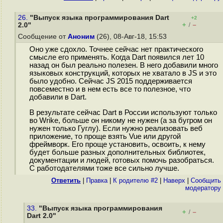
26.
"Выпуск языка программирования Dart
+2
+
–
2.0"
/
Сообщение от
Аноним
(26), 08-Авг-18, 15:53
Оно уже сдохло. Точнее сейчас нет практического
смысле его применять. Когда Dart появился лет 10
назад он был реально полезен. В него добавили много
языковых конструкций, которых не хватало в JS и это
было удобно. Сейчас JS 2015 поддерживается
повсеместно и в нем есть все то полезное, что
добавили в Dart.
В результате сейчас Dart в России используют только
во Wrike, больше он никому не нужен (а за бугром он
нужен только Гуглу). Если нужно реализовать веб
приложение, то проще взять Vue или другой
фреймворк. Его проще установить, освоить, к нему
будет больше разных дополнительных библиотек,
документации и людей, готовых помочь разобраться.
С работодателями тоже все сильно лучше.
Ответить
|
Правка
|
К родителю #2
|
Наверх
|
Cообщить
модератору
33.
"Выпуск языка программирования
+
–
/
Dart 2.0"