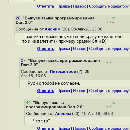
Ответить
|
Правка
|
Наверх
|
Cообщить модератору
20.
"Выпуск языка программирования
+2
+
–
Dart 2.0"
/
Сообщение от
Аноним
(20), 08-Авг-18, 13:00
Практика показывает, что если сразу не взлетело,
то и не взлетит (к примеру сравни C# и D)
Ответить
|
Правка
|
Наверх
|
Cообщить модератору
27.
"Выпуск языка программирования
+
–
/
Dart 2.0"
Сообщение от
Питекантроп
(?), 08-
Авг-18, 16:03
Руби с тобой не согласен.
Ответить
|
Правка
|
Наверх
|
Cообщить модератору
44
.
"Выпуск языка
+2
+
–
программирования Dart 2.0"
/
Сообщение от
Аноним
(20), 10-Авг-18, 08:53
Что это?
Ответить
|
Правка
|
Наверх
|
Cообщить модератору