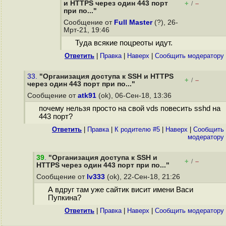
и HTTPS через один 443 порт
+
–
/
при по..."
Сообщение от
Full Master
(?), 26-
Мрт-21, 19:46
Туда всякие поцреоты идут.
Ответить
|
Правка
|
Наверх
|
Cообщить модератору
33.
"Организация доступа к SSH и HTTPS
+
–
/
через один 443 порт при по..."
Сообщение от
atk91
(ok), 06-Сен-18, 13:36
почему нельзя просто на свой vds повесить sshd на
443 порт?
Ответить
|
Правка
|
К родителю #5
|
Наверх
|
Cообщить
модератору
39
.
"Организация доступа к SSH и
+
–
/
HTTPS через один 443 порт при по..."
Сообщение от
lv333
(ok), 22-Сен-18, 21:26
А вдруг там уже сайтик висит имени Васи
Пупкина?
Ответить
|
Правка
|
Наверх
|
Cообщить модератору