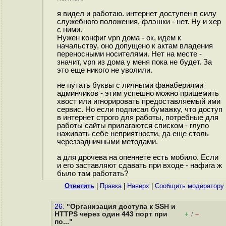
я видел и работаю. интернет доступен в силу
служебного положения, флэшки - нет. Ну и хер
с ними.
Нужен конфиг vpn дома - ок, идем к
начальству, оно допущено к актам владения
переносными носителями. Нет на месте -
значит, vpn из дома у меня пока не будет. За
это еще никого не уволили.
не путать буквы с личными фанабериями
админчиков - этим успешно можно прищемить
хвост или игнорировать предоставляемый ими
сервис. Но если подписал бумажку, что доступ
в интернет строго для работы, потребные для
работы сайты прилагаются списком - глупо
наживать себе неприятности, да еще столь
череззадничными методами.
а для дpoчева на опеннете есть мобило. Если
и его заставляют сдавать при входе - нафига ж
было там работать?
Ответить
|
Правка
|
Наверх
|
Cообщить модератору
26.
"Организация доступа к SSH и
HTTPS через один 443 порт при
+
–
/
по..."