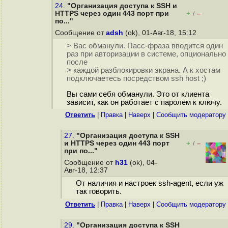
24.
"Организация доступа к SSH и
HTTPS через один 443 порт при
+
–
/
по..."
Сообщение от
adsh
(ok), 01-Авг-18, 15:12
> Вас обманули. Пасс-фраза вводится один
раз при авторизации в системе, опционально
после
> каждой разблокировки экрана. А к хостам
подключаетесь посредством ssh host ;)
Вы сами себя обманули. Это от клиента
зависит, как он работает с паролем к ключу.
Ответить
|
Правка
|
Наверх
|
Cообщить модератору
27.
"Организация доступа к SSH
и HTTPS через один 443 порт
+
–
/
при по..."
Сообщение от
h31
(ok), 04-
Авг-18, 12:37
От наличия и настроек ssh-agent, если уж
так говорить.
Ответить
|
Правка
|
Наверх
|
Cообщить модератору
29.
"Организация доступа к SSH