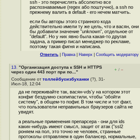
ssh - это перечислять абсолютно все
распознаваемые (regex або поштучно), а ssh по
прежнему валить в default - его нечем матчить.
если бы авторы этого странного кода
действительно имели ту же цель, что и васян, они
бы добавили значение "unknown", отдельное от
"default". Но у них явно была какая-то другая
задача, а пример писал менеджер по рекламе,
поэтому такая фигня и написана.
Ответить
|
Правка
|
Наверх
|
Cообщить модератору
13.
"Организация доступа к SSH и HTTPS
+
–
/
через один 443 порт при по..."
Сообщение от
толлейбусизбуханки
(?), 31-
Июл-18, 12:04
да не переживайте так, васян-vds'у на котором этот
конфиг бездумно скопипастили, чтобы "обойти
систему", в общем-то пофиг. В том числе и тот факт,
что пользователи неправильных браузеров сайта не
увидят.
а реальные применения препарсера - они для ids
каких-нибудь имеют смысл, защит от атак ("ssl2
роняем на пол, это точно не человек, странные
протоколы отправляем в один балансер, нормальные,