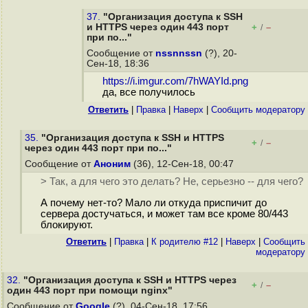
37.
"Организация доступа к SSH
и HTTPS через один 443 порт
+
–
/
при по..."
Сообщение от
nssnnssn
(?), 20-
Сен-18, 18:36
https://i.imgur.com/7hWAYId.png
да, все получилось
Ответить
|
Правка
|
Наверх
|
Cообщить модератору
35.
"Организация доступа к SSH и HTTPS
+
–
/
через один 443 порт при по..."
Сообщение от
Аноним
(36), 12-Сен-18, 00:47
> Так, а для чего это делать? Не, серьезно -- для чего?
А почему нет-то? Мало ли откуда приспичит до
сервера достучаться, и может там все кроме 80/443
блокируют.
Ответить
|
Правка
|
К родителю #12
|
Наверх
|
Cообщить
модератору
32.
"Организация доступа к SSH и HTTPS через
+
–
/
один 443 порт при помощи nginx"
Сообщение от
Google
(?), 04-Сен-18, 17:56