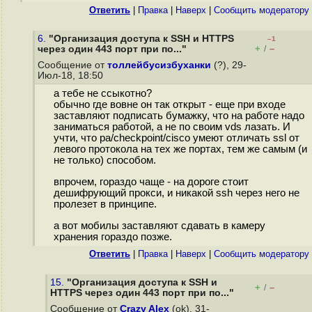
Ответить
|
Правка
|
Наверх
|
Cообщить модератору
6.
"Организация доступа к SSH и HTTPS
–1
+
–
через один 443 порт при по..."
/
Сообщение от
толлейбусизбуханки
(?), 29-
Июл-18, 18:50
а тебе не ссыкотно?
обычно где вовне он так открыт - еще при входе
заставляют подписать бумажку, что на работе надо
заниматься работой, а не по своим vds лазать. И
учти, что pa/checkpoint/cisco умеют отличать ssl от
левого протокола на тех же портах, тем же самым (и
не только) способом.
впрочем, гораздо чаще - на дороге стоит
дешифрующий прокси, и никакой ssh через него не
пролезет в принципе.
а вот мобилы заставляют сдавать в камеру
хранения гораздо позже.
Ответить
|
Правка
|
Наверх
|
Cообщить модератору
15.
"Организация доступа к SSH и
+
–
/
HTTPS через один 443 порт при по..."
Сообщение от
Crazy Alex
(ok), 31-