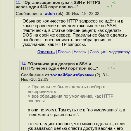
11.
"Организация доступа к SSH и HTTPS
+1
+
–
через один 443 порт при по..."
/
Сообщение от
adsh
(ok), 30-Июл-18, 22:02
Обычное количество HTTP запросов не идёт ни в
какое сравнение с числом таковых же по SSH.
Фактически, в статье описан рецепт, как сделать
DOS на свой же сервер. Правильнее было сделать
наоборот - воспринимать все обращения по
умолчанию, как HTTP запросы.
Ответить
|
Правка
|
Наверх
|
Cообщить модератору
14.
"Организация доступа к SSH и
+1
+
–
HTTPS через один 443 порт при по..."
/
Сообщение от
толлейбусизбуханки
(?), 31-
Июл-18, 12:09
> Правильнее было сделать наоборот -
воспринимать
> все обращения по умолчанию, как HTTP
запросы.
а они не могут. Там суть не в "по умолчанию" а в
"нешмалга я распознать".
то есть единственное, что можно сделать, если
уж задаться целью спасти доступ васяна к его