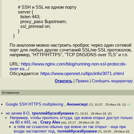
# SSH и SSL на одном порту
server {
listen 443;
proxy_pass $upstream;
ssl_preread on;
}
}
По аналогии можно настроить проброс через один сетевой
порт для любых других сочетаний SSL/не-SSL протоколов,
например, "HTTP/HTTPS", "TCP DNS/DNS over TLS" и т.п.
URL:
https://www.nginx.com/blog/running-non-ssl-protocols-
over-ss...
/
Обсуждается:
https://www.opennet.ru/tips/info/3071.shtml
Ответить
|
Правка
|
Cообщить модератору
Оглавление
Google SSH HTTPS multiplexing
,
Анонисмус
(?), 10:37 , 25-Июл-18, (1)
+1
но зачем 8-O
,
троллейбусизбуханки
(?), 10:01 , 26-Июл-18, (2)
Например, чтобы пролезть оттуда, где вовне открыт доступ только
на 80 и 443, на
,
Crazy Alex
(ok), 15:17 , 28-Июл-18, (5)
а тебе не ссыкотно обычно где вовне он так открыт - еще при
входе заставляют под
,
толлейбусизбуханки
(?), 18:50 , 29-Июл-18,