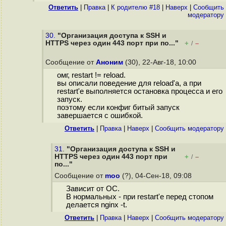
Ответить
|
Правка
|
К родителю #18
|
Наверх
|
Cообщить
модератору
30.
"Организация доступа к SSH и
HTTPS через один 443 порт при по..."
+
–
/
Сообщение от
Аноним
(30), 22-Авг-18, 10:00
омг, restart != reload.
вы описали поведение для reload'а, а при
restart'е выполняется остановка процесса и его
запуск.
поэтому если конфиг битый запуск
завершается с ошибкой.
Ответить
|
Правка
|
Наверх
|
Cообщить модератору
31.
"Организация доступа к SSH и
HTTPS через один 443 порт при
+
–
/
по..."
Сообщение от
moo
(?), 04-Сен-18, 09:08
Зависит от ОС.
В нормальных - при restart'е перед стопом
делается nginx -t.
Ответить
|
Правка
|
Наверх
|
Cообщить модератору