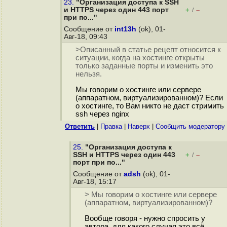
23.
"Организация доступа к SSH
и HTTPS через один 443 порт
+
–
/
при по..."
Сообщение от
int13h
(ok), 01-
Авг-18, 09:43
>Описанный в статье рецепт относится к
ситуации, когда на хостинге открыты
только заданные порты и изменить это
нельзя.
Мы говорим о хостинге или сервере
(аппаратном, виртуализированном)? Если
о хостинге, то Вам никто не даст стримить
ssh через nginx
Ответить
|
Правка
|
Наверх
|
Cообщить модератору
25.
"Организация доступа к
SSH и HTTPS через один 443
+
–
/
порт при по..."
Сообщение от
adsh
(ok), 01-
Авг-18, 15:17
> Мы говорим о хостинге или сервере
(аппаратном, виртуализированном)?
Вообще говоря - нужно спросить у
автора, для какого случая это всё.