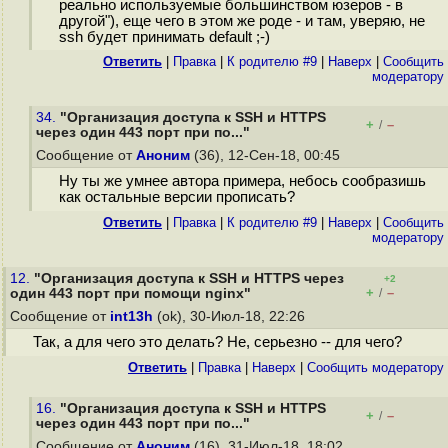
реально используемые большинством юзеров - в
другой"), еще чего в этом же роде - и там, уверяю, не
ssh будет принимать default ;-)
Ответить
|
Правка
|
К родителю #9
|
Наверх
|
Cообщить
модератору
34.
"Организация доступа к SSH и HTTPS
+
–
/
через один 443 порт при по..."
Сообщение от
Аноним
(36), 12-Сен-18, 00:45
Ну ты же умнее автора примера, небось сообразишь
как остальные версии прописать?
Ответить
|
Правка
|
К родителю #9
|
Наверх
|
Cообщить
модератору
12.
"Организация доступа к SSH и HTTPS через
+2
+
–
один 443 порт при помощи nginx"
/
Сообщение от
int13h
(ok), 30-Июл-18, 22:26
Так, а для чего это делать? Не, серьезно -- для чего?
Ответить
|
Правка
|
Наверх
|
Cообщить модератору
16.
"Организация доступа к SSH и HTTPS
+
–
/
через один 443 порт при по..."
Сообщение от
Аноним
(16), 31-Июл-18, 18:02