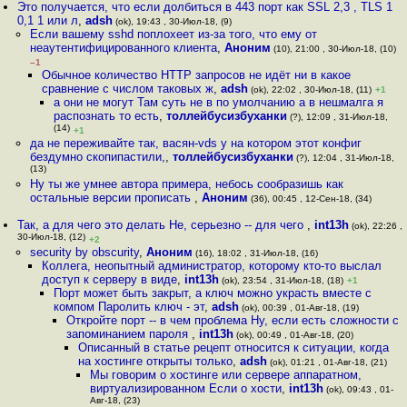
Это получается, что если долбиться в 443 порт как SSL 2,3 , TLS 1
0,1 1 или л
,
adsh
(ok), 19:43 , 30-Июл-18, (9)
Если вашему sshd поплохеет из-за того, что ему от
неаутентифицированного клиента
,
Аноним
(10), 21:00 , 30-Июл-18, (10)
–1
Обычное количество HTTP запросов не идёт ни в какое
сравнение с числом таковых ж
,
adsh
(ok), 22:02 , 30-Июл-18, (11)
+1
а они не могут Там суть не в по умолчанию а в нешмалга я
распознать то есть
,
толлейбусизбуханки
(?), 12:09 , 31-Июл-18,
(14)
+1
да не переживайте так, васян-vds у на котором этот конфиг
бездумно скопипастили,
,
толлейбусизбуханки
(?), 12:04 , 31-Июл-18,
(13)
Ну ты же умнее автора примера, небось сообразишь как
остальные версии прописать
,
Аноним
(36), 00:45 , 12-Сен-18, (34)
Так, а для чего это делать Не, серьезно -- для чего
,
int13h
(ok), 22:26 ,
30-Июл-18, (12)
+2
security by obscurity
,
Аноним
(16), 18:02 , 31-Июл-18, (16)
Коллега, неопытный администратор, которому кто-то выслал
доступ к серверу в виде
,
int13h
(ok), 23:54 , 31-Июл-18, (18)
+1
Порт может быть закрыт, а ключ можно украсть вместе с
компом Паролить ключ - эт
,
adsh
(ok), 00:39 , 01-Авг-18, (19)
Откройте порт -- в чем проблема Ну, если есть сложности с
запоминанием пароля
,
int13h
(ok), 00:49 , 01-Авг-18, (20)
Описанный в статье рецепт относится к ситуации, когда
на хостинге открыты только
,
adsh
(ok), 01:21 , 01-Авг-18, (21)
Мы говорим о хостинге или сервере аппаратном,
виртуализированном Если о хости
,
int13h
(ok), 09:43 , 01-
Авг-18, (23)