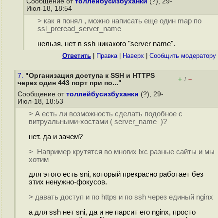
Сообщение от
толлейбусизбуханки
(?), 29-
Июл-18, 18:54
> как я понял , можно написать еще один map по
ssl_preread_server_name
нельзя, нет в ssh никакого "server name".
Ответить
|
Правка
|
Наверх
|
Cообщить модератору
7.
"Организация доступа к SSH и HTTPS
+
–
/
через один 443 порт при по..."
Сообщение от
толлейбусизбуханки
(?), 29-
Июл-18, 18:53
> А есть ли возможность сделать подобное с
витруальными-хостами ( server_name )?
нет. да и зачем?
> Например крутятся во многих lxc разные сайты и мы
хотим
для этого есть sni, который прекрасно работает без
этих ненужно-фокусов.
> давать доступ и по https и по ssh через единый nginx
а для ssh нет sni, да и не парсит его nginx, просто