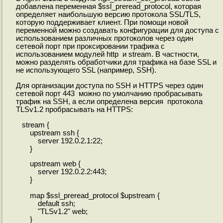
добавлена переменная $ssl_preread_protocol, которая
определяет наибольшую версию протокола SSL/TLS,
которую поддерживает клиент. При помощи новой
переменной можно создавать конфигурации для доступа с
использованием различных протоколов через один
сетевой порт при проксировании трафика с
использованием модулей http и stream. В частности,
можно разделять обработчики для трафика на базе SSL и
не использующего SSL (например, SSH).
Для организации доступа по SSH и HTTPS через один
сетевой порт 443 можно по умолчанию пробрасывать
трафик на SSH, а если определена версия протокола
TLSv1.2 пробрасывать на HTTPS:
stream {
upstream ssh {
server 192.0.2.1:22;
}
upstream web {
server 192.0.2.2:443;
}
map $ssl_preread_protocol $upstream {
default ssh;
"TLSv1.2" web;
}