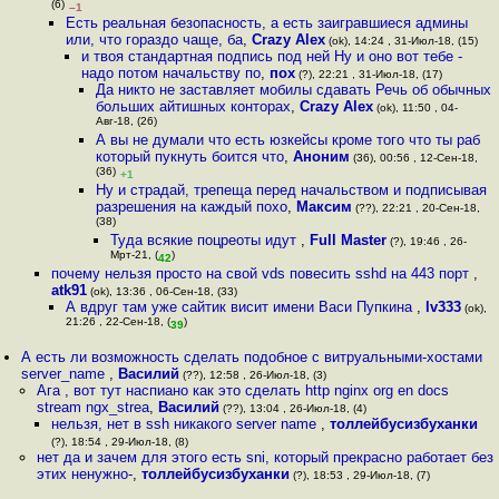
(6)
–1
Есть реальная безопасность, а есть заигравшиеся админы
или, что гораздо чаще, ба
,
Crazy Alex
(ok), 14:24 , 31-Июл-18, (15)
и твоя стандартная подпись под ней Ну и оно вот тебе -
надо потом начальству по
,
пох
(?), 22:21 , 31-Июл-18, (17)
Да никто не заставляет мобилы сдавать Речь об обычных
больших айтишных конторах
,
Crazy Alex
(ok), 11:50 , 04-
Авг-18, (26)
А вы не думали что есть юзкейсы кроме того что ты раб
который пyкнуть боится что
,
Аноним
(36), 00:56 , 12-Сен-18,
(36)
+1
Ну и страдай, трепеща перед начальством и подписывая
разрешения на каждый похо
,
Максим
(??), 22:21 , 20-Сен-18,
(38)
Туда всякие поцреоты идут
,
Full Master
(?), 19:46 , 26-
Мрт-21, (
)
42
почему нельзя просто на свой vds повесить sshd на 443 порт
,
atk91
(ok), 13:36 , 06-Сен-18, (33)
А вдруг там уже сайтик висит имени Васи Пупкина
,
lv333
(ok),
21:26 , 22-Сен-18, (
)
39
А есть ли возможность сделать подобное с витруальными-хостами
server_name
,
Василий
(??), 12:58 , 26-Июл-18, (3)
Ага , вот тут наспиано как это сделать http nginx org en docs
stream ngx_strea
,
Василий
(??), 13:04 , 26-Июл-18, (4)
нельзя, нет в ssh никакого server name
,
толлейбусизбуханки
(?), 18:54 , 29-Июл-18, (8)
нет да и зачем для этого есть sni, который прекрасно работает без
этих ненужно-
,
толлейбусизбуханки
(?), 18:53 , 29-Июл-18, (7)