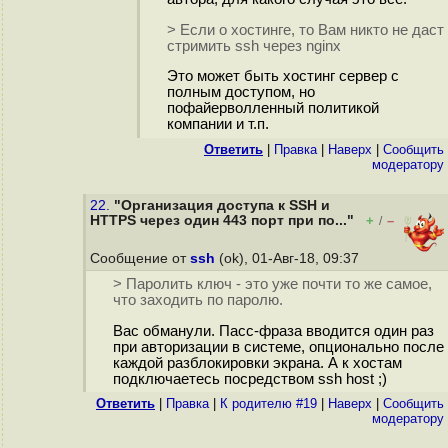
> Если о хостинге, то Вам никто не даст
стримить ssh через nginx
Это может быть хостинг сервер с
полным доступом, но
пофайерволленный политикой
компании и т.п.
Ответить
|
Правка
|
Наверх
|
Cообщить
модератору
22.
"Организация доступа к SSH и
HTTPS через один 443 порт при по..."
+
–
/
Сообщение от
ssh
(ok), 01-Авг-18, 09:37
> Паролить ключ - это уже почти то же самое,
что заходить по паролю.
Вас обманули. Пасс-фраза вводится один раз
при авторизации в системе, опционально после
каждой разблокировки экрана. А к хостам
подключаетесь посредством ssh host ;)
Ответить
|
Правка
|
К родителю #19
|
Наверх
|
Cообщить
модератору