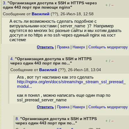
3.
"Организация доступа к SSH и HTTPS через
+
–
/
один 443 порт при помощи nginx"
Сообщение от
Василий
(??), 26-Июл-18, 12:58
А есть ли возможность сделать подобное с
витруальными-хостами ( server_name )? Например
крутятся во многих lxc разные сайты и мы хотим давать
доступ и по https и по ssh через единый nginx на хост
системе
Ответить
|
Правка
|
Наверх
|
Cообщить модератору
4.
"Организация доступа к SSH и HTTPS
+
–
/
через один 443 порт при по..."
Сообщение от
Василий
(??), 26-Июл-18, 13:04
Ага , вот тут наспиано как это сделать
http://nginx.org/en/docs/stream/ngx_stream_ssl_preread_
modul...
как я понял , можно написать еще один map по
ssl_preread_server_name
Ответить
|
Правка
|
Наверх
|
Cообщить модератору
8.
"Организация доступа к SSH и HTTPS
+
–
/
через один 443 порт при по..."