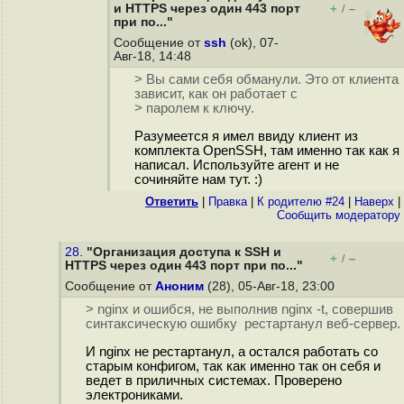
и HTTPS через один 443 порт
+
–
/
при по..."
Сообщение от
ssh
(ok), 07-
Авг-18, 14:48
> Вы сами себя обманули. Это от клиента
зависит, как он работает с
> паролем к ключу.
Разумеется я имел ввиду клиент из
комплекта OpenSSH, там именно так как я
написал. Используйте агент и не
сочиняйте нам тут. :)
Ответить
|
Правка
|
К родителю #24
|
Наверх
|
Cообщить модератору
28.
"Организация доступа к SSH и
+
–
/
HTTPS через один 443 порт при по..."
Сообщение от
Аноним
(28), 05-Авг-18, 23:00
> nginx и ошибся, не выполнив nginx -t, совершив
синтаксическую ошибку рестартанул веб-сервер.
И nginx не рестартанул, а остался работать со
старым конфигом, так как именно так он себя и
ведет в приличных системах. Проверено
электрониками.