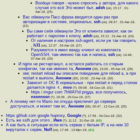
Вообще говоря - нужно спросить у автора, для какого
случая это всё Это может быт
,
adsh
(ok), 15:17 , 01-
Авг-18, (25)
Вас обманули Пасс-фраза вводится один раз при
авторизации в системе, опциональн
,
ssh
(ok), 09:37 , 01-Авг-18,
(22)
Вы сами себя обманули Это от клиента зависит, как он
работает с паролем к ключу
,
adsh
(ok), 15:12 , 01-Авг-18, (24)
От наличия и настроек ssh-agent, если уж так говорить
,
h31
(ok), 12:37 , 04-Авг-18, (27)
Разумеется я имел ввиду клиент из комплекта
OpenSSH, там именно так как я написа
,
ssh
(ok), 14:48 ,
07-Авг-18, (29)
И nginx не рестартанул, а остался работать со старым
конфигом, так как именно та
,
Аноним
(28), 23:00 , 05-Авг-18, (28)
омг, restart reload вы описали поведение для reload а, а при
restart е выполн
,
Аноним
(30), 10:00 , 22-Авг-18, (30)
Зависит от ОС В нормальных - при restart е перед стопом
делается nginx -t
,
moo
(?), 09:08 , 04-Сен-18, (31)
https i imgur com 7hWAYId pngда, все получилось
,
nssnnssn
(?), 18:36 , 20-Сен-18, (37)
А почему нет-то Мало ли откуда приспичит до сервера
достучаться, и может там вс
,
Аноним
(36), 00:47 , 12-Сен-18, (35)
https github com google huproxy
,
Google
(?), 17:56 , 04-Сен-18, (32)
Есть же sslh для этого
,
Имя
(?), 11:12 , 31-Окт-18, (
40
)
А как быть в ситуации если есть сервак с белым IP, а на нем 10
вируталок с сервм
,
Nolf
(ok), 17:46 , 13-Мрт-19, (
41
)