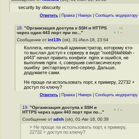
security by obscurity
Ответить
|
Правка
|
Наверх
|
Cообщить модератору
18.
"Организация доступа к SSH и HTTPS
+1
+
–
через один 443 порт при по..."
/
Сообщение от
int13h
(ok), 31-Июл-18, 23:54
Коллега, неопытный администратор, которому кто-
то выслал доступ к серверу в виде "root@blahblah -
p443" начал править конфиги nginx и ошибся, не
выполнив nginx -t, совершив синтаксическую
ошибку рестартанул веб-сервер. Дальше,
додумаете сами.
Не проще ли использовать порт, к примеру, 22732 +
доступ по ключу?
Ответить
|
Правка
|
Наверх
|
Cообщить модератору
19.
"Организация доступа к SSH и
+
–
/
HTTPS через один 443 порт при по..."
Сообщение от
adsh
(ok), 01-Авг-18, 00:39
> Не проще ли использовать порт, к примеру,
22732 + доступ по ключу?