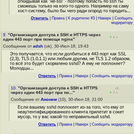
откидывая как "не-ssl" - поэтому попасть по ssh ты
сможешь только на кого-то одного. Например на саму
хост-систему, было бы чего ради огород-то городить...
Ответить
|
Правка
|
К родителю #3
|
Наверх
|
Cообщить
модератору
9.
"Организация доступа к SSH и HTTPS через
+
–
/
один 443 порт при помощи nginx"
Сообщение от
adsh
(ok), 30-Июл-18, 19:43
Это получается, что если долбиться в 443 порт как SSL
(2,3), TLS (1.0,1.1) или любым другим, не TLS 1.2 образом,
то всё это будет скормлено sshd? А ему не поплохеет?
Молодцы...
Ответить
|
Правка
|
Наверх
|
Cообщить модератору
10.
"Организация доступа к SSH и HTTPS
–1
+
–
через один 443 порт при по..."
/
Сообщение от
Аноним
(10), 30-Июл-18, 21:00
Если вашему sshd поплохеет из-за того, что ему от
неаутентифицированного клиента прилетит в сокет
мусор, то у вас какой-то неправильный sshd.
Ответить
|
Правка
|
Наверх
|
Cообщить модератору