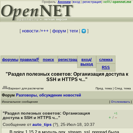
Профиль:
Аноним
(
вход
|
регистрация
)
неRU
opennet.me
[
новости
/
+++
|
форум
|
теги
|
]
форумы
правила/FAQ
поиск
регистрация
вход/
слежка
выход
RSS
"Раздел полезных советов: Организация доступа к
SSH и HTTPS ч..."
Вариант для распечатки
Пред. тема
|
След. тема
Форум
Разговоры, обсуждение новостей
Изначальное сообщение
[
Отслеживать
]
"Раздел полезных советов: Организация
+1
+
–
доступа к SSH и HTTPS ч..."
/
Сообщение от
auto_tips
(?), 25-Июл-18, 10:37
В nginx 1.15.2 в модуль ngx_stream_ssl_preread была