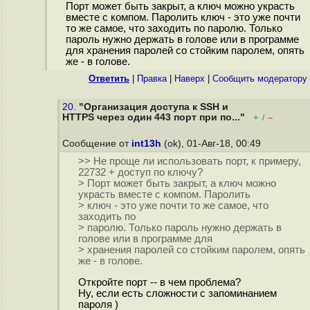
Порт может быть закрыт, а ключ можно украсть
вместе с компом. Паролить ключ - это уже почти
то же самое, что заходить по паролю. Только
пароль нужно держать в голове или в программе
для хранения паролей со стойким паролем, опять
же - в голове.
Ответить
|
Правка
|
Наверх
|
Cообщить модератору
20.
"Организация доступа к SSH и
HTTPS через один 443 порт при по..."
+
–
/
Сообщение от
int13h
(ok), 01-Авг-18, 00:49
>> Не проще ли использовать порт, к примеру,
22732 + доступ по ключу?
> Порт может быть закрыт, а ключ можно
украсть вместе с компом. Паролить
> ключ - это уже почти то же самое, что
заходить по
> паролю. Только пароль нужно держать в
голове или в программе для
> хранения паролей со стойким паролем, опять
же - в голове.
Откройте порт -- в чем проблема?
Ну, если есть сложности с запоминанием
пароля )