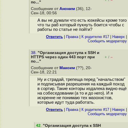
/
по..."
Сообщение от
Аноним
(36), 12-
Сен-18, 00:56
А вы не думали что есть юзкейсы кроме того
что ты раб который пyкнуть боится чтобы с
работы по статье не пойти?
Ответить
|
Правка
|
К родителю #17
|
Наверх
|
Cообщить модератору
38.
"Организация доступа к SSH и
HTTPS через один 443 порт при
+
–
/
по..."
Сообщение от
Максим
(??), 20-
Сен-18, 22:21
Ну и страдай, трепеща перед "начальством"
и подписывая разрешения на каждый поход
в сортир. Такие конторы издалека видно ещё
на собеседовании (а то и до него). И я
искренне не понимаю тех мазохистов,
которые идут туда работать.
Ответить
|
Правка
|
К родителю #17
|
Наверх
|
Cообщить модератору
42
.
"Организация доступа к SSH