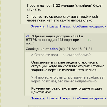
Просто на порт !=22 меньше "китайцев" будет
стучать.
Я про то, что смысла стримить трафик ssh
через nginx нет, это как-то неправильно
Ответить
|
Правка
|
Наверх
|
Cообщить модератору
21.
"Организация доступа к SSH и
HTTPS через один 443 порт при
+
–
/
по..."
Сообщение от
adsh
(ok), 01-Авг-18, 01:21
> Откройте порт -- в чем проблема?
Описанный в статье рецепт относится к
ситуации, когда на хостинге открыты только
заданные порты и изменить это нельзя.
> Я про то, что смысла стримить трафик ssh
через nginx нет, это как-то неправильно
Конечно неправильно и где-то даже отдаёт
идиотизмом.
Ответить
|
Правка
|
Наверх
|
Cообщить модератору