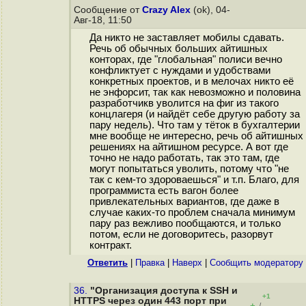
Сообщение от
Crazy Alex
(ok), 04-
Авг-18, 11:50
Да никто не заставляет мобилы сдавать.
Речь об обычных больших айтишных
конторах, где "глобальная" полиси вечно
конфликтует с нуждами и удобствами
конкретных проектов, и в мелочах никто её
не энфорсит, так как невозможно и половина
разработчикв уволится на фиг из такого
концлагеря (и найдёт себе другую работу за
пару недель). Что там у тёток в бухгалтерии
мне вообще не интересно, речь об айтишных
решениях на айтишном ресурсе. А вот где
точно не надо работать, так это там, где
могут попытаться уволить, потому что "не
так с кем-то здороваешься" и т.п. Благо, для
программиста есть вагон более
привлекательных вариантов, где даже в
случае каких-то проблем сначала минимум
пару раз вежливо пообщаются, и только
потом, если не договоритесь, разорвут
контракт.
Ответить
|
Правка
|
Наверх
|
Cообщить модератору
36.
"Организация доступа к SSH и
+1
HTTPS через один 443 порт при
+
–