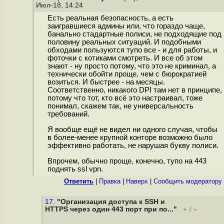
Июл-18, 14:24
Есть реальная безопасность, а есть
заигравшиеся админы или, что гораздо чаще,
банально стадартные полиси, не подходящие под
половину реальных ситуаций. И подобными
обходами пользуются тупо все - и для работы, и
фоточки с котиками смотреть. И все об этом
знают - ну просто потому, что это не криминал, а
технически обойти проще, чем с бюрократией
возиться. И быстрее - на месяцы.
Соответственно, никакого DPI там нет в принципе,
потому что тот, кто всё это настраивал, тоже
понимал, скажем так, не универсальность
требований.
Я вообще ещё не видел ни одного случая, чтобы
в более-менее крупной конторе возможно было
эффективно работать, не нарушая букву полиси.
Впрочем, обычно проще, конечно, тупо на 443
поднять ssl vpn.
Ответить
|
Правка
|
Наверх
|
Cообщить модератору
17.
"Организация доступа к SSH и
HTTPS через один 443 порт при по..."
+
–
/