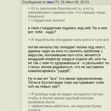
Сообщение от
пох
(?), 31-Июл-18, 22:21
> Есть реальная безопасность, а есть
заигравшиеся админы или, что гораздо чаще,
банально
> стадартные полиси
и твоя стандартная подпись под ней. Ну и оно
вот тебе - надо?
> И подобными обходами пользуются тупо все
потом начальству попадает возжа под хвост,
админу надо на кого-то свалить проблему с
вирусом, положившим пол-сети, меняется
младший оператор зонда в отделе иб, или ты
не так с кем-то здороваешься - и увольняют по
статье, велев радоваться, что не заставили
компенсировать "ущерб".
Ну и насчет "все" это явное преувеличение.
Тетки в бухгалтерии тоже настраивают себе
ssh на левых vps?
> Я вообще ещё не видел ни одного случая,
чтобы в более-менее крупной конторе
возможно было
> эффективно работать, не нарушая букву
полиси.