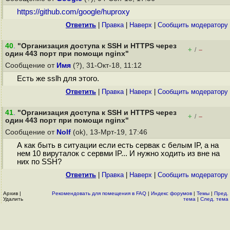
https://github.com/google/huproxy
Ответить
|
Правка
|
Наверх
|
Cообщить модератору
40
.
"Организация доступа к SSH и HTTPS через
+
–
/
один 443 порт при помощи nginx"
Сообщение от
Имя
(?), 31-Окт-18, 11:12
Есть же sslh для этого.
Ответить
|
Правка
|
Наверх
|
Cообщить модератору
41
.
"Организация доступа к SSH и HTTPS через
+
–
/
один 443 порт при помощи nginx"
Сообщение от
Nolf
(ok), 13-Мрт-19, 17:46
А как быть в ситуации если есть сервак с белым IP, а на
нем 10 вируталок с сервми IP... И нужно ходить из вне на
них по SSH?
Ответить
|
Правка
|
Наверх
|
Cообщить модератору
Архив
|
Рекомендовать для помещения в FAQ
|
Индекс форумов
|
Темы
|
Пред.
Удалить
тема
|
След. тема