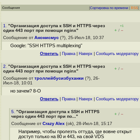
Сообщения
[
Сортировка по времени
|
RSS
]
1.
"Организация доступа к SSH и HTTPS через
+1
+
–
один 443 порт при помощи nginx"
/
Сообщение от
Анонисмус
(?), 25-Июл-18, 10:37
Google: "SSH HTTPS multiplexing"
Ответить
|
Правка
|
Наверх
|
Cообщить модератору
2.
"Организация доступа к SSH и HTTPS через
+
–
/
один 443 порт при помощи nginx"
Сообщение от
троллейбусизбуханки
(?), 26-
Июл-18, 10:01
но зачем? 8-O
Ответить
|
Правка
|
Наверх
|
Cообщить модератору
5.
"Организация доступа к SSH и HTTPS
+
–
/
через один 443 порт при по..."
Сообщение от
Crazy Alex
(ok), 28-Июл-18, 15:17
Например, чтобы пролезть оттуда, где вовне открыт
доступ только на 80 и 443, на свой VDS