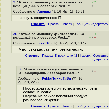
3.
"Атака по майнингу криптовалюты на
+20
+
–
незащищённых серверах Post..."
/
Сообщение от
Аноним
(-), 16-Мрт-18, 10:51
вся суть современного IT
Ответить
|
Правка
|
Наверх
|
Cообщить модератору
36.
"Атака по майнингу криптовалюты на
+1
+
–
незащищённых серверах Post..."
/
Сообщение от
rvs2016
(ok), 16-Мрт-18, 19:42
А вот утюг как раз таки греется честно!
Ответить
|
Правка
|
К родителю #2
|
Наверх
|
Cообщить
модератору
37.
"Атака по майнингу криптовалюты
+
–
/
на незащищённых серверах Post..."
Сообщение от
PukkuTukkuTaBu
(?), 16-
Мрт-18, 22:22
Просто жрать электричество и честно греть
сейчас не модно.
Нагревание сейчас побочный продукт
разнообразной фигни
Ответить
|
Правка
|
Наверх
|
Cообщить модератору