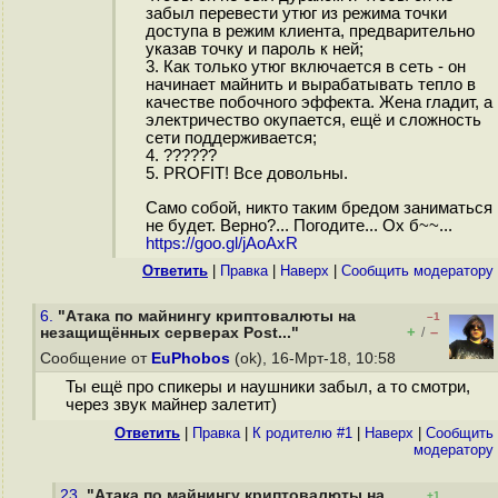
забыл перевести утюг из режима точки
доступа в режим клиента, предварительно
указав точку и пароль к ней;
3. Как только утюг включается в сеть - он
начинает майнить и вырабатывать тепло в
качестве побочного эффекта. Жена гладит, а
электричество окупается, ещё и сложность
сети поддерживается;
4. ??????
5. PROFIT! Все довольны.
Само собой, никто таким бредом заниматься
не будет. Верно?... Погодите... Ох б~~...
https://goo.gl/jAoAxR
Ответить
|
Правка
|
Наверх
|
Cообщить модератору
6.
"Атака по майнингу криптовалюты на
–1
+
–
незащищённых серверах Post..."
/
Сообщение от
EuPhobos
(ok), 16-Мрт-18, 10:58
Ты ещё про спикеры и наушники забыл, а то смотри,
через звук майнер залетит)
Ответить
|
Правка
|
К родителю #1
|
Наверх
|
Cообщить
модератору
23.
"Атака по майнингу криптовалюты на
+1