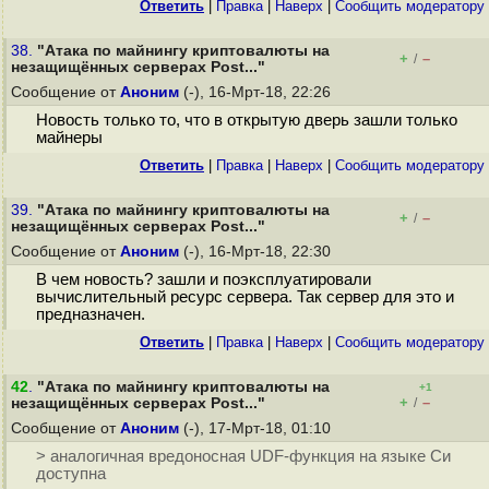
Ответить
|
Правка
|
Наверх
|
Cообщить модератору
38.
"Атака по майнингу криптовалюты на
+
–
/
незащищённых серверах Post..."
Сообщение от
Аноним
(-), 16-Мрт-18, 22:26
Новость только то, что в открытую дверь зашли только
майнеры
Ответить
|
Правка
|
Наверх
|
Cообщить модератору
39.
"Атака по майнингу криптовалюты на
+
–
/
незащищённых серверах Post..."
Сообщение от
Аноним
(-), 16-Мрт-18, 22:30
В чем новость? зашли и поэксплуатировали
вычислительный ресурс сервера. Так сервер для это и
предназначен.
Ответить
|
Правка
|
Наверх
|
Cообщить модератору
42
.
"Атака по майнингу криптовалюты на
+1
+
–
незащищённых серверах Post..."
/
Сообщение от
Аноним
(-), 17-Мрт-18, 01:10
> аналогичная вредоносная UDF-функция на языке Си
доступна