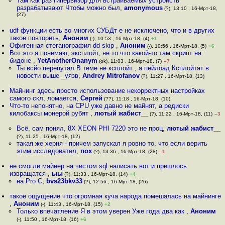
Там как раз гипервизор для встраиваемых устройств
разрабатывают Чтобы можно был
,
amonymous
(?), 13:10 , 16-Мрт-18,
(27)
udf функции есть во многих СУБДт е не исключено, что и в других
такое повторить
,
Аноним
(-), 10:53 , 16-Мрт-18, (4)
+1
Офигенная стеганография dd skip
,
Аноним
(-), 10:56 , 16-Мрт-18, (5)
+6
Вот это я понимаю, эксплойт, не то что какой-то там скрипт на
бидоне
,
YetAnotherOnanym
(ok), 11:03 , 16-Мрт-18, (7)
–7
Ты всйо перепутал В теме не ксплойт , а пейлоад Ксплойтят в
новости выше _уязв
,
Andrey Mitrofanov
(?), 11:27 , 16-Мрт-18, (13)
Майнинг здесь просто использование некорректных настройках
самого скл, ломается
,
Сергей
(??), 11:18 , 16-Мрт-18, (10)
Что-то непонятно, на CPU уже давно не майнят, а редиски
килобаксы монерой рубят
,
лютый жабист__
(?), 11:22 , 16-Мрт-18, (11)
–3
Всё, сам понял, 8X XEON PHI 7220 это не проц
,
лютый жабист__
(?), 11:25 , 16-Мрт-18, (12)
такая же херня - причем запускал я ровно то, что если верить
этим исследовател
,
пох
(?), 13:36 , 16-Мрт-18, (28)
–1
не смогли майнер на чистом sql написать вот и пришлось
извращатся
,
ыы
(?), 11:33 , 16-Мрт-18, (14)
+4
на Pro C
,
bvs23bkv33
(?), 12:56 , 16-Мрт-18, (26)
такое ощущение что огромная куча народа помешалась на майнинге
,
Аноним
(-), 11:43 , 16-Мрт-18, (15)
+2
Только впечатление Я в этом уверен Уже года два как
,
Аноним
(-), 11:50 , 16-Мрт-18, (16)
+6