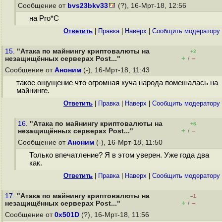
Сообщение от
bvs23bkv33
(?), 16-Мрт-18, 12:56
на Pro*C
Ответить
|
Правка
|
Наверх
|
Cообщить модератору
15.
"Атака по майнингу криптовалюты на
+2
+
–
незащищённых серверах Post..."
/
Сообщение от
Аноним
(-), 16-Мрт-18, 11:43
такое ощущение что огромная куча народа помешалась на
майнинге.
Ответить
|
Правка
|
Наверх
|
Cообщить модератору
16.
"Атака по майнингу криптовалюты на
+6
+
–
незащищённых серверах Post..."
/
Сообщение от
Аноним
(-), 16-Мрт-18, 11:50
Только впечатление? Я в этом уверен. Уже года два
как.
Ответить
|
Правка
|
Наверх
|
Cообщить модератору
17.
"Атака по майнингу криптовалюты на
–1
+
–
незащищённых серверах Post..."
/
Сообщение от
0x501D
(?), 16-Мрт-18, 11:56