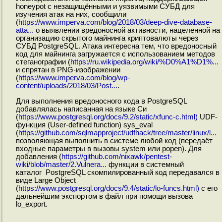
honeypot с незащищёнными и уязвимыми СУБД для
изучения атак на них, сообщили
(
https://www.imperva.com/blog/2018/03/deep-dive-database-
atta...
о выявлении вредоносной активности, нацеленной на
организацию скрытого майнинга криптовалюты через
СУБД PostgreSQL. Атака интересна тем, что вредоносный
код для майнинга загружается с использованием методов
стеганографии (
https://ru.wikipedia.org/wiki/%D0%A1%D1%...
и спрятан в PNG-изображении
(
https://www.imperva.com/blog/wp-
content/uploads/2018/03/Post...
.
Для выполнения вредоносного кода в PostgreSQL
добавлялась написанная на языке Си
(
https://www.postgresql.org/docs/9.2/static/xfunc-c.html)
UDF-
функция (User-defined function) sys_eval
(
https://github.com/sqlmapproject/udfhack/tree/master/linux/l...
позволяющая выполнить в системе любой код (передаёт
входные параметры в вызовы system или popen). Для
добавления (
https://github.com/nixawk/pentest-
wiki/blob/master/2.Vulnera...
функции в системный
каталог PostgreSQL скомпилированный код передавался в
виде Large Object
(
https://www.postgresql.org/docs/9.4/static/lo-funcs.html)
с его
дальнейшим экспортом в файл при помощи вызова
lo_export.