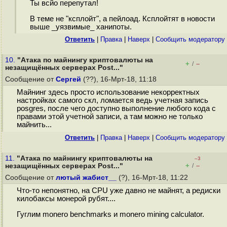
Ты всйо перепутал!
В теме не "ксплойт", а пейлоад. Ксплойтят в новости
выше _уязвимые_ ханипоты.
Ответить
|
Правка
|
Наверх
|
Cообщить модератору
10.
"Атака по майнингу криптовалюты на
+
–
/
незащищённых серверах Post..."
Сообщение от
Сергей
(??), 16-Мрт-18, 11:18
Майнинг здесь просто использование некорректных
настройках самого скл, ломается ведь учетная запись
posgres, после чего доступно выполнение любого кода с
правами этой учетной записи, а там можно не только
майнить...
Ответить
|
Правка
|
Наверх
|
Cообщить модератору
11.
"Атака по майнингу криптовалюты на
–3
+
–
незащищённых серверах Post..."
/
Сообщение от
лютый жабист__
(?), 16-Мрт-18, 11:22
Что-то непонятно, на CPU уже давно не майнят, а редиски
килобаксы монерой рубят....
Гуглим monero benchmarks и monero mining calculator.