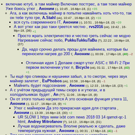
включаю ютуб, а там майнер Включаю постгрес, а там тоже майнер
Уже боюсь утюг
,
Аноним
(-), 10:45 , 16-Мрт-18, (1)
+35
Ага, а как включишь майнер в попытке намайнить хоть что-то, так
он тебе тупо гре
,
A.Stahl
(ok), 10:47 , 16-Мрт-18, (2)
+16
вся суть современного IT
,
Аноним
(-), 10:51 , 16-Мрт-18, (3)
+20
А вот утюг как раз таки греется честно
,
rvs2016
(ok), 19:42 , 16-
Мрт-18, (36)
+1
Просто жрать электричество и честно греть сейчас не модно
Нагревание сейчас побо
,
PukkuTukkuTaBu
(?), 22:22 , 16-Мрт-18,
(37)
Да, надо срочно делать процы для майнинга, которые бы
переносили нагрев до 200 г
,
Аноним
(-), 00:09 , 17-Мрт-18, (
40
)
–2
Отличная идея 1 Делаем смарт-утюг ASIC с Wi-Fi 2 При
первом включении утюг п
,
Bicycle
(ok), 01:11 , 17-Мрт-18, (
43
)
+1
Ты ещё про спикеры и наушники забыл, а то смотри, через звук
майнер залетит
,
EuPhobos
(ok), 10:58 , 16-Мрт-18, (6)
–1
Майнить будет подсознание
,
Аноним
(-), 12:33 , 16-Мрт-18, (23)
+1
А с учётом предыдущей темы скоро в и утюгах, и в
холодильниках будет
,
An
(??), 11:06 , 16-Мрт-18, (8)
Он от этого только нагреется А это основная функция утюга 11
,
Аноним
(-), 11:17 , 16-Мрт-18, (9)
+6
Утюг с майнером Да это прекрасная идея для стартапа
,
Аноним
(-), 13:39 , 16-Мрт-18, (30)
+2
UR SLOW 1 https www ixbt com news 2018 03 14 qarnot-qc-1
html
,
Andrey Mitrofanov
(?), 14:13 , 16-Мрт-18, (31)
Лучше водонагреватель Вполне реально ж сделать, даже
температура нужная
,
Аноним
(-), 00:31 , 17-Мрт-18, (
41
)
–1