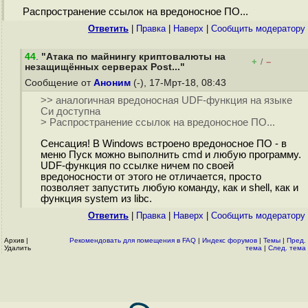
Распространение ссылок на вредоносное ПО...
Ответить
|
Правка
|
Наверх
|
Cообщить модератору
44
.
"Атака по майнингу криптовалюты на
+
–
/
незащищённых серверах Post..."
Сообщение от
Аноним
(-), 17-Мрт-18, 08:43
>> аналогичная вредоносная UDF-функция на языке
Си доступна
> Распространение ссылок на вредоносное ПО...
Сенсация! В Windows встроено вредоносное ПО - в
меню Пуск можно выполнить cmd и любую программу.
UDF-функция по ссылке ничем по своей
вредоносности от этого не отличается, просто
позволяет запустить любую команду, как и shell, как и
функция system из libc.
Ответить
|
Правка
|
Наверх
|
Cообщить модератору
Архив
|
Рекомендовать для помещения в FAQ
|
Индекс форумов
|
Темы
|
Пред.
Удалить
тема
|
След. тема