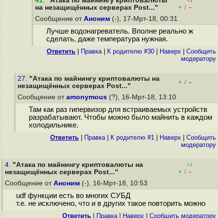
41
.
"Атака по майнингу криптовалюты
–1
+
–
на незащищённых серверах Post..."
/
Сообщение от
Аноним
(-), 17-Мрт-18, 00:31
Лучше водонагреватель. Вполне реально ж
сделать, даже температура нужная.
Ответить
|
Правка
|
К родителю #30
|
Наверх
|
Cообщить
модератору
27.
"Атака по майнингу криптовалюты на
+
–
/
незащищённых серверах Post..."
Сообщение от
amonymous
(?), 16-Мрт-18, 13:10
Там как раз гипервизор для встраиваемых устройств
разрабатывают. Чтобы можно было майнить в каждом
холодильнике.
Ответить
|
Правка
|
К родителю #1
|
Наверх
|
Cообщить
модератору
4.
"Атака по майнингу криптовалюты на
+1
+
–
незащищённых серверах Post..."
/
Сообщение от
Аноним
(-), 16-Мрт-18, 10:53
udf функции есть во многих СУБД
т.е. не исключено, что и в других такое повторить можно
Ответить
|
Правка
|
Наверх
|
Cообщить модератору