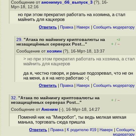
Сообщение от
анонимус_б6_выпуск_3
(?), 16-
Мрт-18, 12:16
но при этом прекратил работать на хозяина, а стал
майнить для кацкеров
Ответить
|
Правка
|
Наверх
|
Cообщить модератору
29.
"Атака по майнингу криптовалюты на
+2
+
–
незащищённых серверах Post..."
/
Сообщение от
хозяин
(?), 16-Мрт-18, 13:37
> но при этом прекратил работать на хозяина, а стал
майнить для кацкеров
да я, честно говоря, и раньше подозревал, что не он
на меня, а я на него работаю :-(
Ответить
|
Правка
|
Наверх
|
Cообщить модератору
32.
"Атака по майнингу криптовалюты на
+
–
/
незащищённых серверах Post..."
Сообщение от
Аноним
(-), 16-Мрт-18, 14:27
Поменяй ник на "Микробот", ты ведь мелкая мягкая
манька, торговать сюда пришла
Ответить
|
Правка
|
К родителю #19
|
Наверх
|
Cообщить
модератору