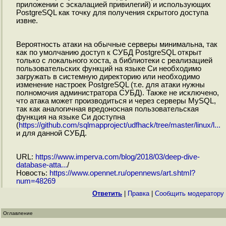
приложении с эскалацией привилегий) и использующих
PostgreSQL как точку для получения скрытого доступа
извне.
Вероятность атаки на обычные серверы минимальна, так
как по умолчанию доступ к СУБД PostgreSQL открыт
только с локального хоста, а библиотеки с реализацией
пользовательских функций на языке Си необходимо
загружать в системную директорию или необходимо
изменение настроек PostgreSQL (т.е. для атаки нужны
полномочия администратора СУБД). Также не исключено,
что атака может производиться и через серверы MySQL,
так как аналогичная вредоносная пользовательская
функция на языке Си доступна
(
https://github.com/sqlmapproject/udfhack/tree/master/linux/l...
и для данной СУБД.
URL:
https://www.imperva.com/blog/2018/03/deep-dive-
database-atta...
/
Новость:
https://www.opennet.ru/opennews/art.shtml?
num=48269
Ответить
|
Правка
|
Cообщить модератору
Оглавление