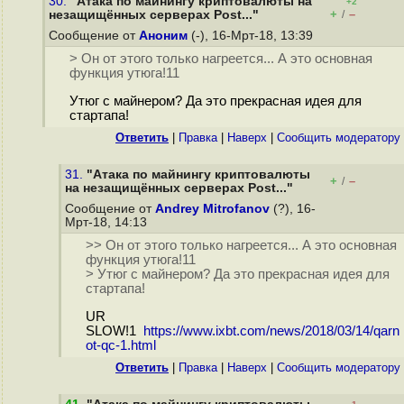
30.
"Атака по майнингу криптовалюты на
+2
+
–
незащищённых серверах Post..."
/
Сообщение от
Аноним
(-), 16-Мрт-18, 13:39
> Он от этого только нагреется... А это основная
функция утюга!11
Утюг с майнером? Да это прекрасная идея для
стартапа!
Ответить
|
Правка
|
Наверх
|
Cообщить модератору
31.
"Атака по майнингу криптовалюты
+
–
/
на незащищённых серверах Post..."
Сообщение от
Andrey Mitrofanov
(?), 16-
Мрт-18, 14:13
>> Он от этого только нагреется... А это основная
функция утюга!11
> Утюг с майнером? Да это прекрасная идея для
стартапа!
UR
SLOW!1
https://www.ixbt.com/news/2018/03/14/qarn
ot-qc-1.html
Ответить
|
Правка
|
Наверх
|
Cообщить модератору