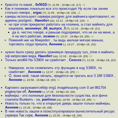
Красота то какая
,
0x501D
(?), 11:56 , 16-Мрт-18, (17)
–1
Как я понимаю локально все это происходит Ну если так зачем
столько гемора
,
srgaz
(?), 11:59 , 16-Мрт-18, (18)
–2
хакеры используют сервера postgres для майнинга криптовалют, но
админы postgres-
,
Нанобот
(ok), 12:12 , 16-Мрт-18, (19)
–1
но при этом прекратил работать на хозяина, а стал майнить для
кацкеров
,
анонимус_б6_выпуск_3
(?), 12:16 , 16-Мрт-18, (21)
да я, честно говоря, и раньше подозревал, что не он на меня, а
я на него работаю
,
хозяин
(?), 13:37 , 16-Мрт-18, (29)
+2
Поменяй ник на Микробот , ты ведь мелкая мягкая манька,
торговать сюда пришла
,
Аноним
(-), 14:27 , 16-Мрт-18, (32)
нужно было сразу делать хранимую процедуру sys_mine и майнить
sql-запросами вида
,
Нанобот
(ok), 12:16 , 16-Мрт-18, (20)
+2
Только amd64 На S390X не сработает
,
Coocos
(?), 12:28 , 16-Мрт-18, (22)
Наверное, если скомпилить эту функцию в код S390X, то
сработает
,
Аноним
(-), 12:37 , 16-Мрт-18, (25)
+1
О, боже мой, такая печаль, придётся не трогать все 3 189 S390X
,
Аноним
(-), 16:58 , 16-Мрт-18, (33)
+1
Картинго загружаеетсяhttp img1 imagehousing com 0 art-981754
pngвнутри elf
,
Аноним
(-), 17:28 , 16-Мрт-18, (34)
майнеры - это полезные для безопасности существа, все фичи
спалили Выявить - ка
,
pavlinux
(ok), 18:58 , 16-Мрт-18, (35)
+1
Новость только то, что в открытую дверь зашли только майнеры
,
Аноним
(-), 22:26 , 16-Мрт-18, (38)
В чем новость зашли и поэксплуатировали вычислительный ресурс
сервера Так серв
,
Аноним
(-), 22:30 , 16-Мрт-18, (39)