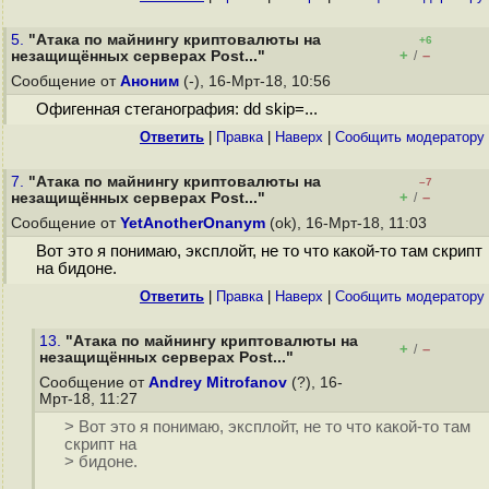
5.
"Атака по майнингу криптовалюты на
+6
+
–
незащищённых серверах Post..."
/
Сообщение от
Аноним
(-), 16-Мрт-18, 10:56
Офигенная стеганография: dd skip=...
Ответить
|
Правка
|
Наверх
|
Cообщить модератору
7.
"Атака по майнингу криптовалюты на
–7
+
–
незащищённых серверах Post..."
/
Сообщение от
YetAnotherOnanym
(ok), 16-Мрт-18, 11:03
Вот это я понимаю, эксплойт, не то что какой-то там скрипт
на бидоне.
Ответить
|
Правка
|
Наверх
|
Cообщить модератору
13.
"Атака по майнингу криптовалюты на
+
–
/
незащищённых серверах Post..."
Сообщение от
Andrey Mitrofanov
(?), 16-
Мрт-18, 11:27
> Вот это я понимаю, эксплойт, не то что какой-то там
скрипт на
> бидоне.