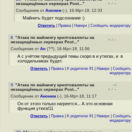
+
–
незащищённых серверах Post..."
/
Сообщение от
Аноним
(-), 16-Мрт-18, 12:33
Майнить будет подсознание :)
Ответить
|
Правка
|
Наверх
|
Cообщить модератору
8.
"Атака по майнингу криптовалюты на
+
–
/
незащищённых серверах Post..."
Сообщение от
An
(??), 16-Мрт-18, 11:06
А с учётом предыдущей темы скоро в и утюгах, и в
холодильниках будет.
Ответить
|
Правка
|
К родителю #1
|
Наверх
|
Cообщить
модератору
9.
"Атака по майнингу криптовалюты на
+6
+
–
незащищённых серверах Post..."
/
Сообщение от
Аноним
(-), 16-Мрт-18, 11:17
Он от этого только нагреется... А это основная
функция утюга!11
Ответить
|
Правка
|
К родителю #1
|
Наверх
|
Cообщить
модератору