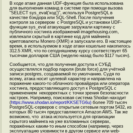
В ходе атаке данная UDF-функция была использована
для выполнения команд в системе при помощи вызова
"SELECT sys_eval('код')", используя PostgreSQL в
качестве бэкдора или SQL-Shell. После получения
контроля за сервером с PostgreSQL и установки UDF-
функции sys_eval атакующие загружали картинку с
публичного хостинга изображений imagehousing.com,
извлекали скрытый в картинке код для майнинга
криптовалюты Monero (XMR) и запускали его. В настоящее
время, в используемом в ходе атаки кошельке накопилось
312.5 XMR, что по сегодняшнему курсу соответствует 65
тысячам долларов США (неделю назад было $117 тысяч).
Сообщается, что для получения доступа к СУБД
осуществлялся подбор пароля (brute force) для учётной
записи postgres, создаваемой по умолчанию. Судя по
всему, атака носит целевой характер и направлена на
поражение какого-то облачного провайдера или оператора
хостинга, предоставляющего доступ к PostgreSQL c
применением некорректных с точки зрения безопасности
настроек. Например, поисковая система Shodan находит
(
https://www.shodan.io/report/KKSETG6u)
более 709 тысяч
PostgreSQL-серверов с открытым сетевым портом 5432, из
которых 80 тысяч предоставляются Amazon AWS. Так же
возможно, что атака используется для оргаизации
скрытого майнинга на уже взломанных серверах,
поражённых каким-то иным способом (например, через
эксплуатацию уязвимости в другом сервисе или web-