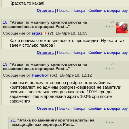
Красота то какая!!!
Ответить
|
Правка
|
Наверх
|
Cообщить модератору
18.
"Атака по майнингу криптовалюты на
–2
+
–
незащищённых серверах Post..."
/
Сообщение от
srgaz
(?), 16-Мрт-18, 11:59
Как я понимаю локально все это происходит! Ну если так
зачем столько гемора?
Ответить
|
Правка
|
Наверх
|
Cообщить модератору
19.
"Атака по майнингу криптовалюты на
–1
+
–
незащищённых серверах Post..."
/
Сообщение от
Нанобот
(ok), 16-Мрт-18, 12:12
хакеры используют сервера postgres для майнинга
криптовалют, но админы postgres-серверов не заметили
разницы, поскольку postgres как жрал 100% cpu до
заражения, так и продолжил жрать 100% cpu после
заражения
Ответить
|
Правка
|
Наверх
|
Cообщить модератору
21.
"Атака по майнингу криптовалюты на
+
–
/
незащищённых серверах Post..."