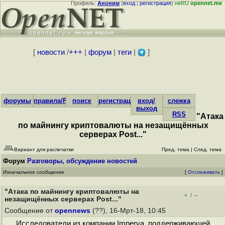
Профиль:
Аноним
(
вход
|
регистрация
)
неRU
opennet.me
[
новости
/
+++
|
форум
|
теги
|
]
форумы
правила/FAQ
поиск
регистрация
вход/
слежка
выход
RSS
"Атака
по майнингу криптовалюты на незащищённых
серверах Post..."
Вариант для распечатки
Пред. тема
|
След. тема
Форум
Разговоры, обсуждение новостей
Изначальное сообщение
[
Отслеживать
]
"Атака по майнингу криптовалюты на
+
–
/
незащищённых серверах Post..."
Сообщение от
opennews
(??), 16-Мрт-18, 10:45
Исследователи из компании Imperva, поддерживающей