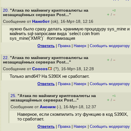
20.
"Атака по майнингу криптовалюты на
+2
+
–
незащищённых серверах Post..."
/
Сообщение от
Нанобот
(ok), 16-Мрт-18, 12:16
нужно было сразу делать хранимую процедуру sys_mine и
майнить sql-запросами вида `select coin from
sys_mine('XMR')` #оптимизация
Ответить
|
Правка
|
Наверх
|
Cообщить модератору
22.
"Атака по майнингу криптовалюты на
+
–
/
незащищённых серверах Post..."
Сообщение от
Coocos
(?), 16-Мрт-18, 12:28
Только amd64? На S390X не сработает.
Ответить
|
Правка
|
Наверх
|
Cообщить модератору
25.
"Атака по майнингу криптовалюты на
+1
+
–
незащищённых серверах Post..."
/
Сообщение от
Аноним
(-), 16-Мрт-18, 12:37
Наверное, если скомпилить эту функцию в код S390X,
то сработает.
Ответить
|
Правка
|
Наверх
|
Cообщить модератору