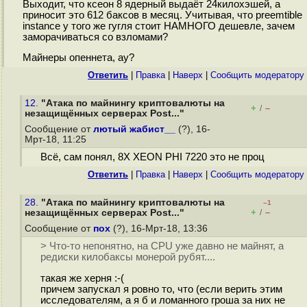
Выходит, что ксеон 8 ядерный выдаёт 24килохэшей, а
приносит это 612 баксов в месяц. Учитывая, что preemtible
instance у того же гугля стоит НАМНОГО дешевле, зачем
заморачиваться со взломами?
Майнеры опеннета, ау?
Ответить
|
Правка
|
Наверх
|
Cообщить модератору
12.
"Атака по майнингу криптовалюты на
+
–
/
незащищённых серверах Post..."
Сообщение от
лютый жабист__
(?), 16-
Мрт-18, 11:25
Всё, сам понял, 8X XEON PHI 7220 это не проц
Ответить
|
Правка
|
Наверх
|
Cообщить модератору
28.
"Атака по майнингу криптовалюты на
–1
+
–
незащищённых серверах Post..."
/
Сообщение от
пох
(?), 16-Мрт-18, 13:36
> Что-то непонятно, на CPU уже давно не майнят, а
редиски килобаксы монерой рубят....
такая же херня :-(
причем запускал я ровно то, что (если верить этим
исследователям, а я б и ломанного гроша за них не