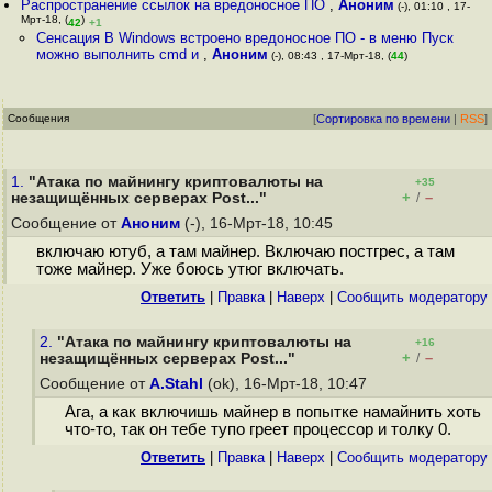
Распространение ссылок на вредоносное ПО
,
Аноним
(-), 01:10 , 17-
Мрт-18, (
)
42
+1
Сенсация В Windows встроено вредоносное ПО - в меню Пуск
можно выполнить cmd и
,
Аноним
(-), 08:43 , 17-Мрт-18, (
44
)
Сообщения
[
Сортировка по времени
|
RSS
]
1.
"Атака по майнингу криптовалюты на
+35
+
–
незащищённых серверах Post..."
/
Сообщение от
Аноним
(-), 16-Мрт-18, 10:45
включаю ютуб, а там майнер. Включаю постгрес, а там
тоже майнер. Уже боюсь утюг включать.
Ответить
|
Правка
|
Наверх
|
Cообщить модератору
2.
"Атака по майнингу криптовалюты на
+16
+
–
незащищённых серверах Post..."
/
Сообщение от
A.Stahl
(ok), 16-Мрт-18, 10:47
Ага, а как включишь майнер в попытке намайнить хоть
что-то, так он тебе тупо греет процессор и толку 0.
Ответить
|
Правка
|
Наверх
|
Cообщить модератору