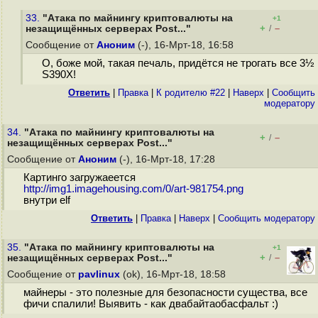
33.
"Атака по майнингу криптовалюты на
+1
+
–
незащищённых серверах Post..."
/
Сообщение от
Аноним
(-), 16-Мрт-18, 16:58
О, боже мой, такая печаль, придётся не трогать все 3½
S390X!
Ответить
|
Правка
|
К родителю #22
|
Наверх
|
Cообщить
модератору
34.
"Атака по майнингу криптовалюты на
+
–
/
незащищённых серверах Post..."
Сообщение от
Аноним
(-), 16-Мрт-18, 17:28
Картинго загружаеется
http://img1.imagehousing.com/0/art-981754.png
внутри elf
Ответить
|
Правка
|
Наверх
|
Cообщить модератору
35.
"Атака по майнингу криптовалюты на
+1
+
–
незащищённых серверах Post..."
/
Сообщение от
pavlinux
(ok), 16-Мрт-18, 18:58
майнеры - это полезные для безопасности существа, все
фичи спалили! Выявить - как двабайтаобасфальт :)