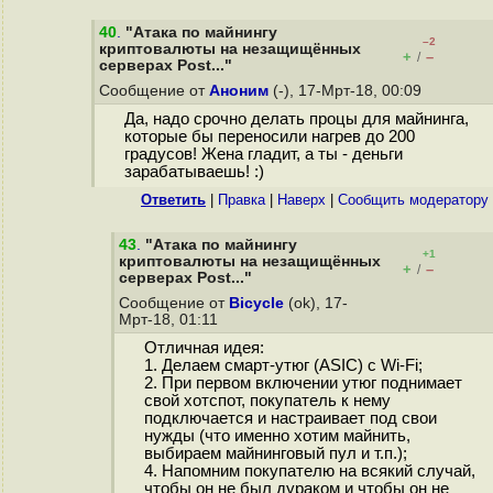
40
.
"Атака по майнингу
–2
криптовалюты на незащищённых
+
–
/
серверах Post..."
Сообщение от
Аноним
(-), 17-Мрт-18, 00:09
Да, надо срочно делать процы для майнинга,
которые бы переносили нагрев до 200
градусов! Жена гладит, а ты - деньги
зарабатываешь! :)
Ответить
|
Правка
|
Наверх
|
Cообщить модератору
43
.
"Атака по майнингу
+1
криптовалюты на незащищённых
+
–
/
серверах Post..."
Сообщение от
Bicycle
(ok), 17-
Мрт-18, 01:11
Отличная идея:
1. Делаем смарт-утюг (ASIC) с Wi-Fi;
2. При первом включении утюг поднимает
свой хотспот, покупатель к нему
подключается и настраивает под свои
нужды (что именно хотим майнить,
выбираем майнинговый пул и т.п.);
4. Напомним покупателю на всякий случай,
чтобы он не был дураком и чтобы он не