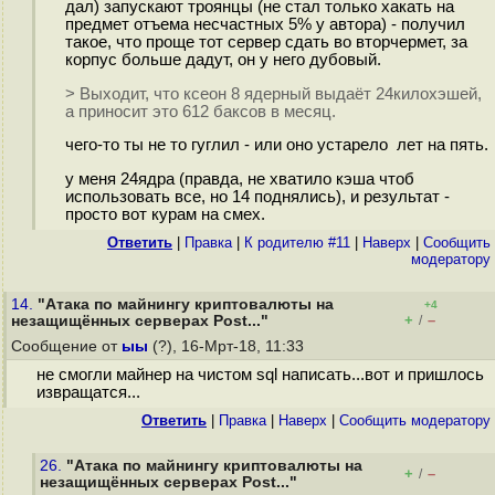
дал) запускают троянцы (не стал только хакать на
предмет отъема несчастных 5% у автора) - получил
такое, что проще тот сервер сдать во вторчермет, за
корпус больше дадут, он у него дубовый.
> Выходит, что ксеон 8 ядерный выдаёт 24килохэшей,
а приносит это 612 баксов в месяц.
чего-то ты не то гуглил - или оно устарело лет на пять.
у меня 24ядра (правда, не хватило кэша чтоб
использовать все, но 14 поднялись), и результат -
просто вот курам на смех.
Ответить
|
Правка
|
К родителю #11
|
Наверх
|
Cообщить
модератору
14.
"Атака по майнингу криптовалюты на
+4
+
–
незащищённых серверах Post..."
/
Сообщение от
ыы
(?), 16-Мрт-18, 11:33
не смогли майнер на чистом sql написать...вот и пришлось
извращатся...
Ответить
|
Правка
|
Наверх
|
Cообщить модератору
26.
"Атака по майнингу криптовалюты на
+
–
/
незащищённых серверах Post..."