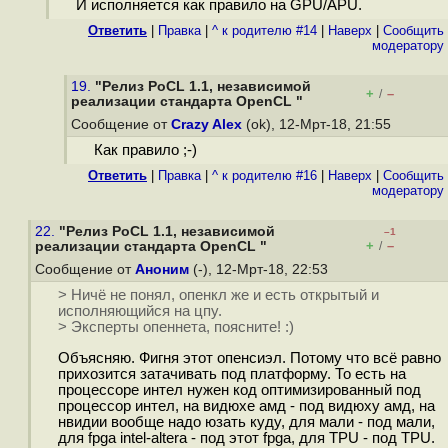
И исполняется как правило на GPU/APU.
Ответить
|
Правка
|
^ к родителю #14
|
Наверх
|
Cообщить
модератору
19.
"Релиз PoCL 1.1, независимой
+
–
/
реализации стандарта OpenCL "
Сообщение от
Crazy Alex
(ok), 12-Мрт-18, 21:55
Как правило ;-)
Ответить
|
Правка
|
^ к родителю #16
|
Наверх
|
Cообщить
модератору
22.
"Релиз PoCL 1.1, независимой
–1
+
–
реализации стандарта OpenCL "
/
Сообщение от
Аноним
(-), 12-Мрт-18, 22:53
> Ничё не понял, опенкл же и есть открытый и
исполняющийся на цпу.
> Эксперты опеннета, поясните! :)
Объясняю. Фигня этот опенсиэл. Потому что всё равно
прихозится затачивать под платформу. То есть на
процессоре интел нужен код оптимизированный под
процессор интел, на видюхе амд - под видюху амд, на
нвидии вообще надо юзать куду, для мали - под мали,
для fpga intel-altera - под этот fpga, для TPU - под TPU.