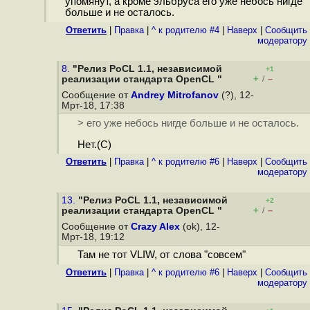
упомянут, а кроме эльбруса его уже небось нигде
больше и не осталось.
Ответить
|
Правка
|
^ к родителю #4
|
Наверх
|
Cообщить
модератору
8.
"Релиз PoCL 1.1, независимой
+1
+
–
реализации стандарта OpenCL "
/
Сообщение от
Andrey Mitrofanov
(?), 12-
Мрт-18, 17:38
> его уже небось нигде больше и не осталось.
Нет.(C)
Ответить
|
Правка
|
^ к родителю #6
|
Наверх
|
Cообщить
модератору
13.
"Релиз PoCL 1.1, независимой
+2
+
–
реализации стандарта OpenCL "
/
Сообщение от
Crazy Alex
(ok), 12-
Мрт-18, 19:12
Там не тот VLIW, от слова "совсем"
Ответить
|
Правка
|
^ к родителю #6
|
Наверх
|
Cообщить
модератору