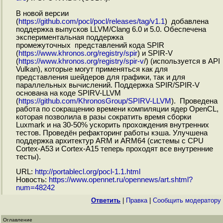
В новой версии
(
https://github.com/pocl/pocl/releases/tag/v1.1
) добавлена
поддержка выпусков LLVM/Clang 6.0 и 5.0. Обеспечена
экспериментальная поддержка
промежуточных представлений кода SPIR
(
https://www.khronos.org/registry/spir
) и SPIR-V
(
https://www.khronos.org/registry/spir-v
/) (используется в API
Vulkan), которые могут применяться как для
представления шейдеров для графики, так и для
параллельных вычислений. Поддержка SPIR/SPIR-V
основана на коде SPIRV-LLVM
(
https://github.com/KhronosGroup/SPIRV-LLVM
). Проведена
работа по сокращению времени компиляции ядер OpenCL,
которая позволила в разы сократить время сборки
Luxmark и на 30-50% ускорить прохождения внутренних
тестов. Проведён рефакторинг работы кэша. Улучшена
поддержка архитектур ARM и ARM64 (системы с CPU
Cortex-A53 и Cortex-A15 теперь проходят все внутренние
тесты).
URL:
http://portablecl.org/pocl-1.1.html
Новость:
https://www.opennet.ru/opennews/art.shtml?
num=48242
Ответить
|
Правка
|
Cообщить модератору
Оглавление