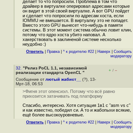
делает то что попросили. Проблема в том что
драйвер в виртуалке оперировал адресами которые
он видит в этой своей виртуалке. А вот GPU пойдет
и сделает что попросили по адресам хоста, если
IOMMU не вмешается. В виртуалку это не попадет.
Вместо этого GPU вынесет что-нибудь в памяти
системы. В этот момент система обычно ловит клин,
потому что ядро хоста убито наповал. А
хакерствовать в заклиненой системе несколько
неудобно :)
Ответить
|
Правка
|
^ к родителю #22
|
Наверх
|
Cообщить
модератору
32.
"Релиз PoCL 1.1, независимой
+
–
/
реализации стандарта OpenCL "
Сообщение от
лютый жабист__
(?), 13-
Мрт-18, 06:53
>Фигня этот опенсиэл. Потому что всё равно
прихозится затачивать под платформу
Спасибо, интересно. Хотя ситуация 1в1 с "asm vs c"
и как известно, победил си. А то и жабопыхи всякие,
ещё более высокоуровневые.
Ответить
|
Правка
|
^ к родителю #22
|
Наверх
|
Cообщить
модератору