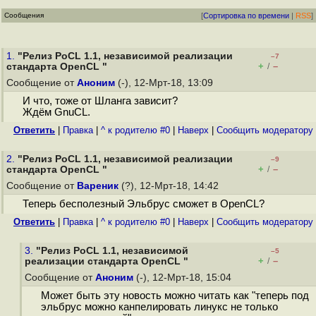
Сообщения
[
Сортировка по времени
|
RSS
]
1.
"Релиз PoCL 1.1, независимой реализации
–7
+
–
стандарта OpenCL "
/
Сообщение от
Аноним
(-), 12-Мрт-18, 13:09
И что, тоже от Шланга зависит?
Ждём GnuCL.
Ответить
|
Правка
|
^ к родителю #0
|
Наверх
|
Cообщить модератору
2.
"Релиз PoCL 1.1, независимой реализации
–9
+
–
стандарта OpenCL "
/
Сообщение от
Вареник
(?), 12-Мрт-18, 14:42
Теперь бесполезный Эльбрус сможет в OpenCL?
Ответить
|
Правка
|
^ к родителю #0
|
Наверх
|
Cообщить модератору
3.
"Релиз PoCL 1.1, независимой
–5
+
–
реализации стандарта OpenCL "
/
Сообщение от
Аноним
(-), 12-Мрт-18, 15:04
Может быть эту новость можно читать как "теперь под
эльбрус можно канпелировать линукс не только