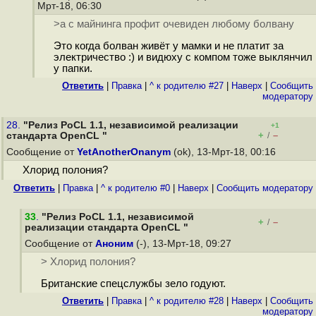
Мрт-18, 06:30
>а с майнинга профит очевиден любому болвану
Это когда болван живёт у мамки и не платит за
электричество :) и видюху с компом тоже выклянчил
у папки.
Ответить
|
Правка
|
^ к родителю #27
|
Наверх
|
Cообщить
модератору
28.
"Релиз PoCL 1.1, независимой реализации
+1
+
–
стандарта OpenCL "
/
Сообщение от
YetAnotherOnanym
(ok), 13-Мрт-18, 00:16
Хлорид полония?
Ответить
|
Правка
|
^ к родителю #0
|
Наверх
|
Cообщить модератору
33
.
"Релиз PoCL 1.1, независимой
+
–
/
реализации стандарта OpenCL "
Сообщение от
Аноним
(-), 13-Мрт-18, 09:27
> Хлорид полония?
Британские спецслужбы зело годуют.
Ответить
|
Правка
|
^ к родителю #28
|
Наверх
|
Cообщить
модератору