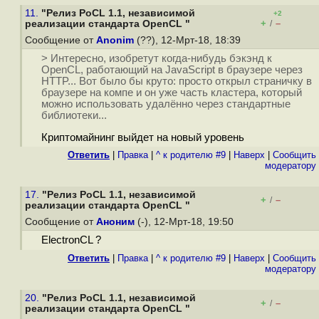
11.
"Релиз PoCL 1.1, независимой
+2
+
–
реализации стандарта OpenCL "
/
Сообщение от
Anonim
(??), 12-Мрт-18, 18:39
> Интересно, изобретут когда-нибудь бэкэнд к
OpenCL, работающий на JavaScript в браузере через
HTTP... Вот было бы круто: просто открыл страничку в
браузере на компе и он уже часть кластера, который
можно использовать удалённо через стандартные
библиотеки...
Криптомайнинг выйдет на новый уровень
Ответить
|
Правка
|
^ к родителю #9
|
Наверх
|
Cообщить
модератору
17.
"Релиз PoCL 1.1, независимой
+
–
/
реализации стандарта OpenCL "
Сообщение от
Аноним
(-), 12-Мрт-18, 19:50
ElectronCL ?
Ответить
|
Правка
|
^ к родителю #9
|
Наверх
|
Cообщить
модератору
20.
"Релиз PoCL 1.1, независимой
+
–
/
реализации стандарта OpenCL "