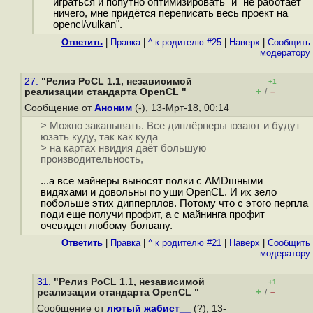
играться и попутно оптимизировать" и "не работает
ничего, мне придётся переписать весь проект на
opencl/vulkan".
Ответить
|
Правка
|
^ к родителю #25
|
Наверх
|
Cообщить
модератору
27.
"Релиз PoCL 1.1, независимой
+1
+
–
реализации стандарта OpenCL "
/
Сообщение от
Аноним
(-), 13-Мрт-18, 00:14
> Можно закaпывать. Все диплёрнеры юзают и будут
юзать куду, так как куда
> на картах нвидия даёт большую
производительность,
...а все майнеры выносят полки с AMDшными
видяхами и довольны по уши OpenCL. И их зело
побольше этих дипперплов. Потому что с этого перпла
поди еще получи профит, а с майнинга профит
очевиден любому болвану.
Ответить
|
Правка
|
^ к родителю #21
|
Наверх
|
Cообщить
модератору
31.
"Релиз PoCL 1.1, независимой
+1
+
–
реализации стандарта OpenCL "
/
Сообщение от
лютый жабист__
(?), 13-