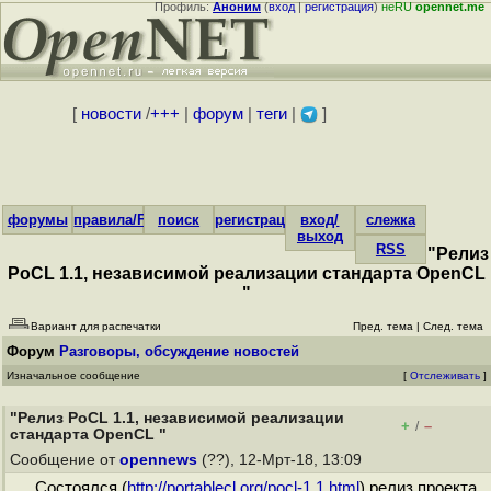
Профиль:
Аноним
(
вход
|
регистрация
)
неRU
opennet.me
[
новости
/
+++
|
форум
|
теги
|
]
форумы
правила/FAQ
поиск
регистрация
вход/
слежка
выход
RSS
"Релиз
PoCL 1.1, независимой реализации стандарта OpenCL
"
Вариант для распечатки
Пред. тема
|
След. тема
Форум
Разговоры, обсуждение новостей
Изначальное сообщение
[
Отслеживать
]
"Релиз PoCL 1.1, независимой реализации
+
–
/
стандарта OpenCL "
Сообщение от
opennews
(??), 12-Мрт-18, 13:09
Состоялся (
http://portablecl.org/pocl-1.1.html
) релиз проекта