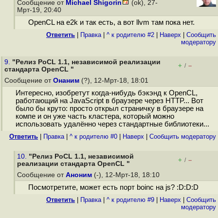
Сообщение от
Michael Shigorin
(ok), 27-
Мрт-19, 20:40
OpenCL на e2k и так есть, а вот llvm там пока нет.
Ответить
|
Правка
|
^ к родителю #2
|
Наверх
|
Cообщить
модератору
9.
"Релиз PoCL 1.1, независимой реализации
+
–
/
стандарта OpenCL "
Сообщение от
Онаним
(?), 12-Мрт-18, 18:01
Интересно, изобретут когда-нибудь бэкэнд к OpenCL,
работающий на JavaScript в браузере через HTTP... Вот
было бы круто: просто открыл страничку в браузере на
компе и он уже часть кластера, который можно
использовать удалённо через стандартные библиотеки...
Ответить
|
Правка
|
^ к родителю #0
|
Наверх
|
Cообщить модератору
10.
"Релиз PoCL 1.1, независимой
+
–
/
реализации стандарта OpenCL "
Сообщение от
Аноним
(-), 12-Мрт-18, 18:10
Посмотретите, может есть порт boinc на js? :D:D:D
Ответить
|
Правка
|
^ к родителю #9
|
Наверх
|
Cообщить
модератору