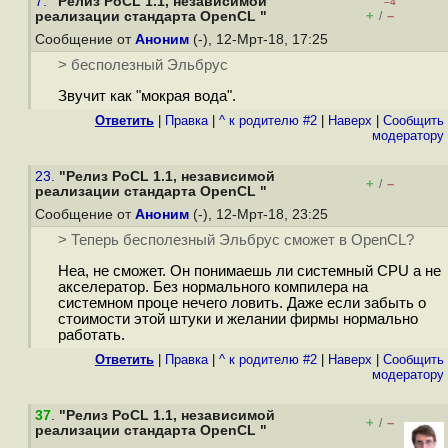
7.
"Релиз PoCL 1.1, независимой
–4
+
–
реализации стандарта OpenCL "
/
Сообщение от
Аноним
(-), 12-Мрт-18, 17:25
> бесполезный Эльбрус
Звучит как "мокрая вода".
Ответить
|
Правка
|
^ к родителю #2
|
Наверх
|
Cообщить
модератору
23.
"Релиз PoCL 1.1, независимой
+
–
/
реализации стандарта OpenCL "
Сообщение от
Аноним
(-), 12-Мрт-18, 23:25
> Теперь бесполезный Эльбрус сможет в OpenCL?
Неа, не сможет. Он понимаешь ли системный CPU а не
акселератор. Без нормального компилера на
системном проце нечего ловить. Даже если забыть о
стоимости этой штуки и желании фирмы нормально
работать.
Ответить
|
Правка
|
^ к родителю #2
|
Наверх
|
Cообщить
модератору
37
.
"Релиз PoCL 1.1, независимой
+
–
/
реализации стандарта OpenCL "