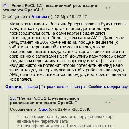
21.
"Релиз PoCL 1.1, независимой реализации
+
–
/
стандарта OpenCL "
Сообщение от
Аноним
(-), 12-Мрт-18, 22:42
Можно закaпывать. Все диплёрнеры юзают и будут юзать
куду, так как куда на картах нвидия даёт большую
производительность, а сами карты нвидия дают
производительность больше, чем карты AMD. Даже если
АМД станет на 20% круче нвидии, проще и дешевле (с
учётом альтернативной стоимости и того, что за
ресёрчеров платит государство, а карта стоит копейки по
сравнению с затратами на зп) докупить пару топовых карт
нвидиа чем перепиливать тензорфлоу или кафэ. Так что
нвидию никто не потеснит, чтобы потеснить нвидид надо
запилить куду поверх вулкана, чтобы работала на амудэ.
АМД лично этим заниматься не будет, ибо юристы нвидии
иск впаяют.
Ответить
|
Правка
|
^ к родителю #0
|
Наверх
|
Cообщить модератору
25.
"Релиз PoCL 1.1, независимой
+2
+
–
реализации стандарта OpenCL "
/
Сообщение от
Stax
(ok), 12-Мрт-18, 23:48
> с затратами на зп) докупить пару топовых карт
нвидиа чем перепиливать
> тензорфлоу или кафэ. Так что нвидию никто не