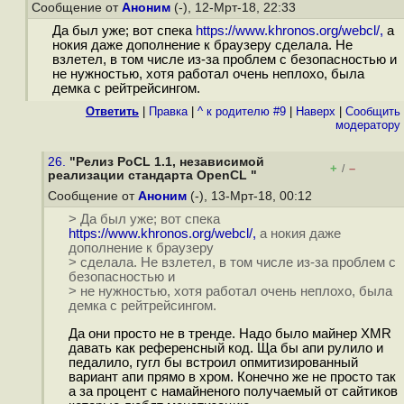
Сообщение от
Аноним
(-), 12-Мрт-18, 22:33
Да был уже; вот спека
https://www.khronos.org/webcl/,
а
нокия даже дополнение к браузеру сделала. Не
взлетел, в том числе из-за проблем с безопасностью и
не нужностью, хотя работал очень неплохо, была
демка с рейтрейсингом.
Ответить
|
Правка
|
^ к родителю #9
|
Наверх
|
Cообщить
модератору
26.
"Релиз PoCL 1.1, независимой
+
–
/
реализации стандарта OpenCL "
Сообщение от
Аноним
(-), 13-Мрт-18, 00:12
> Да был уже; вот спека
https://www.khronos.org/webcl/,
а нокия даже
дополнение к браузеру
> сделала. Не взлетел, в том числе из-за проблем с
безопасностью и
> не нужностью, хотя работал очень неплохо, была
демка с рейтрейсингом.
Да они просто не в тренде. Надо было майнер XMR
давать как референсный код. Ща бы апи рулило и
педалило, гугл бы встроил опмитизированный
вариант апи прямо в хром. Конечно же не просто так
а за процент с намайненого получаемый от сайтиков