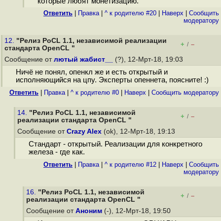
которые любят монетизацию.
Ответить
|
Правка
|
^ к родителю #20
|
Наверх
|
Cообщить
модератору
12.
"Релиз PoCL 1.1, независимой реализации
+
–
/
стандарта OpenCL "
Сообщение от
лютый жабист__
(?), 12-Мрт-18, 19:03
Ничё не понял, опенкл же и есть открытый и
исполняющийся на цпу. Эксперты опеннета, поясните! :)
Ответить
|
Правка
|
^ к родителю #0
|
Наверх
|
Cообщить модератору
14.
"Релиз PoCL 1.1, независимой
+
–
/
реализации стандарта OpenCL "
Сообщение от
Crazy Alex
(ok), 12-Мрт-18, 19:13
Стандарт - открытый. Реализации для конкретного
железа - где как.
Ответить
|
Правка
|
^ к родителю #12
|
Наверх
|
Cообщить
модератору
16.
"Релиз PoCL 1.1, независимой
+
–
/
реализации стандарта OpenCL "
Сообщение от
Аноним
(-), 12-Мрт-18, 19:50