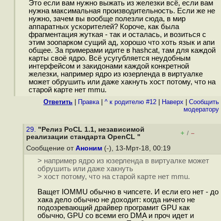
Это если вам нужно выжать из железки всё, если вам
нужна максимальная производительность. Если же не
нужно, зачем вы вообще полезли сюда, в мир
аппаратных ускорителей? Короче, как была
фрагментация жуткая - так и осталась, и возиться с
этим зоопарком сущий ад, хорошо что хоть язык и апи
общее. За примерами идите в hashcat, там для каждой
карты своё ядро. Всё усугубляется неудобным
интерфейсом и закидонами каждой конкретной
железки, например ядро из юзерленда в виртуалке
может обрушить или даже хакнуть хост потому, что на
старой карте нет mmu.
Ответить
|
Правка
|
^ к родителю #12
|
Наверх
|
Cообщить
модератору
29.
"Релиз PoCL 1.1, независимой
+
–
/
реализации стандарта OpenCL "
Сообщение от
Аноним
(-), 13-Мрт-18, 00:19
> например ядро из юзерленда в виртуалке может
обрушить или даже хакнуть
> хост потому, что на старой карте нет mmu.
Ващет IOMMU обычно в чипсете. И если его нет - до
хака дело обычно не доходит: когда ничего не
подозревающий драйвер програмит GPU как
обычно, GPU со всеми его DMA и проч идет и