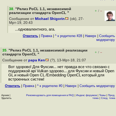
38
.
"Релиз PoCL 1.1, независимой
+
–
/
реализации стандарта OpenCL "
Сообщение от
Michael Shigorin
(ok), 27-
Мрт-19, 20:43
...одновалентного, ага.
Ответить
|
Правка
|
^ к родителю #28
|
Наверх
|
Cообщить
модератору
35
.
"Релиз PoCL 1.1, независимой реализации
+
–
/
стандарта OpenCL "
Сообщение от
papa Ken
(?), 13-Мрт-18, 21:07
Вот здорово! Для Фуксии... нет правда все что связано с
поддержкой api Vulkan здорово... для Фуксии и новый Open
GL и новый Open CL /Embedding OpenCL который для
встроенных систем!
Ответить
|
Правка
|
^ к родителю #0
|
Наверх
|
Cообщить модератору
Архив
|
Рекомендовать для помещения в FAQ
|
Индекс форумов
|
Темы
|
Пред.
Удалить
тема
|
След. тема