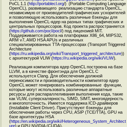
PoCL 1.1 (
http://portablecl.org
/) (Portable Computing Language
OpenCL), развивающего реализацию стандарта OpenCL,
независимую от производителей графических ускорителей
и позволяющую использовать различные бэкенды для
выполнения OpenCL-ядер на разных типах графических и
центральных процессоров. Код проекта распространяется
(
https://github.com/pocl/pocl
/) под лицензией MIT.
Поддерживается работа на платформах X86_64, MIPS32,
ARM v7, AMD HSA APUs и различных
специализированных TTA-процессорах (Transport Triggered
Architecture
(
https://ru.wikipedia.org/wiki/Transport_triggered_architecture
))
c архитектурой VLIW (
https://ru.wikipedia.org/wiki/VLIW
).
Реализация компилятора ядер OpenCL построена на базе
LLVM, а в качестве фронтэнда для OpenCL C
используется Clang. Для обеспечения должной
переносимости и производительности компилятор ядер
OpenCL может генерировать комбинированные функции,
которые могут использовать различные аппаратные
ресурсы для распараллеливания выполнения кода, такие
как VLIW, суперскалярность, SIMD, SIMT, многоядерность
и многопоточность. Имеется поддержка ICD-драйверов
(Installable Client Driver). Присутствуют бэкенды для
обеспечения работы через CPU, ASIP (TCE/TTA), GPU на
базе архитектуры HSA
(
https://en.wikipedia.org/wiki/Heterogeneous_System_Architect
ure
) и GPU NVIDIA (CUDA).