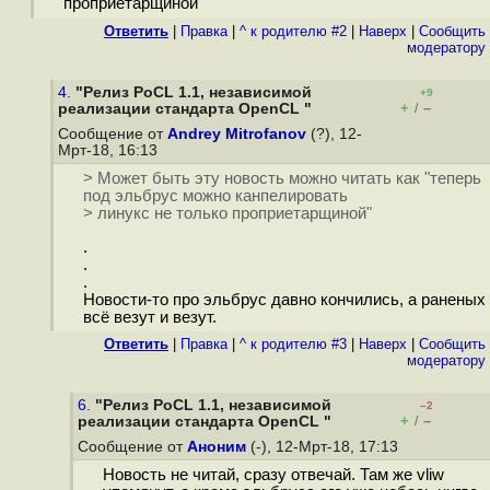
проприетарщиной"
Ответить
|
Правка
|
^ к родителю #2
|
Наверх
|
Cообщить
модератору
4.
"Релиз PoCL 1.1, независимой
+9
+
–
реализации стандарта OpenCL "
/
Сообщение от
Andrey Mitrofanov
(?), 12-
Мрт-18, 16:13
> Может быть эту новость можно читать как "теперь
под эльбрус можно канпелировать
> линукс не только проприетарщиной"
.
.
.
Новости-то про эльбрус давно кончились, а раненых
всё везут и везут.
Ответить
|
Правка
|
^ к родителю #3
|
Наверх
|
Cообщить
модератору
6.
"Релиз PoCL 1.1, независимой
–2
+
–
реализации стандарта OpenCL "
/
Сообщение от
Аноним
(-), 12-Мрт-18, 17:13
Новость не читай, сразу отвечай. Там же vliw