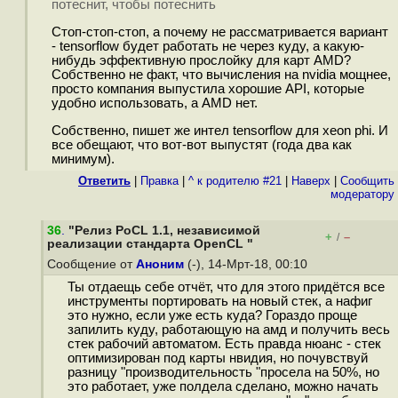
потеснит, чтобы потеснить
Стоп-стоп-стоп, а почему не рассматривается вариант
- tensorflow будет работать не через куду, а какую-
нибудь эффективную прослойку для карт AMD?
Собственно не факт, что вычисления на nvidia мощнее,
просто компания выпустила хорошие API, которые
удобно использовать, а AMD нет.
Собственно, пишет же интел tensorflow для xeon phi. И
все обещают, что вот-вот выпустят (года два как
минимум).
Ответить
|
Правка
|
^ к родителю #21
|
Наверх
|
Cообщить
модератору
36
.
"Релиз PoCL 1.1, независимой
+
–
/
реализации стандарта OpenCL "
Сообщение от
Аноним
(-), 14-Мрт-18, 00:10
Ты отдаещь себе отчёт, что для этого придётся все
инструменты портировать на новый стек, а нафиг
это нужно, если уже есть куда? Гораздо проще
запилить куду, работающую на амд и получить весь
стек рабочий автоматом. Есть правда нюанс - стек
оптимизирован под карты нвидия, но почувствуй
разницу "производительность "просела на 50%, но
это работает, уже полдела сделано, можно начать