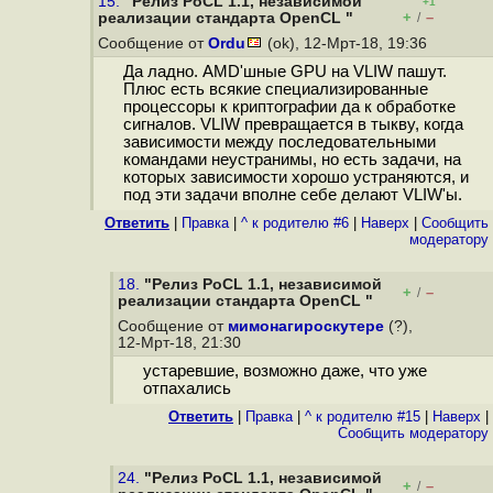
15.
"Релиз PoCL 1.1, независимой
+1
+
–
реализации стандарта OpenCL "
/
Сообщение от
Ordu
(ok), 12-Мрт-18, 19:36
Да ладно. AMD'шные GPU на VLIW пашут.
Плюс есть всякие специализированные
процессоры к криптографии да к обработке
сигналов. VLIW превращается в тыкву, когда
зависимости между последовательными
командами неустранимы, но есть задачи, на
которых зависимости хорошо устраняются, и
под эти задачи вполне себе делают VLIW'ы.
Ответить
|
Правка
|
^ к родителю #6
|
Наверх
|
Cообщить
модератору
18.
"Релиз PoCL 1.1, независимой
+
–
/
реализации стандарта OpenCL "
Сообщение от
мимонагироскутере
(?),
12-Мрт-18, 21:30
устаревшие, возможно даже, что уже
отпахались
Ответить
|
Правка
|
^ к родителю #15
|
Наверх
|
Cообщить модератору
24.
"Релиз PoCL 1.1, независимой
+
–
/