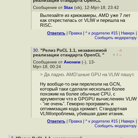
реализации стандарта OpenCL "
Сообщение от
Stax
(ok), 12-Мрт-18, 23:42
Вылезайте из криокамеры, AMD уже 7 лет
как открестилась от VLIW и перешла на
RISC.
Ответить
|
Правка
|
^ к родителю #15
|
Наверх
|
Cообщить модератору
30.
"Релиз PoCL 1.1, независимой
–1
+
–
реализации стандарта OpenCL "
/
Сообщение от
Аноним
(-), 13-
Мрт-18, 00:24
> Да ладно. AMD'шные GPU на VLIW пашут.
Ну вообще-то они перелезли на GCN,
который таки сделали несколько более
похожим на более обычные CPU, с
аргументом что в GPGPU вычислениях VLIW
- "не очень". Геморно програмить и
оптимизация кода хромает. Стандартная
VLIWопроблема, убившая даже итаник.
Ответить
|
Правка
|
^ к родителю #15
|
Наверх
|
Cообщить модератору