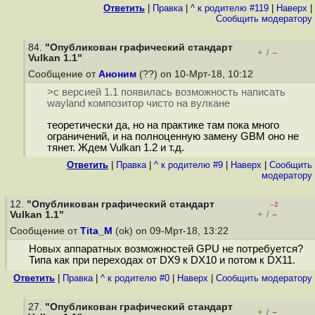
Ответить
|
Правка
|
^ к родителю #119
|
Наверх
|
Cообщить модератору
84.
"Опубликован графический стандарт
+
–
/
Vulkan 1.1"
Сообщение от
Аноним
(??) on 10-Мрт-18, 10:12
>с версией 1.1 появилась возможность написать
wayland композитор чисто на вулкане
теоретически да, но на практике там пока много
ограничений, и на полноценную замену GBM оно не
тянет. Ждем Vulkan 1.2 и т.д.
Ответить
|
Правка
|
^ к родителю #9
|
Наверх
|
Cообщить
модератору
12.
"Опубликован графический стандарт
–2
+
–
Vulkan 1.1"
/
Сообщение от
Tita_M
(ok) on 09-Мрт-18, 13:22
Новых аппаратных возможностей GPU не потребуется?
Типа как при переходах от DX9 к DX10 и потом к DX11.
Ответить
|
Правка
|
^ к родителю #0
|
Наверх
|
Cообщить модератору
27.
"Опубликован графический стандарт
+
–
/