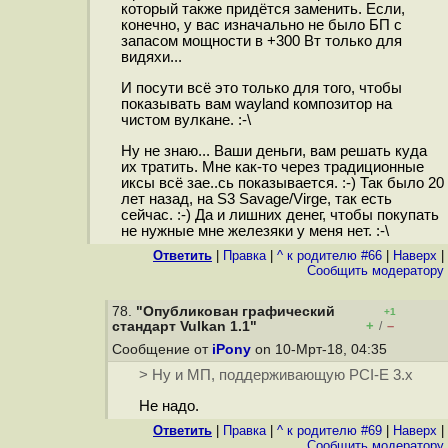
который также придётся заменить. Если,
конечно, у вас изначально не было БП с
запасом мощности в +300 Вт только для
видяхи...
И посути всё это только для того, чтобы
показывать вам wayland композитор на
чистом вулкане. :-\
Ну не знаю... Ваши деньги, вам решать куда
их тратить. Мне как-то через традиционные
иксы всё зае..сь показывается. :-) Так было 20
лет назад, на S3 Savage/Virge, так есть
сейчас. :-) Да и лишних денег, чтобы покупать
не нужные мне железяки у меня нет. :-\
Ответить
|
Правка
|
^ к родителю #66
|
Наверх
|
Cообщить модератору
78.
"Опубликован графический
+1
+
–
стандарт Vulkan 1.1"
/
Сообщение от
iPony
on 10-Мрт-18, 04:35
> Ну и МП, поддерживающую PCI-E 3.x
Не надо.
Ответить
|
Правка
|
^ к родителю #69
|
Наверх
|
Cообщить модератору