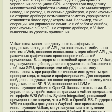
предоставляет приложениям средства для прямого
управления операциями GPU и встроенную поддержку
многопоточной обработки команд GPU, что минимизирует
накладные расходы, вносимые драйвером, а реализуемы
на стороне драйвера возможности заметно упрощаются и
становятся более предсказуемыми. Например, такие
операции, как управление памятью и обработка ошибок,
реализуемые в OpenGL на стороне драйвера, в Vulkan
вынесены на уровень приложения.
Vulkan охватывает все доступные платформы и
предоставляет единый API для настольных, мобильных
систем и Web, позволяя использовать один общий API дл
различных графических процессоров и областей
применения. Благодаря многослойной архитектуре Vulkan
подразумевающей создание инструментов, работающих с
любыми GPU, производители оборудования могут
использовать при разработке типовые инструменты для
проверки кода, отладки и профилирования. Для создания
шейдеров предлагается новое переносимое промежуточн
представление SPIR-V, основанное на LLVM и
использующее общие с OpenCL базовые технологии. Для
управления устройствами и экранами в Vulkan предлагает
интерфейс WSI (Window System Integration), решающий
примерно те же задачи, что и EGL в OpenGL ES. Поддерж
WSI из коробки доступна в Wayland - все приложения,
использующие Vulkan, могут запускаться в окружении
немодифицированных серверов Wayland. Возможность