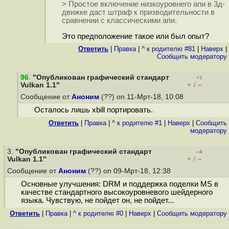
> Простое включение низкоуровнего апи в 3д-
движке даст штраф к призводительности в
сравнении с классическими апи.
Это предположение такое или был опыт?
Ответить
|
Правка
|
^ к родителю #81
|
Наверх
|
Cообщить модератору
96
.
"Опубликован графический стандарт
+1
+
–
Vulkan 1.1"
/
Сообщение от
Аноним
(??) on 11-Мрт-18, 10:08
Осталось лишь xbill портировать.
Ответить
|
Правка
|
^ к родителю #1
|
Наверх
|
Cообщить
модератору
3.
"Опубликован графический стандарт
–4
+
–
Vulkan 1.1"
/
Сообщение от
Аноним
(??) on 09-Мрт-18, 12:38
Основные улучшения: DRM и поддержка поделки MS в
качестве стандартного высокоуровневого шейдерного
языка. Чувствую, не пойдет он, не пойдет...
Ответить
|
Правка
|
^ к родителю #0
|
Наверх
|
Cообщить модератору