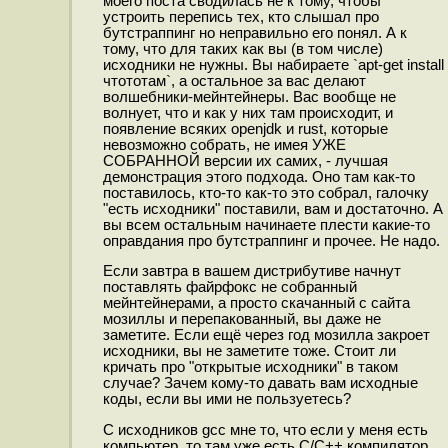
моего поста сводилась не к тому, чтобы
устроить перепись тех, кто слышал про
бутстраппинг но неправильно его понял. А к
тому, что для таких как вы (в том числе)
исходники не нужны. Вы набираете `apt-get install
чтототам`, а остальное за вас делают
волшебники-мейнтейнеры. Вас вообще не
волнует, что и как у них там происходит, и
появление всяких openjdk и rust, которые
невозможно собрать, не имея УЖЕ
СОБРАННОЙ версии их самих, - лучшая
демонстрация этого подхода. Оно там как-то
поставилось, кто-то как-то это собрал, галочку
"есть исходники" поставили, вам и достаточно. А
вы всем остальным начинаете плести какие-то
оправдания про бутстраппинг и прочее. Не надо.
Если завтра в вашем дистрибутиве начнут
поставлять файрфокс не собранный
мейнтейнерами, а просто скачанный с сайта
мозиллы и перепакованный, вы даже не
заметите. Если ещё через год мозилла закроет
исходники, вы не заметите тоже. Стоит ли
кричать про "открытые исходники" в таком
случае? Зачем кому-то давать вам исходные
коды, если вы ими не пользуетесь?
С исходников gcc мне то, что если у меня есть
компьютер, то там уже есть С/C++ компилятор,