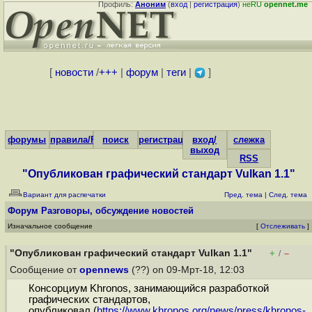
Профиль:
Аноним
(
вход
|
регистрация
)
неRU
opennet.me
[
новости
/
+++
|
форум
|
теги
|
]
форумы
правила/FAQ
поиск
регистрация
вход/
слежка
выход
RSS
"Опубликован графический стандарт Vulkan 1.1"
Вариант для распечатки
Пред. тема
|
След. тема
Форум
Разговоры, обсуждение новостей
Изначальное сообщение
[
Отслеживать
]
"Опубликован графический стандарт Vulkan 1.1"
+
–
/
Сообщение от
opennews
(??) on 09-Мрт-18, 12:03
Консорциум Khronos, занимающийся разработкой
графических стандартов,
опубликовал (
https://www.khronos.org/news/press/khronos-