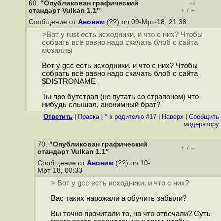
60.
"Опубликован графический
+6
+
–
стандарт Vulkan 1.1"
/
Сообщение от
Аноним
(??) on 09-Мрт-18, 21:38
>Вот у rust есть исходники, и что с них? Чтобы
собрать всё равно надо скачать блоб с сайта
мозиллы
Вот у gcc есть исходники, и что с них? Чтобы
собрать всё равно надо скачать блоб с сайта
$DISTRONAME
Ты про бутстрап (не путать со страпоном) что-
нибудь слышал, анонимный брат?
Ответить
|
Правка
|
^ к родителю #17
|
Наверх
|
Cообщить
модератору
70.
"Опубликован графический
+
–
/
стандарт Vulkan 1.1"
Сообщение от
Аноним
(??) on 10-
Мрт-18, 00:33
> Вот у gcc есть исходники, и что с них?
Вас таких нарожали а обучить забыли?
Вы точно прочитали то, на что отвечали? Суть