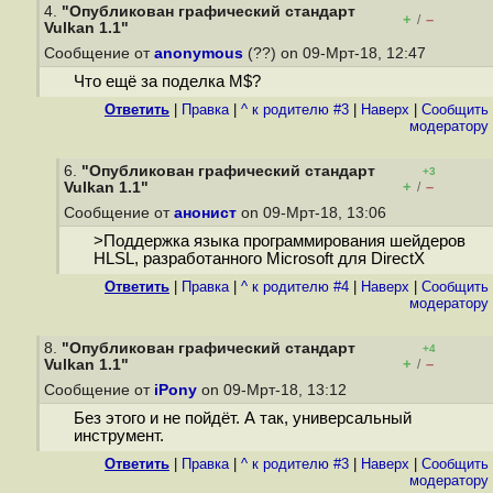
4.
"Опубликован графический стандарт
+
–
/
Vulkan 1.1"
Сообщение от
anonymous
(??) on 09-Мрт-18, 12:47
Что ещё за поделка M$?
Ответить
|
Правка
|
^ к родителю #3
|
Наверх
|
Cообщить
модератору
6.
"Опубликован графический стандарт
+3
+
–
Vulkan 1.1"
/
Сообщение от
анонист
on 09-Мрт-18, 13:06
>Поддержка языка программирования шейдеров
HLSL, разработанного Microsoft для DirectX
Ответить
|
Правка
|
^ к родителю #4
|
Наверх
|
Cообщить
модератору
8.
"Опубликован графический стандарт
+4
+
–
Vulkan 1.1"
/
Сообщение от
iPony
on 09-Мрт-18, 13:12
Без этого и не пойдёт. А так, универсальный
инструмент.
Ответить
|
Правка
|
^ к родителю #3
|
Наверх
|
Cообщить
модератору