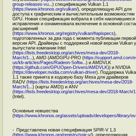
group-releases-vu...
) спецификацию Vulkan 1.1
(
https://www.khronos.org/vulkan
/), определяющую API для
доступа к графическим и вычислительным возможностям
GPU. Новая спецификация вобрала в себя накопившиеся
исправления и ознаменовала включение в основной соста
расширений
(
https://www.khronos.org/registry/vulkan/#apispecs
),
подготовленных за два года с момента публикации первой
версии API. Драйверы с поддержкой новой версии Vulkan 
выпустили компании Intel
(
https://lists.freedesktop.org/archives/mesa-dev/2018-
March/1...
), AMD (AMDGPU-PRO (
https://support.amd.com/e
us/kb-articles/Pages/Radeon-Softw...
) и AMDVLK
(
https://github.com/GPUOpen-Drivers/AMDVLK
)) и NVIDIA
(
https://developer.nvidia.com/vulkan-driver
). Поддержка Vulk
1.1 также принята в кодовую базу Mesa для драйверов
RADV (
https://lists.freedesktop.org/archives/mesa-dev/2018-
March/1...
) (карты AMD)) и ANV
(
https://lists.freedesktop.org/archives/mesa-dev/2018-March/1.
(Intel).
Основные новшества
(
https://www.khronos.org/assets/uploads/developers/library/ov.
- Представлена новая спецификация SPIR-V 1.3
(
https://www.khronos.org/registry/spir-v
/), определяющая