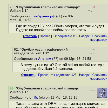
23.
"Опубликован графический стандарт
–5
+
–
Vulkan 1.1"
/
Сообщение от
чебурнет.рф
(ok) on 09-
Мрт-18, 14:32
Где не пойдёт? У вас? Почти уверен, что так и будет.
Будете по новой свои вайны распиливать.
Ответить
|
Правка
|
^ к родителю #3
|
Наверх
|
Cообщить
модератору
62.
"Опубликован графический
+1
+
–
стандарт Vulkan 1.1"
/
Сообщение от
Аноним
(??) on 09-Мрт-18, 21:58
А чему тут не идти? Считай hlsl на любой тостер с
поддержкой vulkan 1.1 завезли.
Ответить
|
Правка
|
^ к родителю #23
|
Наверх
|
Cообщить
модератору
99
.
"Опубликован графический стандарт
+
–
/
Vulkan 1.1"
Сообщение от
lfx
(ok) on 11-Мрт-18, 13:18
Такая параша этот DRM все элементарно снимается
платой захвата, которая к тому же стоит копейки.