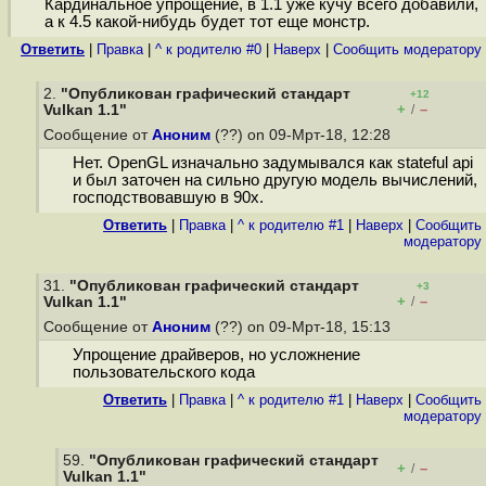
Кардинальное упрощение, в 1.1 уже кучу всего добавили,
а к 4.5 какой-нибудь будет тот еще монстр.
Ответить
|
Правка
|
^ к родителю #0
|
Наверх
|
Cообщить модератору
2.
"Опубликован графический стандарт
+12
+
–
Vulkan 1.1"
/
Сообщение от
Аноним
(??) on 09-Мрт-18, 12:28
Нет. OpenGL изначально задумывался как stateful api
и был заточен на сильно другую модель вычислений,
господствовавшую в 90х.
Ответить
|
Правка
|
^ к родителю #1
|
Наверх
|
Cообщить
модератору
31.
"Опубликован графический стандарт
+3
+
–
Vulkan 1.1"
/
Сообщение от
Аноним
(??) on 09-Мрт-18, 15:13
Упрощение драйверов, но усложнение
пользовательского кода
Ответить
|
Правка
|
^ к родителю #1
|
Наверх
|
Cообщить
модератору
59.
"Опубликован графический стандарт
+
–
/
Vulkan 1.1"