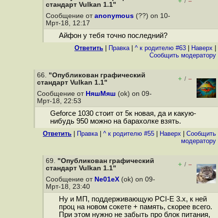
+
–
/
стандарт Vulkan 1.1"
Сообщение от
anonymous
(??) on 10-
Мрт-18, 12:17
Айфон у тебя точно последний?
Ответить
|
Правка
|
^ к родителю #63
|
Наверх
|
Cообщить модератору
66.
"Опубликован графический
+
–
/
стандарт Vulkan 1.1"
Сообщение от
НяшМяш
(ok) on 09-
Мрт-18, 22:53
Geforce 1030 стоит от 5к новая, да и какую-
нибудь 950 можно на барахолке взять.
Ответить
|
Правка
|
^ к родителю #55
|
Наверх
|
Cообщить
модератору
69.
"Опубликован графический
+
–
/
стандарт Vulkan 1.1"
Сообщение от
Ne01eX
(ok) on 09-
Мрт-18, 23:40
Ну и МП, поддерживающую PCI-E 3.x, к ней
проц на новом сокете + память, скорее всего.
При этом нужно не забыть про блок питания,