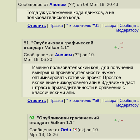
Сообщение от
Аноним
(??) on 09-Мрт-18, 20:43
Тогда уж усложнение кода движков, а не
пользовательского кода.
Ответить
|
Правка
|
^ к родителю #31
|
Наверх
|
Cообщить
модератору
81.
"Опубликован графический
–1
+
–
стандарт Vulkan 1.1"
/
Сообщение от
Аноним
(??) on 10-
Мрт-18, 06:20
Именно пользовательский код, для получения
выигрыша производительности нужно
оптимизировать готовый проект. Простое
включение низкоуровнего апи в 3д-движке даст
штраф к призводительности в сравнении с
классическими апи.
Ответить
|
Правка
|
^ к родителю #59
|
Наверх
|
Cообщить
модератору
93
.
"Опубликован графический
+
–
/
стандарт Vulkan 1.1"
Сообщение от
Ordu
(ok) on 10-
Мрт-18, 19:26