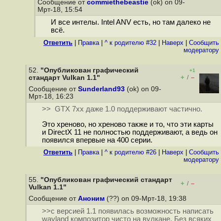
Сообщение от
commiethebeastie
(ok) on 09-
Мрт-18, 15:54
И все интелы. Intel ANV есть, но там далеко не
всё.
Ответить
|
Правка
|
^ к родителю #32
|
Наверх
|
Cообщить
модератору
52.
"Опубликован графический
+1
+
–
стандарт Vulkan 1.1"
/
Сообщение от
Sunderland93
(ok) on 09-
Мрт-18, 16:23
>> GTX 7xx даже 1.0 поддерживают частично.
Это хреново, но хреново также и то, что эти карты
и DirectX 11 не полностью поддерживают, а ведь он
появился впервые на 400 серии.
Ответить
|
Правка
|
^ к родителю #26
|
Наверх
|
Cообщить
модератору
55.
"Опубликован графический стандарт
+
–
/
Vulkan 1.1"
Сообщение от
Аноним
(??) on 09-Мрт-18, 19:38
>>с версией 1.1 появилась возможность написать
wayland композитор чисто на вулкане. Без всяких