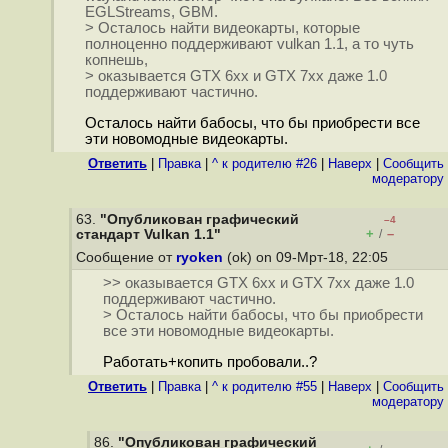
EGLStreams, GBM.
> Осталось найти видеокарты, которые
полноценно поддерживают vulkan 1.1, а то чуть
копнешь,
> оказывается GTX 6xx и GTX 7xx даже 1.0
поддерживают частично.
Осталось найти бабосы, что бы приобрести все
эти новомодные видеокарты.
Ответить
|
Правка
|
^ к родителю #26
|
Наверх
|
Cообщить
модератору
63.
"Опубликован графический
–4
+
–
стандарт Vulkan 1.1"
/
Сообщение от
ryoken
(ok) on 09-Мрт-18, 22:05
>> оказывается GTX 6xx и GTX 7xx даже 1.0
поддерживают частично.
> Осталось найти бабосы, что бы приобрести
все эти новомодные видеокарты.
Работать+копить пробовали..?
Ответить
|
Правка
|
^ к родителю #55
|
Наверх
|
Cообщить
модератору
86.
"Опубликован графический