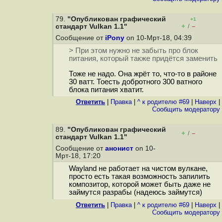
79.
"Опубликован графический
+1
+
–
стандарт Vulkan 1.1"
/
Сообщение от
iPony
on 10-Мрт-18, 04:39
> При этом нужно не забыть про блок
питания, который также придётся заменить
Тоже не надо. Она жрёт то, что-то в районе
30 ватт. Тоесть добротного 300 ватного
блока питания хватит.
Ответить
|
Правка
|
^ к родителю #69
|
Наверх
|
Cообщить модератору
89.
"Опубликован графический
+
–
/
стандарт Vulkan 1.1"
Сообщение от
анонист
on 10-
Мрт-18, 17:20
Wayland не работает на чистом вулкане,
просто есть такая возможность запилить
композитор, которой может быть даже не
займутся разрабы (надеюсь займутся)
Ответить
|
Правка
|
^ к родителю #69
|
Наверх
|
Cообщить модератору