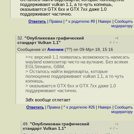
поддерживают vulkan 1.1, а то чуть копнешь,
оказывается GTX 6xx и GTX 7xx даже 1.0
поддерживают частично.
Ответить
|
Правка
|
^ к родителю #9
|
Наверх
|
Cообщить
модератору
32.
"Опубликован графический
+8
+
–
стандарт Vulkan 1.1"
/
Сообщение от
Аноним
(??) on 09-Мрт-18, 15:16
>>с версией 1.1 появилась возможность написать
wayland композитор чисто на вулкане. Без всяких
EGLStreams, GBM.
> Осталось найти видеокарты, которые
полноценно поддерживают vulkan 1.1, а то чуть
копнешь,
> оказывается GTX 6xx и GTX 7xx даже 1.0
поддерживают частично.
3dfx вообще отлетает
Ответить
|
Правка
|
^ к родителю #26
|
Наверх
|
Cообщить
модератору
49.
"Опубликован графический
+1
+
–
стандарт Vulkan 1.1"
/