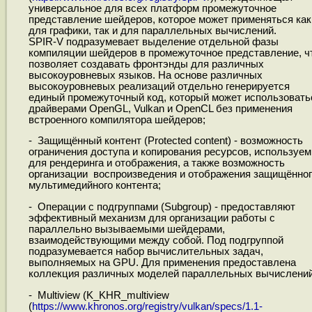
универсальное для всех платформ промежуточное
представление шейдеров, которое может применяться как
для графики, так и для параллельных вычислений.
SPIR-V подразумевает выделение отдельной фазы
компиляции шейдеров в промежуточное представление, ч
позволяет создавать фронтэнды для различных
высокоуровневых языков. На основе различных
высокоуровневых реализаций отдельно генерируется
единый промежуточный код, который может использовать
драйверами OpenGL, Vulkan и OpenCL без применения
встроенного компилятора шейдеров;
- Защищённый контент (Protected content) - возможность
ограничения доступа и копирования ресурсов, используе
для рендеринга и отображения, а также возможность
организации воспроизведения и отображения защищённог
мультимедийного контента;
- Операции с подгруппами (Subgroup) - предоставляют
эффективный механизм для организации работы с
параллельно вызываемыми шейдерами,
взаимодействующими между собой. Под подгруппой
подразумевается набор вычислительных задач,
выполняемых на GPU. Для применения предоставлена
коллекция различных моделей параллельных вычислений
- Multiview (K_KHR_multiview
(
https://www.khronos.org/registry/vulkan/specs/1.1-