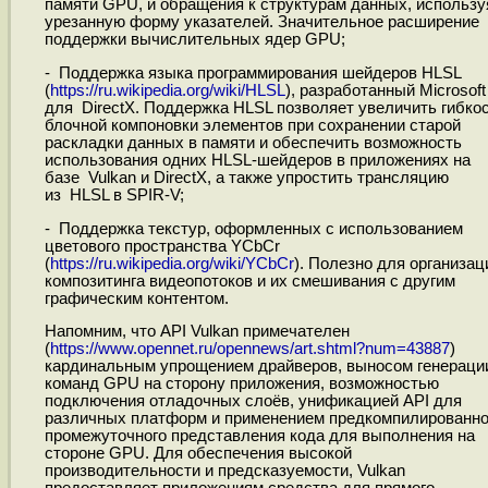
памяти GPU, и обращения к структурам данных, использу
урезанную форму указателей. Значительное расширение
поддержки вычислительных ядер GPU;
- Поддержка языка программирования шейдеров HLSL
(
https://ru.wikipedia.org/wiki/HLSL
), разработанный Microsoft
для DirectX. Поддержка HLSL позволяет увеличить гибко
блочной компоновки элементов при сохранении старой
раскладки данных в памяти и обеспечить возможность
использования одних HLSL-шейдеров в приложениях на
базе Vulkan и DirectX, а также упростить трансляцию
из HLSL в SPIR-V;
- Поддержка текстур, оформленных с использованием
цветового пространства YCbCr
(
https://ru.wikipedia.org/wiki/YCbCr
). Полезно для организац
композитинга видеопотоков и их смешивания с другим
графическим контентом.
Напомним, что API Vulkan примечателен
(
https://www.opennet.ru/opennews/art.shtml?num=43887
)
кардинальным упрощением драйверов, выносом генераци
команд GPU на сторону приложения, возможностью
подключения отладочных слоёв, унификацией API для
различных платформ и применением предкомпилированно
промежуточного представления кода для выполнения на
стороне GPU. Для обеспечения высокой
производительности и предсказуемости, Vulkan