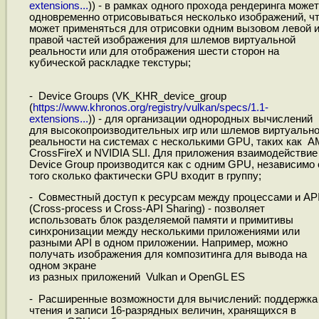
extensions...
)) - в рамках одного прохода рендеринга может
одновременно отрисовываться несколько изображений, ч
может применяться для отрисовки одним вызовом левой 
правой частей изображения для шлемов виртуальной
реальности или для отображения шести сторон на
кубической раскладке текстуры;
- Device Groups (VK_KHR_device_group
(
https://www.khronos.org/registry/vulkan/specs/1.1-
extensions...
)) - для организации однородных вычислений
для высокопроизводительных игр или шлемов виртуальн
реальности на системах с несколькими GPU, таких как 
CrossFireX и NVIDIA SLI. Для приложения взаимодействие
Device Group производится как с одним GPU, независимо 
того сколько фактически GPU входит в группу;
- Совместный доступ к ресурсам между процессами и AP
(Cross-process и Cross-API Sharing) - позволяет
использовать блок разделяемой памяти и примитивы
синхронизации между несколькими приложениями или
разными API в одном приложении. Например, можно
получать изображения для композитинга для вывода на
одном экране
из разных приложений Vulkan и OpenGL ES
- Расширенные возможности для вычислений: поддержка
чтения и записи 16-разрядных величин, хранящихся в