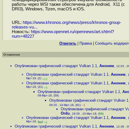
работы через WSI также обеспечена для Android, X11 (c
DRI3), Windows, Tizen, macOS и iOS.
URL:
https://www.khronos.org/news/press/khronos-group-
releases-vu...
Новость:
https://www.opennet.ru/opennews/art.shtml?
num=48227
Ответить
|
Правка
|
Cообщить модерат
Оглавление
Опубликован графический стандарт Vulkan 1.1
,
Аноним
,
12:03 , 0
Опубликован графический стандарт Vulkan 1.1
,
Аноним
,
Мрт-18, (2)
+12
Опубликован графический стандарт Vulkan 1.1
,
Аноним
,
Мрт-18, (31)
+3
Опубликован графический стандарт Vulkan 1.1
,
Ан
09-Мрт-18, (59)
Опубликован графический стандарт Vulkan 1
06:20 , 10-Мрт-18, (81)
–1
Опубликован графический стандарт Vu
Ordu
,
19:26 , 10-Мрт-18, (
93
)
Опубликован графический стандарт Vulkan 1.1
,
Аноним
,
Мрт-18, (
)
96
+1
Опубликован графический стандарт Vulkan 1.1
,
Аноним
,
12:38 , 0