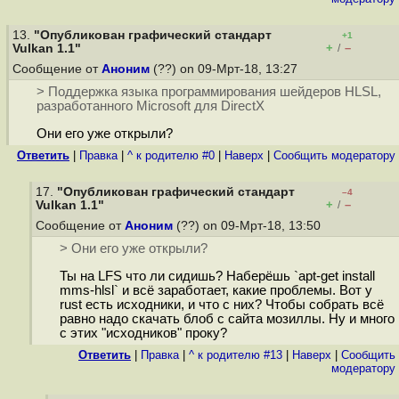
13.
"Опубликован графический стандарт
+1
+
–
Vulkan 1.1"
/
Сообщение от
Аноним
(??) on 09-Мрт-18, 13:27
> Поддержка языка программирования шейдеров HLSL,
разработанного Microsoft для DirectX
Они его уже открыли?
Ответить
|
Правка
|
^ к родителю #0
|
Наверх
|
Cообщить модератору
17.
"Опубликован графический стандарт
–4
+
–
Vulkan 1.1"
/
Сообщение от
Аноним
(??) on 09-Мрт-18, 13:50
> Они его уже открыли?
Ты на LFS что ли сидишь? Наберёшь `apt-get install
mms-hlsl` и всё заработает, какие проблемы. Вот у
rust есть исходники, и что с них? Чтобы собрать всё
равно надо скачать блоб с сайта мозиллы. Ну и много
с этих "исходников" проку?
Ответить
|
Правка
|
^ к родителю #13
|
Наверх
|
Cообщить
модератору