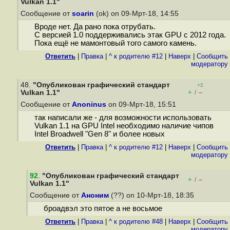
Vulkan 1.1"
Сообщение от
soarin
(ok) on 09-Мрт-18, 14:55
Вроде нет. Да рано пока отрубать.
С версией 1.0 поддерживались этак GPU с 2012 года.
Пока ещё не мамонтовый того самого камень.
Ответить
|
Правка
|
^ к родителю #12
|
Наверх
|
Cообщить
модератору
48.
"Опубликован графический стандарт
+2
+
–
Vulkan 1.1"
/
Сообщение от
Anoninus
on 09-Мрт-18, 15:51
так написали же - для возможности использовать
Vulkan 1.1 на GPU Intel необходимо наличие чипов
Intel Broadwell "Gen 8" и более новых
Ответить
|
Правка
|
^ к родителю #12
|
Наверх
|
Cообщить
модератору
92
.
"Опубликован графический стандарт
+
–
/
Vulkan 1.1"
Сообщение от
Аноним
(??) on 10-Мрт-18, 18:35
броадвэл это пятое а не восьмое
Ответить
|
Правка
|
^ к родителю #48
|
Наверх
|
Cообщить
модератору