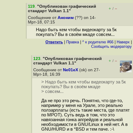
119
.
"Опубликован графический
+
–
/
стандарт Vulkan 1.1"
Сообщение от
Аноним
(??) on 14-
Мрт-18, 07:15
Надо быть кем чтобы видеокарту за 5к
покупать? Вы в своём мкаде совсем...
Ответить
|
Правка
|
^ к родителю #66
|
Наверх
|
Cообщить модератору
123
.
"Опубликован графический
+
–
/
стандарт Vulkan 1.1"
Сообщение от
Ne01eX
(ok) on 27-
Мрт-18, 16:39
> Надо быть кем чтобы видеокарту за 5к
покупать? Вы в своём мкаде
> совсем...
Да не про это речь. Понятно, что где-то,
например у меня на Урале, это реально
ползарплаты (есть такие места, где платят
по МРОТ). Суть ведь в том, что это
навязанная гонка апгрейдов и реальной
необходимости в GNU/Linux в ней нет. А в
GNU/HURD и в *BSD и тем паче. :-\