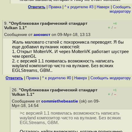
Ответить
|
Правка
|
^ к родителю #3
|
Наверх
|
Cообщить
модератору
9.
"Опубликован графический стандарт
+4
+
–
Vulkan 1.1"
/
Сообщение от
анонист
on 09-Мрт-18, 13:13
Жаль маловато статей с похороникса переводят. Я бы
еще добавил вулканих новостей:
1. Открыт MoltenVK. И через MoltenVK работает шустрее
чем openGL
2. с версией 1.1 появилась возможность написать
wayland композитор чисто на вулкане. Без всяких
EGLStreams, GBM..
Ответить
|
Правка
|
^ к родителю #0
|
Наверх
|
Cообщить модератору
26.
"Опубликован графический стандарт
+1
+
–
Vulkan 1.1"
/
Сообщение от
commiethebeastie
(ok) on 09-
Мрт-18, 14:54
>с версией 1.1 появилась возможность написать
wayland композитор чисто на вулкане. Без всяких
EGLStreams, GBM.
Осталось найти видеокарты, которые полноценно