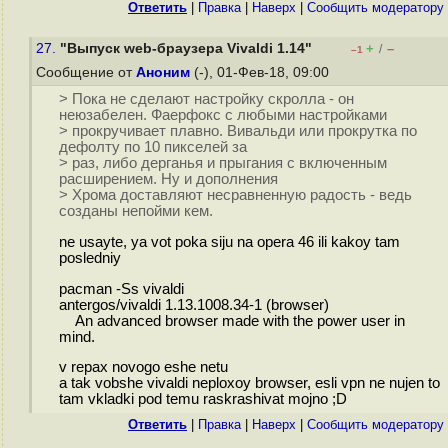
Ответить
|
Правка
|
Наверх
|
Cообщить модератору
27.
"Выпуск web-браузера Vivaldi 1.14"
+
–
/
–1
Сообщение от
Аноним
(-), 01-Фев-18, 09:00
> Пока не сделают настройку скролла - он
неюзабелен. Фаерфокс с любыми настройками
> прокручивает плавно. Вивальди или прокрутка по
дефолту по 10 пикселей за
> раз, либо дерганья и прыгания с включенным
расширением. Ну и дополнения
> Хрома доставляют несравненную радость - ведь
созданы непойми кем.
ne usayte, ya vot poka siju na opera 46 ili kakoy tam
posledniy
pacman -Ss vivaldi
antergos/vivaldi 1.13.1008.34-1 (browser)
An advanced browser made with the power user in
mind.
v repax novogo eshe netu
a tak vobshe vivaldi neploxoy browser, esli vpn ne nujen to
tam vkladki pod temu raskrashivat mojno ;D
Ответить
|
Правка
|
Наверх
|
Cообщить модератору