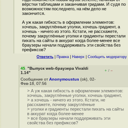
вёрстки таблицами и заканчивая гридами. И судя по
возможностям последнего, на нём дело не
закончится.
А уж какая гибкость в оформлении элементов:
хочешь, закруглённые уголки, хочешь градиент, а
хочешь - ничего из этого. Кстати, не расскажете,
почему закруглённые уголки и градиенты перестали
пихать на сайты в аккурат когда более-менее все
браузеры начали поддерживать эти свойства без
префиксов?
Ответить
|
Правка
|
Наверх
|
Cообщить модератору
45
.
"Выпуск web-браузера Vivaldi
+
–
/
1.14"
Сообщение от
Anonymoustus
(ok), 02-
Фев-18, 07:56
> А уж какая гибкость в оформлении элементов:
хочешь, закруглённые уголки, хочешь градиент,
> а хочешь - ничего из этого. Кстати, не
расскажете, почему закруглённые
> уголки и градиенты перестали пихать на сайты
в аккурат когда более-менее
> все браузеры начали поддерживать эти
свойства без префиксов?