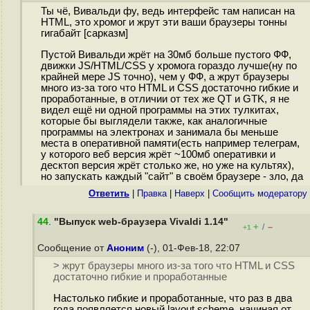
Ты чё, Вивальди фу, ведь интерфейс там написан на
HTML, это хромог и жрут эти ваши браузеры тонны
гигабайт [сарказм]
Пустой Вивальди жрёт на 30мб больше пустого ФФ,
движки JS/HTML/CSS у хромога гораздо лучше(ну по
крайней мере JS точно), чем у ФФ, а жрут браузеры
много из-за того что HTML и CSS достаточно гибкие и
проработанные, в отличии от тех же QT и GTK, я не
видел ещё ни одной программы на этих тулкитах,
которые бы выглядели также, как аналогичные
программы на электронах и занимала бы меньше
места в оперативной памяти(есть например телеграм,
у которого веб версия жрёт ~100мб оперативки и
десктоп версия жрёт столько же, но уже на культях),
но запускать каждый "сайт" в своём браузере - зло, да
Ответить
|
Правка
|
Наверх
|
Cообщить модератору
44
.
"Выпуск web-браузера Vivaldi 1.14"
+
–
/
+1
Сообщение от
Аноним
(-), 01-Фев-18, 22:07
> жрут браузеры много из-за того что HTML и CSS
достаточно гибкие и проработанные
Настолько гибкие и проработанные, что раз в два
года появляется новый layout scheme, начиная от