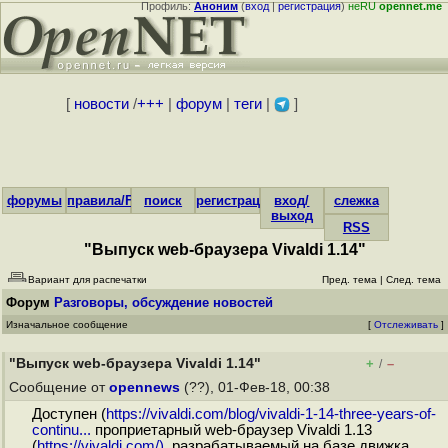
Профиль:
Аноним
(
вход
|
регистрация
)
неRU
opennet.me
[
новости
/
+++
|
форум
|
теги
|
]
форумы
правила/FAQ
поиск
регистрация
вход/
слежка
выход
RSS
"Выпуск web-браузера Vivaldi 1.14"
Вариант для распечатки
Пред. тема
|
След. тема
Форум
Разговоры, обсуждение новостей
Изначальное сообщение
[
Отслеживать
]
"Выпуск web-браузера Vivaldi 1.14"
+
–
/
Сообщение от
opennews
(??), 01-Фев-18, 00:38
Доступен (
https://vivaldi.com/blog/vivaldi-1-14-three-years-of-
continu...
проприетарный web-браузер Vivaldi 1.13
(
https://vivaldi.com/),
разрабатываемый на базе движка