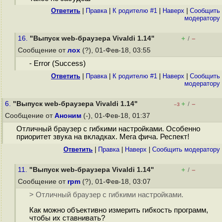
Ответить
|
Правка
|
К родителю #1
|
Наверх
|
Cообщить
модератору
16.
"Выпуск web-браузера Vivaldi 1.14"
+
–
/
Сообщение от
лох
(?), 01-Фев-18, 03:55
- Error (Success)
Ответить
|
Правка
|
К родителю #1
|
Наверх
|
Cообщить
модератору
6.
"Выпуск web-браузера Vivaldi 1.14"
+
–
/
–3
Сообщение от
Аноним
(-), 01-Фев-18, 01:37
Отличный браузер с гибкими настройками. Особенно
приоритет звука на вкладках. Мега фича. Респект!
Ответить
|
Правка
|
Наверх
|
Cообщить модератору
11.
"Выпуск web-браузера Vivaldi 1.14"
+
–
/
Сообщение от
rpm
(?), 01-Фев-18, 03:07
> Отличный браузер с гибкими настройками.
Как можно объективно измерить гибкость программ,
чтобы их ставнивать?