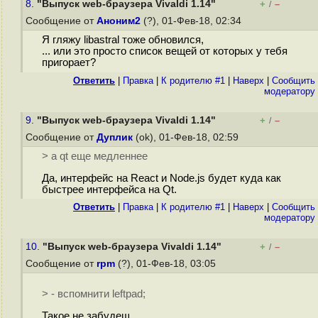
8.
"Выпуск web-браузера Vivaldi 1.14"
+
–
/
Сообщение от
Аноним2
(?), 01-Фев-18, 02:34
Я гляжу libastral тоже обновился,
... или это просто список вещей от которых у тебя
пригорает?
Ответить
|
Правка
|
К родителю #1
|
Наверх
|
Cообщить
модератору
9.
"Выпуск web-браузера Vivaldi 1.14"
+
–
/
Сообщение от
Дуплик
(ok), 01-Фев-18, 02:59
> а qt еще медленнее
Да, интерфейс на React и Node.js будет куда как
быстрее интерфейса на Qt.
Ответить
|
Правка
|
К родителю #1
|
Наверх
|
Cообщить
модератору
10.
"Выпуск web-браузера Vivaldi 1.14"
+
–
/
Сообщение от
rpm
(?), 01-Фев-18, 03:05
> - вспомнити leftpad;
Такое не забудеш