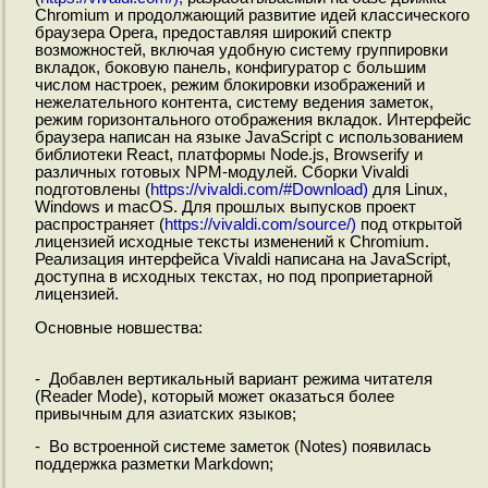
Chromium и продолжающий развитие идей классического
браузера Opera, предоставляя широкий спектр
возможностей, включая удобную систему группировки
вкладок, боковую панель, конфигуратор с большим
числом настроек, режим блокировки изображений и
нежелательного контента, систему ведения заметок,
режим горизонтального отображения вкладок. Интерфейс
браузера написан на языке JavaScript с использованием
библиотеки React, платформы Node.js, Browserify и
различных готовых NPM-модулей. Сборки Vivaldi
подготовлены (
https://vivaldi.com/#Download)
для Linux,
Windows и macOS. Для прошлых выпусков проект
распространяет (
https://vivaldi.com/source/)
под открытой
лицензией исходные тексты изменений к Chromium.
Реализация интерфейса Vivaldi написана на JavaScript,
доступна в исходных текстах, но под проприетарной
лицензией.
Основные новшества:
- Добавлен вертикальный вариант режима читателя
(Reader Mode), который может оказаться более
привычным для азиатских языков;
- Во встроенной системе заметок (Notes) появилась
поддержка разметки Markdown;