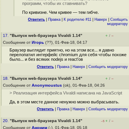
программ, чтобы их ставнивать?
По кривизне. Чем кривее — тем гибче.
Ответить
|
Правка
|
К родителю #11
|
Наверх
|
Cообщить
модератору
17.
"Выпуск web-браузера Vivaldi 1.14"
+
–
/
Сообщение от
Игорь
(??), 01-Фев-18, 04:17
Браузер выглядит приятно, но на этом все... я давно
перелопатил интерфейс chromium для себя чтобы похоже
было... и без всяких nodejs и react’ов
Ответить
|
Правка
|
Наверх
|
Cообщить модератору
18.
"Выпуск web-браузера Vivaldi 1.14"
+
–
/
Сообщение от
Anonymoustus
(ok), 01-Фев-18, 04:26
> Реализация интерфейса Vivaldi написана на JavaScript
Да, в этом месте данное ненужно можно выбрасывать.
Ответить
|
Правка
|
Наверх
|
Cообщить модератору
20.
"Выпуск web-браузера Vivaldi 1.14"
+
–
/
–5
Сообщение от
Аноним
(-), 01-Фев-18, 05:18