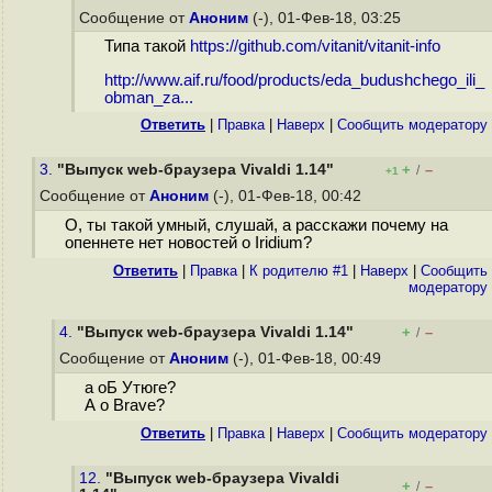
Сообщение от
Аноним
(-), 01-Фев-18, 03:25
Типа такой
https://github.com/vitanit/vitanit-info
http://www.aif.ru/food/products/eda_budushchego_ili_
obman_za...
Ответить
|
Правка
|
Наверх
|
Cообщить модератору
3.
"Выпуск web-браузера Vivaldi 1.14"
+
–
/
+1
Сообщение от
Аноним
(-), 01-Фев-18, 00:42
О, ты такой умный, слушай, а расскажи почему на
опеннете нет новостей о Iridium?
Ответить
|
Правка
|
К родителю #1
|
Наверх
|
Cообщить
модератору
4.
"Выпуск web-браузера Vivaldi 1.14"
+
–
/
Сообщение от
Аноним
(-), 01-Фев-18, 00:49
а оБ Утюге?
А о Brave?
Ответить
|
Правка
|
Наверх
|
Cообщить модератору
12.
"Выпуск web-браузера Vivaldi
+
–
/