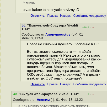
> ними.
u vas kakoe to nepriyatie novizny :D
Ответить
|
Правка
|
Наверх
|
Cообщить модератору
36.
"Выпуск web-браузера Vivaldi
+
–
/
+10
1.14"
Сообщение от
Anonymoustus
(ok), 01-
Фев-18, 11:53
Новое не синоним лучшего. Особенно в ПО.
Вот вы знаете, сколько это — гигабайт
оперативной памяти? Раньше этого хватало
суперкомпьютеру для моделирования каких-
нибудь ядерных взрывов или погоды на
планете Земля. Можете объяснить,
что
программа типа браузера делает в гигабайте
ОЗУ, отображая пару страничек? А в десяти
гигабайтах ОЗУ она
что
делает?
Ответить
|
Правка
|
Наверх
|
Cообщить модератору
39
.
"Выпуск web-браузера Vivaldi 1.14"
+
–
/
Сообщение от
Аноним
(-), 01-Фев-18, 13:22
> Как можно объективно измерить гибкость