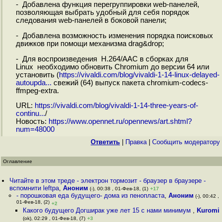
- Добавлена функция перегруппировки web-панелей,
позволяющая выбрать удобный для себя порядок
следования web-панелей в боковой панели;
- Добавлена возможность изменения порядка поисковых
движков при помощи механизма drag&drop;
- Для воспроизведения H.264/AAC в сборках для
Linux необходимо обновить Chromium до версии 64 или
установить (
https://vivaldi.com/blog/vivaldi-1-14-linux-delayed-
autoupda...
свежий (64) выпуск пакета chromium-codecs-
ffmpeg-extra.
URL:
https://vivaldi.com/blog/vivaldi-1-14-three-years-of-
continu...
/
Новость:
https://www.opennet.ru/opennews/art.shtml?
num=48000
Ответить
|
Правка
|
Cообщить модератору
Оглавление
Читайте в этом треде - электрон тормозит - браузер в браузере -
вспомнити leftpa
,
Аноним
(-), 00:38 , 01-Фев-18, (1)
+17
- порошковая еда будущего- дома из пенопласта
,
Аноним
(-), 00:42 ,
01-Фев-18, (2)
+2
Какого будущего Догширак уже лет 15 с нами минимум
,
Kuromi
(ok), 02:29 , 01-Фев-18, (7)
+3