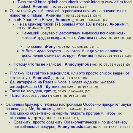
Типа такой https github com vitanit vitanit-infohttp www aif ru food
product
,
Аноним
(-), 03:25 , 01-Фев-18, (13)
О, ты такой умный, слушай, а расскажи почему на опеннете нет
новостей о Iridium
,
Аноним
(-), 00:42 , 01-Фев-18, (3)
+1
а оБ Утюге А о Brave
,
Аноним
(-), 00:49 , 01-Фев-18, (4)
чё за браузер такой 171 бравый утюг 187 в первы
,
Аноним
(-),
03:22 , 01-Фев-18, (12)
Немецкий браузер с дефолтным яндексом поисковиком -
который трудно выдрать и в к
,
Аноним
(-), 03:27 , 01-Фев-18, (14)
поправил
,
iPony
(?), 06:02 , 01-Фев-18, (21)
–1
А Brave чудо браузер - но который надо устанавливать
дополнения скачивая их вруч
,
Аноним
(-), 03:29 , 01-Фев-18, (15)
+1
Потому что ты не написал
,
Annoynymous
(ok), 01:05 , 01-Фев-18, (5)
+1
Я гляжу libastral тоже обновился, или это просто список вещей от
которых у т
,
Аноним2
(?), 02:34 , 01-Фев-18, (8)
Да, интерфейс на React и Node js будет куда как быстрее
интерфейса на Qt
,
Дуплик
(ok), 02:59 , 01-Фев-18, (9)
Такое не забудеш
,
rpm
(?), 03:05 , 01-Фев-18, (10)
- Error Success
,
лох
(?), 03:55 , 01-Фев-18, (16)
Отличный браузер с гибкими настройками Особенно приоритет звука
на вкладках Ме
,
Аноним
(-), 01:37 , 01-Фев-18, (6)
–3
Как можно объективно измерить гибкость программ, чтобы их
ставнивать
,
rpm
(?), 03:07 , 01-Фев-18, (11)
Сравнить, просто сравнить Органолептически и по диспетчеру
потребляемых ресурсо
,
Anonymoustus
(ok), 04:29 , 01-Фев-18, (19)
+1