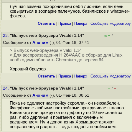
Лучшая замена похоронившей себя лисичке, если лень
ковыряться в зоопарке палемунов, базилисков и whatever-
фоксов.
Ответить
|
Правка
|
Наверх
|
Cообщить модератору
23.
"Выпуск web-браузера Vivaldi 1.14"
+
–
/
+5
Сообщение от
Аноним
(-), 01-Фев-18, 07:41
> Выпуск web-браузера Vivaldi 1.14
> Для воспроизведения H.264/AAC в сборках для Linux
необходимо обновить Chromium до версии 64
Хороший браузер
Ответить
|
Правка
|
Наверх
|
Cообщить модератору
24.
"Выпуск web-браузера Vivaldi 1.14"
+
–
/
Сообщение от
Аноним
(-), 01-Фев-18, 08:51
Пока не сделают настройку скролла - он неюзабелен.
Фаерфокс с любыми настройками прокручивает плавно.
Вивальди или прокрутка по дефолту по 10 пикселей за
раз, либо дерганья и прыгания с включенным
расширением. Ну и дополнения Хрома доставляют
несравненную радость - ведь созданы непойми кем.