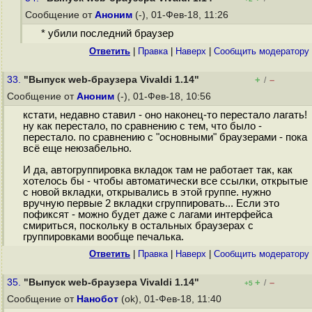
Сообщение от
Аноним
(-), 01-Фев-18, 11:26
* убили последний браузер
Ответить
|
Правка
|
Наверх
|
Cообщить модератору
33.
"Выпуск web-браузера Vivaldi 1.14"
+
–
/
Сообщение от
Аноним
(-), 01-Фев-18, 10:56
кстати, недавно ставил - оно наконец-то перестало лагать!
ну как перестало, по сравнению с тем, что было -
перестало. по сравнению с "основными" браузерами - пока
всё еще неюзабельно.
И да, автогруппировка вкладок там не работает так, как
хотелось бы - чтобы автоматически все ссылки, открытые
с новой вкладки, открывались в этой группе. нужно
вручную первые 2 вкладки сгруппировать... Если это
пофиксят - можно будет даже с лагами интерфейса
смириться, поскольку в остальных браузерах с
группировками вообще печалька.
Ответить
|
Правка
|
Наверх
|
Cообщить модератору
35.
"Выпуск web-браузера Vivaldi 1.14"
+
–
/
+5
Сообщение от
Нанобот
(ok), 01-Фев-18, 11:40