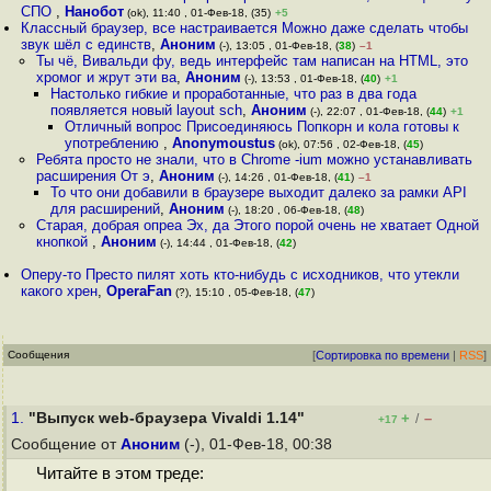
СПО
,
Нанобот
(ok), 11:40 , 01-Фев-18, (35)
+5
Классный браузер, все настраивается Можно даже сделать чтобы
звук шёл с единств
,
Аноним
(-), 13:05 , 01-Фев-18, (
38
)
–1
Ты чё, Вивальди фу, ведь интерфейс там написан на HTML, это
хромог и жрут эти ва
,
Аноним
(-), 13:53 , 01-Фев-18, (
40
)
+1
Настолько гибкие и проработанные, что раз в два года
появляется новый layout sch
,
Аноним
(-), 22:07 , 01-Фев-18, (
44
)
+1
Отличный вопрос Присоединяюсь Попкорн и кола готовы к
употреблению
,
Anonymoustus
(ok), 07:56 , 02-Фев-18, (
45
)
Ребята просто не знали, что в Chrome -ium можно устанавливать
расширения От э
,
Аноним
(-), 14:26 , 01-Фев-18, (
41
)
–1
То что они добавили в браузере выходит далеко за рамки API
для расширений
,
Аноним
(-), 18:20 , 06-Фев-18, (
48
)
Старая, добрая опреа Эх, да Этого порой очень не хватает Одной
кнопкой
,
Аноним
(-), 14:44 , 01-Фев-18, (
42
)
Оперу-то Престо пилят хоть кто-нибудь с исходников, что утекли
какого хрен
,
OperaFan
(?), 15:10 , 05-Фев-18, (
47
)
Сообщения
[
Сортировка по времени
|
RSS
]
1.
"Выпуск web-браузера Vivaldi 1.14"
+
–
/
+17
Сообщение от
Аноним
(-), 01-Фев-18, 00:38
Читайте в этом треде: