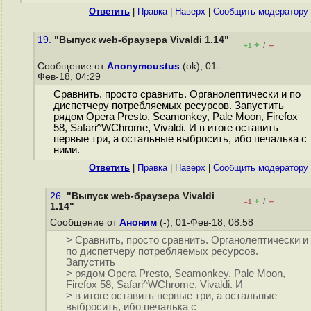
Ответить
|
Правка
|
Наверх
|
Cообщить модератору
19.
"Выпуск web-браузера Vivaldi 1.14"
+
–
/
+1
Сообщение от
Anonymoustus
(ok), 01-
Фев-18, 04:29
Сравнить, просто сравнить. Органолептически и по
диспетчеру потребляемых ресурсов. Запустить
рядом Opera Presto, Seamonkey, Pale Moon, Firefox
58, Safari^WChrome, Vivaldi. И в итоге оставить
первые три, а остальные выбросить, ибо печалька с
ними.
Ответить
|
Правка
|
Наверх
|
Cообщить модератору
26.
"Выпуск web-браузера Vivaldi
+
–
/
–1
1.14"
Сообщение от
Аноним
(-), 01-Фев-18, 08:58
> Сравнить, просто сравнить. Органолептически и
по диспетчеру потребляемых ресурсов.
Запустить
> рядом Opera Presto, Seamonkey, Pale Moon,
Firefox 58, Safari^WChrome, Vivaldi. И
> в итоге оставить первые три, а остальные
выбросить, ибо печалька с