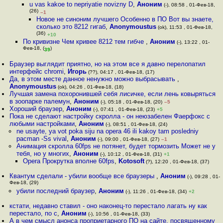
u vas kakoe to nepriyatie novizny D
,
Аноним
(-), 08:58 , 01-Фев-18,
(26)
–1
Новое не синоним лучшего Особенно в ПО Вот вы знаете,
сколько это 8212 гигаб
,
Anonymoustus
(ok), 11:53 , 01-Фев-18,
(36)
+10
По кривизне Чем кривее 8212 тем гибче
,
Аноним
(-), 13:22 , 01-
Фев-18, (
)
39
Браузер выглядит приятно, но на этом все я давно перелопатил
интерфейс chromi
,
Игорь
(??), 04:17 , 01-Фев-18, (17)
Да, в этом месте данное ненужно можно выбрасывать
,
Anonymoustus
(ok), 04:26 , 01-Фев-18, (18)
Лучшая замена похоронившей себя лисичке, если лень ковыряться
в зоопарке палемун
,
Аноним
(-), 05:18 , 01-Фев-18, (20)
–5
Хороший браузер
,
Аноним
(-), 07:41 , 01-Фев-18, (23)
+5
Пока не сделают настройку скролла - он неюзабелен Фаерфокс с
любыми настройками
,
Аноним
(-), 08:51 , 01-Фев-18, (24)
ne usayte, ya vot poka siju na opera 46 ili kakoy tam posledniy
pacman -Ss vival
,
Аноним
(-), 09:00 , 01-Фев-18, (27)
–1
Анимация скролла 60fps не потянет, будет тормозить Может не у
тебя, но у многих
,
Аноним
(-), 10:12 , 01-Фев-18, (31)
+1
Opera Прокрутка вполне 60fps
,
Kotosoft
(?), 12:20 , 01-Фев-18, (37)
Квантум сделали - убили вообще все браузеры
,
Аноним
(-), 09:28 , 01-
Фев-18, (29)
убили последний браузер
,
Аноним
(-), 11:26 , 01-Фев-18, (34)
+2
кстати, недавно ставил - оно наконец-то перестало лагать ну как
перестало, по с
,
Аноним
(-), 10:56 , 01-Фев-18, (33)
А в чем смысл анонса проприетарного ПО на сайте, посвященному