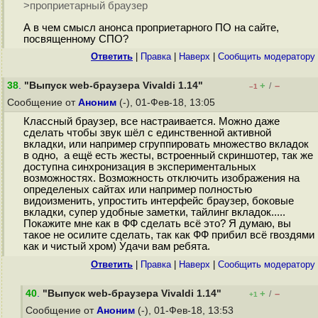
>проприетарный браузер
А в чем смысл анонса проприетарного ПО на сайте,
посвященному СПО?
Ответить
|
Правка
|
Наверх
|
Cообщить модератору
38
.
"Выпуск web-браузера Vivaldi 1.14"
+
–
/
–1
Сообщение от
Аноним
(-), 01-Фев-18, 13:05
Классный браузер, все настраивается. Можно даже
сделать чтобы звук шёл с единственной активной
вкладки, или например сгруппировать множество вкладок
в одно, а ещё есть жесты, встроенный скриншотер, так же
доступна синхронизация в экспериментальных
возможностях. Возможность отключить изображения на
определеных сайтах или например полностью
видоизменить, упростить интерфейс браузер, боковые
вкладки, супер удобные заметки, тайлинг вкладок.....
Покажите мне как в ФФ сделать всё это? Я думаю, вы
такое не осилите сделать, так как ФФ прибил всё гвоздями
как и чистый хром) Удачи вам ребята.
Ответить
|
Правка
|
Наверх
|
Cообщить модератору
40
.
"Выпуск web-браузера Vivaldi 1.14"
+
–
/
+1
Сообщение от
Аноним
(-), 01-Фев-18, 13:53