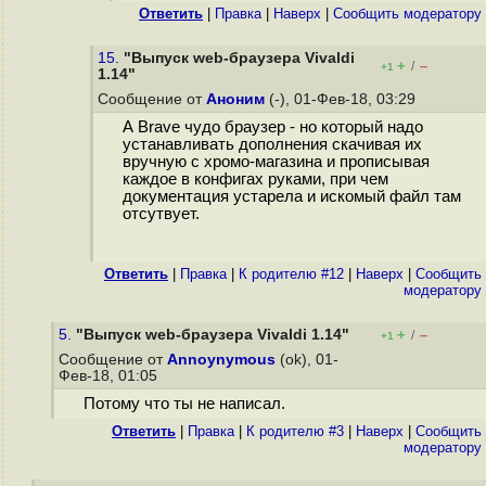
Ответить
|
Правка
|
Наверх
|
Cообщить модератору
15.
"Выпуск web-браузера Vivaldi
+
–
/
+1
1.14"
Сообщение от
Аноним
(-), 01-Фев-18, 03:29
А Brave чудо браузер - но который надо
устанавливать дополнения скачивая их
вручную с хромо-магазина и прописывая
каждое в конфигах руками, при чем
документация устарела и искомый файл там
отсутвует.
Ответить
|
Правка
|
К родителю #12
|
Наверх
|
Cообщить
модератору
5.
"Выпуск web-браузера Vivaldi 1.14"
+
–
/
+1
Сообщение от
Annoynymous
(ok), 01-
Фев-18, 01:05
Потому что ты не написал.
Ответить
|
Правка
|
К родителю #3
|
Наверх
|
Cообщить
модератору