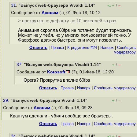
31.
"Выпуск web-браузера Vivaldi 1.14"
+
–
/
+1
Сообщение от
Аноним
(-), 01-Фев-18, 10:12
> прокрутка по дефолту по 10 пикселей за раз
Анимация скролла 60fps не потянет, будет тормозить.
Может не у тебя, но у многих пользователей точно. У
Фаерфокс движок быстрее, они могут позволить.
Ответить
|
Правка
|
К родителю #24
|
Наверх
|
Cообщить
модератору
37.
"Выпуск web-браузера Vivaldi 1.14"
+
–
/
Сообщение от
Kotosoft
(?), 01-Фев-18, 12:20
Opera? Прокрутка вполне 60fps
Ответить
|
Правка
|
Наверх
|
Cообщить модератору
29.
"Выпуск web-браузера Vivaldi 1.14"
+
–
/
Сообщение от
Аноним
(-), 01-Фев-18, 09:28
Квантум сделали - убили вообще все браузеры.
Ответить
|
Правка
|
Наверх
|
Cообщить модератору
34.
"Выпуск web-браузера Vivaldi 1.14"
+
–
/
+2