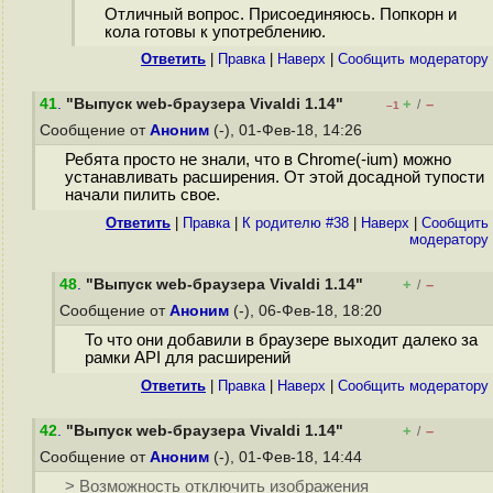
Отличный вопрос. Присоединяюсь. Попкорн и
кола готовы к употреблению.
Ответить
|
Правка
|
Наверх
|
Cообщить модератору
41
.
"Выпуск web-браузера Vivaldi 1.14"
+
–
/
–1
Сообщение от
Аноним
(-), 01-Фев-18, 14:26
Ребята просто не знали, что в Chrome(-ium) можно
устанавливать расширения. От этой досадной тупости
начали пилить свое.
Ответить
|
Правка
|
К родителю #38
|
Наверх
|
Cообщить
модератору
48
.
"Выпуск web-браузера Vivaldi 1.14"
+
–
/
Сообщение от
Аноним
(-), 06-Фев-18, 18:20
То что они добавили в браузере выходит далеко за
рамки API для расширений
Ответить
|
Правка
|
Наверх
|
Cообщить модератору
42
.
"Выпуск web-браузера Vivaldi 1.14"
+
–
/
Сообщение от
Аноним
(-), 01-Фев-18, 14:44
> Возможность отключить изображения