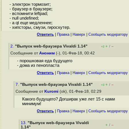
- электрон тормозит;
- браузер в браузере;
- вспомнити leftpad;
- null undefined;
- а qt еще медленнее;
- хипсторы, смузи, гироскутер.
Ответить
|
Правка
|
Наверх
|
Cообщить модератору
2.
"Выпуск web-браузера Vivaldi 1.14"
+
–
/
+2
Сообщение от
Аноним
(-), 01-Фев-18, 00:42
- порошковая еда будущего
- дома из пенопласта
Ответить
|
Правка
|
Наверх
|
Cообщить модератору
7.
"Выпуск web-браузера Vivaldi 1.14"
+
–
/
+3
Сообщение от
Kuromi
(ok), 01-Фев-18, 02:29
Какого будущего? Догширак уже лет 15 с нами
минимум!
Ответить
|
Правка
|
Наверх
|
Cообщить модератору
13.
"Выпуск web-браузера Vivaldi
+
–
/
1.14"