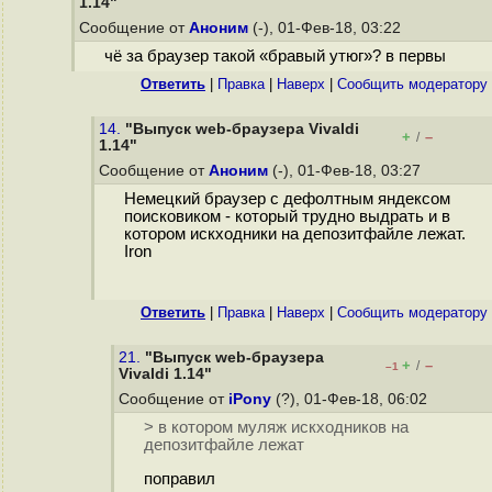
1.14"
Сообщение от
Аноним
(-), 01-Фев-18, 03:22
чё за браузер такой «бравый утюг»? в первы
Ответить
|
Правка
|
Наверх
|
Cообщить модератору
14.
"Выпуск web-браузера Vivaldi
+
–
/
1.14"
Сообщение от
Аноним
(-), 01-Фев-18, 03:27
Немецкий браузер с дефолтным яндексом
поисковиком - который трудно выдрать и в
котором искходники на депозитфайле лежат.
Iron
Ответить
|
Правка
|
Наверх
|
Cообщить модератору
21.
"Выпуск web-браузера
+
–
/
–1
Vivaldi 1.14"
Сообщение от
iPony
(?), 01-Фев-18, 06:02
> в котором муляж искходников на
депозитфайле лежат
поправил