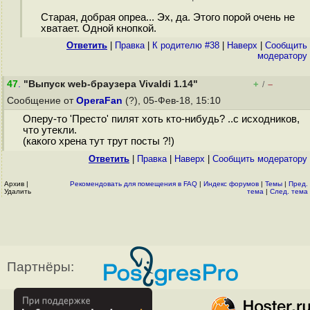
Старая, добрая опреа... Эх, да. Этого порой очень не
хватает. Одной кнопкой.
Ответить
|
Правка
|
К родителю #38
|
Наверх
|
Cообщить
модератору
47
.
"Выпуск web-браузера Vivaldi 1.14"
+
–
/
Сообщение от
OperaFan
(?), 05-Фев-18, 15:10
Оперу-то 'Престо' пилят хоть кто-нибудь? ..с исходников,
что утекли.
(какого хрена тут трут посты ?!)
Ответить
|
Правка
|
Наверх
|
Cообщить модератору
Архив
|
Рекомендовать для помещения в FAQ
|
Индекс форумов
|
Темы
|
Пред.
Удалить
тема
|
След. тема
Партнёры: