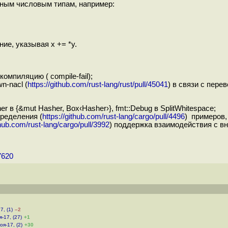
нным числовым типам, например:
ие, указывая x += *y.
мпиляцию ( compile-fail);
-nacl (
https://github.com/rust-lang/rust/pull/45041
) в связи с пер
 в {&mut Hasher, Box‹Hasher›}, fmt::Debug в SplitWhitespace;
ределения (
https://github.com/rust-lang/cargo/pull/4496
) примеров,
thub.com/rust-lang/cargo/pull/3992
) поддержка взаимодействия с в
7620
7, (1)
–2
я-17, (27)
+1
оя-17, (2)
+30