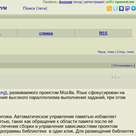
Профиль:
Аноним
(
вход
|
регистрация
)
неRU
opennet.me
РУМ
Поиск
(
теги
)
д
слежка
RSS
Пред. тема
|
След. тема
[
Отслеживать
]
+
–
/
org
), развиваемого проектом Mozilla. Язык сфокусирован на
ения высокого параллелизма выполнения заданий, при этом
антики. Автоматическое управление памятью избавляет
тью, таких как обращение к области памяти после её
еспечения сборки и управления зависимостями проектом
программы библиотеки в один клик. Для размещения библиотек