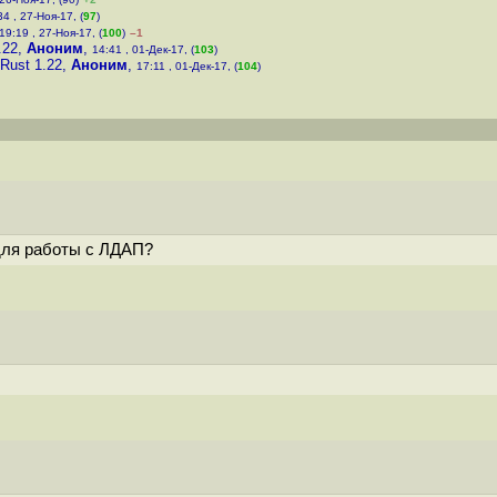
34 , 27-Ноя-17, (
97
)
19:19 , 27-Ноя-17, (
100
)
–1
.22
,
Аноним
,
14:41 , 01-Дек-17, (
103
)
Rust 1.22
,
Аноним
,
17:11 , 01-Дек-17, (
104
)
для работы с ЛДАП?