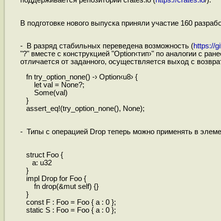
поддерживается репозиторий crates.io (
https://crates.io
/).
В подготовке нового выпуска приняли участие 160 разраб
- В разряд стабильных переведена возможность (
https://
"?" вместе с конструкцией "Option‹тип›" по аналогии с ран
отличается от заданного, осуществляется выход с возвр
fn try_option_none() -› Option‹u8› {
let val = None?;
Some(val)
}
assert_eq!(try_option_none(), None);
- Типы с операцией Drop теперь можно применять в элемен
struct Foo {
a: u32
}
impl Drop for Foo {
fn drop(&mut self) {}
}
const F : Foo = Foo { a : 0 };
static S : Foo = Foo { a : 0 };