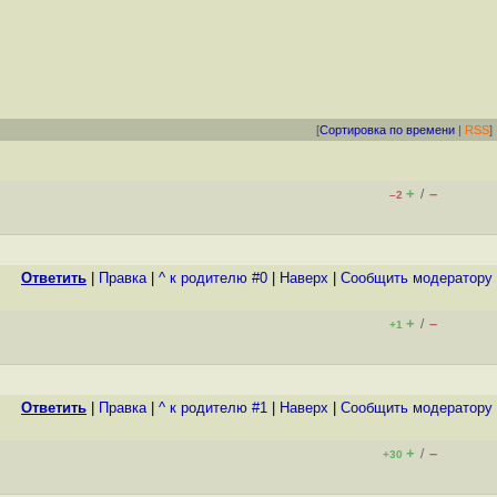
[
Сортировка по времени
|
RSS
]
+
–
/
–2
Ответить
|
Правка
|
^ к родителю #0
|
Наверх
|
Cообщить модератору
+
–
/
+1
Ответить
|
Правка
|
^ к родителю #1
|
Наверх
|
Cообщить модератору
+
–
/
+30