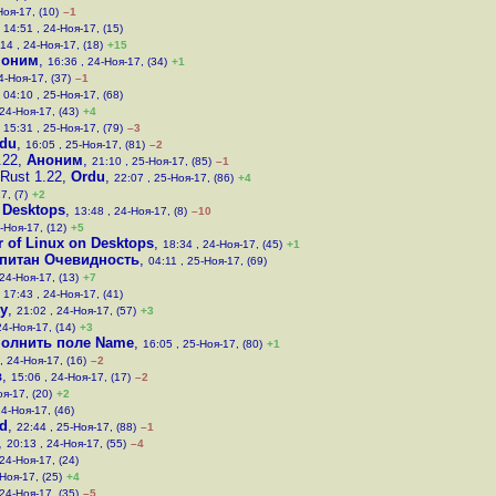
Ноя-17, (10)
–1
,
14:51 , 24-Ноя-17, (15)
14 , 24-Ноя-17, (18)
+15
ноним
,
16:36 , 24-Ноя-17, (34)
+1
4-Ноя-17, (37)
–1
,
04:10 , 25-Ноя-17, (68)
 24-Ноя-17, (43)
+4
,
15:31 , 25-Ноя-17, (79)
–3
du
,
16:05 , 25-Ноя-17, (81)
–2
.22
,
Аноним
,
21:10 , 25-Ноя-17, (85)
–1
Rust 1.22
,
Ordu
,
22:07 , 25-Ноя-17, (86)
+4
7, (7)
+2
n Desktops
,
13:48 , 24-Ноя-17, (8)
–10
-Ноя-17, (12)
+5
r of Linux on Desktops
,
18:34 , 24-Ноя-17, (45)
+1
питан Очевидность
,
04:11 , 25-Ноя-17, (69)
 24-Ноя-17, (13)
+7
,
17:43 , 24-Ноя-17, (41)
у
,
21:02 , 24-Ноя-17, (57)
+3
24-Ноя-17, (14)
+3
полнить поле Name
,
16:05 , 25-Ноя-17, (80)
+1
, 24-Ноя-17, (16)
–2
в
,
15:06 , 24-Ноя-17, (17)
–2
оя-17, (20)
+2
24-Ноя-17, (46)
d
,
22:44 , 25-Ноя-17, (88)
–1
,
20:13 , 24-Ноя-17, (55)
–4
 24-Ноя-17, (24)
Ноя-17, (25)
+4
 24-Ноя-17, (35)
–5