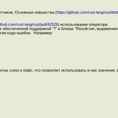
отчиков. Основные новшества (
https://github.com/rust-lang/rust/
github.com/rust-lang/rust/pull/42526
) использования оператора
ее обеспеченной поддержкой "?" в блоках "Result‹тип, выражение
атом кода ошибки. Например:
тах const и static, что позволяет использовать в них значения