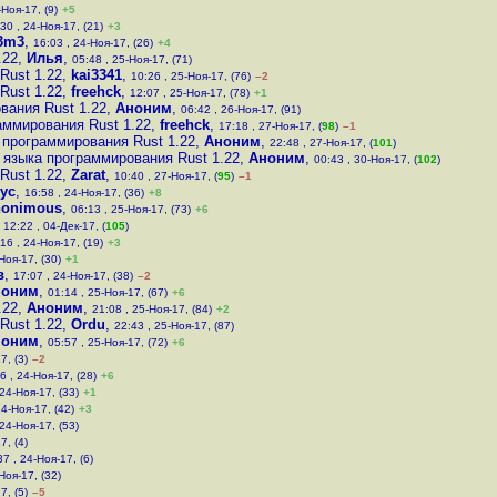
-Ноя-17, (9)
+5
30 , 24-Ноя-17, (21)
+3
3m3
,
16:03 , 24-Ноя-17, (26)
+4
.22
,
Илья
,
05:48 , 25-Ноя-17, (71)
Rust 1.22
,
kai3341
,
10:26 , 25-Ноя-17, (76)
–2
Rust 1.22
,
freehck
,
12:07 , 25-Ноя-17, (78)
+1
вания Rust 1.22
,
Аноним
,
06:42 , 26-Ноя-17, (91)
аммирования Rust 1.22
,
freehck
,
17:18 , 27-Ноя-17, (
98
)
–1
 программирования Rust 1.22
,
Аноним
,
22:48 , 27-Ноя-17, (
101
)
 языка программирования Rust 1.22
,
Аноним
,
00:43 , 30-Ноя-17, (
102
)
Rust 1.22
,
Zarat
,
10:40 , 27-Ноя-17, (
95
)
–1
ус
,
16:58 , 24-Ноя-17, (36)
+8
onimous
,
06:13 , 25-Ноя-17, (73)
+6
,
12:22 , 04-Дек-17, (
105
)
16 , 24-Ноя-17, (19)
+3
Ноя-17, (30)
+1
в
,
17:07 , 24-Ноя-17, (38)
–2
ноним
,
01:14 , 25-Ноя-17, (67)
+6
.22
,
Аноним
,
21:08 , 25-Ноя-17, (84)
+2
Rust 1.22
,
Ordu
,
22:43 , 25-Ноя-17, (87)
ноним
,
05:57 , 25-Ноя-17, (72)
+6
7, (3)
–2
6 , 24-Ноя-17, (28)
+6
 24-Ноя-17, (33)
+1
24-Ноя-17, (42)
+3
 24-Ноя-17, (53)
7, (4)
37 , 24-Ноя-17, (6)
Ноя-17, (32)
7, (5)
–5