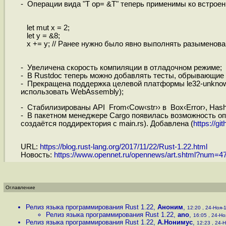
- Операции вида "T op= &T" теперь применимы ко встрое
let mut x = 2;
let y = &8;
x += y; // Ранее нужно было явно выполнять разыменован
- Увеличена скорость компиляции в отладочном режиме;
- В Rustdoc теперь можно добавлять тесты, обрывающие ко
- Прекращена поддержка целевой платформы le32-unknown
использовать WebAssembly);
- Стабилизированы API From‹Cow‹str›› в Box‹Error›, Hasher
- В пакетном менеджере Cargo появилась возможность оп
создаётся поддиректория с main.rs). Добавлена (
https://gi
URL:
https://blog.rust-lang.org/2017/11/22/Rust-1.22.html
Новость:
https://www.opennet.ru/opennews/art.shtml?num=4
Оглавление
Релиз языка программирования Rust 1.22
,
Аноним
,
12:20 , 24-Ноя-1
Релиз языка программирования Rust 1.22
,
ano
,
16:05 , 24-Но
Релиз языка программирования Rust 1.22
,
А.Нонимус
,
12:23 , 24-Н