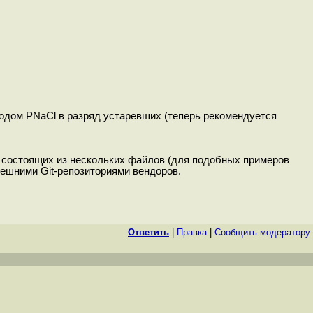
еводом PNaCl в разряд устаревших (теперь рекомендуется
 состоящих из нескольких файлов (для подобных примеров
нешними Git-репозиториями вендоров.
Ответить
|
Правка
|
Cообщить модератору