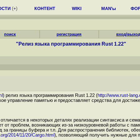
ОСТИ
(
+
)
КОНТЕНТ
WIKI
MAN'ы
ФО
поиск
регистрация
вход/выхо
"Релиз языка программирования Rust 1.22"
ml
) релиз языка программирования Rust 1.22 (
http://www.rust-lang.
кое управление памятью и предоставляет средства для достиж
 отличается в некоторых деталях реализации синтаксиса и сем
 от проблем, возникающих из-за низкоуровневой работы с памя
 за границы буфера и т.п. Для распространения библиотек, об
ng.org/2014/11/20/Cargo.html
), позволяющий получить нужные для 