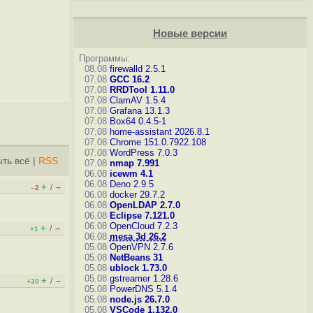
Новые версии
Программы:
08.08
firewalld 2.5.1
07.08
GCC 16.2
07.08
RRDTool 1.11.0
07.08
ClamAV 1.5.4
07.08
Grafana 13.1.3
07.08
Box64 0.4.5-1
07.08
home-assistant 2026.8.1
07.08
Chrome 151.0.7922.108
07.08
WordPress 7.0.3
ть всё
|
RSS
07.08
nmap 7.991
06.08
icewm 4.1
06.08
Deno 2.9.5
+
–
/
–2
06.08
docker 29.7.2
06.08
OpenLDAP 2.7.0
06.08
Eclipse 7.121.0
06.08
OpenCloud 7.2.3
+
–
/
+1
06.08
mesa 3d 26.2
05.08
OpenVPN 2.7.6
05.08
NetBeans 31
05.08
ublock 1.73.0
05.08
gstreamer 1.28.6
+
–
/
+30
05.08
PowerDNS 5.1.4
05.08
node.js 26.7.0
05.08
VSCode 1.132.0