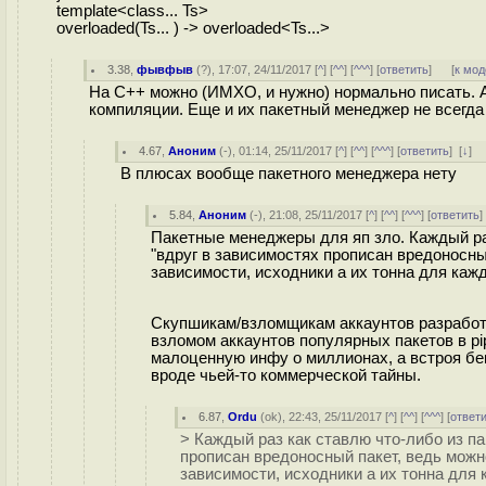
template<class... Ts>
overloaded(Ts... ) -> overloaded<Ts...>
3.38
,
фывфыв
(
?
), 17:07, 24/11/2017 [
^
] [
^^
] [
^^^
] [
ответить
]
[
к мод
На C++ можно (ИМХО, и нужно) нормально писать. А
компиляции. Еще и их пакетный менеджер не всегда
4.67
,
Аноним
(
-
), 01:14, 25/11/2017 [
^
] [
^^
] [
^^^
] [
ответить
]
[
↓
] 
В плюсах вообще пакетного менеджера нету
5.84
,
Аноним
(
-
), 21:08, 25/11/2017 [
^
] [
^^
] [
^^^
] [
ответить
Пакетные менеджеры для яп зло. Каждый раз
"вдруг в зависимостях прописан вредоносный
зависимости, исходники а их тонна для кажд
Скупшикам/взломщикам аккаунтов разработч
взломом аккаунтов популярных пакетов в pi
малоценную инфу о миллионах, а встроя бе
вроде чьей-то коммерческой тайны.
6.87
,
Ordu
(
ok
), 22:43, 25/11/2017 [
^
] [
^^
] [
^^^
] [
ответ
> Каждый раз как ставлю что-либо из па
прописан вредоносный пакет, ведь можно
зависимости, исходники а их тонна для 