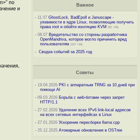
п>" по
Важное
начение и
-
11.07
GhostLock, BadEpoll и Januscape -
уязвимости в ядре Linux, позволяющие получить
права root и обойти изоляцию KVM
(82 +34)
-
08.07
Вредительство со стороны разработчика
OpenMandriva, которое могло причинить вред
пользователям
(107 +34)
-
Сводка событий за 2025 год
начения,
Советы
-
19.04.2026
PKI с аппаратным TRNG за 10 дней при
помощи AI
-
09.03.2026
Борьба с web-ботами через запрет
HTTP/1.1
-
27.02.2026
Удаление всех IPv6 link-local адресов
на всех сетевых интерфейсах в Linux
-
27.01.2026
Ускорение пересборки llama.cpp
-
25.12.2025
Атомарные обновления в OSTree