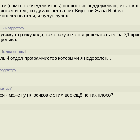
сти (сам от себя удивляюсь) полностью поддерживаю, и сложно
интаксисом", но думаю нет на них Вирт.. ой Жана Ишбиа
е последователи, и будут лучше
 [
к модератору
]
к увижу строчку кода, так сразу хочется рспечатать её на 3Д при
идумывал.
[
к модератору
]
елый отдел программистов которыми я недоволен...
модератору
]
ератору
]
я - может у плюсиков с этим все ещё не так плохо?