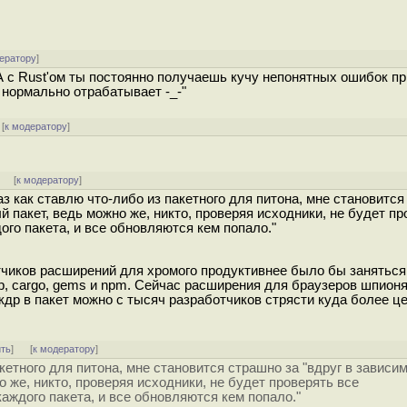
ератору
]
 с Rust'ом ты постоянно получаешь кучу непонятных ошибок пр
 нормально отрабатывает -_-"
[
к модератору
]
]
[
к модератору
]
 как ставлю что-либо из пакетного для питона, мне становится
 пакет, ведь можно же, никто, проверяя исходники, не будет пр
ого пакета, и все обновляются кем попало."
иков расширений для хромого продуктивнее было бы заняться 
p, cargo, gems и npm. Сейчас расширения для браузеров шпион
кдр в пакет можно с тысяч разработчиков стрясти куда более 
ить
]
[
к модератору
]
кетного для питона, мне становится страшно за "вдруг в зависи
 же, никто, проверяя исходники, не будет проверять все
каждого пакета, и все обновляются кем попало."