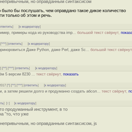
им непривычным, но оправданным синтаксисом
о было бы послушать, чем оправдано такое дикое количество
ти только об этом и речь.
ответить
]
[
к модератору
]
ример, примеры кода из руководства imp...
большой текст свёрнут,
показ
 [
^^^
] [
ответить
]
[
к модератору
]
риноровиться Даже Python, даже Perl, даже Sc...
большой текст свёрнут
^
] [
^^
] [
^^^
] [
ответить
]
[
к модератору
]
ём 5 версии 8230 ...
текст свёрнут,
показать
2017 [
^
] [
^^
] [
^^^
] [
ответить
]
[
к модератору
]
ли, а затем решили долго и продуманно создать абсол...
текст свёрнут,
п
ить
]
[
↑
] [
к модератору
]
это продуманный инструмент, в то
а "то, что уже
м непривычным, но оправданным синтаксисом, js