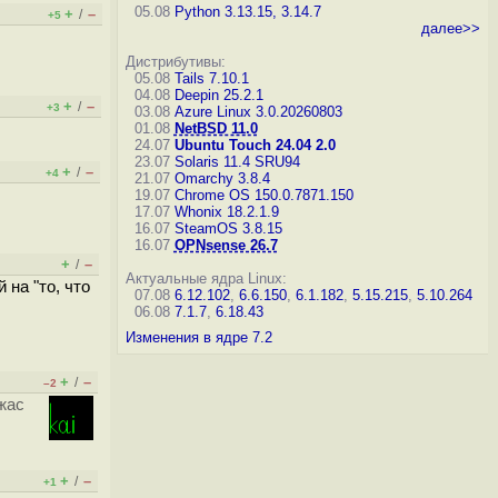
05.08
Python 3.13.15, 3.14.7
+
–
/
+5
далее>>
Дистрибутивы:
05.08
Tails 7.10.1
04.08
Deepin 25.2.1
+
–
/
+3
03.08
Azure Linux 3.0.20260803
01.08
NetBSD 11.0
24.07
Ubuntu Touch 24.04 2.0
23.07
Solaris 11.4 SRU94
+
–
/
+4
21.07
Omarchy 3.8.4
19.07
Chrome OS 150.0.7871.150
17.07
Whonix 18.2.1.9
16.07
SteamOS 3.8.15
16.07
OPNsense 26.7
+
–
/
Актуальные ядра Linux:
 на "то, что
07.08
6.12.102
,
6.6.150
,
6.1.182
,
5.15.215
,
5.10.264
06.08
7.1.7
,
6.18.43
Изменения в ядре 7.2
+
–
/
–2
ужас
+
–
/
+1