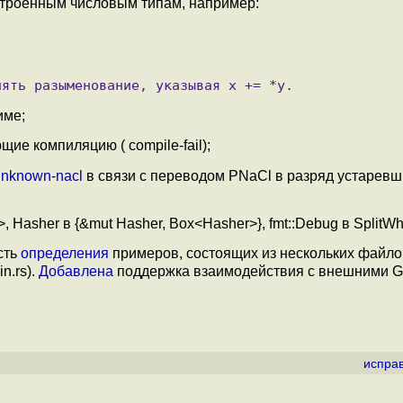
строенным числовым типам, например:
име;
ие компиляцию ( compile-fail);
unknown-nacl
в связи с переводом PNaCl в разряд устаревш
Hasher в {&mut Hasher, Box<Hasher>}, fmt::Debug в SplitWh
сть
определения
примеров, состоящих из нескольких файло
n.rs).
Добавлена
поддержка взаимодействия с внешними Gi
испра