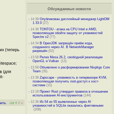
Обсуждаемые новости
-
14:39
Опубликован дисплейный менеджер LightDM
1.33.0
(27)
-
14:38
TONTOU - атака на CPU Intel и AMD,
позволяющая обойти защиту от уязвимостей
Spectre v2
(77)
-
14:34
В OpenJDK запрещён приём кода,
созданного через AI. В NetworkManager
их (теперь
разрешён
(52)
-
13:58
Релиз Mesa 26.2, свободной реализации
OpenGL и Vulkan
(13)
itespace;
-
13:58
Объявлено о расформировании Nixpkgs Core
Team
(35)
в (для
t-
-
13:39
Zapscape - уязвимость в гипервизоре KVM,
позволяющая получить root-доступ к хост-
системе
(15)
-
13:18
Проект Rust утвердил правила в отношении
использования AI-инструментов
(144)
-
12:36
Из 54 из 55 выявленных через AI
+
–
вить
/
+19
уязвимостей в SQLite оказались фиктивными
(208)