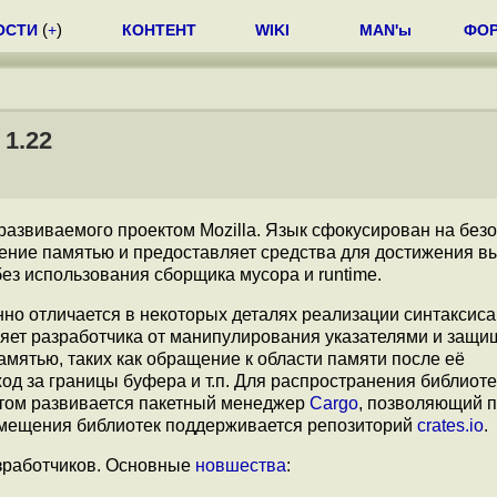
ОСТИ
(
+
)
КОНТЕНТ
WIKI
MAN'ы
ФО
1.22
 развиваемого проектом Mozilla. Язык сфокусирован на без
ление памятью и предоставляет средства для достижения в
ез использования сборщика мусора и runtime.
нно отличается в некоторых деталях реализации синтаксиса
яет разработчика от манипулирования указателями и защи
амятью, таких как обращение к области памяти после её
д за границы буфера и т.п. Для распространения библиоте
ктом развивается пакетный менеджер
Cargo
, позволяющий п
азмещения библиотек поддерживается репозиторий
crates.io
.
азработчиков. Основные
новшества
: