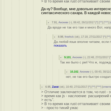
> В то время как rust отталкивает сво
Да ну? Вообще, мне довольно интересн
синтаксического сахара. В каждой новос
7.91
,
Аноним
(
-
), 06:42, 26/11/2017 [
^
] [
^^
] [
^^^
] [
Да вроде не так его там и много Вот, нап
8.98
,
freehck
(
ok
), 17:18, 27/11/2017 [
^
] [
^^
]
Да любой язык вполне читаем, если п
показать
9.101
,
Аноним
(
-
), 22:48, 27/11/2017 [
Так же было с perl Что ж, подожд
10.102
,
Аноним
(
-
), 00:43, 30/11/
нет, не так его быстро созда
6.95
,
Zarat
(
ok
), 10:40, 27/11/2017 [
^
] [
^^
] [
^^^
] [
ответ
> Отличие заключается в том, чо rust - 
> время как js - наслоение расширений н
> есть".
> В то время как rust отталкивает свои
> - просто тихий ужас