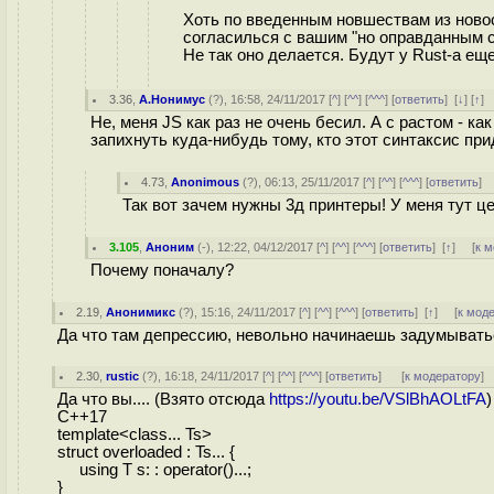
Хоть по введенным новшествам из ново
согласилься с вашим "но оправданным с
Не так оно делается. Будут у Rust-a ещ
3.36
,
А.Нонимус
(
?
), 16:58, 24/11/2017 [
^
] [
^^
] [
^^^
] [
ответить
]
[
↓
] [
↑
]
Не, меня JS как раз не очень бесил. А с растом - ка
запихнуть куда-нибудь тому, кто этот синтаксис пр
4.73
,
Anonimous
(
?
), 06:13, 25/11/2017 [
^
] [
^^
] [
^^^
] [
ответить
]
Так вот зачем нужны 3д принтеры! У меня тут ц
3.105
,
Аноним
(
-
), 12:22, 04/12/2017 [
^
] [
^^
] [
^^^
] [
ответить
]
[
↑
] [
к 
Почему поначалу?
2.19
,
Анонимикс
(
?
), 15:16, 24/11/2017 [
^
] [
^^
] [
^^^
] [
ответить
]
[
↑
] [
к мод
Да что там депрессию, невольно начинаешь задумыватьс
2.30
,
rustic
(
?
), 16:18, 24/11/2017 [
^
] [
^^
] [
^^^
] [
ответить
]
[
к модератору
]
Да что вы.... (Взято отсюда
https://youtu.be/VSlBhAOLtFA
)
C++17
template<class... Ts>
struct overloaded : Ts... {
using T s: : operator()...;
}