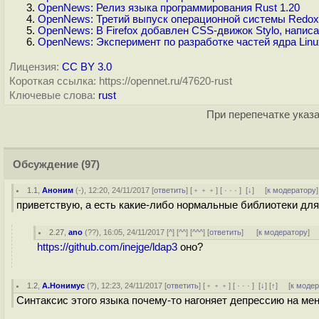
OpenNews: Релиз языка программирования Rust 1.20
OpenNews: Третий выпуск операционной системы Redox 
OpenNews: В Firefox добавлен CSS-движок Stylo, напис
OpenNews: Эксперимент по разработке частей ядра Linu
Лицензия:
CC BY 3.0
Короткая ссылка: https://opennet.ru/47620-rust
Ключевые слова:
rust
При перепечатке указа
Обсуждение
(97)
1.1
,
Аноним
(
-
), 12:20, 24/11/2017 [
ответить
] [
﹢﹢﹢
] [
· · ·
]
[
↓
] [
к модератору
]
приветствую, а есть какие-либо нормальные библиотеки дл
2.27
,
ano
(
??
), 16:05, 24/11/2017 [
^
] [
^^
] [
^^^
] [
ответить
]
[
к модератору
]
https://github.com/inejge/ldap3
оно?
1.2
,
А.Нонимус
(
?
), 12:23, 24/11/2017 [
ответить
] [
﹢﹢﹢
] [
· · ·
]
[
↓
] [
↑
] [
к моде
Синтаксис этого языка почему-то нагоняет депрессию на меня