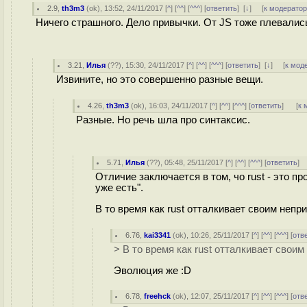
2.9
,
th3m3
(
ok
), 13:52, 24/11/2017 [
^
] [
^^
] [
^^^
] [
ответить
]
[
↓
] [
к модерато
Ничего страшного. Дело привычки. От JS тоже плевались
3.21
,
Илья
(
??
), 15:30, 24/11/2017 [
^
] [
^^
] [
^^^
] [
ответить
]
[
↓
] [
к мод
Извините, но это совершенно разные вещи.
4.26
,
th3m3
(
ok
), 16:03, 24/11/2017 [
^
] [
^^
] [
^^^
] [
ответить
]
[
к 
Разные. Но речь шла про синтаксис.
5.71
,
Илья
(
??
), 05:48, 25/11/2017 [
^
] [
^^
] [
^^^
] [
ответить
]
Отличие заключается в том, чо rust - это пр
уже есть".
В то время как rust отталкивает своим непр
6.76
,
kai3341
(
ok
), 10:26, 25/11/2017 [
^
] [
^^
] [
^^^
] [
отв
> В то время как rust отталкивает свои
Эволюция же :D
6.78
,
freehck
(
ok
), 12:07, 25/11/2017 [
^
] [
^^
] [
^^^
] [
отв