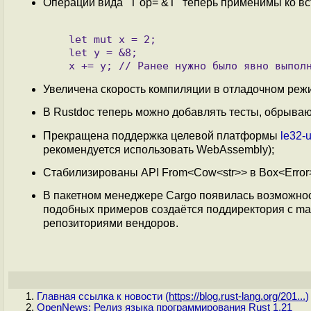
Операции вида "T op= &T" теперь применимы ко в
   let mut x = 2;

   let y = &8;

Увеличена скорость компиляции в отладочном реж
В Rustdoc теперь можно добавлять тесты, обрывающ
Прекращена поддержка целевой платформы
le32-
рекомендуется использовать WebAssembly);
Стабилизированы API From<Cow<str>> в Box<Error>, 
В пакетном менеджере Cargo появилась возможно
подобных примеров создаётся поддиректория с mai
репозиториями вендоров.
Главная ссылка к новости (
https://blog.rust-lang.org/201...
)
OpenNews: Релиз языка программирования Rust 1.21