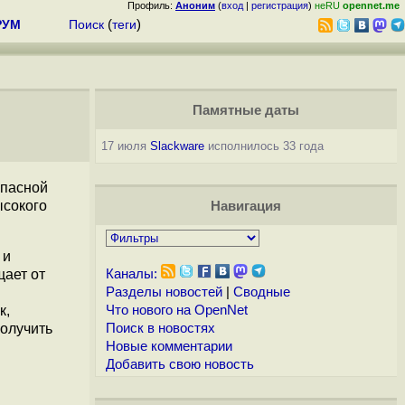
Профиль:
Аноним
(
вход
|
регистрация
)
неRU
opennet.me
РУМ
Поиск
(
теги
)
Памятные даты
17 июля
Slackware
исполнилось 33 года
опасной
ысокого
Навигация
 и
щает от
Каналы:
Разделы новостей
|
Сводные
к,
Что нового на OpenNet
олучить
Поиск в новостях
Новые комментарии
Добавить свою новость