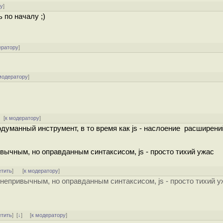
ру
]
 по началу ;)
ератору
]
модератору
]
[
к модератору
]
одуманный инструмент, в то время как js - наслоение расширений
ивычным, но оправданным синтаксисом, js - просто тихий ужас
етить
]
[
к модератору
]
м непривычным, но оправданным синтаксисом, js - просто тихий 
етить
]
[
↓
] [
к модератору
]