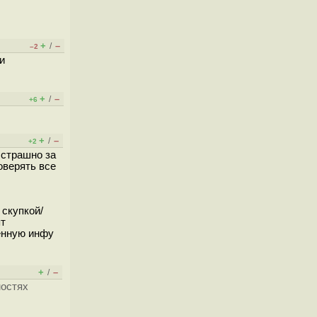
+
–
/
–2
и
+
–
/
+6
+
–
/
+2
 страшно за
оверять все
скупкой/
ят
ценную инфу
+
–
/
мостях