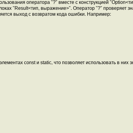
льзования оператора "?" вместе с конструкцией "Option<ти
локах "Result<тип, выражение>". Оператор "?" проверяет з
ляется выход с возвратом кода ошибки. Например:
ементах const и static, что позволяет использовать в них з