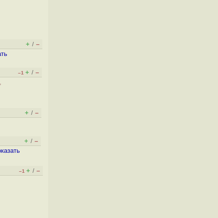
+
–
/
ать
+
–
/
–1
,
+
–
/
+
–
/
оказать
+
–
/
–1