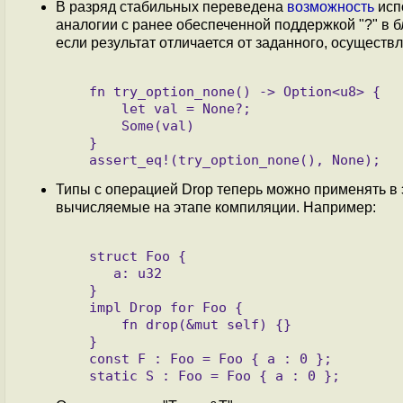
В разряд стабильных переведена
возможность
испо
аналогии с ранее обеспеченной поддержкой "?" в б
если результат отличается от заданного, осуществ
   fn try_option_none() -> Option<u8> {

       let val = None?;

       Some(val)

   }

Типы с операцией Drop теперь можно применять в эл
вычисляемые на этапе компиляции. Например:
   struct Foo {

      a: u32

   }

   impl Drop for Foo {

       fn drop(&mut self) {}

   }

   const F : Foo = Foo { a : 0 };
