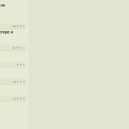
 не
+
–
/
+8
нтере и
+
–
/
+6
+
–
/
+
–
/
+3
+
–
/
+1