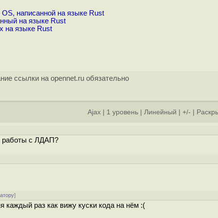
OS, написанной на языке Rust
анный на языке Rust
x на языке Rust
ние ссылки на opennet.ru обязательно
Ajax
|
1 уровень
|
Линейный
|
+/-
|
Раскры
я работы с ЛДАП?
ратору
]
 каждый раз как вижу куски кода на нём :(