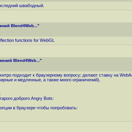
 последний швабодный.
ений Blend4Web..."
flection functions for WebGL
жений Blend4Web..."
ь хитро подходит к браузерному вопросу: делают ставку на WebAs
рные и медленные, а также много ограничений).
3
арого доброго Angry Bots:
пции в браузере чтобы попробовать: