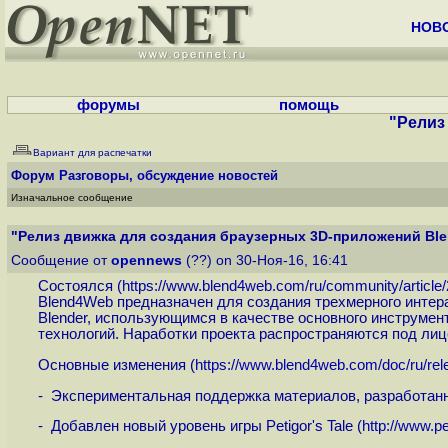
НОВ
форумы
помощь
"Релиз
Вариант для распечатки
Форум
Разговоры, обсуждение новостей
Изначальное сообщение
"Релиз движка для создания браузерных 3D-приложений Ble
Сообщение от
opennews
(??) on 30-Ноя-16, 16:41
Состоялcя (
https://www.blend4web.com/ru/community/article
Blend4Web предназначен для создания трехмерного интера
Blender, использующимся в качестве основного инструме
технологий. Наработки проекта распространяются под ли
Основные изменения (
https://www.blend4web.com/doc/ru/rel
- Экспериментальная поддержка материалов, разработанн
- Добавлен новый уровень игры Petigor's Tale (
http://www.pe