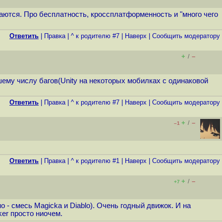
ваются. Про бесплатность, кроссплатформенность и "много чего
Ответить
|
Правка
|
^ к родителю #7
|
Наверх
|
Cообщить модератору
+
–
/
шему числу багов(Unity на некоторых мобилках с одинаковой
Ответить
|
Правка
|
^ к родителю #7
|
Наверх
|
Cообщить модератору
+
–
/
–1
Ответить
|
Правка
|
^ к родителю #1
|
Наверх
|
Cообщить модератору
+
–
/
+7
- смесь Magicka и Diablo). Очень годный движок. И на
er просто ниочем.