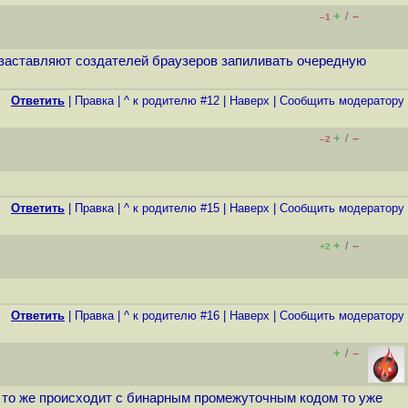
+
–
/
–1
и заставляют создателей браузеров запиливать очередную
Ответить
|
Правка
|
^ к родителю #12
|
Наверх
|
Cообщить модератору
+
–
/
–2
Ответить
|
Правка
|
^ к родителю #15
|
Наверх
|
Cообщить модератору
+
–
/
+2
Ответить
|
Правка
|
^ к родителю #16
|
Наверх
|
Cообщить модератору
+
–
/
гда то же происходит с бинарным промежуточным кодом то уже