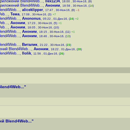
риложений Blend4Web...
,
llex1234
,
18:00 , 30-Ноя-16, (9)
риложений Blend4Web...
,
Аноним
,
18:58 , 30-Ноя-16, (
14
)
lend4Web...
,
aliceklipper
,
17:47 , 30-Ноя-16, (8)
–1
eb...
,
Тема
,
17:08 , 30-Ноя-16, (3)
+7
lend4Web...
,
Anononus
,
05:22 , 01-Дек-16, (
24
)
+2
eb...
,
Аноним
,
17:23 , 30-Ноя-16, (5)
+1
eb...
,
Аноним
,
18:05 , 30-Ноя-16, (10)
lend4Web...
,
Аноним
,
18:15 , 30-Ноя-16, (11)
+1
lend4Web...
,
Аноним
,
18:46 , 30-Ноя-16, (
13
)
lend4Web...
,
Виталик
,
21:22 , 30-Ноя-16, (
23
)
ений Blend4Web...
,
Аноним
,
18:22 , 01-Дек-16, (
28
)
lend4Web...
,
llolik
,
11:56 , 01-Дек-16, (
26
)
lend4Web..."
й Blend4Web..."