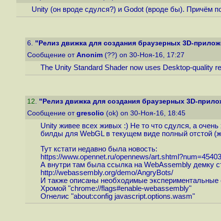
Unity (он вроде сдулся?) и Godot (вроде бы). Причём
6.
"Релиз движка для создания браузерных 3D-прилож
Сообщение от
Anonim
(??) on 30-Ноя-16, 17:27
The Unity Standard Shader now uses Desktop-quality re
12
.
"Релиз движка для создания браузерных 3D-прило
Сообщение от
gresolio
(ok) on 30-Ноя-16, 18:45
Unity живее всех живых :) Не то что сдулся, а очен
билды для WebGL в текущем виде полный отстой (жи
Тут кстати недавно была новость:
https://www.opennet.ru/opennews/art.shtml?num=4540
А внутри там была ссылка на WebAssembly демку ст
http://webassembly.org/demo/AngryBots
/
И также описаны необходимые экспериментальные о
Хромой "chrome://flags#enable-webassembly"
Огнелис "about:config javascript.options.wasm"