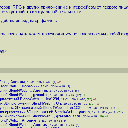
теров, RPG и других приложений с интерфейсом от первого лиц
ржка устройств виртуальной реальности.
r добавлен редактор файлов:
ерь поиск пути может производиться по поверхностям любой фо
5592
eb...
,
Аноним
,
16:41 , 30-Ноя-16, (1)
–2
lend4Web...
,
Dobro666
,
16:46 , 30-Ноя-16, (2)
ений Blend4Web...
,
Anonim
,
17:27 , 30-Ноя-16, (6)
ений Blend4Web...
,
gresolio
,
18:45 , 30-Ноя-16, (
12
)
+1
риложений Blend4Web...
,
llex1234
,
19:01 , 30-Ноя-16, (
15
)
–1
х 3D-приложений Blend4Web...
,
Uri
,
19:24 , 30-Ноя-16, (
16
)
–2
узерных 3D-приложений Blend4Web...
,
llex1234
,
19:25 , 30-Ноя-16, (
17
)
+2
ия браузерных 3D-приложений Blend4Web...
,
yurkis
,
12:18 , 01-Дек-16, (
27
)
х 3D-приложений Blend4Web...
,
gresolio
,
19:53 , 30-Ноя-16, (
19
)
+2
lend4Web...
,
Аноним
,
17:11 , 30-Ноя-16, (4)
ений Blend4Web...
,
Аноним
,
17:45 , 30-Ноя-16, (7)