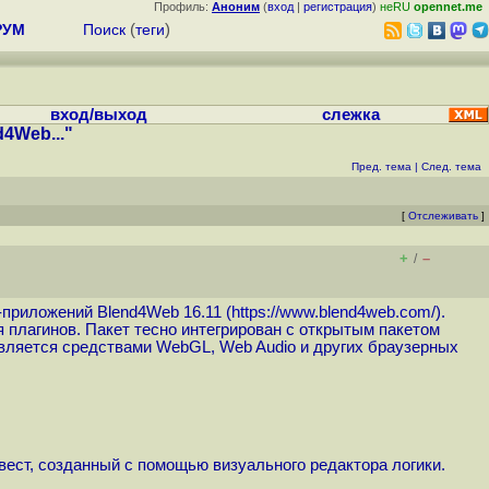
Профиль:
Аноним
(
вход
|
регистрация
)
неRU
opennet.me
РУМ
Поиск
(
теги
)
вход/выход
слежка
4Web..."
Пред. тема
|
След. тема
[
Отслеживать
]
+
–
/
-приложений Blend4Web 16.11 (
https://www.blend4web.com
/).
 плагинов. Пакет тесно интегрирован с открытым пакетом
твляется средствами WebGL, Web Audio и других браузерных
вест, созданный с помощью визуального редактора логики.