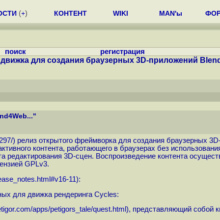
ОСТИ
(
+
)
КОНТЕНТ
WIKI
MAN'ы
ФО
поиск
регистрация
 движка для создания браузерных 3D-приложений Blend
nd4Web..."
/297
/) релиз открытого фреймворка для создания браузерных 3D
ктивного контента, работающего в браузерах без использования
нта редактирования 3D-сцен. Воспроизведение контента осущес
цензией GPLv3.
ease_notes.html#v16-11
):
ых для движка рендеринга Cycles:
tigor.com/apps/petigors_tale/quest.html
), представляющий собой к