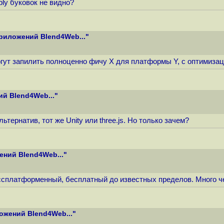
ly буковок не видно?
риложений Blend4Web..."
огут запилить полноценно фичу X для платформы Y, с оптимизац
й Blend4Web..."
тернатив, тот же Unity или three.js. Но только зачем?
ений Blend4Web..."
ссплатформенный, бесплатный до известных пределов. Много че
ожений Blend4Web..."