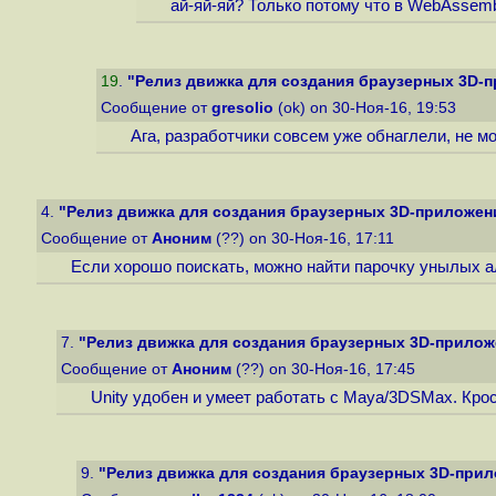
ай-яй-яй? Только потому что в WebAssemb
19
.
"Релиз движка для создания браузерных 3D-п
Сообщение от
gresolio
(ok) on 30-Ноя-16, 19:53
Ага, разработчики совсем уже обнаглели, не м
4.
"Релиз движка для создания браузерных 3D-приложени
Сообщение от
Аноним
(??) on 30-Ноя-16, 17:11
Если хорошо поискать, можно найти парочку унылых аль
7.
"Релиз движка для создания браузерных 3D-прилож
Сообщение от
Аноним
(??) on 30-Ноя-16, 17:45
Unity удобен и умеет работать с Maya/3DSMax. Кро
9.
"Релиз движка для создания браузерных 3D-прил