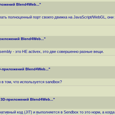
ложений Blend4Web..."
елать полноценный порт своего движка на JavaScript/WebGL, он
риложений Blend4Web..."
embly - это НЕ activex, это две совершенно разные вещи.
-приложений Blend4Web..."
в том, что используется sandbox?
 3D-приложений Blend4Web..."
 нативный код (JIT) и выполняется в Sendbox то это норм, а ко