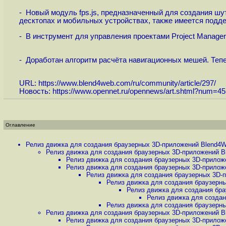
- Новый модуль fps.js, предназначенный для создания шу
десктопах и мобильных устройствах, также имеется подде
- В инструмент для управления проектами Project Manage
- Доработан алгоритм расчёта навигационных мешей. Теп
URL:
https://www.blend4web.com/ru/community/article/297
/
Новость:
https://www.opennet.ru/opennews/art.shtml?num=4
Оглавление
Релиз движка для создания браузерных 3D-приложений Blend4W
Релиз движка для создания браузерных 3D-приложений B
Релиз движка для создания браузерных 3D-прилож
Релиз движка для создания браузерных 3D-прилож
Релиз движка для создания браузерных 3D-п
Релиз движка для создания браузерны
Релиз движка для создания бра
Релиз движка для создан
Релиз движка для создания браузерны
Релиз движка для создания браузерных 3D-приложений B
Релиз движка для создания браузерных 3D-прилож