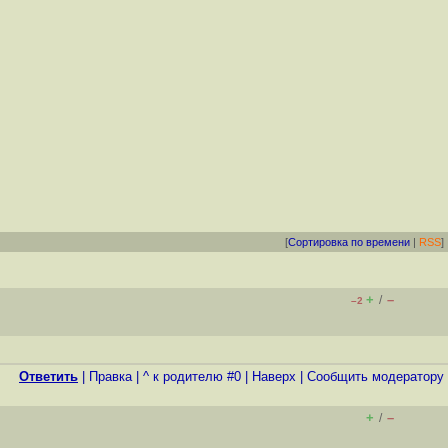
[
Сортировка по времени
|
RSS
]
+
–
/
–2
Ответить
|
Правка
|
^ к родителю #0
|
Наверх
|
Cообщить модератору
+
–
/