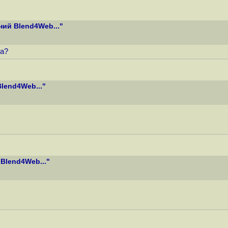
ий Blend4Web..."
та?
lend4Web..."
Blend4Web..."