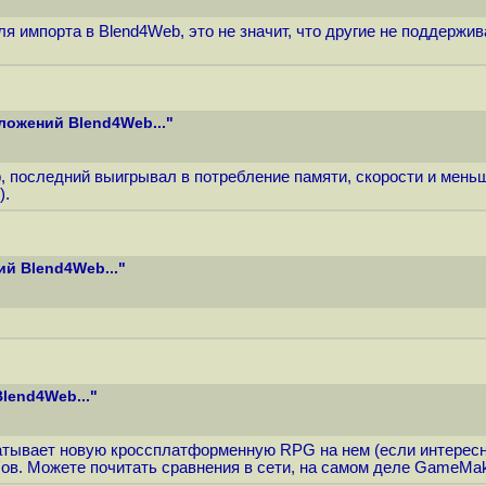
я импорта в Blend4Web, это не значит, что другие не поддержи
ложений Blend4Web..."
b, последний выигрывал в потребление памяти, скорости и мень
).
й Blend4Web..."
lend4Web..."
тывает новую кроссплатформенную RPG на нем (если интересно 
в. Можете почитать сравнения в сети, на самом деле GameMak