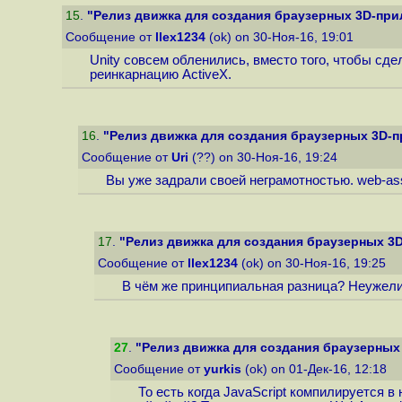
15
.
"Релиз движка для создания браузерных 3D-при
Сообщение от
llex1234
(ok) on 30-Ноя-16, 19:01
Unity совсем обленились, вместо того, чтобы сд
реинкарнацию ActiveX.
16
.
"Релиз движка для создания браузерных 3D-п
Сообщение от
Uri
(??) on 30-Ноя-16, 19:24
Вы уже задрали своей неграмотностью. web-ass
17
.
"Релиз движка для создания браузерных 3D
Сообщение от
llex1234
(ok) on 30-Ноя-16, 19:25
В чём же принципиальная разница? Неужели 
27
.
"Релиз движка для создания браузерных
Сообщение от
yurkis
(ok) on 01-Дек-16, 12:18
То есть когда JavaScript компилируется в