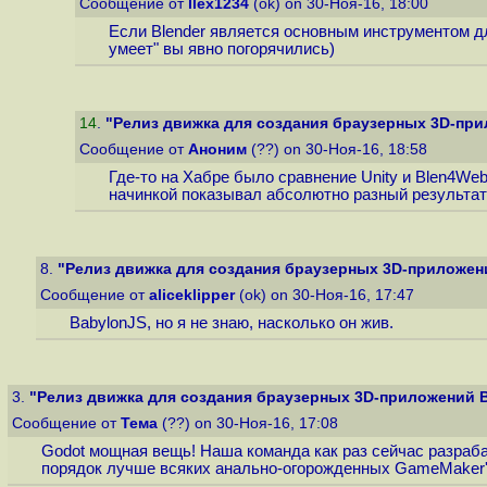
Сообщение от
llex1234
(ok) on 30-Ноя-16, 18:00
Если Blender является основным инструментом дл
умеет" вы явно погорячились)
14
.
"Релиз движка для создания браузерных 3D-при
Сообщение от
Аноним
(??) on 30-Ноя-16, 18:58
Где-то на Хабре было сравнение Unity и Blen4We
начинкой показывал абсолютно разный результат
8.
"Релиз движка для создания браузерных 3D-приложени
Сообщение от
aliceklipper
(ok) on 30-Ноя-16, 17:47
BabylonJS, но я не знаю, насколько он жив.
3.
"Релиз движка для создания браузерных 3D-приложений B
Сообщение от
Тема
(??) on 30-Ноя-16, 17:08
Godot мощная вещь! Наша команда как раз сейчас разраба
порядок лучше всяких анально-огорожденных GameMaker'о