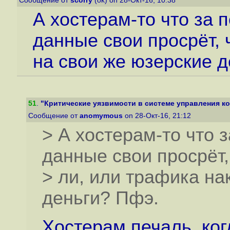
Сообщение от
scorry
(ok) on 28-Окт-16, 10:38
А хостерам-то что за 
данные свои просрёт, 
на свои же юзерские 
51
.
"Критические уязвимости в системе управления к
Сообщение от
anomymous
on 28-Окт-16, 21:12
> А хостерам-то что 
данные свои просрёт,
> ли, или трафика на
деньги? Пфэ.
Хостерам печаль, ко