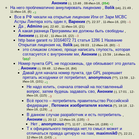
Аноним
(-), 13:46 , 08-Июл-16, (
354
)
На него проблематично аннулировать лицензию
,
llolik
(ok), 21:49 ,
11-Июн-16, (6)
+3
Все в РФ чихали на открытые лицензии Или от Зари МСВС
Астры Линтера хоть один п
,
Вареник
(?), 22:37 , 11-Июн-16, (20)
–1
Да
,
Admino
(ok), 22:40 , 11-Июн-16, (21)
А какая разница Программы же должны быть свободны
,
Аноним
(-), 22:42 , 11-Июн-16, (22)
–3
http base garant ru 10164072 71 статья 1286 1 Название
Открытая лицензия на
,
llolik
(ok), 09:03 , 12-Июн-16, (80)
–1
это слишком сложно, проще написать глупость, которая
согласуется с внутренним ми
,
Аноним
(-), 15:59 , 14-Июн-16,
(
)
302
Номер пункта GPL не подскажешь, где обязывают это делать
,
Аноним
(-), 09:48 , 12-Июн-16, (84)
Давай для начала номер пункта, где GPL разрешает
прятать исходники от потребител
,
anonymous
(??), 13:59 , 12-
Июн-16, (101)
+1
Не надо юлить, сначала отвечай на поставленный
вопрос, затем будешь задавать сво
,
Аноним
(-), 17:01 , 12-
Июн-16, (115)
–3
Всё просто -- потребитель правительство Российской
федерации
,
Потомок изобретателя колеса
(?), 18:18 , 12-
Июн-16, (129)
–4
В данном случае разработчик и есть потребитель
,
Аноним
(-), 20:12 , 12-Июн-16, (135)
–3
Нет
,
anonymous
(??), 11:07 , 13-Июн-16, (189)
+2
Т к официального перевода нет,то смысл может и
отличаться правда цитирую на пам
,
maximnik0
(?), 22:21 ,
12-Июн-16, (143)
–1