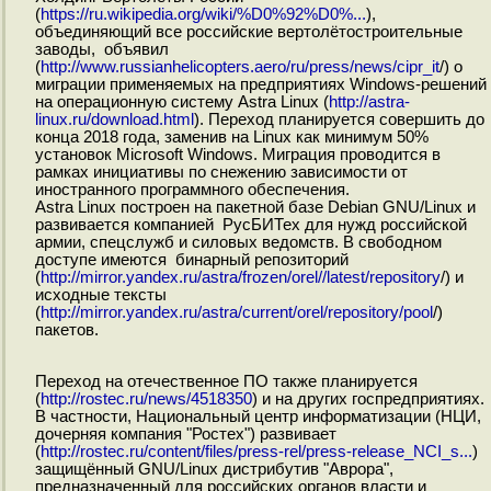
(
https://ru.wikipedia.org/wiki/%D0%92%D0%...
),
объединяющий все российские вертолётостроительные
заводы, объявил
(
http://www.russianhelicopters.aero/ru/press/news/cipr_it
/) о
миграции применяемых на предприятиях Windows-решений
на операционную систему Astra Linux (
http://astra-
linux.ru/download.html
). Переход планируется совершить до
конца 2018 года, заменив на Linux как минимум 50%
установок Microsoft Windows. Миграция проводится в
рамках инициативы по снежению зависимости от
иностранного программного обеспечения.
Astra Linux построен на пакетной базе Debian GNU/Linux и
развивается компанией РусБИТех для нужд российской
армии, спецслужб и силовых ведомств. В свободном
доступе имеются бинарный репозиторий
(
http://mirror.yandex.ru/astra/frozen/orel//latest/repository
/) и
исходные тексты
(
http://mirror.yandex.ru/astra/current/orel/repository/pool
/)
пакетов.
Переход на отечественное ПО также планируется
(
http://rostec.ru/news/4518350
) и на других госпредприятиях.
В частности, Национальный центр информатизации (НЦИ,
дочерняя компания "Ростех") развивает
(
http://rostec.ru/content/files/press-rel/press-release_NCI_s...
)
защищённый GNU/Linux дистрибутив "Аврора",
предназначенный для российских органов власти и