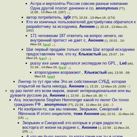
Астра и вертолёты России совсем разные компании
Одна другой платит денежки и со
,
anonymous
(??),
11:06 , 13-Июн-16, (187)
+1
автор потребитель
,
ig0r
(??), 10:34 , 13-Июн-16, (174)
Кто из конечных пользователей дистрибутива обратился к
разработчику за исходника
,
Аноним
(-), 20:18 , 13-Июн-16,
(262)
171 человекам 187 ответить на вопрос нечего, но
внутренний протест не дает с
,
Аноним
(-), 16:01 , 14-
Июн-16, (
)
303
–1
Шаг первый продаём только своим Шаг второй исходники
предоставляем тем, кто ку
,
Клыкастый
(ok), 15:07 , 14-
Июн-16, (
)
287
–1
pussy exe шник заделался экспердом по GPL
,
Led
(ok),
21:34 , 14-Июн-16, (
)
323
–1
второгодники возражают
,
Клыкастый
(ok), 13:56 , 08-
Июл-16, (
)
355
Линтер то тут при чём Это их собственная СУБД, которая
открытой не была никогда
,
Аноним
(-), 15:20 , 12-Июн-16, (109)
+1
ну раз пилят его всем миром, значит интернациональное или вы
думаете русские ра
,
Аноним
(-), 22:00 , 11-Июн-16, (9)
+5
Ага, посмотрели Stephen Hemminger какой-то пилит Он точно
гражданин РФ
,
anonymous
(??), 22:28 , 11-Июн-16, (14)
–2
Но изобрели-то, как мы помним, Зворыкин, Сикорский и
Яблочков И этого энциклопе
,
тоже Аноним
(ok), 22:31 , 11-Июн-16,
(16)
+4
Зворыкин и Сикорский это которые в угаре радости и
восторга от жизни на родине с
,
Аноним
(-), 22:58 , 11-Июн-16,
(29)
+5
А что им было делать то когда такие как ты в угаре