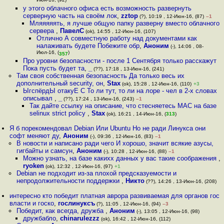
Июн-16, (92)
у этого облачного офиса есть возможность развернуть
серверную часть на своём лок
,
zztop
(?), 10:19 , 12-Июн-16, (87)
–1
Мляяяяять, я лучше общую папку разверну вместо облачного
сервера
,
ПавелС
(ok), 14:55 , 12-Июн-16, (107)
Отлично А совместную работу над документами как
налаживать будете Побежите обр
,
Аноним
(-), 14:06 , 08-
Июл-16, (
)
357
Про уровни безопасности - после 1 Сентября только расскажут
Пока пусть будет та
,
_
(??), 17:18 , 13-Июн-16, (241)
Там своя собственная безопасность Да только весь их
дополнительный security, он
,
Stax
(ok), 15:28 , 12-Июн-16, (110)
+3
ЫгспёрдЫ отакуЕ С То ли тут, то ли на лоре - чел в 2-х словах
описывал
,
_
(??), 17:24 , 13-Июн-16, (243)
–1
Так дайте ссылку на описание, что стесняетесь MAC на базе
selinux strict policy
,
Stax
(ok), 16:21 , 14-Июн-16, (
313
)
Я б порекомендовал Debian Или Ubuntu Но не ради Линукса они
софт меняют ду
,
Аноним
(-), 09:36 , 12-Июн-16, (83)
–1
В новости и написано ради чего И хорошо, значит всякие азусы,
гигбайты и самсун
,
Аноним
(-), 10:28 , 12-Июн-16, (88)
–1
Можно узнать, на базе какихх данных у вас такие соображения
,
ryoken
(ok), 12:32 , 12-Июн-16, (97)
+1
Debian не подходит из-за плохой предсказуемости и
непродолжительности поддержки
,
Никто
(??), 14:26 , 13-Июн-16, (208)
интересно кто победит платная аврора развиваемая для органов гос
власти и госко
,
гослинуксъ
(?), 11:05 , 12-Июн-16, (94)
–3
Победит, как всегда, дружба
,
Аноним
(-), 13:05 , 12-Июн-16, (98)
дружбабло
,
chinarulezzz
(ok), 16:42 , 12-Июн-16, (112)