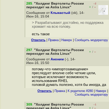
285
.
"Холдинг Вертолеты России
–2
+
–
переходит на Astra Linux"
/
Сообщение от
Клыкастый
(ok), 14-
Июн-16, 15:04
> Разрабатывают достойно, но поддержка
хромает на всю голову.
есть такое
Ответить
|
Правка
|
Наверх
|
Cообщить модератору
297
.
"Холдинг Вертолеты России
+
–
/
переходит на Astra Linux"
Сообщение от
Аноним
(-), 14-
Июн-16, 15:50
потому-что «импортозамещение»
преследует вполне себе четкие цели,
которые исключают возможность
использования RHEL
головой думать полезно, хотя бы иногда, да
Ответить
|
Правка
|
К родителю #280
|
Наверх
|
Cообщить модератору
309
.
"Холдинг Вертолеты России
–1
+
–
переходит на Astra Linux"
/