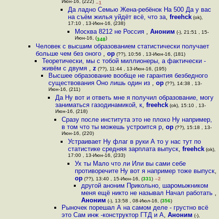
Июн-16, (222)
–1
Да ладно Семью Жена-ребёнок На 500 Да у вас
на съём жилья уйдёт всё, что за
,
freehck
(ok),
17:10 , 13-Июн-16, (238)
Москва 8212 не Россия
,
Аноним
(-), 21:51 , 15-
Июн-16, (
)
348
Человек с высшим образованием статистически получает
больше чем без оного
,
op
(??), 10:56 , 13-Июн-16, (181)
Теоретически, мы с тобой миллионеры, а фактически -
живём с двумя
,
z
(??), 11:44 , 13-Июн-16, (195)
Высшее образование вообще не гарантия безбедного
существования Оно лишь один из
,
op
(??), 14:38 , 13-
Июн-16, (211)
Да Ну вот и ответь мне я получил образование, могу
заниматься газодинамикой, к
,
freehck
(ok), 15:10 , 13-
Июн-16, (218)
Сразу после института это не плохо Ну например,
в том что ты можешь устроится р
,
op
(??), 15:18 , 13-
Июн-16, (220)
Устраивает Ну флаг в руки А то у нас тут по
статистике средняя зарплата выпуск
,
freehck
(ok),
17:00 , 13-Июн-16, (233)
Ух ты Мало что ли Или вы сами себе
противоречите Ну вот я например тоже выпуск
,
op
(??), 13:40 , 15-Июн-16, (
331
)
–2
другой аноним Прикольно, шаромыжником
меня ещё никто не называл Начал работать
,
Аноним
(-), 13:58 , 08-Июл-16, (
356
)
Рыночек порешал А на самом деле - грустно всё
это Сам инж -конструктор ГТД и А
,
Аноним
(-),