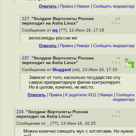
Ответить
|
Правка
|
Наверх
|
Cообщить модератору
127.
"Холдинг Вертолеты России
+10
+
–
переходит на Astra Linux"
/
Сообщение от
qq
(??), 12-Июн-16, 17:19
велосипеды россии же
Ответить
|
Правка
|
Наверх
|
Cообщить модератору
237.
"Холдинг Вертолеты России
+4
+
–
переходит на Astra Linux"
/
Сообщение от
Sluggard
(ok), 13-Июн-16, 17:10
Зависит от того, насколько государство эту
самую проприетарную фигню контролирует.
Но в целом, конечно, не место.
Ответить
|
Правка
|
К родителю #111
|
Наверх
|
Cообщить
модератору
224.
"Холдинг Вертолеты России
+1
+
–
переходит на Astra Linux"
/
Сообщение от
_
(??), 13-Июн-16, 16:23
Можно конечно смешать мух с котлетами. Но нужно