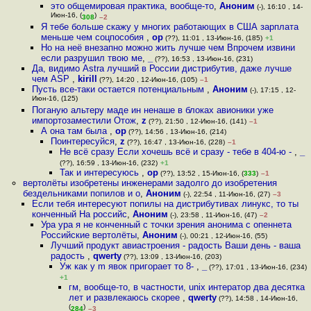
это общемировая практика, вообще-то
,
Аноним
(-), 16:10 , 14-
Июн-16, (
)
308
–2
Я тебе больше скажу у многих работающих в США зарплата
меньше чем соцпособия
,
op
(??), 11:01 , 13-Июн-16, (185)
+1
Но на неё внезапно можно жить лучше чем Впрочем извини
если разрушил твою ме
,
_
(??), 16:53 , 13-Июн-16, (231)
Да, видимо Astra лучший в России дистрибутив, даже лучше
чем ASP
,
kirill
(??), 14:20 , 12-Июн-16, (105)
–1
Пусть все-таки остается потенциальным
,
Аноним
(-), 17:15 , 12-
Июн-16, (125)
Поганую альтеру маде ин ненаше в блоках авионики уже
импортозаместили Отож
,
z
(??), 21:50 , 12-Июн-16, (141)
–1
А она там была
,
op
(??), 14:56 , 13-Июн-16, (214)
Поинтересуйся
,
z
(??), 16:47 , 13-Июн-16, (228)
–1
Не всё сразу Если хочешь всё и сразу - тебе в 404-ю -
,
_
(??), 16:59 , 13-Июн-16, (232)
+1
Так и интересуюсь
,
op
(??), 13:52 , 15-Июн-16, (
333
)
–1
вертолёты изобретены инженерами задолго до изобретения
бездельниками попилов и о
,
Аноним
(-), 22:54 , 11-Июн-16, (27)
–3
Если тебя интересуют попилы на дистрибутивах линукс, то ты
конченный На российс
,
Аноним
(-), 23:58 , 11-Июн-16, (47)
–2
Ура ура я не конченный с точки зрения анонима с опеннета
Российские вертолёты
,
Аноним
(-), 00:21 , 12-Июн-16, (55)
Лучший продукт авиастроения - радость Ваши день - ваша
радость
,
qwerty
(??), 13:09 , 13-Июн-16, (203)
Уж как у m явок пригорает то 8-
,
_
(??), 17:01 , 13-Июн-16, (234)
+1
гм, вообще-то, в частности, unix интератор два десятка
лет и развлекаюсь скорее
,
qwerty
(??), 14:58 , 14-Июн-16,
(
)
284
–3