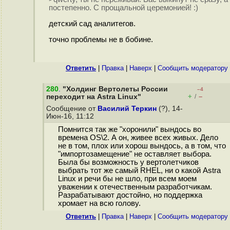
постепенно. С прощальной церемонией! :)
детский сад аналитегов.
точно проблемы не в бобине.
Ответить
|
Правка
|
Наверх
|
Cообщить модератору
280
.
"Холдинг Вертолеты России
–4
+
–
переходит на Astra Linux"
/
Сообщение от
Василий Теркин
(?), 14-
Июн-16, 11:12
Помнится так же "хоронили" вындось во
времена ОS\2. А он, живее всех живых. Дело
не в том, плох или хорош вындось, а в том, что
"импортозамещение" не оставляет выбора.
Была бы возможность у вертолетчиков
выбрать тот же самый RHEL, ни о какой Astra
Linuх и речи бы не шло, при всем моем
уважении к отечественным разработчикам.
Разрабатывают достойно, но поддержка
хромает на всю голову.
Ответить
|
Правка
|
Наверх
|
Cообщить модератору