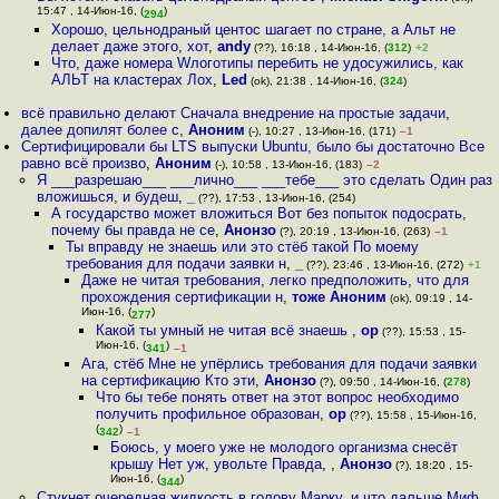
15:47 , 14-Июн-16, (
)
294
Хорошо, цельнодраный центос шагает по стране, а Альт не
делает даже этого, хот
,
andy
(??), 16:18 , 14-Июн-16, (
312
)
+2
Что, даже номера Wлоготипы перебить не удосужились, как
АЛЬТ на кластерах Лох
,
Led
(ok), 21:38 , 14-Июн-16, (
324
)
всё правильно делают Сначала внедрение на простые задачи,
далее допилят более с
,
Аноним
(-), 10:27 , 13-Июн-16, (171)
–1
Сертифицировали бы LTS выпуски Ubuntu, было бы достаточно Все
равно всё произво
,
Аноним
(-), 10:58 , 13-Июн-16, (183)
–2
Я ___разрешаю___ ___лично___ ___тебе___ это сделать Один раз
вложишься, и будеш
,
_
(??), 17:53 , 13-Июн-16, (254)
А государство может вложиться Вот без попыток подосрать,
почему бы правда не се
,
Анонзо
(?), 20:19 , 13-Июн-16, (263)
–1
Ты вправду не знаешь или это стёб такой По моему
требования для подачи заявки н
,
_
(??), 23:46 , 13-Июн-16, (272)
+1
Даже не читая требования, легко предположить, что для
прохождения сертификации н
,
тоже Аноним
(ok), 09:19 , 14-
Июн-16, (
)
277
Какой ты умный не читая всё знаешь
,
op
(??), 15:53 , 15-
Июн-16, (
)
341
–1
Ага, стёб Мне не упёрлись требования для подачи заявки
на сертификацию Кто эти
,
Анонзо
(?), 09:50 , 14-Июн-16, (
278
)
Что бы тебе понять ответ на этот вопрос необходимо
получить профильное образован
,
op
(??), 15:58 , 15-Июн-16,
(
)
342
–1
Боюсь, у моего уже не молодого организма снесёт
крышу Нет уж, увольте Правда,
,
Анонзо
(?), 18:20 , 15-
Июн-16, (
)
344
Стукнет очередная жидкость в голову Марку, и что дальше Миф