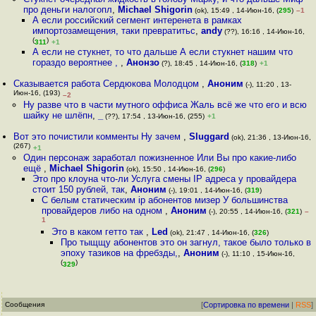
про деньги налогопл
,
Michael Shigorin
(ok), 15:49 , 14-Июн-16, (
295
)
–1
А если российский сегмент интеренета в рамках
импортозамещения, таки превратитьс
,
andy
(??), 16:16 , 14-Июн-16,
(
)
311
+1
А если не стукнет, то что дальше А если стукнет нашим что
гораздо вероятнее ,
,
Анонзо
(?), 18:45 , 14-Июн-16, (
318
)
+1
Сказывается работа Сердюкова Молодцом
,
Аноним
(-), 11:20 , 13-
Июн-16, (193)
–2
Ну разве что в части мутного оффиса Жаль всё же что его и всю
шайку не шлёпн
,
_
(??), 17:54 , 13-Июн-16, (255)
+1
Вот это почистили комменты Ну зачем
,
Sluggard
(ok), 21:36 , 13-Июн-16,
(267)
+1
Один персонаж заработал пожизненное Или Вы про какие-либо
ещё
,
Michael Shigorin
(ok), 15:50 , 14-Июн-16, (
296
)
Это про клоуна что-ли Услуга смены IP адреса у провайдера
стоит 150 рублей, так
,
Аноним
(-), 19:01 , 14-Июн-16, (
319
)
С белым статическим ip абонентов мизер У большинства
провайдеров либо на одном
,
Аноним
(-), 20:55 , 14-Июн-16, (
321
)
–
1
Это в каком гетто так
,
Led
(ok), 21:47 , 14-Июн-16, (
326
)
Про тыщщу абонентов это он загнул, такое было только в
эпоху тазиков на фребзды,
,
Аноним
(-), 11:10 , 15-Июн-16,
(
)
329
Сообщения
[
Сортировка по времени
|
RSS
]