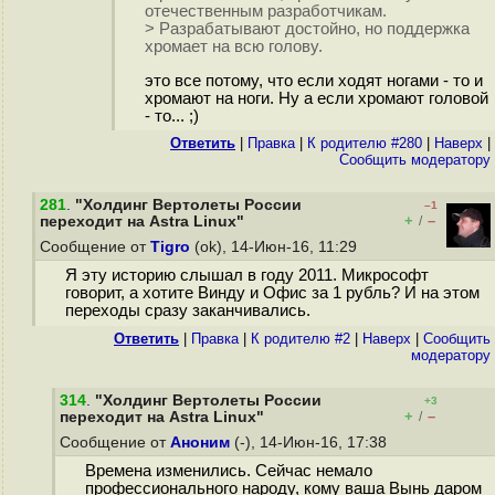
отечественным разработчикам.
> Разрабатывают достойно, но поддержка
хромает на всю голову.
это все потому, что если ходят ногами - то и
хромают на ноги. Ну а если хромают головой
- то... ;)
Ответить
|
Правка
|
К родителю #280
|
Наверх
|
Cообщить модератору
281
.
"Холдинг Вертолеты России
–1
+
–
переходит на Astra Linux"
/
Сообщение от
Tigro
(ok), 14-Июн-16, 11:29
Я эту историю слышал в году 2011. Микрософт
говорит, а хотите Винду и Офис за 1 рубль? И на этом
переходы сразу заканчивались.
Ответить
|
Правка
|
К родителю #2
|
Наверх
|
Cообщить
модератору
314
.
"Холдинг Вертолеты России
+3
+
–
переходит на Astra Linux"
/
Сообщение от
Аноним
(-), 14-Июн-16, 17:38
Времена изменились. Сейчас немало
профессионального народу, кому ваша Вынь даром