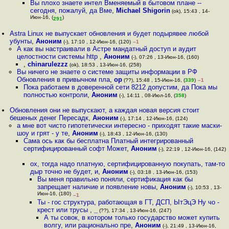
Вы плохо знаете интел Вменяемый в бытовом плане --
сегодня, пожалуй, да Вме
,
Michael Shigorin
(ok), 15:43 , 14-
Июн-16, (
)
291
Astra Linux не выпускает обновления и будет подырявее любой
убунты
,
Аноним
(-), 17:10 , 12-Июн-16, (120)
–1
А как вы настраивали в Астре мандатный доступ и аудит
целостности системы http
,
Аноним
(-), 07:26 , 13-Июн-16, (160)
,
chinarulezzz
(ok), 18:53 , 13-Июн-16, (258)
Вы ничего не знаете о системе защиты информации в РФ
Обновления в привычном пла
,
op
(??), 15:48 , 15-Июн-16, (
339
)
–1
Пока работаем в доверенной сети 8212 допустим, да Пока мы
полностью контроли
,
Аноним
(-), 14:11 , 08-Июл-16, (
358
)
Обновления они не выпускают, а каждая новая версия стоит
бешеных денег Пересадк
,
Аноним
(-), 17:14 , 12-Июн-16, (124)
а мне вот чисто гипотетически интересно - приходят такие маски-
шоу и грят - у те
,
Аноним
(-), 18:43 , 12-Июн-16, (130)
Сама ось как бы бесплатна Платный интегрированный
сертифицированный софт Может
,
Аноним
(-), 22:19 , 12-Июн-16, (142)
ох, тогда надо платную, сертифицированную покупать, там-то
дыр точно не будет, и
,
Аноним
(-), 03:18 , 13-Июн-16, (153)
Вы меня правильно поняли, сертификация как бы
запрещает наличие и появление новы
,
Аноним
(-), 10:53 , 13-
Июн-16, (180)
–1
Ты - гос структура, работающая в ГТ, ДСП, ЫтЭцЭ Ну чо -
крест или трусы
,
_
(??), 17:34 , 13-Июн-16, (247)
А ты совок, в котором только государство может купить
волгу, или рационально пре
,
Аноним
(-), 21:49 , 13-Июн-16,