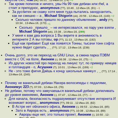
(ok), 06:01 , 12-Июн-16, (74)
+3
Так кроме попилов и ничего, увы На 99 там дебиан или rhel, а
стоит и преподнос
,
anonymous
(??), 10:46 , 12-Июн-16, (91)
–1
За русбитех не скажу хотя меня туда пытались захедхантить,
как ни смешно -- а
,
Michael Shigorin
(ok), 20:56 , 12-Июн-16, (140)
+2
Сколько человек пришло по данному объявлению
,
andy
(??),
10:34 , 13-Июн-16, (173)
+1
Сколько _пришло_ -- не интересовался, но пару уже взяли
,
Michael Shigorin
(ok), 15:38 , 14-Июн-16, (
289
)
У меня к вам два вопроса 1 Вы верите в анонимность в
интернете 2 А вы готовы
,
op
(??), 11:13 , 13-Июн-16, (192)
Ещё как прибавит Ещё как появятся Тонны, тысачи тонн софта
нужно бедет сделать
,
_
(??), 17:12 , 13-Июн-16, (239)
Очень долго, это не переход на GNU Linux, а смена парка ПЭВМ
вместе с ОС на боле
,
Аноним
(-), 06:38 , 12-Июн-16, (75)
+1
Из других новостей про переход на линукс тут, по примеру немцев
и голландцев - о
,
Асушник
(?), 10:01 , 13-Июн-16, (169)
+2
Не - это тоже фигня Даёшь к концу школьных каникул
,
_
(??), 17:14 ,
13-Июн-16, (240)
Почему не ванильный дебиан Нахера велосипеды с педалями
,
Анонимус 223
(?), 07:03 , 12-Июн-16, (76)
Не дебиан, потому что замучаешься ванильный дебиан допиливать
до уровня вменяемо
,
Аноним
(-), 07:47 , 12-Июн-16, (77)
–1
Для начала, безопасность подразумевает отсутствие интернета И
возникает вопрос,
,
anonymous
(??), 09:11 , 12-Июн-16, (82)
В Астре нет облачного офиса
,
Аноним
(-), 09:53 , 12-Июн-16, (85)
Зато в Аврора есть
,
anonymous
(??), 10:38 , 12-Июн-16, (89)
Авроры еще нет, это только проект
,
Аноним
(-), 10:50 , 12-