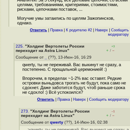
Аналитек! За 5 секунд, все деловые цепочки, со всеми
целями, требованиями, критериями, стоимостями,
рисками, цепочками поставок, ...
Могучие умы затаились по щелям Зажопинсков,
однако.
Ответить
|
Правка
|
К родителю #2
|
Наверх
|
Cообщить
модератору
225.
"Холдинг Вертолеты России
+3
+
–
переходит на Astra Linux"
/
Сообщение от
_
(??), 13-Июн-16, 16:29
qwerty, ты не переживай. Вас выкинут не сразу, а
постепенно. С прощальной церемонией! :)
Впорочем, в пределах ~1-2% вас оставят. Редкие
островки выньдовса трогать не будут, пока само не
сдохнет. Даже заботится будут, чтоб раньше срока
не сдохло! :) Всё успокоился?
Ответить
|
Правка
|
Наверх
|
Cообщить модератору
273.
"Холдинг Вертолеты России
–1
+
–
переходит на Astra Linux"
/
Сообщение от
qwerty
(??), 14-Июн-16, 02:38
>qwerty, ты не переживай. Вас выкинут не сразу, а