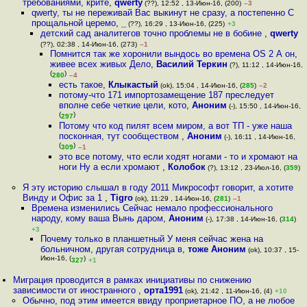
требованиями, крите
,
qwerty
(??), 12:52 , 13-Июн-16, (200)
–3
qwerty, ты не переживай Вас выкинут не сразу, а постепенно С
прощальной церемо
,
_
(??), 16:29 , 13-Июн-16, (225)
+3
детский сад аналитегов точно проблемы не в бобине
,
qwerty
(??), 02:38 , 14-Июн-16, (273)
–1
Помнится так же хоронили вындось во времена ОS 2 А он,
живее всех живых Дело
,
Василий Теркин
(?), 11:12 , 14-Июн-16,
(
)
280
–4
есть такое
,
Клыкастый
(ok), 15:04 , 14-Июн-16, (
285
)
–2
потому-что 171 импортозамещение 187 преследует
вполне себе четкие цели, кото
,
Аноним
(-), 15:50 , 14-Июн-16,
(
)
297
Потому что код пилят всем миром, а вот ТП - уже наша
посконная, тут сообществом
,
Аноним
(-), 16:11 , 14-Июн-16,
(
)
309
–1
это все потому, что если ходят ногами - то и хромают на
ноги Ну а если хромают
,
Колобок
(?), 13:12 , 23-Июл-16, (
359
)
Я эту историю слышал в году 2011 Микрософт говорит, а хотите
Винду и Офис за 1
,
Tigro
(ok), 11:29 , 14-Июн-16, (
281
)
–1
Времена изменились Сейчас немало профессионального
народу, кому ваша Вынь даром
,
Аноним
(-), 17:38 , 14-Июн-16, (
314
)
+3
Почему только в планшетный У меня сейчас жена на
больничном, другая сотрудница в
,
тоже Аноним
(ok), 10:37 , 15-
Июн-16, (
)
327
+1
Миграция проводится в рамках инициативы по снижению
зависимости от иностранного
,
орта1991
(ok), 21:42 , 11-Июн-16, (4)
+10
Обычно, под этим имеется ввиду проприетарное ПО, а не любое