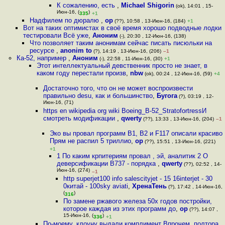
К сожалению, есть
,
Michael Shigorin
(ok), 14:01 , 15-
Июн-16, (
)
335
+1
Надфилем по дюралю
,
op
(??), 10:58 , 13-Июн-16, (184)
+1
Вот на таких оптимистах в своё время хорошо подводные лодки
тестировали Всё уже
,
Аноним
(-), 20:30 , 12-Июн-16, (138)
Что позволяет таким анонимам сейчас писать писюльки на
ресурсе
,
anonim to
(?), 14:19 , 13-Июн-16, (206)
–1
Ка-52, например
,
Аноним
(-), 22:58 , 11-Июн-16, (30)
+1
Этот интеллектуальный девственник просто не знает, в
каком году перестали произв
,
nbw
(ok), 00:24 , 12-Июн-16, (59)
+4
Достаточно того, что он не может воспроизвести
правильно desu, как и большинство
,
Бугога
(?), 03:19 , 12-
Июн-16, (71)
https en wikipedia org wiki Boeing_B-52_StratofortressИ
смотреть модификации
,
qwerty
(??), 13:33 , 13-Июн-16, (204)
–1
Эко вы провал программ B1, B2 и F117 описали красиво
Прям не распил 5 триллио
,
op
(??), 15:51 , 13-Июн-16, (221)
+1
1 По каким крпитериям провал , эй, аналитик 2 О
деверсификации B737 - порядка
,
qwerty
(??), 02:52 , 14-
Июн-16, (274)
–1
http superjet100 info salescityjet - 15 16interjet - 30
0китай - 100sky aviati
,
ХренаТень
(?), 17:42 , 14-Июн-16,
(
)
316
По замене ржавого железа 50х годов постройки,
которое каждая из этих программ до
,
op
(??), 14:07 ,
15-Июн-16, (
)
336
+1
По-моему, клоуну выдали комплимент Впрочем, полтора