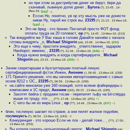
но при этом за дистрибутив денег не берут, бери да
скачивай, львиную долю денег
,
Бугога
(?), 15:45 , 14-
Июн-16, (
)
292
–1
Ессно Но, понятно, ув op эту мысль уже не донести
никак Ну, парой же строк вы
,
23195
(?), 21:15 , 15-Июн-16,
(
)
345
–1
Это не бред - это бизнес Посчитай просто ФОТ фонд
оплаты труда на 20 головаст
,
op
(??), 14:45 , 13-Июн-16, (213)
Так внедряйте же У Вас каша в голове Давайте начнём с начала
готовы внедрять _о
,
Michael Shigorin
(ok), 15:46 , 14-Июн-16, (
293
)
Это еще к чему, простите внедрять _ответственно_ задаром
Наоборот, именно,
,
23195
(?), 21:34 , 15-Июн-16, (
346
)
–1
Когда нужно внедрять и когда сертифицируете
,
Michael
Shigorin
(ok), 23:15 , 15-Июн-16, (
350
)
–1
Зачем секретаршам и бухгалтершам платный линукс
сертифицированный фстэк Инжен
,
Аноним
(-), 06:40 , 13-Июн-16, (158)
171 Принято решение, что мы начнем импортозамещение с самых
основ 8212 с ОС,
,
23195
(?), 06:56 , 13-Июн-16, (159)
на сайте минсвязи уже 160 позиций, хотя всякие файнридеры с
компасами и 1С предп
,
Аноним
(162), 09:15 , 13-Июн-16, (165)
Захотят бабла с продажи госам - перепилят тьфу на Ыгспёрда
выше по трэду, что
,
_
(??), 17:48 , 13-Июн-16, (251)
+1
С чего бы не из мира Linux
,
op
(??), 14:44 , 15-Июн-16, (
337
)
–1
блин, гослинукс шагает по стране, а они пилят жалкое подобие
,
гослинуксъ
(?), 08:54 , 13-Июн-16, (163)
–3
Конкуренция - это хорошо Если не лох - делай тоже
,
_
(??), 17:50 ,
13-Июн-16, (253)
Вы хотели сказать цельнодраный центос
,
Michael Shigorin
(ok),