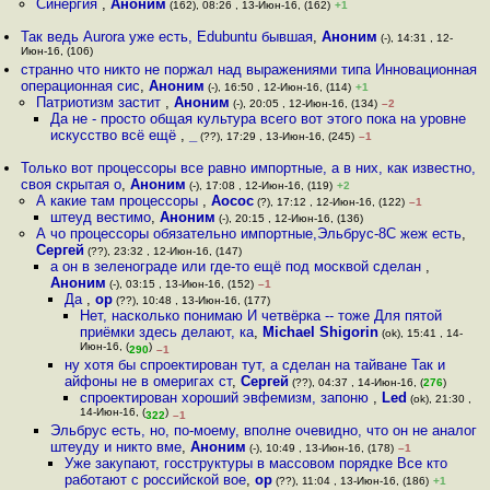
Синергия
,
Аноним
(162), 08:26 , 13-Июн-16, (162)
+1
Так ведь Aurora уже есть, Edubuntu бывшая
,
Аноним
(-), 14:31 , 12-
Июн-16, (106)
странно что никто не поржал над выражениями типа Инновационная
операционная сис
,
Аноним
(-), 16:50 , 12-Июн-16, (114)
+1
Патриотизм застит
,
Аноним
(-), 20:05 , 12-Июн-16, (134)
–2
Да не - просто общая культура всего вот этого пока на уровне
искусство всё ещё
,
_
(??), 17:29 , 13-Июн-16, (245)
–1
Только вот процессоры все равно импортные, а в них, как известно,
своя скрытая о
,
Аноним
(-), 17:08 , 12-Июн-16, (119)
+2
А какие там процессоры
,
Аосос
(?), 17:12 , 12-Июн-16, (122)
–1
штеуд вестимо
,
Аноним
(-), 20:15 , 12-Июн-16, (136)
А чо процессоры обязательно импортные,Эльбрус-8С жеж есть
,
Сергей
(??), 23:32 , 12-Июн-16, (147)
а он в зеленограде или где-то ещё под москвой сделан
,
Аноним
(-), 03:15 , 13-Июн-16, (152)
–1
Да
,
op
(??), 10:48 , 13-Июн-16, (177)
Нет, насколько понимаю И четвёрка -- тоже Для пятой
приёмки здесь делают, ка
,
Michael Shigorin
(ok), 15:41 , 14-
Июн-16, (
)
290
–1
ну хотя бы спроектирован тут, а сделан на тайване Так и
айфоны не в омеригах ст
,
Сергей
(??), 04:37 , 14-Июн-16, (
276
)
спроектирован хороший эвфемизм, запоню
,
Led
(ok), 21:30 ,
14-Июн-16, (
)
322
–1
Эльбрус есть, но, по-моему, вполне очевидно, что он не аналог
штеуду и никто вме
,
Аноним
(-), 10:49 , 13-Июн-16, (178)
–1
Уже закупают, госструктуры в массовом порядке Все кто
работают с российской вое
,
op
(??), 11:04 , 13-Июн-16, (186)
+1