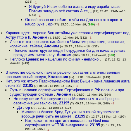
(268)
–1
Я буржуй Я сам себе на жизнь и икру зарабатываю
Потому занудно всё считаю А те
,
_
(??), 23:42 , 13-Июн-16,
(271)
–1
Он всё равно не поймет о чём вы Для него это просто
набор букв
,
op
(??), 15:50 , 15-Июн-16, (
340
)
–1
Караван идет - хорошо Вон китайцы уже серваки сертифицируют под
Астру http e h
,
Аноним
(-), 18:59 , 12-Июн-16, (132)
–1
И чего в тех серверах китайского Чипы американские, японские,
корейские, тайван
,
Аноним
(-), 20:17 , 12-Июн-16, (137)
Пенсию тырят другие люди Потрудился бы для начала узнать,
прежде чем писать глу
,
Аноним
(360), 18:41 , 12-Сен-20, (
360
)
Неплохо Ценник не нашёл,но по фичам - неплохо
,
_
(??), 17:42 , 13-
Июн-16, (249)
В качестве офисного пакета решено поставлять отечественный
проприетарный продук
,
Колхозник
(ok), 01:01 , 13-Июн-16, (149)
Нет, это уж что-то Патриоты-идиоты linux Выше - одна лицензия astra
стоит 23
,
23195
(?), 06:08 , 13-Июн-16, (157)
–1
Суть в наличии сертификатов Сертификация в РФ платна и при
существующей системе
,
Аноним
(-), 08:59 , 13-Июн-16, (164)
Не вижу связи без озвучки цены Миллионы что ли Процесс
сертификации заключае
,
23195
(?), 09:27 , 13-Июн-16, (166)
–1
Да
,
op
(??), 10:41 , 13-Июн-16, (175)
Миллионы баксов Бред Тут уж ни о какой окупаемости
вообще речи быть не может
,
23195
(?), 12:27 , 13-Июн-16, (199)
Вот, какая-то конкретика попалась по GosLinux
сертификация ФСТЭК внедрение и
,
23195
(?), 14:25 , 13-
Июн-16, (207)
–1