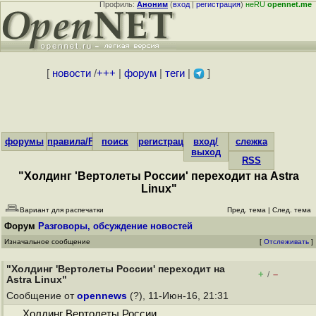
Профиль:
Аноним
(
вход
|
регистрация
)
неRU
opennet.me
[
новости
/
+++
|
форум
|
теги
|
]
форумы
правила/FAQ
поиск
регистрация
вход/
слежка
выход
RSS
"Холдинг 'Вертолеты России' переходит на Astra
Linux"
Вариант для распечатки
Пред. тема
|
След. тема
Форум
Разговоры, обсуждение новостей
Изначальное сообщение
[
Отслеживать
]
"Холдинг 'Вертолеты России' переходит на
+
–
/
Astra Linux"
Сообщение от
opennews
(?), 11-Июн-16, 21:31
Холдинг Вертолеты России