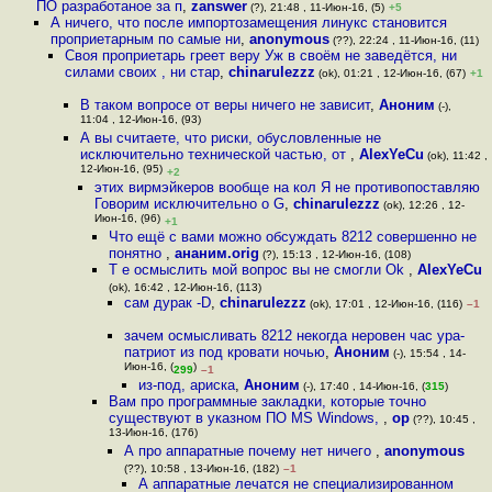
ПО разработаное за п
,
zanswer
(?), 21:48 , 11-Июн-16, (5)
+5
А ничего, что после импортозамещения линукс становится
проприетарным по самые ни
,
anonymous
(??), 22:24 , 11-Июн-16, (11)
Своя проприетарь греет веру Уж в своём не заведётся, ни
силами своих , ни стар
,
chinarulezzz
(ok), 01:21 , 12-Июн-16, (67)
+1
В таком вопросе от веры ничего не зависит
,
Аноним
(-),
11:04 , 12-Июн-16, (93)
А вы считаете, что риски, обусловленные не
исключительно технической частью, от
,
AlexYeCu
(ok), 11:42 ,
12-Июн-16, (95)
+2
этих вирмэйкеров вообще на кол Я не противопоставляю
Говорим исключительно о G
,
chinarulezzz
(ok), 12:26 , 12-
Июн-16, (96)
+1
Что ещё с вами можно обсуждать 8212 совершенно не
понятно
,
ананим.orig
(?), 15:13 , 12-Июн-16, (108)
Т е осмыслить мой вопрос вы не смогли Ok
,
AlexYeCu
(ok), 16:42 , 12-Июн-16, (113)
сам дурак -D
,
chinarulezzz
(ok), 17:01 , 12-Июн-16, (116)
–1
зачем осмысливать 8212 некогда неровен час ура-
патриот из под кровати ночью
,
Аноним
(-), 15:54 , 14-
Июн-16, (
)
299
–1
из-под, ариска
,
Аноним
(-), 17:40 , 14-Июн-16, (
315
)
Вам про программные закладки, которые точно
существуют в указном ПО MS Windows,
,
op
(??), 10:45 ,
13-Июн-16, (176)
А про аппаратные почему нет ничего
,
anonymous
(??), 10:58 , 13-Июн-16, (182)
–1
А аппаратные лечатся не специализированном