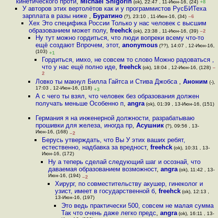
кинетического проти
,
Michael Shigorin
(ok), 22:47 , 11-Июн-16, (24)
+8
У авторов этих вертолётов как и у программистов РусБИТеха
зарплата в разы ниже
,
Буратино
(?), 23:10 , 11-Июн-16, (34)
–6
Хех Это специфика России Только у нас человек с высшим
образованием может полу
,
freehck
(ok), 23:38 , 11-Июн-16, (39)
–2
Ну тут можно гордиться, что люди вопреки всему что-то
ещё создают Впрочем, этот
,
anonymous
(??), 14:07 , 12-Июн-16,
(103)
+1
Гордиться, имхо, не совсем то слово Можно радоваться ,
что у нас ещё полно иде
,
freehck
(ok), 18:04 , 12-Июн-16, (128)
–
2
Ловко ты макнул Билла Гайтса и Стива Джобса
,
Аноним
(-),
17:03 , 12-Июн-16, (118)
+3
А с чего ты взял, что человек без образования должен
получать меньше Особенно п
,
angra
(ok), 01:39 , 13-Июн-16, (151)
Германия я на инженерной должности, разрабатываю
прошивки для железа, иногда пр
,
Асушник
(?), 09:56 , 13-
Июн-16, (168)
–2
Берусь утверждать, что Вы У этих ваших ребят,
естественно, надбавка за вредност
,
freehck
(ok), 10:31 , 13-
Июн-16, (172)
Ну а теперь сделай следующий шаг и осознай, что
даваемая образованием возможност
,
angra
(ok), 11:42 , 13-
Июн-16, (194)
–2
Хирург, по совместительству акушер, гинеколог и
узист, имеет в государственной б
,
freehck
(ok), 12:13 ,
13-Июн-16, (197)
Это ведь практически 500, совсем не малая сумма
Так что очень даже легко предс
,
angra
(ok), 16:11 , 13-