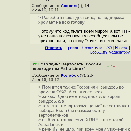
Сообщение от
Аноним
(-), 14-
Июн-16, 16:11
> Разрабатывают достойно, но поддержка
хромает на всю голову.
Потому что код пилят всем миром, а вот ТП -
уже наша посконная, тут сообществом не
прикроешься, поэтому "качество" и вылазит.
Ответить
|
Правка
|
К родителю #280
|
Наверх
|
Cообщить модератору
359
.
"Холдинг Вертолеты России
+
–
/
переходит на Astra Linux"
Сообщение от
Колобок
(?), 23-
Июл-16, 13:12
> Помнится так же "хоронили" вындось во
времена ОS\2. А он, живее всех
> живых. Дело не в том, плох или хорош
вындось, а в
> том, что "импортозамещение" не оставляет
выбора. Была бы возможность у
вертолетчиков
> выбрать тот же самый RHEL, ни о какой
Astra Linuх и
> речи бы не шло, при всем моем уважении к