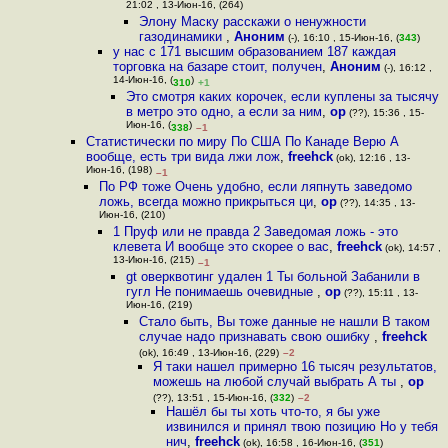
21:02 , 13-Июн-16, (264)
Элону Маску расскажи о ненужности
газодинамики
,
Аноним
(-), 16:10 , 15-Июн-16, (
343
)
у нас с 171 высшим образованием 187 каждая
торговка на базаре стоит, получен
,
Аноним
(-), 16:12 ,
14-Июн-16, (
)
310
+1
Это смотря каких корочек, если куплены за тысячу
в метро это одно, а если за ним
,
op
(??), 15:36 , 15-
Июн-16, (
)
338
–1
Статистически по миру По США По Канаде Верю А
вообще, есть три вида лжи лож
,
freehck
(ok), 12:16 , 13-
Июн-16, (198)
–1
По РФ тоже Очень удобно, если ляпнуть заведомо
ложь, всегда можно прикрыться ци
,
op
(??), 14:35 , 13-
Июн-16, (210)
1 Пруф или не правда 2 Заведомая ложь - это
клевета И вообще это скорее о вас
,
freehck
(ok), 14:57 ,
13-Июн-16, (215)
–1
gt оверквотинг удален 1 Ты больной Забанили в
гугл Не понимаешь очевидные
,
op
(??), 15:11 , 13-
Июн-16, (219)
Стало быть, Вы тоже данные не нашли В таком
случае надо признавать свою ошибку
,
freehck
(ok), 16:49 , 13-Июн-16, (229)
–2
Я таки нашел примерно 16 тысяч результатов,
можешь на любой случай выбрать А ты
,
op
(??), 13:51 , 15-Июн-16, (
332
)
–2
Нашёл бы ты хоть что-то, я бы уже
извинился и принял твою позицию Но у тебя
нич
,
freehck
(ok), 16:58 , 16-Июн-16, (
351
)