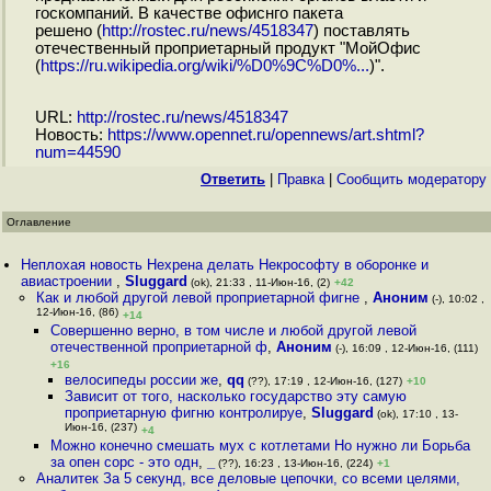
госкомпаний. В качестве офиснго пакета
решено (
http://rostec.ru/news/4518347
) поставлять
отечественный проприетарный продукт "МойОфис
(
https://ru.wikipedia.org/wiki/%D0%9C%D0%...
)".
URL:
http://rostec.ru/news/4518347
Новость:
https://www.opennet.ru/opennews/art.shtml?
num=44590
Ответить
|
Правка
|
Cообщить модератору
Оглавление
Неплохая новость Нехрена делать Некрософту в оборонке и
авиастроении
,
Sluggard
(ok), 21:33 , 11-Июн-16, (2)
+42
Как и любой другой левой проприетарной фигне
,
Аноним
(-), 10:02 ,
12-Июн-16, (86)
+14
Совершенно верно, в том числе и любой другой левой
отечественной проприетарной ф
,
Аноним
(-), 16:09 , 12-Июн-16, (111)
+16
велосипеды россии же
,
qq
(??), 17:19 , 12-Июн-16, (127)
+10
Зависит от того, насколько государство эту самую
проприетарную фигню контролируе
,
Sluggard
(ok), 17:10 , 13-
Июн-16, (237)
+4
Можно конечно смешать мух с котлетами Но нужно ли Борьба
за опен сорс - это одн
,
_
(??), 16:23 , 13-Июн-16, (224)
+1
Аналитек За 5 секунд, все деловые цепочки, со всеми целями,