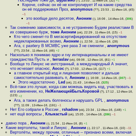
Последнее тоже де
,
Буратино
(?), 23:03 , 11-Июн-16, (32)
+1
Короче, сейчас он её не контролирует И на какие средства
он её поддерживал Проз
,
anonymous
(??), 23:53 , 11-Июн-16, (45)
–1
это вообще дело десятое
,
Аноним
(-), 16:06 , 14-Июн-16, (
306
)
–1
Так снижению зависимости, а не устранению Будем реалистами В
их совершенно бурж
,
тоже Аноним
(ok), 22:29 , 11-Июн-16, (15)
–1
Кто чего сменит-то В мегасертифицированной на отсутствие
недеклариованных возмо
,
Аноним
(-), 22:56 , 11-Июн-16, (28)
Ага, с разбегу В МСМВС уже раза 3 не сменили
,
anonymous
(??), 23:54 , 11-Июн-16, (46)
+2
Насколько я понимаю ядро и гну интернациональны и не имеют
гражданства Пусть и
,
terraslav
(ok), 09:06 , 12-Июн-16, (81)
+1
Вообще то Линукс не интстранный, а международный А значит,
что исчезает опаснос
,
Аосос
(?), 17:03 , 12-Июн-16, (117)
+1
а главное открытый код и лицензия позволяют и дальше
самостоятельно развивать п
,
Аноним
(-), 16:08 , 14-Июн-16, (
307
)
–1
Этого недостаточно
,
Led
(ok), 21:43 , 14-Июн-16, (
325
)
Всё-таки это лучше, когда сам можешь видеть код, участвовать в
его изменении, ко
,
НеЖелающийБытьКоровой
(?), 17:12 , 12-Июн-16,
(123)
+2
Ага, а также делать болгеносы и нарушать GPL
,
anonymous
(??), 11:09 , 13-Июн-16, (191)
–1
Нет Его собрали в России
,
rshadow
(ok), 23:34 , 12-Июн-16, (148)
+1
нет ещё вопросы
,
Клыкастый
(ok), 15:05 , 14-Июн-16, (
286
)
–1
давно пора
,
Аноним
(-), 21:54 , 11-Июн-16, (8)
+1
Какие вертолеты, такой и Линукс
,
Аноним
(-), 22:17 , 11-Июн-16, (10)
–11
Вертолёты, между прочим, отличные -- признано всеми, включая