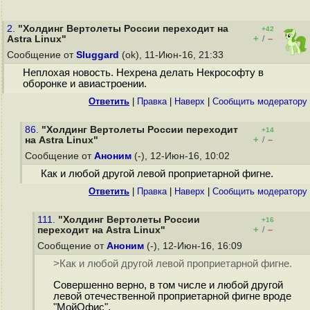
2.
"Холдинг Вертолеты России переходит на
+42
+
–
Astra Linux"
/
Сообщение от
Sluggard
(ok), 11-Июн-16, 21:33
Неплохая новость. Нехрена делать Некрософту в
оборонке и авиастроении.
Ответить
|
Правка
|
Наверх
|
Cообщить модератору
86.
"Холдинг Вертолеты России переходит
+14
+
–
на Astra Linux"
/
Сообщение от
Аноним
(-), 12-Июн-16, 10:02
Как и любой другой левой проприетарной фигне.
Ответить
|
Правка
|
Наверх
|
Cообщить модератору
111.
"Холдинг Вертолеты России
+16
+
–
переходит на Astra Linux"
/
Сообщение от
Аноним
(-), 12-Июн-16, 16:09
>Как и любой другой левой проприетарной фигне.
Совершенно верно, в том числе и любой другой
левой отечественной проприетарной фигне вроде
"МойОфис".