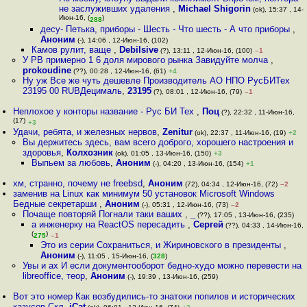
не заслуживших удаления
,
Michael Shigorin
(ok), 15:37 , 14-
Июн-16, (
)
288
десу- Петька, приборы - Шесть - Что шесть - А что приборы
,
Аноним
(-), 14:06 , 12-Июн-16, (102)
Камов рулит, ваще
,
Debilsive
(?), 13:11 , 12-Июн-16, (100)
–1
У РВ примерно 1 6 доля мирового рынка Завидуйте молча
,
prokoudine
(??), 00:28 , 12-Июн-16, (61)
+4
Ну уж Все же чуть дешевле Производитель АО НПО РусБИТех
23195 00 RUBДецималь
,
23195
(?), 08:01 , 12-Июн-16, (79)
–1
Неплохое у конторы название - Рус БИ Тех
,
Поц
(?), 22:32 , 11-Июн-16,
(17)
+3
Удачи, ребята, и железных нервов
,
Zenitur
(ok), 22:37 , 11-Июн-16, (19)
+2
Вы держитесь здесь, вам всего доброго, хорошего настроения и
здоровья
,
Колхозник
(ok), 01:05 , 13-Июн-16, (150)
+3
Выпьем за любовь
,
Аноним
(-), 04:20 , 13-Июн-16, (154)
+1
хм, странно, почему не freebsd
,
Аноним
(72), 04:34 , 12-Июн-16, (72)
–2
заменив на Linux как минимум 50 установок Microsoft Windows
Бедные секретарши
,
Аноним
(-), 05:31 , 12-Июн-16, (73)
–2
Почаще повторяй Погнали таки ваших
,
_
(??), 17:05 , 13-Июн-16, (235)
а инженерку на ReactOS пересадить
,
Сергей
(??), 04:33 , 14-Июн-16,
(
)
275
–1
Это из серии Сохраниться, и Жириновского в президенты
,
Аноним
(-), 11:05 , 15-Июн-16, (
328
)
Увы и ах И если документооборот бедно-худо можно перевести на
libreoffice, теор
,
Аноним
(-), 19:39 , 13-Июн-16, (259)
Вот это номер Как возбудились-то знатоки попилов и исторических
казусов Скл
,
iCat