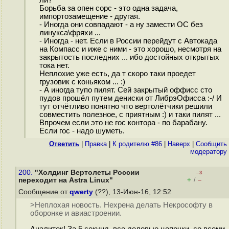
ли?
Борьба за опен сорс - это одна задача,
импортозамещение - другая.
- Иногда они совпадают - а ну замести ОС без
линукса\фряхи ...
- Иногда - нет. Если в России перейдут с Автокада
на Компасс и иже с ними - это хорошо, несмотря на
закрытость последних ... ибо достойных открытых
тока нет.
Неплохие уже есть, да т скоро таки проедет
грузовик с коньяком ... :)
- А иногда тупо пилят. Сей закрытый оффисс сто
пудов прошёл путем дениски от ЛибрэОфисса :-/ И
тут отчётливо понятно что вертолётчики решили
совместить полезное, с приятным :) и таки пилят ...
Впрочем если это не гос контора - по барабану.
Если гос - надо шуметь.
Ответить
|
Правка
|
К родителю #86
|
Наверх
|
Cообщить
модератору
200.
"Холдинг Вертолеты России
–3
+
–
переходит на Astra Linux"
/
Сообщение от
qwerty
(??), 13-Июн-16, 12:52
>Неплохая новость. Нехрена делать Некрософту в
оборонке и авиастроении.