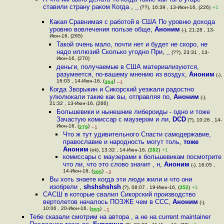
ставили страну раком Когда
,
_
(??), 16:39 , 13-Июн-16, (226)
+1
Какая Сравнимая с работой в США По уровню дохода
уровню вовлечения пользе обще
,
Аноним
(-), 21:28 , 13-
Июн-16, (265)
Такой очень мало, почти нет и будет не скоро, не
надо иллюзий Сколько угодно При
,
_
(??), 23:31 , 13-
Июн-16, (270)
деньги, получаемые в США материализуются,
разумеется, по-вашему мнению из воздух
,
Аноним
(-),
16:03 , 14-Июн-16, (
)
304
–1
Когда Зворыкин и Сикорский уезжали радостно
улюлюкали такие как вы, отправляя по
,
Аноним
(-),
21:32 , 13-Июн-16, (266)
Большевики и нынешние либероиды - одно и тоже
Зачастую комиссар с маузером и ли
,
DCD
(?), 10:26 , 14-
Июн-16, (
)
279
–1
Что ж тут удивительного Спасти самодержавие,
православие и народность могут толь
,
тоже
Аноним
(ok), 13:32 , 14-Июн-16, (
282
)
+1
комиссары с маузерами к большевикам посмотрите
что ли, что это слово значит , н
,
Аноним
(-), 16:05 ,
14-Июн-16, (
)
305
–2
Вы хоть знаете когда эти люди жили и что они
изобрели
,
shshshshsh
(?), 08:07 , 19-Июн-16, (
352
)
+1
САСШ в которые свалил Сикорский производство
вертолетов началось ПОЗЖЕ чем в ССС
,
Аноним
(-),
10:06 , 20-Июн-16, (
)
353
–1
Тебе сказали смотрим на автора , а не на current maintainer