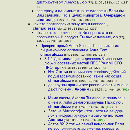
дистрибутивом линукса
,
op
(??), 11:06 , 13-Июн-16, (188)
+1
все сразу и одномоментно не сделаешь Если бы
Вам заявили, что в целях импортоза
,
Очередной
аноним
(?), 11:07 , 13-Июн-16, (190)
+1
как это противоречит тому что я написал
,
chinarulezzz
(ok), 13:36 , 13-Июн-16, (205)
Полностью противоречит Во-первых это не
проприетарный продукт См высказывание
,
op
(??),
14:32 , 13-Июн-16, (209)
Приприетарный Astra Special Ты не читал их
лицензионного соглашение Astra Com
,
chinarulezzz
(ok), 15:01 , 13-Июн-16, (217)
3 1 1 Декомпиляцию и дизассемблирование
любых составных частей ПРОГРАММНОГО
ПРО
,
op
(??), 16:15 , 13-Июн-16, (223)
+3
Нет Статья ограничивает свободу действий
по дизассемблированию, такие как созда
,
chinarulezzz
(ok), 18:00 , 13-Июн-16, (256)
–2
да, кругом враги и все распиливают и мне не
дают почему
,
Аноним
(-), 15:57 , 14-Июн-16, (
301
)
+2
Мимо кассы, Акелла Ты либо не понимаешь
о чём я, либо демагогизируешь Нарисую
,
chinarulezzz
(ok), 17:43 , 14-Июн-16, (
317
)
–1
Зато не Микрософт - это - зато не вендор-
лок в инфраструктуре - и зато не по
,
тоже
Аноним
(ok), 20:02 , 14-Июн-16, (
320
)
Астра 8212 тот же самый вендор-лок Если
не воспринимаете аргументы, поверьте
,