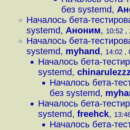
без systemd
,
Ан
Началось бета-тестиров
systemd
,
Аноним
,
10:52 ,
Началось бета-тестиров
systemd
,
myhand
,
14:02 ,
Началось бета-тестир
systemd
,
chinarulezz
Началось бета-тес
без systemd
,
myha
Началось бета-тестир
systemd
,
freehck
,
13:46
Началось бета-тес