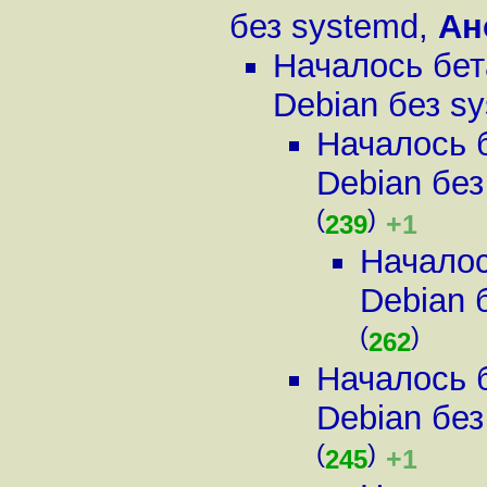
без systemd
,
Ан
Началось бет
Debian без s
Началось 
Debian без
(
)
+1
239
Началос
Debian 
(
)
262
Началось 
Debian без
(
)
+1
245