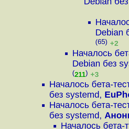
Debian без
Началос
Debian 
(65)
+2
Началось бет
Debian без s
(
)
+3
211
Началось бета-тес
без systemd
,
EuPh
Началось бета-тес
без systemd
,
Анон
Началось бета-