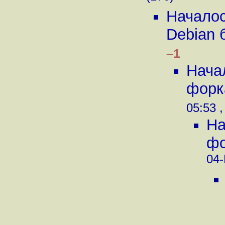
Началос
Debian 
–1
Нача
форк
05:53 ,
На
фо
04-