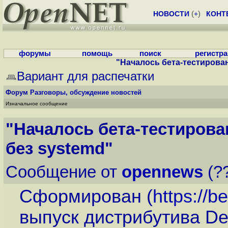
НОВОСТИ
(
+
)
КОНТ
форумы
помощь
поиск
регистр
"Началось бета-тестирован
Вариант для распечатки
Форум
Разговоры, обсуждение новостей
Изначальное сообщение
"Началось бета-тестирова
без systemd"
Сообщение от
opennews
(??
Сформирован (
https://b
выпуск дистрибутива De