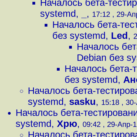
Началось бета-тестир
systemd
,
_
,
17:12 , 29-Ап
Началось бета-тес
без systemd
,
Led
,
2
Началось бет
Debian без s
Началось бета-
без systemd
,
Ан
Началось бета-тестиров
systemd
,
sasku
,
15:18 , 30-
Началось бета-тестировани
systemd
,
Хрю
,
09:42 , 29-Апр-1
Началось бета-тестиров