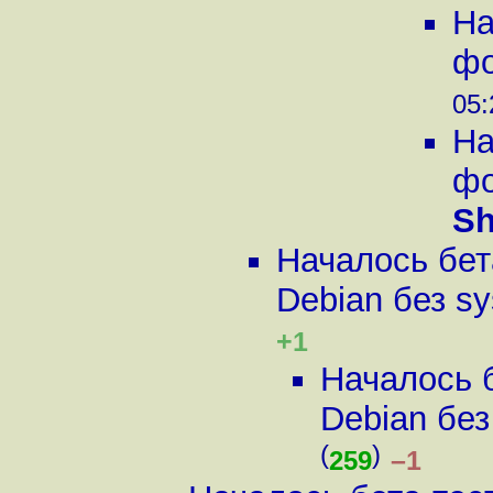
На
фо
05:
На
фо
Sh
Началось бет
Debian без s
+1
Началось 
Debian без
(
)
–1
259