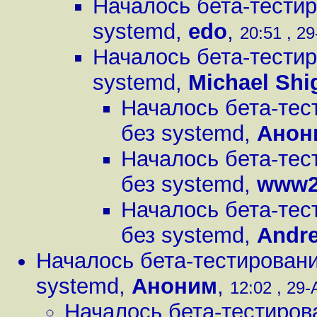
Началось бета-тестир
systemd
,
edo
,
20:51 , 29
Началось бета-тестир
systemd
,
Michael Shi
Началось бета-тес
без systemd
,
Анон
Началось бета-тес
без systemd
,
www
Началось бета-тес
без systemd
,
Andre
Началось бета-тестировани
systemd
,
Аноним
,
12:02 , 29-
Началось бета-тестиров