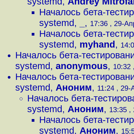
systemd
,
Andrey Mitrof
Началось бета-тестир
systemd
,
_
,
17:36 , 29-Ап
Началось бета-тестир
systemd
,
myhand
,
14:0
Началось бета-тестировани
systemd
,
anonymous
,
10:32 
Началось бета-тестировани
systemd
,
Аноним
,
11:24 , 29-
Началось бета-тестиров
systemd
,
Аноним
,
13:35 ,
Началось бета-тестир
systemd
,
Аноним
,
15: