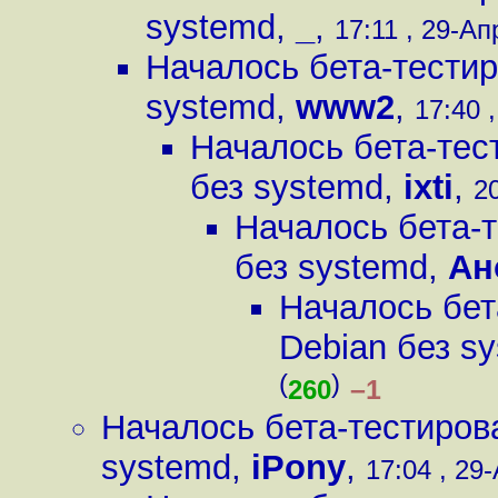
systemd
,
_
,
17:11 , 29-Ап
Началось бета-тестир
systemd
,
www2
,
17:40 
Началось бета-тес
без systemd
,
ixti
,
20
Началось бета-
без systemd
,
Ан
Началось бет
Debian без s
(
)
–1
260
Началось бета-тестиров
systemd
,
iPony
,
17:04 , 29-