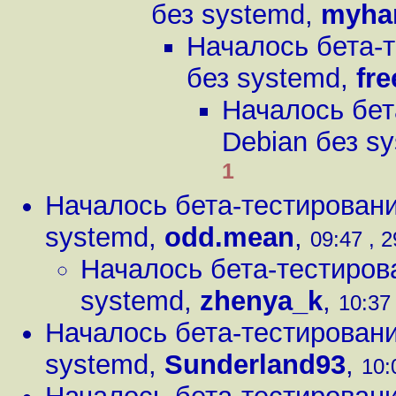
без systemd
,
myha
Началось бета-
без systemd
,
fr
Началось бет
Debian без s
1
Началось бета-тестировани
systemd
,
odd.mean
,
09:47 , 2
Началось бета-тестиров
systemd
,
zhenya_k
,
10:37 
Началось бета-тестировани
systemd
,
Sunderland93
,
10: