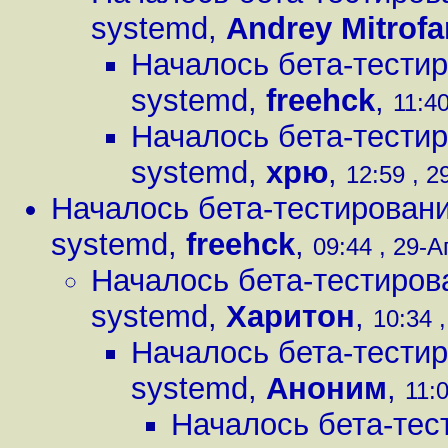
systemd
,
Andrey Mitrof
Началось бета-тестир
systemd
,
freehck
,
11:40
Началось бета-тестир
systemd
,
хрю
,
12:59 , 2
Началось бета-тестировани
systemd
,
freehck
,
09:44 , 29-А
Началось бета-тестиров
systemd
,
Харитон
,
10:34 ,
Началось бета-тестир
systemd
,
Аноним
,
11:0
Началось бета-тес