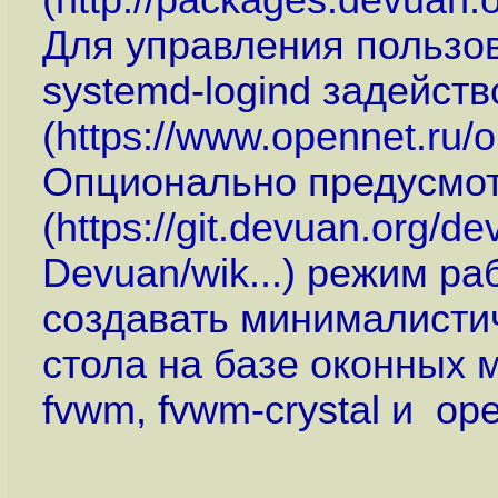
(
http://packages.devuan.o
Для управления пользо
systemd-logind задейств
(
https://www.opennet.ru
Опционально предусмо
(
https://git.devuan.org/d
Devuan/wik...
) режим ра
создавать минималисти
стола на базе оконных м
fvwm, fvwm-crystal и op