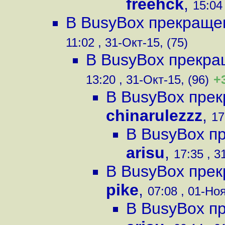
freehck
,
15:04 
В BusyBox прекраще
11:02 , 31-Окт-15, (75)
В BusyBox прекра
+
13:20 , 31-Окт-15, (96)
В BusyBox пре
chinarulezzz
,
17
В BusyBox п
arisu
,
17:35 , 3
В BusyBox пре
pike
,
07:08 , 01-Ноя
В BusyBox п