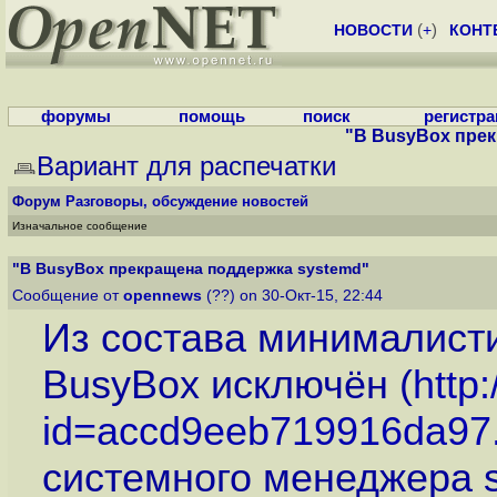
НОВОСТИ
(
+
)
КОНТ
форумы
помощь
поиск
регистр
"В BusyBox прек
Вариант для распечатки
Форум
Разговоры, обсуждение новостей
Изначальное сообщение
"В BusyBox прекращена поддержка systemd"
Сообщение от
opennews
(??) on 30-Окт-15, 22:44
Из состава минималисти
BusyBox исключён (
http
id=accd9eeb719916da97.
системного менеджера 