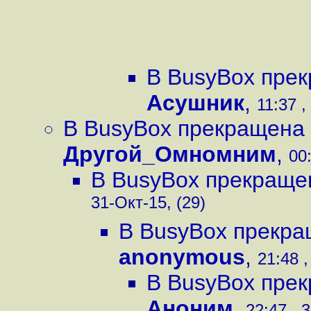
В BusyBox пре
Асушник
,
11:37 ,
В BusyBox прекращена
Другой_Омномним
,
00:
В BusyBox прекраще
31-Окт-15, (29)
В BusyBox прекра
anonymous
,
21:48 ,
В BusyBox пре
Аноним
,
22:47 , 