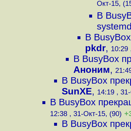
Окт-15, (1
В Busy
system
В BusyBox
pkdr
,
10:29 
В BusyBox п
Аноним
,
21:49
В BusyBox пре
SunXE
,
14:19 , 31
В BusyBox прекра
+
12:38 , 31-Окт-15, (90)
В BusyBox пре