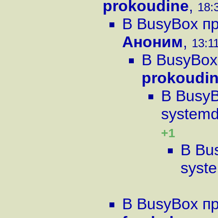
prokoudine
,
18:
В BusyBox п
Аноним
,
13:11
В BusyBox
prokoudi
В Busy
system
+1
В Bu
syst
В BusyBox п