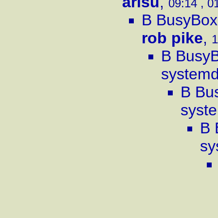
arisu
,
09:14 , 0
В BusyBox
rob pike
,
1
В Busy
system
В Bu
syst
В 
sy