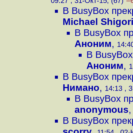
–
09:27 , 31-Окт-15, (67)
В BusyBox пре
Michael Shigor
В BusyBox п
Аноним
,
14:40
В BusyBox
Аноним
,
1
В BusyBox пре
Нимано
,
14:13 , 
В BusyBox п
anonymous
В BusyBox пре
scorry
,
11:54 , 02-