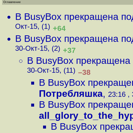
Оглавление
В BusyBox прекращена по
Окт-15, (1)
+64
В BusyBox прекращена по
30-Окт-15, (2)
+37
В BusyBox прекращена
30-Окт-15, (11)
–38
В BusyBox прекраще
Потребляшка
,
23:16 ,
В BusyBox прекраще
all_glory_to_the_h
В BusyBox прекра