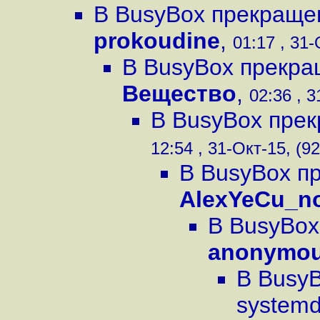
В BusyBox прекраще
prokoudine
,
01:17 , 31-
В BusyBox прекра
Вещество
,
02:36 , 3
В BusyBox пре
12:54 , 31-Окт-15, (92
В BusyBox п
AlexYeCu_n
В BusyBox
anonymo
В Busy
system