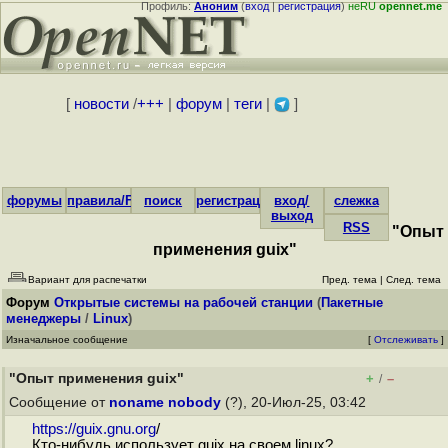
Профиль:
Аноним
(
вход
|
регистрация
)
неRU
opennet.me
[
новости
/
+++
|
форум
|
теги
|
]
форумы
правила/FAQ
поиск
регистрация
вход/
слежка
выход
RSS
"Опыт
применения guix"
Вариант для распечатки
Пред. тема
|
След. тема
Форум
Открытые системы на рабочей станции
(
Пакетные
менеджеры
/
Linux
)
Изначальное сообщение
[
Отслеживать
]
"Опыт применения guix"
+
–
/
Сообщение от
noname nobody
(?), 20-Июл-25, 03:42
https://guix.gnu.org
/
Кто-нибудь использует guix на своем linux?