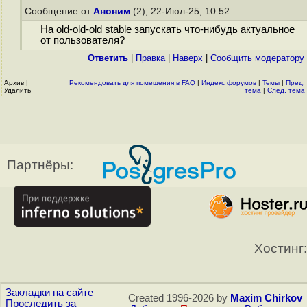
Сообщение от
Аноним
(2), 22-Июл-25, 10:52
На old-old-old stable запускать что-нибудь актуальное
от пользователя?
Ответить
|
Правка
|
Наверх
|
Cообщить модератору
Архив
|
Рекомендовать для помещения в FAQ
|
Индекс форумов
|
Темы
|
Пред.
Удалить
тема
|
След. тема
Партнёры:
Хостинг:
Закладки на сайте
Created 1996-2026 by
Maxim Chirkov
Проследить за