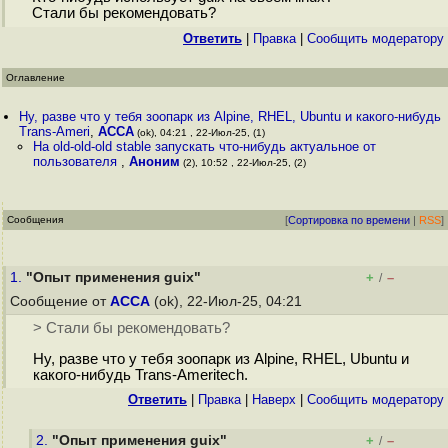
Стали бы рекомендовать?
Ответить
|
Правка
|
Cообщить модератору
Оглавление
Ну, разве что у тебя зоопарк из Alpine, RHEL, Ubuntu и какого-нибудь
Trans-Ameri
,
ACCA
(ok), 04:21 , 22-Июл-25, (1)
На old-old-old stable запускать что-нибудь актуальное от
пользователя
,
Аноним
(2), 10:52 , 22-Июл-25, (2)
Сообщения
[
Сортировка по времени
|
RSS
]
1.
"Опыт применения guix"
+
–
/
Сообщение от
ACCA
(ok), 22-Июл-25, 04:21
> Стали бы рекомендовать?
Ну, разве что у тебя зоопарк из Alpine, RHEL, Ubuntu и
какого-нибудь Trans-Ameritech.
Ответить
|
Правка
|
Наверх
|
Cообщить модератору
2.
"Опыт применения guix"
+
–
/