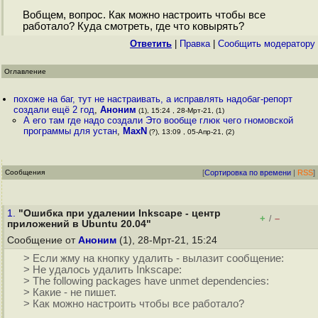
Вобщем, вопрос. Как можно настроить чтобы все
работало? Куда смотреть, где что ковырять?
Ответить
|
Правка
|
Cообщить модератору
Оглавление
похоже на баг, тут не настраивать, а исправлять надобаг-репорт
создали ещё 2 год
,
Аноним
(1), 15:24 , 28-Мрт-21, (1)
А его там где надо создали Это вообще глюк чего гномовской
программы для устан
,
MaxN
(?), 13:09 , 05-Апр-21, (2)
Сообщения
[
Сортировка по времени
|
RSS
]
1.
"Ошибка при удалении Inkscape - центр
+
–
/
приложений в Ubuntu 20.04"
Сообщение от
Аноним
(1), 28-Мрт-21, 15:24
> Если жму на кнопку удалить - вылазит сообщение:
> Не удалось удалить Inkscape:
> The following packages have unmet dependencies:
> Какие - не пишет.
> Как можно настроить чтобы все работало?