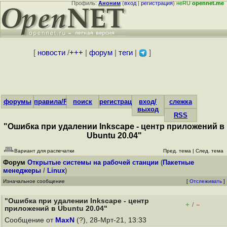
Профиль:
Аноним
(
вход
|
регистрация
)
неRU
opennet.me
[
новости
/
+++
|
форум
|
теги
|
]
форумы
правила/FAQ
поиск
регистрация
вход/
слежка
выход
RSS
"Ошибка при удалении Inkscape - центр приложений в
Ubuntu 20.04"
Вариант для распечатки
Пред. тема
|
След. тема
Форум
Открытые системы на рабочей станции
(
Пакетные
менеджеры
/
Linux
)
Изначальное сообщение
[
Отслеживать
]
"Ошибка при удалении Inkscape - центр
+
–
/
приложений в Ubuntu 20.04"
Сообщение от
MaxN
(?), 28-Мрт-21, 13:33