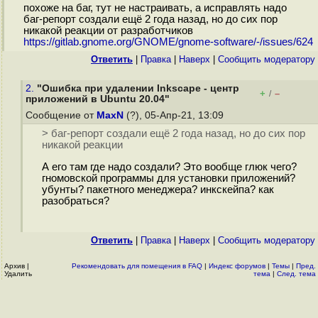
похоже на баг, тут не настраивать, а исправлять надо
баг-репорт создали ещё 2 года назад, но до сих пор
никакой реакции от разработчиков
https://gitlab.gnome.org/GNOME/gnome-software/-/issues/624
Ответить
|
Правка
|
Наверх
|
Cообщить модератору
2.
"Ошибка при удалении Inkscape - центр
+
–
/
приложений в Ubuntu 20.04"
Сообщение от
MaxN
(?), 05-Апр-21, 13:09
> баг-репорт создали ещё 2 года назад, но до сих пор
никакой реакции
А его там где надо создали? Это вообще глюк чего?
гномовской программы для установки приложений?
убунты? пакетного менеджера? инкскейпа? как
разобраться?
Ответить
|
Правка
|
Наверх
|
Cообщить модератору
Архив
|
Рекомендовать для помещения в FAQ
|
Индекс форумов
|
Темы
|
Пред.
Удалить
тема
|
След. тема