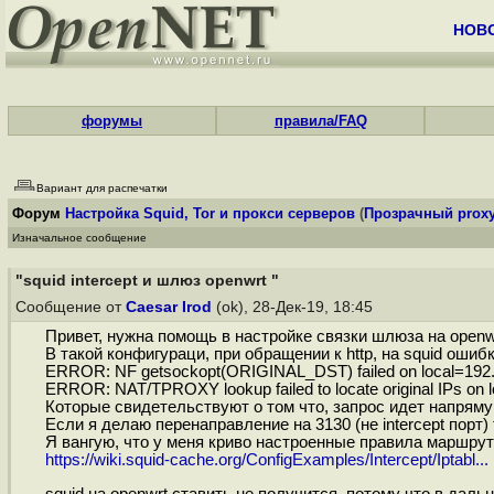
НОВ
форумы
правила/FAQ
Вариант для распечатки
Форум
Настройка Squid, Tor и прокси серверов
(
Прозрачный prox
Изначальное сообщение
"squid intercept и шлюз openwrt "
Сообщение от
Caesar Irod
(ok), 28-Дек-19, 18:45
Привет, нужна помощь в настройке связки шлюза на openwrt
В такой конфигураци, при обращении к http, на squid ошибк
ERROR: NF getsockopt(ORIGINAL_DST) failed on local=192.168
ERROR: NAT/TPROXY lookup failed to locate original IPs on 
Которые свидетельствуют о том что, запрос идет напрямую
Если я делаю перенаправление на 3130 (не intercept порт)
Я вангую, что у меня криво настроенные правила маршрути
https://wiki.squid-cache.org/ConfigExamples/Intercept/Iptabl...