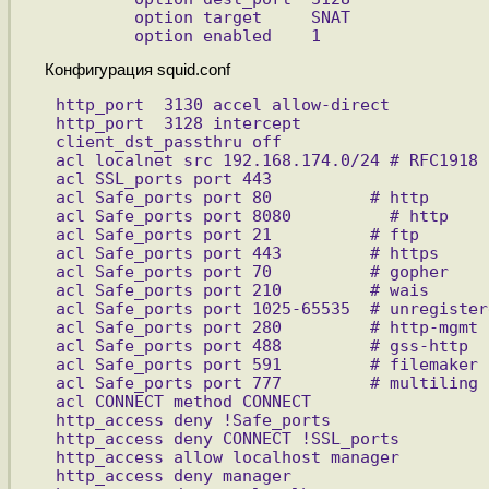
        option target     SNAT
        option enabled    1
Конфигурация squid.conf
http_port  3130 accel allow-direct
http_port  3128 intercept
client_dst_passthru off
acl localnet src 192.168.174.0/24 # RFC1918 
acl SSL_ports port 443
acl Safe_ports port 80          # http
acl Safe_ports port 8080          # http
acl Safe_ports port 21          # ftp
acl Safe_ports port 443         # https
acl Safe_ports port 70          # gopher
acl Safe_ports port 210         # wais
acl Safe_ports port 1025-65535  # unregister
acl Safe_ports port 280         # http-mgmt
acl Safe_ports port 488         # gss-http
acl Safe_ports port 591         # filemaker
acl Safe_ports port 777         # multiling 
acl CONNECT method CONNECT
http_access deny !Safe_ports
http_access deny CONNECT !SSL_ports
http_access allow localhost manager
http_access deny manager