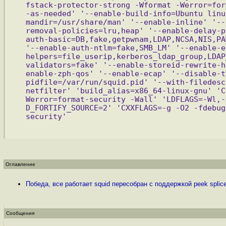
fstack-protector-strong -Wformat -Werror=for
-as-needed' '--enable-build-info=Ubuntu linu
mandir=/usr/share/man' '--enable-inline' '--
removal-policies=lru,heap' '--enable-delay-p
auth-basic=DB,fake,getpwnam,LDAP,NCSA,NIS,PA
'--enable-auth-ntlm=fake,SMB_LM' '--enable-e
helpers=file_userip,kerberos_ldap_group,LDAP
validators=fake' '--enable-storeid-rewrite-h
enable-zph-qos' '--enable-ecap' '--disable-t
pidfile=/var/run/squid.pid' '--with-filedesc
netfilter' 'build_alias=x86_64-linux-gnu' 'C
Werror=format-security -Wall' 'LDFLAGS=-Wl,-
D_FORTIFY_SOURCE=2' 'CXXFLAGS=-g -O2 -fdebug
security'
Оглавление
Победа, все работает squid пересобран с поддержкой peek splic
Сообщения