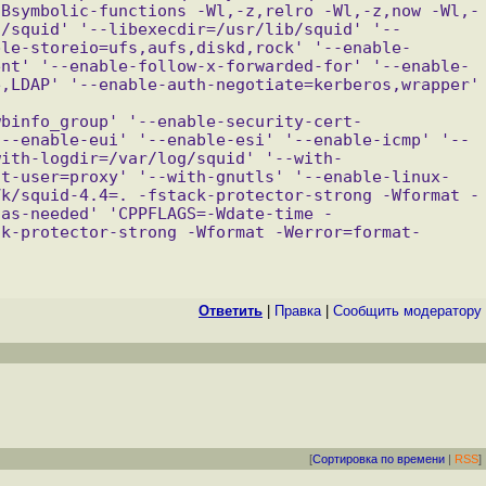
-Bsymbolic-functions -Wl,-z,relro -Wl,-z,now -Wl,-
c/squid' '--libexecdir=/usr/lib/squid' '--
ble-storeio=ufs,aufs,diskd,rock' '--enable-
ent' '--enable-follow-x-forwarded-for' '--enable-
,LDAP' '--enable-auth-negotiate=kerberos,wrapper' 
wbinfo_group' '--enable-security-cert-
'--enable-eui' '--enable-esi' '--enable-icmp' '--
with-logdir=/var/log/squid' '--with-
lt-user=proxy' '--with-gnutls' '--enable-linux-
Vk/squid-4.4=. -fstack-protector-strong -Wformat -
-as-needed' 'CPPFLAGS=-Wdate-time -
ck-protector-strong -Wformat -Werror=format-
Ответить
|
Правка
|
Cообщить модератору
[
Сортировка по времени
|
RSS
]