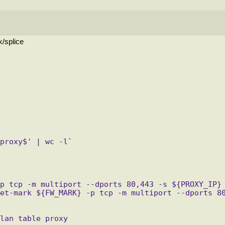
/splice
proxy$' | wc -l`
p tcp -m multiport --dports 80,443 -s ${PROXY_IP}
et-mark ${FW_MARK} -p tcp -m multiport --dports 8
lan table proxy