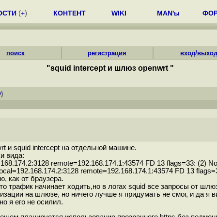
ОСТИ
(
+
)
КОНТЕНТ
WIKI
MAN'ы
ФО
поиск
регистрация
вход/выхо
"squid intercept и шлюз openwrt "
y
)
 и squid intercept на отдельной машине.
и вида:
.174.2:3128 remote=192.168.174.1:43574 FD 13 flags=33: (2) No su
local=192.168.174.2:3128 remote=192.168.174.1:43574 FD 13 flags=
, как от браузера.
 то трафик начинает ходить,но в логах squid все запросы от шлю
зации на шлюзе, но ничего лучше я придумать не смог, и да я 
но я его не осилил.