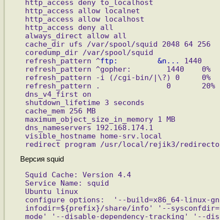
http_access deny to_localhost
http_access allow localnet
http_access allow localhost
http_access deny all
always_direct allow all
cache_dir ufs /var/spool/squid 2048 64 256
coredump_dir /var/spool/squid
refresh_pattern ^
ftp:         &n...
 1440    
refresh_pattern ^gopher:        1440    0%  
refresh_pattern -i (/cgi-bin/|\?) 0     0%  
refresh_pattern .               0       20% 
dns_v4_first on
shutdown_lifetime 3 seconds
cache_mem 256 MB
maximum_object_size_in_memory 1 MB
dns_nameservers 192.168.174.1
visible_hostname home-srv.local
redirect_program /usr/local/rejik3/redirecto
Версия squid
Squid Cache: Version 4.4
Service Name: squid
Ubuntu linux
configure options:  '--build=x86_64-linux-gn
infodir=${prefix}/share/info' '--sysconfdir=
mode' '--disable-dependency-tracking' '--dis