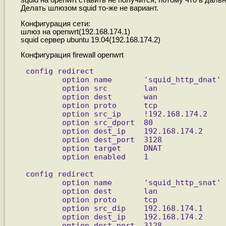
squid на openwrt ставить не получится, потому что в дал
Делать шлюзом squid то-же не вариант.
Конфигурация сети:
шлюз на openwrt(192.168.174.1)
squid сервер ubuntu 19.04(192.168.174.2)
Конфигурация firewall openwrt
config redirect
        option name       'squid_http_dnat'
        option src        lan
        option dest       wan
        option proto      tcp
        option src_ip     !192.168.174.2
        option src_dport  80
        option dest_ip    192.168.174.2
        option dest_port  3128
        option target     DNAT
        option enabled    1
config redirect
        option name       'squid_http_snat'
        option dest       lan
        option proto      tcp
        option src_dip    192.168.174.1
        option dest_ip    192.168.174.2
        option dest_port  3128