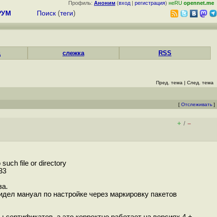
Профиль:
Аноним
(
вход
|
регистрация
)
неRU
opennet.me
РУМ
Поиск
(
теги
)
д
слежка
RSS
Пред. тема
|
След. тема
[
Отслеживать
]
+
–
/
ch file or directory
33
за.
видел мануал по настройке через маркировку пакетов