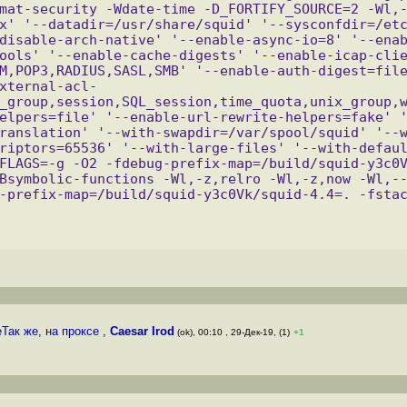
mat-security -Wdate-time -D_FORTIFY_SOURCE=2 -Wl,
x' '--datadir=/usr/share/squid' '--sysconfdir=/et
disable-arch-native' '--enable-async-io=8' '--ena
ools' '--enable-cache-digests' '--enable-icap-cli
M,POP3,RADIUS,SASL,SMB' '--enable-auth-digest=file
xternal-acl-
_group,session,SQL_session,time_quota,unix_group,
elpers=file' '--enable-url-rewrite-helpers=fake' 
ranslation' '--with-swapdir=/var/spool/squid' '--
riptors=65536' '--with-large-files' '--with-defau
FLAGS=-g -O2 -fdebug-prefix-map=/build/squid-y3c0
Bsymbolic-functions -Wl,-z,relro -Wl,-z,now -Wl,-
-prefix-map=/build/squid-y3c0Vk/squid-4.4=. -fsta
eТак же, на проксе
,
Caesar Irod
(ok), 00:10 , 29-Дек-19, (1)
+1