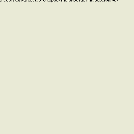
ы сертификатов, а это корректно работает на версиях 4.+