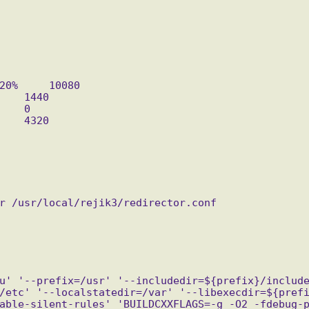
20%     10080
    1440
    0
    4320
r /usr/local/rejik3/redirector.conf
u' '--prefix=/usr' '--includedir=${prefix}/includ
/etc' '--localstatedir=/var' '--libexecdir=${pref
able-silent-rules' 'BUILDCXXFLAGS=-g -O2 -fdebug-