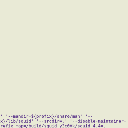
e' '--mandir=${prefix}/share/man' '--
ix}/lib/squid' '--srcdir=.' '--disable-maintainer-
prefix-map=/build/squid-y3c0Vk/squid-4.4=. -