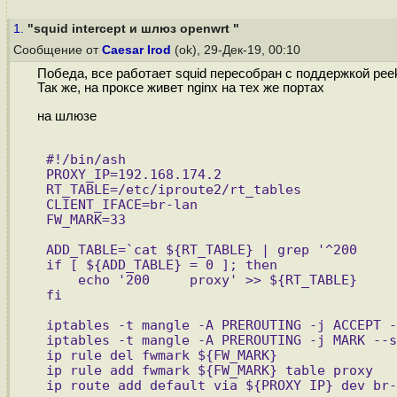
1.
"squid intercept и шлюз openwrt "
Сообщение от
Caesar Irod
(ok), 29-Дек-19, 00:10
Победа, все работает squid пересобран с поддержкой peek
Так же, на проксе живет nginx на тех же портах
на шлюзе
#!/bin/ash
PROXY_IP=192.168.174.2
RT_TABLE=/etc/iproute2/rt_tables
CLIENT_IFACE=br-lan
FW_MARK=33
ADD_TABLE=`cat ${RT_TABLE} | grep '^200     
if [ ${ADD_TABLE} = 0 ]; then
    echo '200     proxy' >> ${RT_TABLE}
fi
iptables -t mangle -A PREROUTING -j ACCEPT -
iptables -t mangle -A PREROUTING -j MARK --s
ip rule del fwmark ${FW_MARK}
ip rule add fwmark ${FW_MARK} table proxy
ip route add default via ${PROXY_IP} dev br-