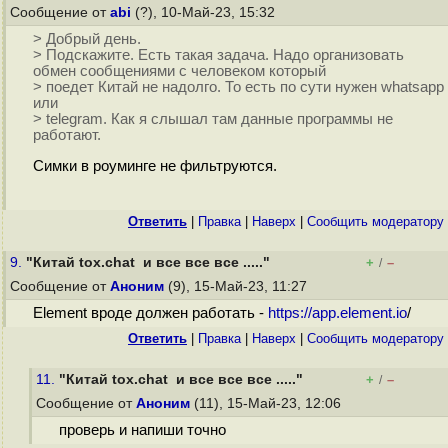
Сообщение от
abi
(?), 10-Май-23, 15:32
> Добрый день.
> Подскажите. Есть такая задача. Надо организовать
обмен сообщениями с человеком который
> поедет Китай не надолго. То есть по сути нужен whatsapp
или
> telegram. Как я слышал там данные программы не
работают.
Симки в роуминге не фильтруются.
Ответить
|
Правка
|
Наверх
|
Cообщить модератору
9.
"Китай tox.chat и все все все ....."
+
–
/
Сообщение от
Аноним
(9), 15-Май-23, 11:27
Element вроде должен работать -
https://app.element.io
/
Ответить
|
Правка
|
Наверх
|
Cообщить модератору
11.
"Китай tox.chat и все все все ....."
+
–
/
Сообщение от
Аноним
(11), 15-Май-23, 12:06
проверь и напиши точно