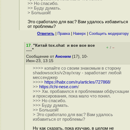
>> Но спасибо.
>> Буду думать.
> Большой!
Это сработало для вас? Вам удалось избавиться
от проблемы?
Ответить
|
Правка
|
Наверх
|
Cообщить модератору
17
.
"Китай tox.chat и все все все
+
–
/
....."
Сообщение от
Аноним
(17), 10-
Июн-23, 13:15
>>>> копайте со своим знакомым в сторону
shadowsocks/v2ray/xray - заработает любой
мессенджер
>>>>
https://habr.com/ru/articles/727868
/
>>
https://chi-nese.com
/
>>> Хм. пробавился я проблемами обфускации
и проксирования, пока мало что понял.
>>> Но спасибо.
>>> Буду думать.
>> Большой!
> Это сработало для вас? Вам удалось
избавиться от проблемы?
Ну как сказать, пока изучаю, в целом не