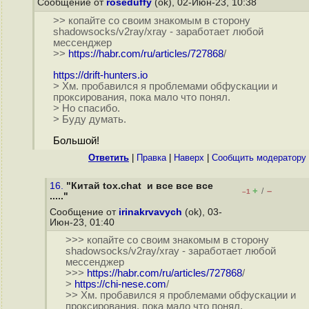
Сообщение от
roseduffy
(ok), 02-Июн-23, 10:38
>> копайте со своим знакомым в сторону
shadowsocks/v2ray/xray - заработает любой
мессенджер
>>
https://habr.com/ru/articles/727868
/
https://drift-hunters.io
> Хм. пробавился я проблемами обфускации и
проксирования, пока мало что понял.
> Но спасибо.
> Буду думать.
Большой!
Ответить
|
Правка
|
Наверх
|
Cообщить модератору
16.
"Китай tox.chat и все все все
+
–
/
–1
....."
Сообщение от
irinakrvavych
(ok), 03-
Июн-23, 01:40
>>> копайте со своим знакомым в сторону
shadowsocks/v2ray/xray - заработает любой
мессенджер
>>>
https://habr.com/ru/articles/727868
/
>
https://chi-nese.com
/
>> Хм. пробавился я проблемами обфускации и
проксирования, пока мало что понял.