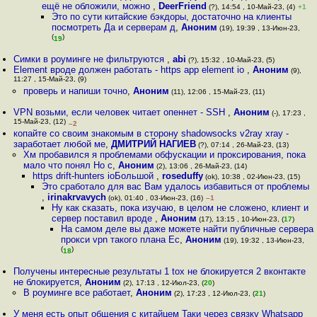
ещё не обложили, можно
,
DeerFriend
(?), 14:54 , 10-Май-23, (4)
+1
Это по сути китайские бэкдоры, достаточно на клиенты
посмотреть Да и серверам д
,
Аноним
(19), 19:39 , 13-Июн-23,
(
)
19
Симки в роуминге не фильтруются
,
abi
(?), 15:32 , 10-Май-23, (5)
Element вроде должен работать - https app element io
,
Аноним
(9),
11:27 , 15-Май-23, (9)
проверь и напиши точно
,
Аноним
(11), 12:06 , 15-Май-23, (11)
VPN возьми, если человек читает опеннет - SSH
,
Аноним
(-), 17:23 ,
15-Май-23, (12)
–2
копайте со своим знакомым в сторону shadowsocks v2ray xray -
заработает любой ме
,
ДМИТРИЙ НАГИЕВ
(?), 07:14 , 26-Май-23, (13)
Хм пробавился я проблемами обфускации и проксирования, пока
мало что понял Но с
,
Аноним
(2), 13:06 , 26-Май-23, (14)
https drift-hunters ioБольшой
,
roseduffy
(ok), 10:38 , 02-Июн-23, (15)
Это сработало для вас Вам удалось избавиться от проблемы
,
irinakrvavych
(ok), 01:40 , 03-Июн-23, (16)
–1
Ну как сказать, пока изучаю, в целом не сложено, клиент и
сервер поставил вроде
,
Аноним
(17), 13:15 , 10-Июн-23, (
17
)
На самом деле вы даже можете найти публичные сервера
прокси vpn такого плана Ес
,
Аноним
(19), 19:32 , 13-Июн-23,
(
)
18
Получены интересные результаты 1 tox не блокируется 2 вконтакте
не блокируется
,
Аноним
(2), 17:13 , 12-Июл-23, (
20
)
В роуминге все работает
,
Аноним
(2), 17:23 , 12-Июл-23, (
21
)
У меня есть опыт общения с китайцем Таки через связку Whatsapp