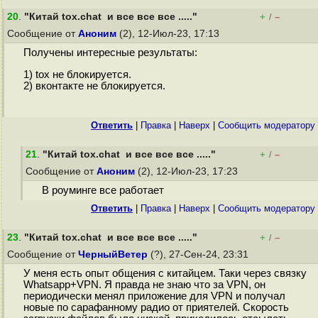
20
.
"Китай tox.chat и все все все ....."
+
–
/
Сообщение от
Аноним
(2), 12-Июл-23, 17:13
Получены интересные результаты:
1) tox не блокируется.
2) вконтакте не блокируется.
Ответить
|
Правка
|
Наверх
|
Cообщить модератору
21
.
"Китай tox.chat и все все все ....."
+
–
/
Сообщение от
Аноним
(2), 12-Июл-23, 17:23
В роуминге все работает
Ответить
|
Правка
|
Наверх
|
Cообщить модератору
23
.
"Китай tox.chat и все все все ....."
+
–
/
Сообщение от
ЧерныйВетер
(?), 27-Сен-24, 23:31
У меня есть опыт общения с китайцем. Таки через связку
Whatsapp+VPN. Я правда не знаю что за VPN, он
периодически менял приложение для VPN и получал
новые по сарафанному радио от приятелей. Скорость