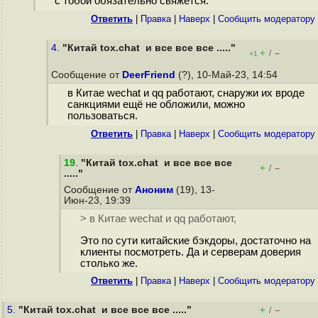
с тобой обязательно свяжется.
Ответить
|
Правка
|
Наверх
|
Cообщить модератору
4.
"Китай tox.chat и все все все ....."
+
–
/
+1
Сообщение от
DeerFriend
(?), 10-Май-23, 14:54
в Китае wechat и qq работают, снаружи их вроде
санкциями ещё не обложили, можно
пользоваться.
Ответить
|
Правка
|
Наверх
|
Cообщить модератору
19
.
"Китай tox.chat и все все все
+
–
/
....."
Сообщение от
Аноним
(19), 13-
Июн-23, 19:39
> в Китае wechat и qq работают,
Это по сути китайские бэкдоры, достаточно на
клиенты посмотреть. Да и серверам доверия
столько же.
Ответить
|
Правка
|
Наверх
|
Cообщить модератору
5.
"Китай tox.chat и все все все ....."
+
–
/