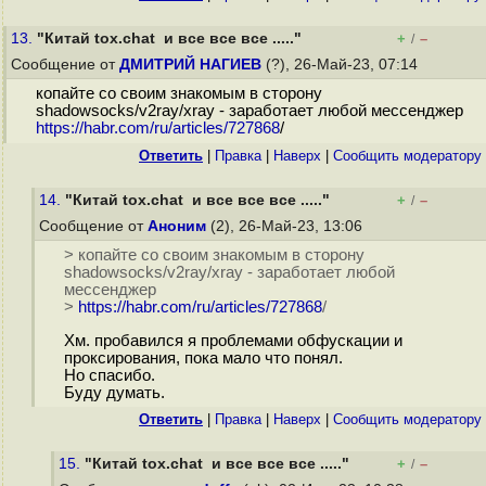
13.
"Китай tox.chat и все все все ....."
+
–
/
Сообщение от
ДМИТРИЙ НАГИЕВ
(?), 26-Май-23, 07:14
копайте со своим знакомым в сторону
shadowsocks/v2ray/xray - заработает любой мессенджер
https://habr.com/ru/articles/727868
/
Ответить
|
Правка
|
Наверх
|
Cообщить модератору
14.
"Китай tox.chat и все все все ....."
+
–
/
Сообщение от
Аноним
(2), 26-Май-23, 13:06
> копайте со своим знакомым в сторону
shadowsocks/v2ray/xray - заработает любой
мессенджер
>
https://habr.com/ru/articles/727868
/
Хм. пробавился я проблемами обфускации и
проксирования, пока мало что понял.
Но спасибо.
Буду думать.
Ответить
|
Правка
|
Наверх
|
Cообщить модератору
15.
"Китай tox.chat и все все все ....."
+
–
/