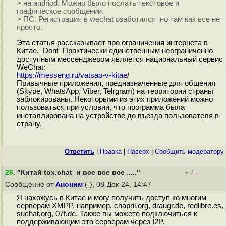
> на andriod. Можно было послать текстовое и
графическое сообщении.
> ПС. Регистрация в wechat озаботился но там как все не
просто.
Эта статья рассказывает про ограничения интернета в
Китае. Dont Практически единственным неограниченно
доступным мессенджером является национальный сервис
WeChat:
https://messeng.ru/vatsap-v-kitae
/
Привычные приложения, предназначенные для общения
(Skype, WhatsApp, Viber, Telrgram) на территории страны
заблокированы. Некоторыми из этих приложений можно
пользоваться при условии, что программа была
инсталлирована на устройстве до въезда пользователя в
страну.
Ответить
|
Правка
|
Наверх
|
Cообщить модератору
26
.
"Китай tox.chat и все все все ....."
+
–
/
Сообщение от
Аноним
(-), 08-Дек-24, 14:47
Я нахожусь в Китае и могу получить доступ ко многим
серверам XMPP, например, chapril.org, draugr.de, redlibre.es,
suchat.org, 07f.de. Также вы можете подключиться к
поддерживающим это серверам через I2P.