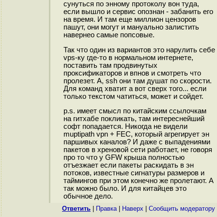
сунуться по энному протоколу вон туда,
если вышло и сервис опознан - забанить его
на время. И там еще миллион цензоров
пашут, они могут и мануально залистить
навернео самые попсовые.
Так что один из вариантов это нарулить себе
vps-ку где-то в нормальном интернете,
поставить там продвинутых
проксификаторов и впнов и смотреть что
пролезет. А, ssh они там душат по скорости.
Для команд хватит а вот сверх того... если
только текстом чатиться, может и сойдет.
p.s. имеет смысл по китайским ссылочкам
на гитхабе покликать, там интереснейший
софт попадается. Никогда не видели
muptipath vpn + FEC, который агрегирует эн
паршивых каналов? И даже с выпадениями
пакетов в хреновой сети работает, не говоря
про то что у GFW крыша полностью
отъезжает если пакеты раскидать в эн
потоков, известные сигнатуры размеров и
таймингов при этом конечно же пролетают. А
так можно было. И для китайцев это
обычное дело.
Ответить
|
Правка
|
Наверх
|
Cообщить модератору