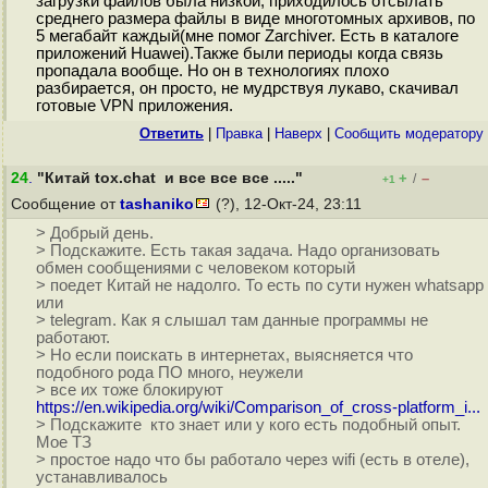
загрузки файлов была низкой, приходилось отсылать
среднего размера файлы в виде многотомных архивов, по
5 мегабайт каждый(мне помог Zarchiver. Есть в каталоге
приложений Huawei).Также были периоды когда связь
пропадала вообще. Но он в технологиях плохо
разбирается, он просто, не мудрствуя лукаво, скачивал
готовые VPN приложения.
Ответить
|
Правка
|
Наверх
|
Cообщить модератору
24
.
"Китай tox.chat и все все все ....."
+
–
/
+1
Сообщение от
tashaniko
(?), 12-Окт-24, 23:11
> Добрый день.
> Подскажите. Есть такая задача. Надо организовать
обмен сообщениями с человеком который
> поедет Китай не надолго. То есть по сути нужен whatsapp
или
> telegram. Как я слышал там данные программы не
работают.
> Но если поискать в интернетах, выясняется что
подобного рода ПО много, неужели
> все их тоже блокируют
https://en.wikipedia.org/wiki/Comparison_of_cross-platform_i...
> Подскажите кто знает или у кого есть подобный опыт.
Мое ТЗ
> простое надо что бы работало через wifi (есть в отеле),
устанавливалось