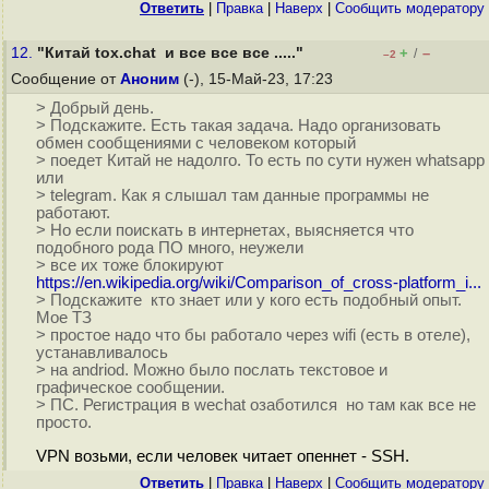
Ответить
|
Правка
|
Наверх
|
Cообщить модератору
12.
"Китай tox.chat и все все все ....."
+
–
/
–2
Сообщение от
Аноним
(-), 15-Май-23, 17:23
> Добрый день.
> Подскажите. Есть такая задача. Надо организовать
обмен сообщениями с человеком который
> поедет Китай не надолго. То есть по сути нужен whatsapp
или
> telegram. Как я слышал там данные программы не
работают.
> Но если поискать в интернетах, выясняется что
подобного рода ПО много, неужели
> все их тоже блокируют
https://en.wikipedia.org/wiki/Comparison_of_cross-platform_i...
> Подскажите кто знает или у кого есть подобный опыт.
Мое ТЗ
> простое надо что бы работало через wifi (есть в отеле),
устанавливалось
> на andriod. Можно было послать текстовое и
графическое сообщении.
> ПС. Регистрация в wechat озаботился но там как все не
просто.
VPN возьми, если человек читает опеннет - SSH.
Ответить
|
Правка
|
Наверх
|
Cообщить модератору