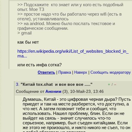
>> Подскажите кто знает или у кого есть подобный
опыт. Мое ТЗ
>> простое надо что бы работало через wifi (есть в
отеле), устанавливалось
>> на andriod. Можно было послать текстовое и
графическое сообщении.
> gmail
как бы нет
https://en.wikipedia.org/wiki/List_of_websites_blocked_in_
ma...
или есть инфа сотка?
Ответить
|
Правка
|
Наверх
|
Cообщить модератору
3.
"Китай tox.chat и все все все ....."
+
–
/
Сообщение от
Аноним
(3), 10-Май-23, 13:46
Думаешь, Китай - это цифровая черная дыра? Пусть
приедет и там на месте разберется, что доступно, а
что нет. А затем позвонит тебе и сообщит, что
использовать. Нашел проблему, блин. Если он не
выйдет на связь - значит случилось что-то
серьезное, например, был съеден китайцами. Если
же этого не произошло, и никто никого не съел, то он