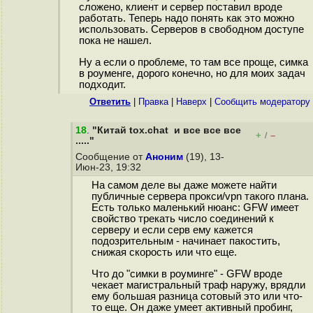
сложено, клиент и сервер поставил вроде
работать. Теперь надо понять как это можно
использовать. Серверов в свободном доступе
пока не нашел.
Ну а если о проблеме, то там все проще, симка
в роуменге, дорого конечно, но для моих задач
подходит.
Ответить
|
Правка
|
Наверх
|
Cообщить модератору
18
.
"Китай tox.chat и все все все
+
–
/
....."
Сообщение от
Аноним
(19), 13-
Июн-23, 19:32
На самом деле вы даже можете найти
публичные сервера прокси/vpn такого плана.
Есть только маленький нюанс: GFW имеет
свойство трекать число соединений к
серверу и если серв ему кажется
подозрительным - начинает пакостить,
снижая скорость или что еще.
Что до "симки в роуминге" - GFW вроде
чекает магистральный траф наружу, врядли
ему большая разница сотовый это или что-
то еще. Он даже умеет активный пробинг,