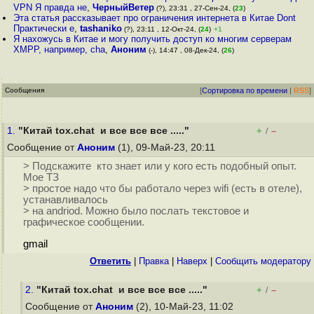
VPN Я правда не
,
ЧерныйВетер
(?), 23:31 , 27-Сен-24, (
23
)
Эта статья рассказывает про ограничения интернета в Китае Dont
Практически е
,
tashaniko
(?), 23:11 , 12-Окт-24, (
24
)
+1
Я нахожусь в Китае и могу получить доступ ко многим серверам
XMPP, например, cha
,
Аноним
(-), 14:47 , 08-Дек-24, (
26
)
Сообщения
[
Сортировка по времени
|
RSS
]
1.
"Китай tox.chat и все все все ....."
+
–
/
Сообщение от
Аноним
(1), 09-Май-23, 20:11
> Подскажите кто знает или у кого есть подобный опыт.
Мое ТЗ
> простое надо что бы работало через wifi (есть в отеле),
устанавливалось
> на andriod. Можно было послать текстовое и
графическое сообщении.
gmail
Ответить
|
Правка
|
Наверх
|
Cообщить модератору
2.
"Китай tox.chat и все все все ....."
+
–
/
Сообщение от
Аноним
(2), 10-Май-23, 11:02