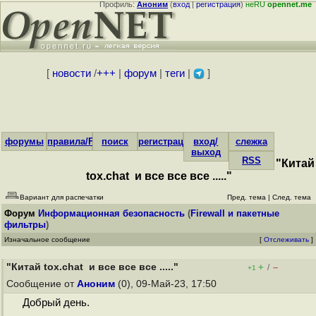
Профиль:
Аноним
(
вход
|
регистрация
)
неRU
opennet.me
[
новости
/
+++
|
форум
|
теги
|
]
форумы
правила/FAQ
поиск
регистрация
вход/
слежка
выход
RSS
"Китай
tox.chat и все все все ....."
Вариант для распечатки
Пред. тема
|
След. тема
Форум
Информационная безопасность
(
Firewall и пакетные
фильтры
)
Изначальное сообщение
[
Отслеживать
]
"Китай tox.chat и все все все ....."
+
–
/
+1
Сообщение от
Аноним
(0), 09-Май-23, 17:50
Добрый день.