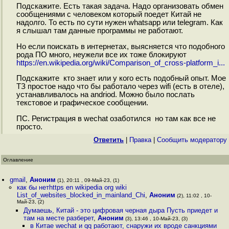
Подскажите. Есть такая задача. Надо организовать обмен
сообщениями с человеком который поедет Китай не
надолго. То есть по сути нужен whatsapp или telegram. Как
я слышал там данные программы не работают.
Но если поискать в интернетах, выясняется что подобного
рода ПО много, неужели все их тоже блокируют
https://en.wikipedia.org/wiki/Comparison_of_cross-platform_i...
Подскажите кто знает или у кого есть подобный опыт. Мое
ТЗ простое надо что бы работало через wifi (есть в отеле),
устанавливалось на andriod. Можно было послать
текстовое и графическое сообщении.
ПС. Регистрация в wechat озаботился но там как все не
просто.
Ответить
|
Правка
|
Cообщить модератору
Оглавление
gmail
,
Аноним
(1), 20:11 , 09-Май-23, (1)
как бы нетhttps en wikipedia org wiki
List_of_websites_blocked_in_mainland_Chi
,
Аноним
(2), 11:02 , 10-
Май-23, (2)
Думаешь, Китай - это цифровая черная дыра Пусть приедет и
там на месте разберет
,
Аноним
(3), 13:46 , 10-Май-23, (3)
в Китае wechat и qq работают, снаружи их вроде санкциями