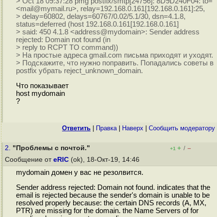
> Oct 18 09:37:28 pmg postfix/smtp[24756]: 8D9D240F04: to=
<mail@mymail.ru>, relay=192.168.0.161[192.168.0.161]:25,
> delay=60802, delays=60767/0.02/5.1/30, dsn=4.1.8,
status=deferred (host 192.168.0.161[192.168.0.161]
> said: 450 4.1.8 <address@mydomain>: Sender address
rejected: Domain not found (in
> reply to RCPT TO command))
> На простые адреса gmail.com письма приходят и уходят.
> Подскажите, что нужно поправить. Попадались советы в
postfix убрать reject_unknown_domain.
Что показывает
host mydomain
?
Ответить
|
Правка
|
Наверх
|
Cообщить модератору
2.
"Проблемы с почтой."
+
–
/
+1
Сообщение от
eRIC
(ok), 18-Окт-19, 14:46
mydomain домен у вас не резолвится.
Sender address rejected: Domain not found. indicates that the
email is rejected because the sender's domain is unable to be
resolved properly because: the certain DNS records (A, MX,
PTR) are missing for the domain. the Name Servers of for