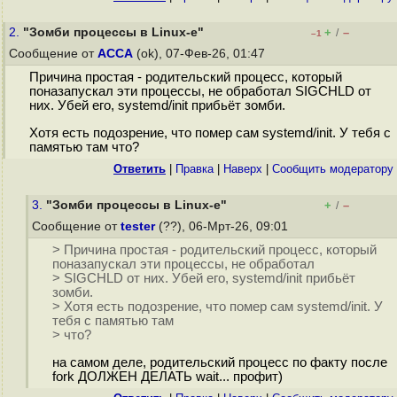
2.
"Зомби процессы в Linux-е"
+
–
/
–1
Сообщение от
ACCA
(ok), 07-Фев-26, 01:47
Причина простая - родительский процесс, который
поназапускал эти процессы, не обработал SIGCHLD от
них. Убей его, systemd/init прибьёт зомби.
Хотя есть подозрение, что помер сам systemd/init. У тебя с
памятью там что?
Ответить
|
Правка
|
Наверх
|
Cообщить модератору
3.
"Зомби процессы в Linux-е"
+
–
/
Сообщение от
tester
(??), 06-Мрт-26, 09:01
> Причина простая - родительский процесс, который
поназапускал эти процессы, не обработал
> SIGCHLD от них. Убей его, systemd/init прибьёт
зомби.
> Хотя есть подозрение, что помер сам systemd/init. У
тебя с памятью там
> что?
на самом деле, родительский процесс по факту после
fork ДОЛЖЕН ДЕЛАТЬ wait... профит)