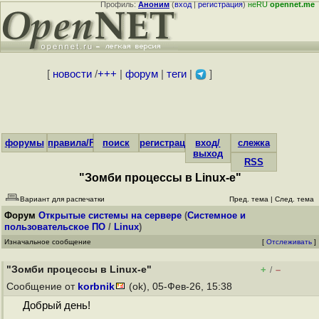
Профиль:
Аноним
(
вход
|
регистрация
)
неRU
opennet.me
[
новости
/
+++
|
форум
|
теги
|
]
форумы
правила/FAQ
поиск
регистрация
вход/
слежка
выход
RSS
"Зомби процессы в Linux-е"
Вариант для распечатки
Пред. тема
|
След. тема
Форум
Открытые системы на сервере
(
Системное и
пользовательское ПО
/
Linux
)
Изначальное сообщение
[
Отслеживать
]
"Зомби процессы в Linux-е"
+
–
/
Сообщение от
korbnik
(ok), 05-Фев-26, 15:38
Добрый день!