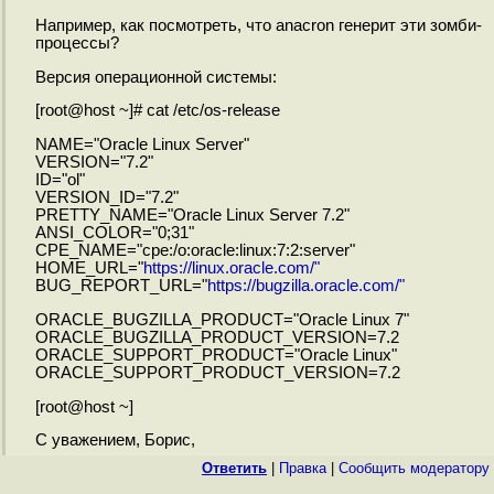
Например, как посмотреть, что anacron генерит эти зомби-
процессы?
Версия операционной системы:
[root@host ~]# cat /etc/os-release
NAME="Oracle Linux Server"
VERSION="7.2"
ID="ol"
VERSION_ID="7.2"
PRETTY_NAME="Oracle Linux Server 7.2"
ANSI_COLOR="0;31"
CPE_NAME="cpe:/o:oracle:linux:7:2:server"
HOME_URL="
https://linux.oracle.com/"
BUG_REPORT_URL="
https://bugzilla.oracle.com/"
ORACLE_BUGZILLA_PRODUCT="Oracle Linux 7"
ORACLE_BUGZILLA_PRODUCT_VERSION=7.2
ORACLE_SUPPORT_PRODUCT="Oracle Linux"
ORACLE_SUPPORT_PRODUCT_VERSION=7.2
[root@host ~]
С уважением, Борис,
Ответить
|
Правка
|
Cообщить модератору