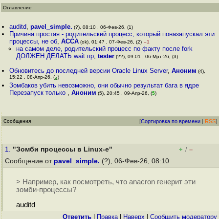
Оглавление
auditd
,
pavel_simple.
(?), 08:10 , 06-Фев-26, (1)
Причина простая - родительский процесс, который поназапускал эти
процессы, не об
,
ACCA
(ok), 01:47 , 07-Фев-26, (2)
–1
на самом деле, родительский процесс по факту после fork
ДОЛЖЕН ДЕЛАТЬ wait пр
,
tester
(??), 09:01 , 06-Мрт-26, (3)
Обновитесь до последней версии Oracle Linux Server
,
Аноним
(4),
15:22 , 08-Апр-26, (
)
4
Зомбаков убить невозможно, они обычно результат бага в ядре
Перезапуск только
,
Аноним
(5), 20:45 , 09-Апр-26, (
5
)
Сообщения
[
Сортировка по времени
|
RSS
]
1.
"Зомби процессы в Linux-е"
+
–
/
Сообщение от
pavel_simple.
(?), 06-Фев-26, 08:10
> Например, как посмотреть, что anacron генерит эти
зомби-процессы?
auditd
Ответить
|
Правка
|
Наверх
|
Cообщить модератору