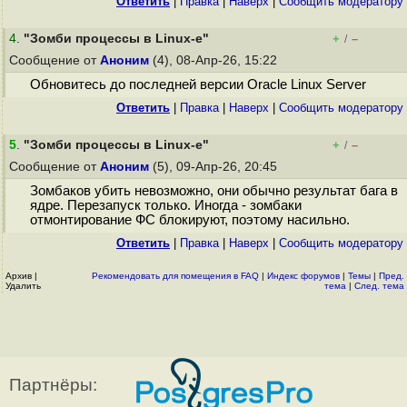
Ответить
|
Правка
|
Наверх
|
Cообщить модератору
4
.
"Зомби процессы в Linux-е"
+
–
/
Сообщение от
Аноним
(4), 08-Апр-26, 15:22
Обновитесь до последней версии Oracle Linux Server
Ответить
|
Правка
|
Наверх
|
Cообщить модератору
5
.
"Зомби процессы в Linux-е"
+
–
/
Сообщение от
Аноним
(5), 09-Апр-26, 20:45
Зомбаков убить невозможно, они обычно результат бага в
ядре. Перезапуск только. Иногда - зомбаки
отмонтирование ФС блокируют, поэтому насильно.
Ответить
|
Правка
|
Наверх
|
Cообщить модератору
Архив
|
Рекомендовать для помещения в FAQ
|
Индекс форумов
|
Темы
|
Пред.
Удалить
тема
|
След. тема
Партнёры: