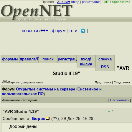
Профиль:
Аноним
(
вход
|
регистрация
)
неRU
opennet.me
[
новости
/
+++
|
форум
|
теги
|
]
форумы
правила/FAQ
поиск
регистрация
вход/
слежка
выход
RSS
"AVR
Studio 4.19"
Вариант для распечатки
Пред. тема
|
След. тема
Форум
Открытые системы на сервере
(
Системное и
пользовательское ПО
)
Изначальное сообщение
[
Отслеживать
]
"AVR Studio 4.19"
+
–
/
Сообщение от
Борис
(??), 29-Дек-25, 16:29
Добрый день!