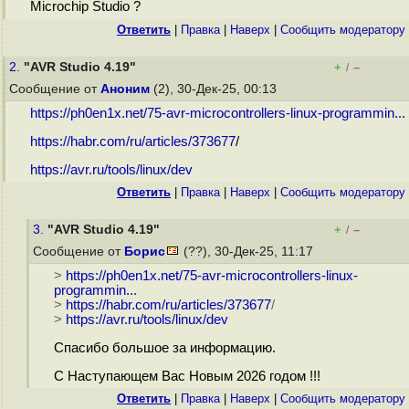
Microchip Studio ?
Ответить
|
Правка
|
Наверх
|
Cообщить модератору
2.
"AVR Studio 4.19"
+
–
/
Сообщение от
Аноним
(2), 30-Дек-25, 00:13
https://ph0en1x.net/75-avr-microcontrollers-linux-programmin...
https://habr.com/ru/articles/373677
/
https://avr.ru/tools/linux/dev
Ответить
|
Правка
|
Наверх
|
Cообщить модератору
3.
"AVR Studio 4.19"
+
–
/
Сообщение от
Борис
(??), 30-Дек-25, 11:17
>
https://ph0en1x.net/75-avr-microcontrollers-linux-
programmin...
>
https://habr.com/ru/articles/373677
/
>
https://avr.ru/tools/linux/dev
Спасибо большое за информацию.
С Наступающем Вас Новым 2026 годом !!!
Ответить
|
Правка
|
Наверх
|
Cообщить модератору