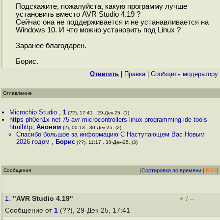
Подскажите, пожалуйста, какую программу лучше
установить вместо AVR Studio 4.19 ?
Сейчас она не поддерживается и не устанавливается на
Windows 10. И что можно установить под Linux ?
Заранее благодарен.
Борис.
Ответить
|
Правка
|
Cообщить модератору
Оглавление
Microchip Studio
,
1
(??), 17:41 , 29-Дек-25, (1)
https ph0en1x net 75-avr-microcontrollers-linux-programming-ide-tools
htmlhttp
,
Аноним
(2), 00:13 , 30-Дек-25, (2)
Спасибо большое за информацию С Наступающем Вас Новым
2026 годом
,
Борис
(??), 11:17 , 30-Дек-25, (3)
Сообщения
[
Сортировка по времени
|
RSS
]
1.
"AVR Studio 4.19"
+
–
/
Сообщение от
1
(??), 29-Дек-25, 17:41