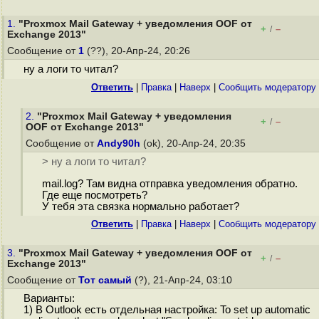
1.
"Proxmox Mail Gateway + уведомления OOF от
+
–
/
Exchange 2013"
Сообщение от
1
(??), 20-Апр-24, 20:26
ну а логи то читал?
Ответить
|
Правка
|
Наверх
|
Cообщить модератору
2.
"Proxmox Mail Gateway + уведомления
+
–
/
OOF от Exchange 2013"
Сообщение от
Andy90h
(ok), 20-Апр-24, 20:35
> ну а логи то читал?
mail.log? Там видна отправка уведомления обратно.
Где еще посмотреть?
У тебя эта связка нормально работает?
Ответить
|
Правка
|
Наверх
|
Cообщить модератору
3.
"Proxmox Mail Gateway + уведомления OOF от
+
–
/
Exchange 2013"
Сообщение от
Тот самый
(?), 21-Апр-24, 03:10
Варианты:
1) В Outlook есть отдельная настройка: To set up automatic