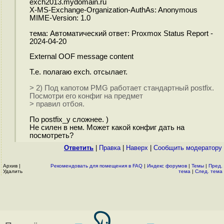
exch2013.mydomain.ru
X-MS-Exchange-Organization-AuthAs: Anonymous
MIME-Version: 1.0
тема: Автоматический ответ: Proxmox Status Report -
2024-04-20
External OOF message content
Т.е. полагаю exch. отсылает.
> 2) Под капотом PMG работает стандартный postfix.
Посмотри его конфиг на предмет
> правил отбоя.
По postfix_у сложнее. )
Не силен в нем. Может какой конфиг дать на
посмотреть?
Ответить
|
Правка
|
Наверх
|
Cообщить модератору
Архив
|
Рекомендовать для помещения в FAQ
|
Индекс форумов
|
Темы
|
Пред.
Удалить
тема
|
След. тема