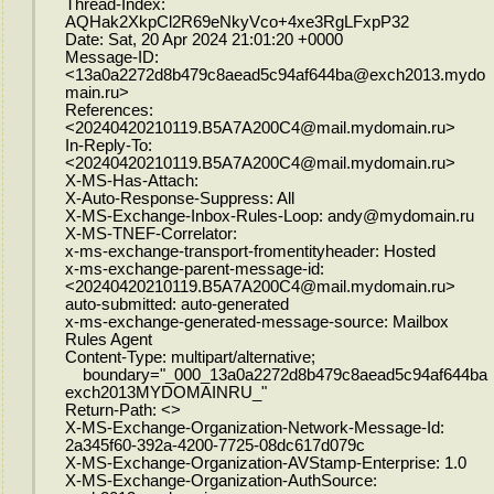
Thread-Index:
AQHak2XkpCl2R69eNkyVco+4xe3RgLFxpP32
Date: Sat, 20 Apr 2024 21:01:20 +0000
Message-ID:
<13a0a2272d8b479c8aead5c94af644ba@exch2013.mydo
main.ru>
References:
<20240420210119.B5A7A200C4@mail.mydomain.ru>
In-Reply-To:
<20240420210119.B5A7A200C4@mail.mydomain.ru>
X-MS-Has-Attach:
X-Auto-Response-Suppress: All
X-MS-Exchange-Inbox-Rules-Loop: andy@mydomain.ru
X-MS-TNEF-Correlator:
x-ms-exchange-transport-fromentityheader: Hosted
x-ms-exchange-parent-message-id:
<20240420210119.B5A7A200C4@mail.mydomain.ru>
auto-submitted: auto-generated
x-ms-exchange-generated-message-source: Mailbox
Rules Agent
Content-Type: multipart/alternative;
boundary="_000_13a0a2272d8b479c8aead5c94af644ba
exch2013MYDOMAINRU_"
Return-Path: <>
X-MS-Exchange-Organization-Network-Message-Id:
2a345f60-392a-4200-7725-08dc617d079c
X-MS-Exchange-Organization-AVStamp-Enterprise: 1.0
X-MS-Exchange-Organization-AuthSource: