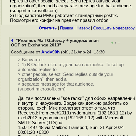
replies to other people, select "Send replies outside your
organization", then add a separate message for that audience.
(support.microsoft.com)
2) Под капотом PMG работает стандартный postfix.
Посмотри его конфиг на предмет правил отбоя.
Ответить
|
Правка
|
Наверх
|
Cообщить модератору
4.
"Proxmox Mail Gateway + уведомления
+
–
/
OOF от Exchange 2013"
Сообщение от
Andy90h
(ok), 21-Апр-24, 13:30
> Варианты:
> 1) В Outlook есть отдельная настройка: To set up
automatic replies to
> other people, select "Send replies outside your
organization", then add a
> separate message for that audience.
(support.microsoft.com)
Да, там поставлены "все галки" для обоих направлений
и внутр. и наружнего. Вроде как должно работать со
стороны exch. Мне прилетает ответ о там, что
Received: from exch2013.mydomain.ru (192.168.1.12) by
exch2013.mydomain.ru (192.168.1.12) with Microsoft
SMTP Server (TLS) id
15.0.1497.48 via Mailbox Transport; Sun, 21 Apr 2024
00:01:20 +0300