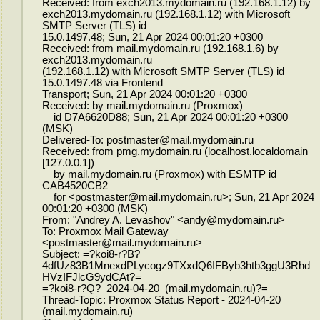
Received: from exch2013.mydomain.ru (192.168.1.12) by
exch2013.mydomain.ru (192.168.1.12) with Microsoft
SMTP Server (TLS) id
15.0.1497.48; Sun, 21 Apr 2024 00:01:20 +0300
Received: from mail.mydomain.ru (192.168.1.6) by
exch2013.mydomain.ru
(192.168.1.12) with Microsoft SMTP Server (TLS) id
15.0.1497.48 via Frontend
Transport; Sun, 21 Apr 2024 00:01:20 +0300
Received: by mail.mydomain.ru (Proxmox)
id D7A6620D88; Sun, 21 Apr 2024 00:01:20 +0300
(MSK)
Delivered-To: postmaster@mail.mydomain.ru
Received: from pmg.mydomain.ru (localhost.localdomain
[127.0.0.1])
by mail.mydomain.ru (Proxmox) with ESMTP id
CAB4520CB2
for <postmaster@mail.mydomain.ru>; Sun, 21 Apr 2024
00:01:20 +0300 (MSK)
From: "Andrey A. Levashov" <andy@mydomain.ru>
To: Proxmox Mail Gateway
<postmaster@mail.mydomain.ru>
Subject: =?koi8-r?B?
4dfUz83B1MnexdPLycogz9TXxdQ6IFByb3htb3ggU3Rhd
HVzIFJlcG9ydCAt?=
=?koi8-r?Q?_2024-04-20_(mail.mydomain.ru)?=
Thread-Topic: Proxmox Status Report - 2024-04-20
(mail.mydomain.ru)