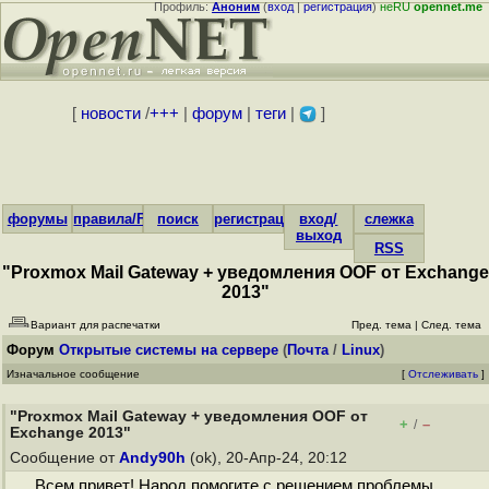
Профиль:
Аноним
(
вход
|
регистрация
)
неRU
opennet.me
[
новости
/
+++
|
форум
|
теги
|
]
форумы
правила/FAQ
поиск
регистрация
вход/
слежка
выход
RSS
"Proxmox Mail Gateway + уведомления OOF от Exchange
2013"
Вариант для распечатки
Пред. тема
|
След. тема
Форум
Открытые системы на сервере
(
Почта
/
Linux
)
Изначальное сообщение
[
Отслеживать
]
"Proxmox Mail Gateway + уведомления OOF от
+
–
/
Exchange 2013"
Сообщение от
Andy90h
(ok), 20-Апр-24, 20:12
Всем привет! Народ помогите с решением проблемы.