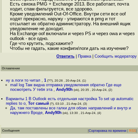
Есть связка PMG + Exchange 2013. Все работает, почта
ходит, спам фильтруется, все здорово.
Кроме уведомлений Out-Of-Office. Внутри сети все oof
ходят прекрасно, наружу - упираются в pmg и тот
отсылает их обратно администратору. На внешний ящик
уведомление не доходит.
На Exchange oof включали и через PS и через owa и через
outlook - все одно.
Где что крутить, подскажите?
Чтобы не гадать, какие конфиги/логи дать на изучение?
Ответить
|
Правка
|
Cообщить модератору
Оглавление
ну а логи то читал
,
1
(??), 20:26 , 20-Апр-24, (1)
mail log Там видна отправка уведомления обратно Где еще
посмотреть У тебя эта
,
Andy90h
(ok), 20:35 , 20-Апр-24, (2)
Варианты 1 В Outlook есть отдельная настройка To set up automatic
replies to o
,
Тот самый
(?), 03:10 , 21-Апр-24, (3)
Да, там поставлены все галки для обоих направлений и внутр и
наружнего Вроде
,
Andy90h
(ok), 13:30 , 21-Апр-24, (4)
Сообщения
[
Сортировка по времени
|
RSS
]