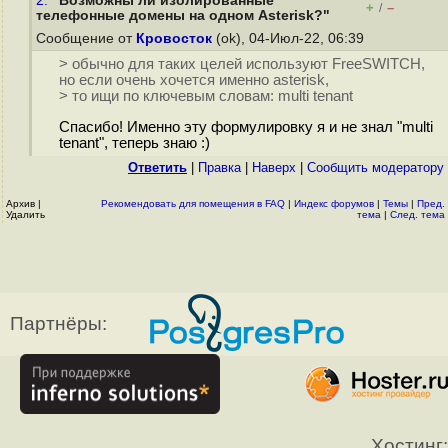
2.
"Возможны ли изолированные
+
–
/
телефонные домены на одном Asterisk?"
Сообщение от
Кровосток
(ok), 04-Июл-22, 06:39
> обычно для таких целей используют FreeSWITCH,
но если очень хочется именно asterisk,
> то ищи по ключевым словам: multi tenant
Спасибо! Именно эту формулировку я и не знал "multi
tenant", теперь знаю :)
Ответить
|
Правка
|
Наверх
|
Cообщить модератору
Архив
|
Рекомендовать для помещения в FAQ
|
Индекс форумов
|
Темы
|
Пред.
Удалить
тема
|
След. тема
Партнёры:
Хостинг: