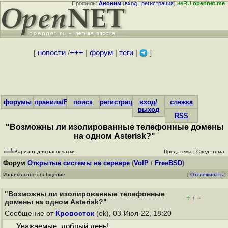
Профиль:
Аноним
(
вход
|
регистрация
)
неRU
opennet.me
[
новости
/
+++
|
форум
|
теги
|
]
форумы
правила/FAQ
поиск
регистрация
вход/
слежка
выход
RSS
"Возможны ли изолированные телефонные домены
на одном Asterisk?"
Вариант для распечатки
Пред. тема
|
След. тема
Форум
Открытые системы на сервере
(
VoIP
/
FreeBSD
)
Изначальное сообщение
[
Отслеживать
]
"Возможны ли изолированные телефонные
+
–
/
домены на одном Asterisk?"
Сообщение от
Кровосток
(ok), 03-Июл-22, 18:20
Уважаемые, добрый день!