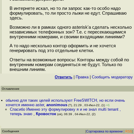
В интернете искал, но то ли запрос как-то особо надо
формулировать, то ли просто лыжи не едут. Спрашиваю
здесь.
Возможно ли в рамках одного asterisk'а сделать несколько
независимых телефонных зон? Т.е. с пересекающимися
внутренними номерами, и своими входящими линиями?
А то надо несколько контор оформить и не хочется
генерировать под это отдельные клетки.
Ответы на возможные вопросы: Конторы между собой по
внутренним номерам соединяться не будут. Только по
внешним линиям.
Ответить
|
Правка
|
Cообщить модератору
Оглавление
обычно для таких целей используют FreeSWITCH, но если очень
хочется именно aster
,
anonimous
(?), 21:29 , 03-Июл-22, (1)
+1
Спасибо Именно эту формулировку я и не знал multi tenant ,
теперь знаю
,
Кровосток
(ok), 06:39 , 04-Июл-22, (2)
Сообщения
[
Сортировка по времени
|
RSS
]