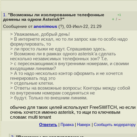
1.
"Возможны ли изолированные телефонные
+1
+
–
домены на одном Asterisk?"
/
Сообщение от
anonimous
(?), 03-Июл-22, 21:29
> Уважаемые, добрый день!
> В интернете искал, но то ли запрос как-то особо надо
формулировать, то
> ли просто лыжи не едут. Спрашиваю здесь.
> Возможно ли в рамках одного asterisk'а сделать
несколько независимых телефонных зон? Т.е.
> с пересекающимися внутренними номерами, и своими
входящими линиями?
> А то надо несколько контор оформить и не хочется
генерировать под это
> отдельные клетки.
> Ответы на возможные вопросы: Конторы между собой
по внутренним номерам соединяться не
> будут. Только по внешним линиям.
обычно для таких целей используют FreeSWITCH, но если
очень хочется именно asterisk, то ищи по ключевым
словам: multi tenant
Ответить
|
Правка
|
Наверх
|
Cообщить модератору