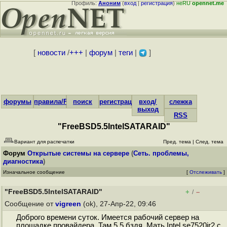
Профиль:
Аноним
(
вход
|
регистрация
)
неRU
opennet.me
[
новости
/
+++
|
форум
|
теги
|
]
форумы
правила/FAQ
поиск
регистрация
вход/
слежка
выход
RSS
"FreeBSD5.5IntelSATARAID"
Вариант для распечатки
Пред. тема
|
След. тема
Форум
Открытые системы на сервере
(
Сеть. проблемы,
диагностика
)
Изначальное сообщение
[
Отслеживать
]
"FreeBSD5.5IntelSATARAID"
+
–
/
Сообщение от
vigreen
(ok), 27-Апр-22, 09:46
Доброго времени суток. Имеется рабочий сервер на
площадке провайдера. Там 5.5 бздя. Мать Intel se7520jr2 с