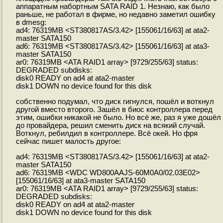
аппаратным набортным SATA RAID 1. Незнаю, как было
раньше, не работал в фирме, но недавно заметил ошибку
в dmesg:
ad4: 76319MB <ST380817AS/3.42> [155061/16/63] at ata2-
master SATA150
ad6: 76319MB <ST380817AS/3.42> [155061/16/63] at ata3-
master SATA150
ar0: 76319MB <ATA RAID1 array> [9729/255/63] status:
DEGRADED subdisks:
disk0 READY on ad4 at ata2-master
disk1 DOWN no device found for this disk
собственно подумал, что диск гигнулся, пошёл и воткнул
другой вместо второго. Зашёл в биос контроллера перед
этим, ошибки никакой не было. Но всё же, раз я уже дошёл
до провайдера, решил сменить диск на всякий случай.
Воткнул, ребилдил в контроллере. Всё окей. Но фря
сейчас пишет малость другое:
ad4: 76319MB <ST380817AS/3.42> [155061/16/63] at ata2-
master SATA150
ad6: 76319MB <WDC WD800AAJS-60M0A0/02.03E02>
[155061/16/63] at ata3-master SATA150
ar0: 76319MB <ATA RAID1 array> [9729/255/63] status:
DEGRADED subdisks:
disk0 READY on ad4 at ata2-master
disk1 DOWN no device found for this disk