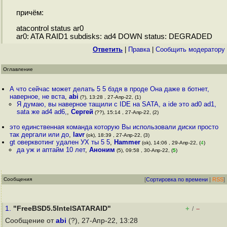
причём:
atacontrol status ar0
ar0: ATA RAID1 subdisks: ad4 DOWN status: DEGRADED
Ответить
|
Правка
|
Cообщить модератору
Оглавление
А что сейчас может делать 5 5 бздя в проде Она даже в ботнет,
наверное, не вста
,
abi
(?), 13:28 , 27-Апр-22, (1)
Я думаю, вы наверное тащили с IDE на SATA, а ide это ad0 ad1,
sata же ad4 ad6,
,
Сергей
(??), 15:14 , 27-Апр-22, (2)
это единственная команда которую Вы использовали диски просто
так дергали или до
,
lavr
(ok), 18:39 , 27-Апр-22, (3)
gt оверквотинг удален УХ ты 5 5
,
Hammer
(ok), 14:06 , 29-Апр-22, (
4
)
да уж и аптайм 10 лет
,
Аноним
(5), 09:58 , 30-Апр-22, (
5
)
Сообщения
[
Сортировка по времени
|
RSS
]
1.
"FreeBSD5.5IntelSATARAID"
+
–
/
Сообщение от
abi
(?), 27-Апр-22, 13:28