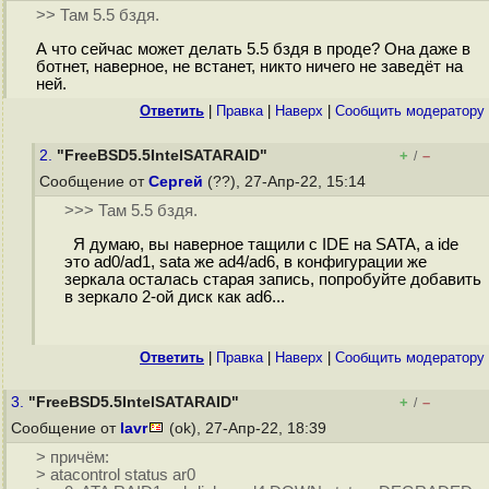
>> Там 5.5 бздя.
А что сейчас может делать 5.5 бздя в проде? Она даже в
ботнет, наверное, не встанет, никто ничего не заведёт на
ней.
Ответить
|
Правка
|
Наверх
|
Cообщить модератору
2.
"FreeBSD5.5IntelSATARAID"
+
–
/
Сообщение от
Сергей
(??), 27-Апр-22, 15:14
>>> Там 5.5 бздя.
Я думаю, вы наверное тащили с IDE на SATA, а ide
это ad0/ad1, sata же ad4/ad6, в конфигурации же
зеркала осталась cтарая запись, попробуйте добавить
в зеркало 2-ой диск как ad6...
Ответить
|
Правка
|
Наверх
|
Cообщить модератору
3.
"FreeBSD5.5IntelSATARAID"
+
–
/
Сообщение от
lavr
(ok), 27-Апр-22, 18:39
> причём:
> atacontrol status ar0