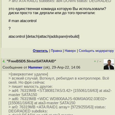
> ar0: ATA RAID1 subdisks: ad4 DOWN status: DEGRADED
это единственная команда которую Вы использовали?
диски просто так дергали или до того прочитали:
# man atacontrol
?
atacontrol [detach|attach|addspare|rebuild]
Ответить
|
Правка
|
Наверх
|
Cообщить модератору
4
.
"FreeBSD5.5IntelSATARAID"
+
–
/
Сообщение от
Hammer
(ok), 29-Апр-22, 14:06
>[оверквотинг удален]
> всякий случай. Воткнул, ребилдил в контроллере. Всё
окей. Но фря сейчас
> пишет малость другое:
> ad4: 76319MB <ST380817AS/3.42> [155061/16/63] at ata2-
master SATA150
> ad6: 76319MB <WDC WD800AAJS-60M0A0/02.03E02>
[155061/16/63] at ata3-master SATA150
> ar0: 76319MB <ATA RAID1 array> [9729/255/63] status:
DEGRADED subdisks: