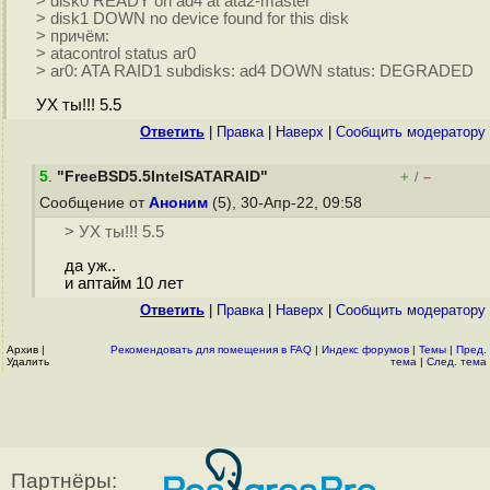
> disk0 READY on ad4 at ata2-master
> disk1 DOWN no device found for this disk
> причём:
> atacontrol status ar0
> ar0: ATA RAID1 subdisks: ad4 DOWN status: DEGRADED
УХ ты!!! 5.5
Ответить
|
Правка
|
Наверх
|
Cообщить модератору
5
.
"FreeBSD5.5IntelSATARAID"
+
–
/
Сообщение от
Аноним
(5), 30-Апр-22, 09:58
> УХ ты!!! 5.5
да уж..
и аптайм 10 лет
Ответить
|
Правка
|
Наверх
|
Cообщить модератору
Архив
|
Рекомендовать для помещения в FAQ
|
Индекс форумов
|
Темы
|
Пред.
Удалить
тема
|
След. тема
Партнёры: