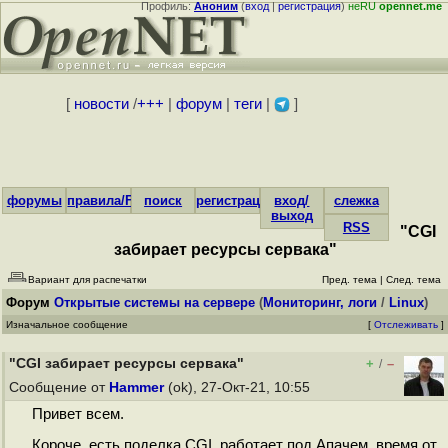
Профиль:
Аноним
(
вход
|
регистрация
)
неRU
opennet.me
[
новости
/
+++
|
форум
|
теги
|
]
форумы
правила/FAQ
поиск
регистрация
вход/
слежка
выход
RSS
"CGI
забирает ресурсы сервака"
Вариант для распечатки
Пред. тема
|
След. тема
Форум
Открытые системы на сервере
(
Мониторинг, логи
/
Linux
)
Изначальное сообщение
[
Отслеживать
]
"CGI забирает ресурсы сервака"
+
–
/
Сообщение от
Hammer
(ok), 27-Окт-21, 10:55
Привет всем.
Короче, есть поделка CGI, работает под Апачем, время от