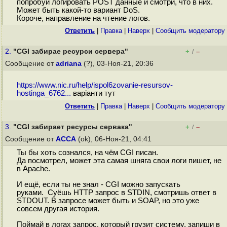
попробуй логировать POST данные и смотри, что в них.
Может быть какой-то вариант DoS.
Короче, направление на чтение логов.
Ответить
|
Правка
|
Наверх
|
Cообщить модератору
2.
"CGI забирае ресурси сервера"
+
–
/
Сообщение от
adriana
(?), 03-Ноя-21, 20:36
https://www.nic.ru/help/ispol6zovanie-resursov-
hostinga_6762...
варіанти тут
Ответить
|
Правка
|
Наверх
|
Cообщить модератору
3.
"CGI забирает ресурсы сервака"
+
–
/
Сообщение от
ACCA
(ok), 06-Ноя-21, 04:41
Ты бы хоть сознался, на чём CGI писан.
Да посмотрел, может эта самая шняга свои логи пишет, не
в Apache.
И ещё, если ты не знал - CGI можно запускать
руками. Cуёшь HTTP запрос в STDIN, смотришь ответ в
STDOUT. В запросе может быть и SOAP, но это уже
совсем другая история.
Поймай в логах запрос, который грузит систему, запиши в