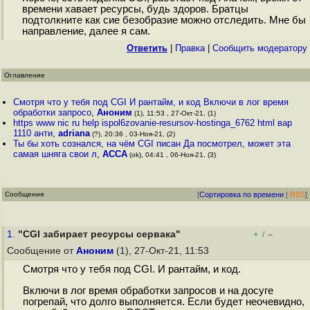
времени хавает ресурсы, будь здоров. Братцы
подтолкните как сие безобразие можно отследить. Мне бы
направление, далее я сам.
Ответить
|
Правка
|
Cообщить модератору
Оглавление
Смотря что у тебя под CGI И рантайм, и код Включи в лог время
обработки запросо
,
Аноним
(1), 11:53 , 27-Окт-21, (1)
https www nic ru help ispol6zovanie-resursov-hostinga_6762 html вар
1110 анти
,
adriana
(?), 20:36 , 03-Ноя-21, (2)
Ты бы хоть сознался, на чём CGI писан Да посмотрел, может эта
самая шняга свои л
,
ACCA
(ok), 04:41 , 06-Ноя-21, (3)
Сообщения
[
Сортировка по времени
|
RSS
]
1.
"CGI забирает ресурсы сервака"
+
–
/
Сообщение от
Аноним
(1), 27-Окт-21, 11:53
Смотря что у тебя под CGI. И рантайм, и код.
Включи в лог время обработки запросов и на досуге
погрепай, что долго выполняется. Если будет неочевидно,