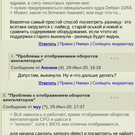
ядрами, в силу некоторых причин мне
> нужно придерживаться официального ядра Debian 10/64.
> Может, какое-то firmware поможет, или еще что-то...
Вероятно самый простой способ посмотреть разницу- это
всетаки загрузится с лайвсд старой оськой и новой и
сравнить содержимое оборудования. если чтото из
поддержки старого выкинули - разница будет видна.
Ответить
|
Правка
|
Наверх
|
Cообщить модератору
4
.
"Проблема с отображением оборотов
+
–
/
вентиляторов"
Сообщение от
Аноним
(4), 29-Июл-20, 16:18
Допустим, выкинули. Ну и что дальше делать?
Ответить
|
Правка
|
Наверх
|
Cообщить модератору
5
.
"Проблема с отображением оборотов
+
–
/
вентиляторов"
Сообщение от
муу
(?), 29-Июл-20, 17:37
> Всё завелось и работает, кроме отображения оборотов
вентиляторов CPU и шасси в
> "sensors", хотя с BIOS они отлично отображаются.
для начала сделать sensors-detect и посмотреть не найдёт