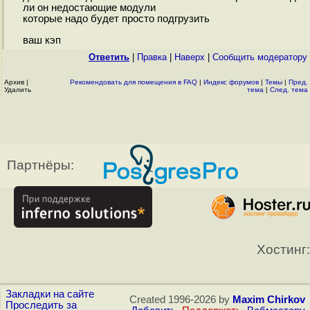
ли он недостающие модули
которые надо будет просто подгрузить
ваш кэп
Ответить
|
Правка
|
Наверх
|
Cообщить модератору
Архив
|
Рекомендовать для помещения в FAQ
|
Индекс форумов
|
Темы
|
Пред.
Удалить
тема
|
След. тема
Партнёры:
Хостинг:
Закладки на сайте
Created 1996-2026 by
Maxim Chirkov
Проследить за