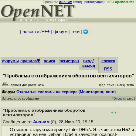
Профиль:
Аноним
(
вход
|
регистрация
)
неRU
opennet.me
[
новости
/
+++
|
форум
|
теги
|
]
форумы
правила/FAQ
поиск
регистрация
вход/
слежка
выход
RSS
"Проблема с отображением оборотов вентиляторов"
Вариант для распечатки
Пред. тема
|
След. тема
Форум
Открытые системы на сервере
(
Мониторинг, логи
)
Изначальное сообщение
[
Отслеживать
]
"Проблема с отображением оборотов
+
–
/
вентиляторов"
Сообщение от
Аноним
(0), 28-Июл-20, 19:15
Отыскал старую материнку Intel DH57JG с чипсетом
H57
и
установил на нее Debian 10/64 в качестве localhost-