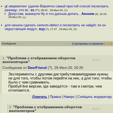
gt оверквотинг удален Вероятно самый простой способ посмотреть
разницу- это вс
,
ss
(??), 08:42 , 29-Июл-20, (
3
)
Допустим, выкинули Ну и что дальше делать
,
Аноним
(4), 16:18 ,
29-Июл-20, (
)
4
для начала сделать sensors-detect и посмотреть не найдёт ли он
недостающие модул
,
муу
(?), 17:37 , 29-Июл-20, (
5
)
Сообщения
[
Сортировка по времени
|
RSS
]
1
.
"Проблема с отображением оборотов
+
–
/
вентиляторов"
Сообщение от
DeerFriend
(?), 28-Июл-20, 20:26
Эксперименты с другими дистрибутивами/ядрами нужны
не для того, чтобы потом перейти на них, а для того, чтобы
было с чем сравнивать.
Пробуй live версии, где заведется - там и смотри, чем
отличаются.
Ответить
|
Правка
|
Наверх
|
Cообщить модератору
2
.
"Проблема с отображением оборотов
+
–
/
вентиляторов"