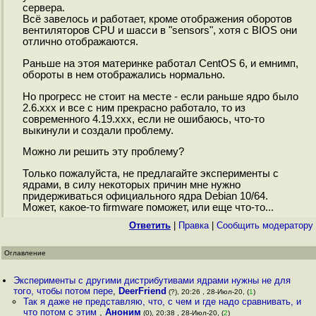
сервера.
Всё завелось и работает, кроме отображения оборотов
вентиляторов CPU и шасси в "sensors", хотя с BIOS они
отлично отображаются.
Раньше на этоя материнке работал CentOS 6, и емнимп,
обороты в нем отображались нормально.
Но прогресс не стоит на месте - если раньше ядро было
2.6.xxx и все с ним прекрасно работало, то из
современного 4.19.xxx, если не ошибаюсь, что-то
выкинули и создали проблему.
Можно ли решить эту проблему?
Только пожалуйста, не предлагайте эксперименты с
ядрами, в силу некоторых причин мне нужно
придерживаться официального ядра Debian 10/64.
Может, какое-то firmware поможет, или еще что-то...
Ответить
|
Правка
|
Cообщить модератору
Оглавление
Эксперименты с другими дистрибутивами ядрами нужны не для
того, чтобы потом пере
,
DeerFriend
(?), 20:26 , 28-Июл-20, (
1
)
Так я даже не представляю, что, с чем и где надо сравнивать, и
что потом с этим
,
Аноним
(0), 20:38 , 28-Июл-20, (
2
)