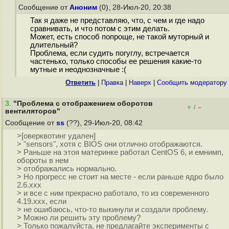
Сообщение от
Аноним
(0), 28-Июл-20, 20:38
Так я даже не представляю, что, с чем и где надо
сравнивать, и что потом с этим делать.
Может, есть способ попроще, не такой муторный и
длительный?
Проблема, если судить погуглу, встречается
частенько, только способы ее решения какие-то
мутные и неоднозначные :(
Ответить
|
Правка
|
Наверх
|
Cообщить модератору
3
.
"Проблема с отображением оборотов
+
–
/
вентиляторов"
Сообщение от
ss
(??), 29-Июл-20, 08:42
>[оверквотинг удален]
> "sensors", хотя с BIOS они отлично отображаются.
> Раньше на этоя материнке работал CentOS 6, и емнимп,
обороты в нем
> отображались нормально.
> Но прогресс не стоит на месте - если раньше ядро было
2.6.xxx
> и все с ним прекрасно работало, то из современного
4.19.xxx, если
> не ошибаюсь, что-то выкинули и создали проблему.
> Можно ли решить эту проблему?
> Только пожалуйста, не предлагайте эксперименты с