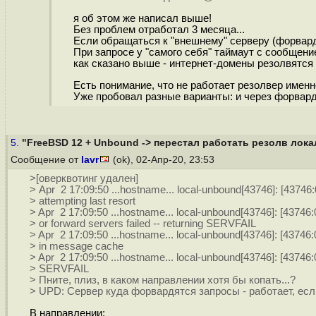
я об этом же написал выше!
Без проблем отработал 3 месяца...
Если обращаться к "внешнему" серверу (форварду
При запросе у "самого себя" таймаут с сообщение
как сказано выше - интернет-домены резолвятся 
Есть понимание, что не работает резолвер именно
Уже пробовал разные варианты: и через форвард и
5.
"FreeBSD 12 + Unbound -> перестал работать резолв лок
Сообщение от
lavr
(ok), 02-Апр-20, 23:53
>[оверквотинг удален]
> Apr 2 17:09:50 ...hostname... local-unbound[43746]: [43746:
> attempting last resort
> Apr 2 17:09:50 ...hostname... local-unbound[43746]: [43746:
> or forward servers failed -- returning SERVFAIL
> Apr 2 17:09:50 ...hostname... local-unbound[43746]: [43746:
> in message cache
> Apr 2 17:09:50 ...hostname... local-unbound[43746]: [43746:
> SERVFAIL
> Пните, плиз, в каком направлении хотя бы копать...?
> UPD: Сервер куда форвардятся запросы - работает, если
В направлении: