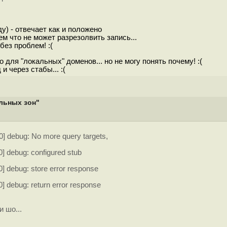
) - отвечает как и положено
м что не может разрезолвить запись...
без проблем! :(
 для "локальных" доменов... но не могу понять почему! :(
 через стабы... :(
альных зон"
0] debug: No more query targets,
0] debug: configured stub
0] debug: store error response
0] debug: return error response
 шо...