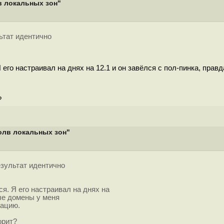
в локальных зон"
льтат идентично
го настраивал на днях на 12.1 и он завёлся с пол-пинка, прав
?
золв локальных зон"
результат идентично
я. Я его настраивал на днях на
ные домены у меня
рацию.
орит?