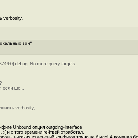
 verbosity,
локальных зон"
43746:0] debug: No more query targets,
?
 если шо...
ичить verbosity,
фиге Unbound опция outgoing-interface
 :( и с того времени гейтвей отработал,
ороны никаких изменений конфигов точно не было! А команда боль