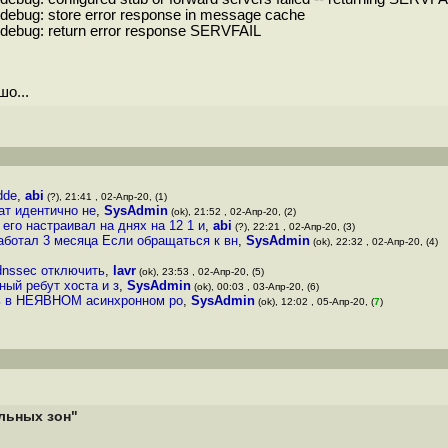
] debug: store error response in message cache
] debug: return error response SERVFAIL
о...
dde
,
abi
(?), 21:41 , 02-Апр-20, (1)
тат идентично не
,
SysAdmin
(ok), 21:52 , 02-Апр-20, (2)
его настраивал на днях на 12 1 и
,
abi
(?), 22:21 , 02-Апр-20, (3)
аботал 3 месяца Если обращаться к вн
,
SysAdmin
(ok), 22:32 , 02-Апр-20, (4)
 dnssec отключить
,
lavr
(ok), 23:53 , 02-Апр-20, (5)
ый ребут хоста и з
,
SysAdmin
(ok), 00:03 , 03-Апр-20, (6)
ась в НЕЯВНОМ асинхронном ро
,
SysAdmin
(ok), 12:02 , 05-Апр-20, (
7
)
альных зон"