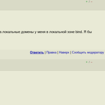
+
–
/
да локальные домены у меня в локальной зоне bind. Я бы
Ответить
|
Правка
|
Наверх
|
Cообщить модератору
+
–
/