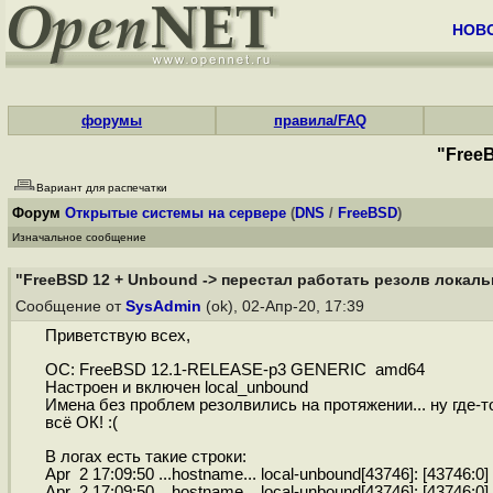
НОВ
форумы
правила/FAQ
"Free
Вариант для распечатки
Форум
Открытые системы на сервере
(
DNS
/
FreeBSD
)
Изначальное сообщение
"FreeBSD 12 + Unbound -> перестал работать резолв локаль
Сообщение от
SysAdmin
(ok), 02-Апр-20, 17:39
Приветствую всех,
ОС: FreeBSD 12.1-RELEASE-p3 GENERIC amd64
Настроен и включен local_unbound
Имена без проблем резолвились на протяжении... ну где-
всё ОК! :(
В логах есть такие строки:
Apr 2 17:09:50 ...hostname... local-unbound[43746]: [43746:0] 
Apr 2 17:09:50 ...hostname... local-unbound[43746]: [43746:0] 