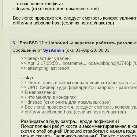
- что меняли в конфигах
- dnssec (отключить для локальных зон)
Все легко проверяется, следует смотреть конфиг, увличить
drill и/или unbound-host (если из портов/пакетов)
6.
"FreeBSD 12 + Unbound -> перестал работать резолв 
Сообщение от
SysAdmin
(ok), 03-Апр-20, 00:03
>>[оверквотинг удален]
>> Apr 2 17:09:50 ...hostname... local-unbound[43746]: [
>> attempting last resort
...skip
>> Пните, плиз, в каком направлении хотя бы копать...
>> UPD: Сервер куда форвардятся запросы - работает,
> В направлении:
> - что меняли в конфигах
> - dnssec (отключить для локальных зон)
> Все легко проверяется, следует смотреть конфиг, увл
> drill и/или unbound-host (если из портов/пакетов)
Разбираться буду завтра... вроде пофиксили !
Помог полный ребут хоста и закомментированная в кон
(хотя с этой опцией Unbound отработал с начала года...
можно сказать, "неприкосновенным". Так что с моей ст