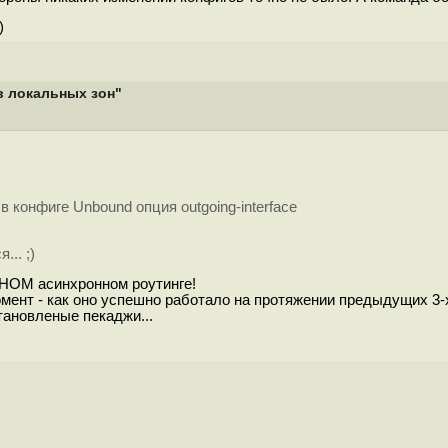
)
в локальных зон"
 конфиге Unbound опция outgoing-interface
.. ;)
ВНОМ асинхронном роутинге!
мент - как оно успешно работало на протяжении предыдущих 3-х 
тановленые пекаджи...