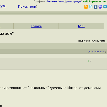
Профиль:
Аноним
(
вход
|
регистрация
)
неRU
opennet.me
РУМ
Поиск
(
теги
)
д
слежка
RSS
ых зон"
Пред. тема
|
След. тема
[
Отслеживать
]
+
–
/
тали резолвиться "локальные" домены, с Интернет-доменами -
IL