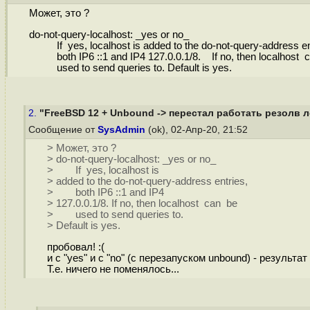
Может, это ?
do-not-query-localhost: _yes or no_
If yes, localhost is added to the do-not-query-address en
both IP6 ::1 and IP4 127.0.0.1/8. If no, then localhost 
used to send queries to. Default is yes.
2.
"FreeBSD 12 + Unbound -> перестал работать резолв 
Сообщение от
SysAdmin
(ok), 02-Апр-20, 21:52
> Может, это ?
> do-not-query-localhost: _yes or no_
> If yes, localhost is
> added to the do-not-query-address entries,
> both IP6 ::1 and IP4
> 127.0.0.1/8. If no, then localhost can be
> used to send queries to.
> Default is yes.
пробовал! :(
и с "yes" и с "no" (с перезапуском unbound) - результат
Т.е. ничего не поменялось...