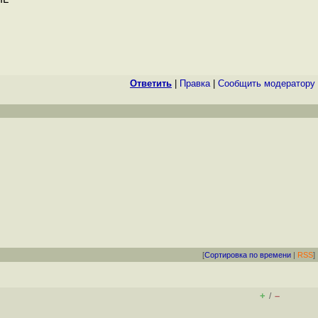
Ответить
|
Правка
|
Cообщить модератору
[
Сортировка по времени
|
RSS
]
+
–
/