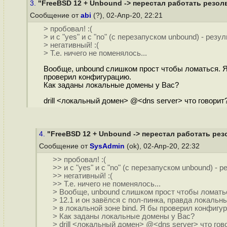
3.
"FreeBSD 12 + Unbound -> перестал работать резол
Сообщение от
abi
(?), 02-Апр-20, 22:21
> пробовал! :(
> и с "yes" и с "no" (с перезапуском unbound) - резу
> негативный! :(
> Т.е. ничего не поменялось...
Вообще, unbound слишком прост чтобы ломаться. Я е
проверил конфигурацию.
Как заданы локальные домены у Вас?
drill <локальный домен> @<dns server> что говорит
4.
"FreeBSD 12 + Unbound -> перестал работать ре
Сообщение от
SysAdmin
(ok), 02-Апр-20, 22:32
>> пробовал! :(
>> и с "yes" и с "no" (с перезапуском unbound) - 
>> негативный! :(
>> Т.е. ничего не поменялось...
> Вообще, unbound слишком прост чтобы ломатьс
> 12.1 и он завёлся с пол-пинка, правда локаль
> в локальной зоне bind. Я бы проверил конфигу
> Как заданы локальные домены у Вас?
> drill <локальный домен> @<dns server> что гов