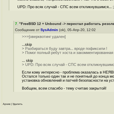
UPD: Про всяк случай - СПС всем откликнувшимся... ;
7
.
"FreeBSD 12 + Unbound -> перестал работать резол
Сообщение от
SysAdmin
(ok), 05-Апр-20, 12:02
>>>[оверквотинг удален]
...skip
> Разбираться буду завтра... вроде пофиксили !
> Помог полный ребут хоста и закомментированная в
... skip
> UPD: Про всяк случай - СПС всем откликнувшимся.
Если кому интересно - проблема оказалась в НЕЯ
Остался только один так и не понятный до конца мо
установка обновлений и патчей безопасности на ус
Вобщем, всем спасибо - тему считаю закрытой!
Архив
|
Удалить