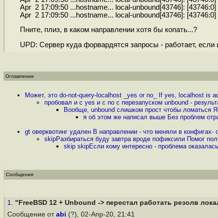
Apr 2 17:09:50 ...hostname... local-unbound[43746]: [43746:0
Apr 2 17:09:50 ...hostname... local-unbound[43746]: [43746:0
Пните, плиз, в каком направлении хотя бы копать...?
UPD: Сервер куда форвардятся запросы - работает, если ш
Оглавление
Может, это do-not-query-localhost _yes or no_ If yes, localhost is a
пробовал и с yes и с no с перезапуском unbound - резуль
Вообще, unbound слишком прост чтобы ломаться Я 
я об этом же написал выше Без проблем отр
gt оверквотинг удален В направлении - что меняли в конфигах-
skipРазбираться буду завтра вроде пофиксили Помог полн
skip skipЕсли кому интересно - проблема оказал
Сообщения
1.
"FreeBSD 12 + Unbound -> перестал работать резолв лок
Сообщение от
abi
(?), 02-Апр-20, 21:41