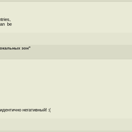
tries,
can be
локальных зон"
 идентично негативный! :(