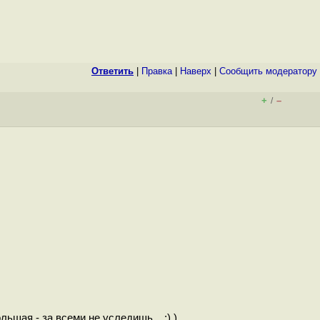
Ответить
|
Правка
|
Наверх
|
Cообщить модератору
+
–
/
шая - за всеми не уследишь... :) ).