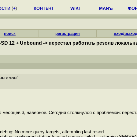
ОСТИ
(
+
)
КОНТЕНТ
WIKI
MAN'ы
ФО
поиск
регистрация
вход/выхо
BSD 12 + Unbound -> перестал работать резолв локальн
ных зон"
то месяцев 3, наверное. Сегодня столкнулся с проблемой: перес
debug: No more query targets, attempting last resort
debug: configured stub or forward servers failed -- returning SERVFA