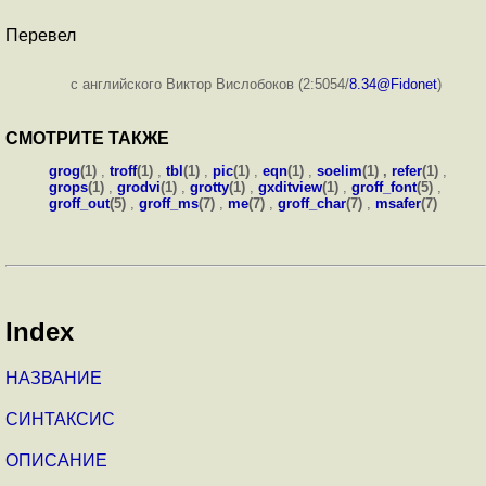
Перевел
с английского Виктор Вислобоков (2:5054/
8.34@Fidonet
)
СМОТРИТЕ ТАКЖЕ
grog
(1)
,
troff
(1)
,
tbl
(1)
,
pic
(1)
,
eqn
(1)
,
soelim
(1) ,
refer
(1)
,
grops
(1)
,
grodvi
(1)
,
grotty
(1)
,
gxditview
(1)
,
groff_font
(5)
,
groff_out
(5)
,
groff_ms
(7)
,
me
(7)
,
groff_char
(7)
,
msafer
(7)
Index
НАЗВАНИЕ
СИНТАКСИС
ОПИСАНИЕ