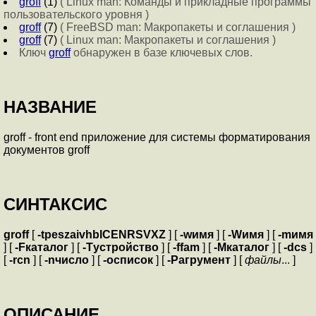
groff
(1)
( Linux man: Команды и прикладные программы
пользовательского уровня )
groff
(7)
( FreeBSD man: Макропакеты и соглашения )
groff
(7)
( Linux man: Макропакеты и соглашения )
Ключ
groff
обнаружен в базе ключевых слов.
НАЗВАНИЕ
groff - front end приложение для системы форматирования
документов groff
СИНТАКСИС
groff
[
-tpeszaivhblCENRSVXZ
] [
-wимя
] [
-Wимя
] [
-mимя
] [
-Fкаталог
] [
-Tустройство
] [
-ffam
] [
-Mкаталог
] [
-dcs
]
[
-rcn
] [
-nчисло
] [
-oсписок
] [
-Pагрумент
] [
файлы
... ]
ОПИСАНИЕ