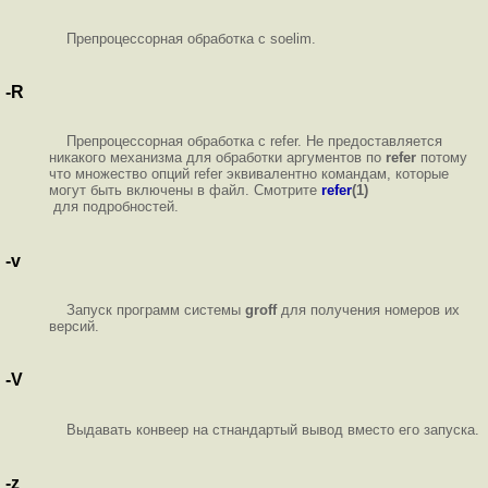
Препроцессорная обработка с soelim.
-R
Препроцессорная обработка с refer. Не предоставляется
никакого механизма для обработки аргументов по
refer
потому
что множество опций refer эквивалентно командам, которые
могут быть включены в файл. Смотрите
refer
(1)
для подробностей.
-v
Запуск программ системы
groff
для получения номеров их
версий.
-V
Выдавать конвеер на стнандартый вывод вместо его запуска.
-z