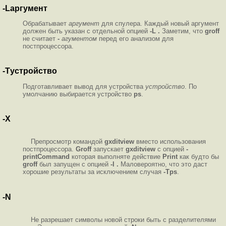
-Lаргумент
Обрабатывает
аргумент
для спулера. Каждый новый аргумент
должен быть указан с отдельной опцией
-L .
Заметим, что
groff
не считает
-
агументом
перед его анализом для
постпроцессора.
-Tустройство
Подготавливает вывод для устройства
устройство
. По
умолчанию выбирается устройство
ps
.
-X
Препросмотр командой
gxditview
вместо использования
постпроцессора.
Groff
запускает
gxditview
с опцией
-
printCommand
которая выполняте действие
Print
как будто бы
groff
был запущен с опцией
-l .
Маловероятно, что это даст
хорошие результаты за исключением случая
-Tps
.
-N
Не разрешает символы новой строки быть с разделителями