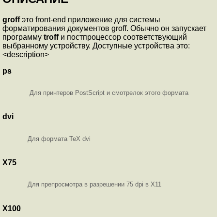
groff
это front-end приложение для системы
форматирования документов groff. Обычно он запускает
программу
troff
и постпроцессор соответствующий
выбранному устройству. Доступные устройства это:
<description>
ps
Для принтеров PostScript и смотрелок этого формата
dvi
Для формата TeX dvi
X75
Для препросмотра в разрешении 75 dpi в X11
X100