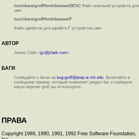
/usr/share/groff/font/devимя/DESC
Файл описаний устройств для
имя
.
/usr/share/groff/font/devимя/F
Файл шрифтов для шрифта
F
устройства
имя
.
АВТОР
James Clark <
jjc@jclark.com
>
БАГИ
Сообщайте о багах на
bug-groff@prep.ai.mit.edu
. Включайте в
сообщение пример, который позволяет увидет баг и сообщите
какую версию groff вы используете.
ПРАВА
Copyright 1989, 1990, 1991, 1992 Free Software Foundation,