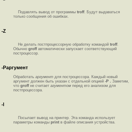
Подавлять вывод от программы
troff
. Будут выдаваться
только сообщения об ошибках.
-Z
Не делать постпроцессорную обработку командой
troff
.
Обычно
groff
автоматически запускает соответствующий
построцессор.
-Pаргумент
Обработать
аргумент
для построцессора. Каждый новый
аргумент должен быть указан с отдельной опцией
-P .
Заметим,
что
groff
не считает
агументом
перед его анализом для
постпроцессора.
-l
Посылает вывод на принтер. Эта команда использует
параметры команды
print
в файле описания устройства.