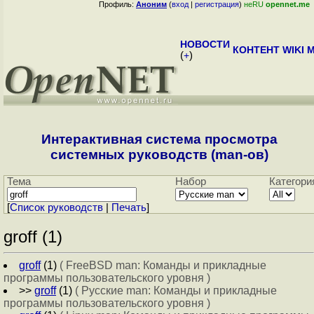
Профиль:
Аноним
(
вход
|
регистрация
)
неRU
opennet.me
НОВОСТИ
КОНТЕНТ
WIKI
M
(
+
)
Интерактивная система просмотра
системных руководств (man-ов)
Тема
Набор
Категори
[
Cписок руководств
|
Печать
]
groff (1)
groff
(1)
( FreeBSD man: Команды и прикладные
программы пользовательского уровня )
>>
groff
(1)
( Русские man: Команды и прикладные
программы пользовательского уровня )