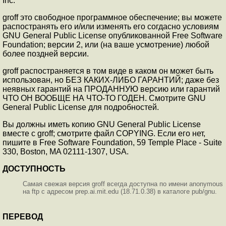
Inc.
groff это свободное программное обеспечение; вы можете
распостранять его и/или изменять его согдасно условиям
GNU General Public License опубликованной Free Software
Foundation; версии 2, или (на ваше усмотрение) любой
более поздней версии.
groff распостраняется в том виде в каком он может быть
использован, но БЕЗ КАКИХ-ЛИБО ГАРАНТИЙ; даже без
неявных гарантий на ПРОДАННУЮ версию или гарантий
ЧТО ОН ВООБЩЕ НА ЧТО-ТО ГОДЕН. Смотрите GNU
General Public License для подробностей.
Вы должны иметь копию GNU General Public License
вместе с groff; смотрите файл COPYING. Если его нет,
пишите в Free Software Foundation, 59 Temple Place - Suite
330, Boston, MA 02111-1307, USA.
ДОСТУПНОСТЬ
Самая свежая версия groff всегда доступна по имени anonymous
на ftp с адресом prep.ai.mit.edu (18.71.0.38) в каталоге pub/gnu.
ПЕРЕВОД