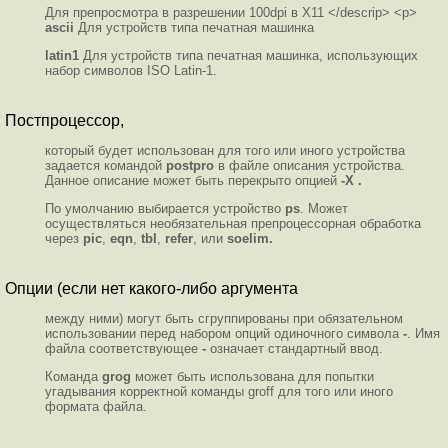
Для препросмотра в разрешении 100dpi в X11 </descrip> <p>
ascii
Для устройств типа печатная машинка
latin1
Для устройств типа печатная машинка, использующих
набор символов ISO Latin-1.
Постпроцессор,
который будет использован для того или иного устройства
задается командой
postpro
в файле описания устройства.
Данное описание может быть перекрыто опцией
-X .
По умолчанию выбирается устройство
ps
. Может
осуществляться необязательная препроцессорная обработка
через
pic
,
eqn
,
tbl
,
refer
, или
soelim.
Опции (если нет какого-либо аргумента
между ними) могут быть сгруппированы при обязательном
использовании перед набором опций одиночного символа
-
. Имя
файла соответствующее
-
означает стандартный ввод.
Команда
grog
может быть использована для попытки
угадывания корректной команды groff для того или иного
формата файла.