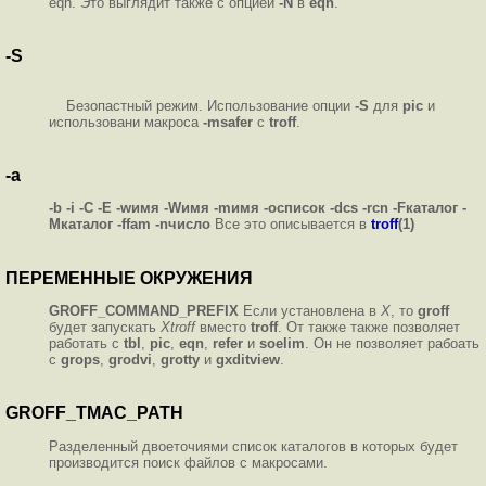
eqn. Это выглядит также с опцией
-N
в
eqn
.
-S
Безопастный режим. Использование опции
-S
для
pic
и
использовани макроса
-msafer
с
troff
.
-a
-b -i -C -E -wимя -Wимя -mимя -oсписок -dcs -rcn -Fкаталог -
Mкаталог -ffam -nчисло
Все это описывается в
troff
(1)
ПЕРЕМЕННЫЕ ОКРУЖЕНИЯ
GROFF_COMMAND_PREFIX
Если установлена в
X
, то
groff
будет запускать
Xtroff
вместо
troff
. От также также позволяет
работать с
tbl
,
pic
,
eqn
,
refer
и
soelim
. Он не позволяет рабоать
с
grops
,
grodvi
,
grotty
и
gxditview
.
GROFF_TMAC_PATH
Разделенный двоеточиями список каталогов в которых будет
производится поиск файлов с макросами.