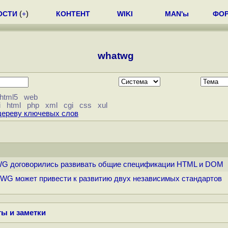
ОСТИ
(
+
)
КОНТЕНТ
WIKI
MAN'ы
ФО
whatwg
html5
web
i
html
php
xml
cgi
css
xul
дереву ключевых слов
TWG договорились развивать общие спецификации HTML и DOM
TWG может привести к развитию двух независимых стандартов
ы и заметки