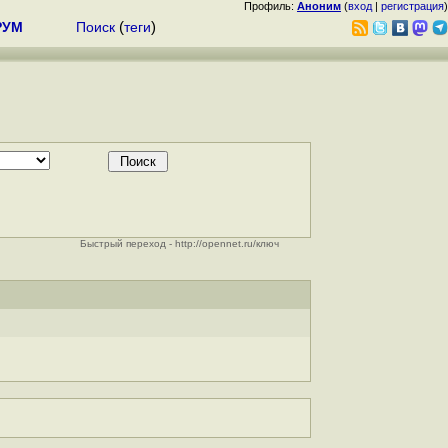
Профиль:
Аноним
(
вход
|
регистрация
)
РУМ
Поиск
(
теги
)
Быстрый переход - http://opennet.ru/ключ