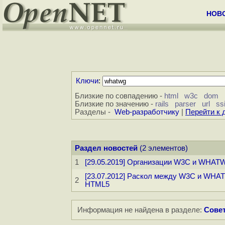
НОВ
Ключи
:
Близкие по совпадению -
html
w3c
dom
Близкие по значению -
rails
parser
url
ss
Разделы -
Web-разработчику
|
Перейти к 
Раздел новостей
(2 элементов)
1
[29.05.2019] Организации W3C и WHA
[23.07.2012] Раскол между W3C и WHA
2
HTML5
Информация не найдена в разделе:
Совет