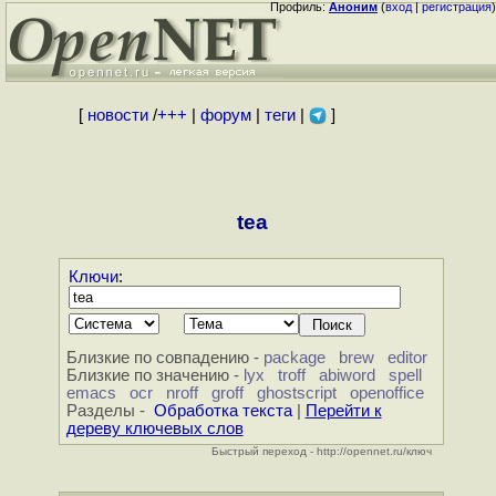
Профиль:
Аноним
(
вход
|
регистрация
)
[
новости
/
+++
|
форум
|
теги
|
]
tea
Ключи
:
Близкие по совпадению -
package
brew
editor
Близкие по значению -
lyx
troff
abiword
spell
emacs
ocr
nroff
groff
ghostscript
openoffice
Разделы -
Обработка текста
|
Перейти к
дереву ключевых слов
Быстрый переход - http://opennet.ru/ключ