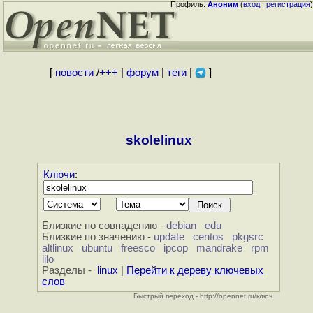
Профиль:
Аноним
(
вход
|
регистрация
)
[
новости
/
+++
|
форум
|
теги
|
]
skolelinux
Ключи
:
Близкие по совпадению -
debian
edu
Близкие по значению -
update
centos
pkgsrc
altlinux
ubuntu
freesco
ipcop
mandrake
rpm
lilo
Разделы -
linux
|
Перейти к дереву ключевых
слов
Быстрый переход - http://opennet.ru/ключ