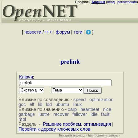
Профиль:
Аноним
(
вход
|
регистрация
)
[
новости
/
+++
|
форум
|
теги
|
]
prelink
Ключи
:
Близкие по совпадению -
speed
optimization
gcc
elf
lib
ldd
ubuntu
linux
Близкие по значению -
carp
heartbeat
nice
garbage
lustre
recover
failover
idle
fault
mpi
Разделы -
Решение проблем, оптимизация
|
Перейти к дереву ключевых слов
Быстрый переход - http://opennet.ru/ключ