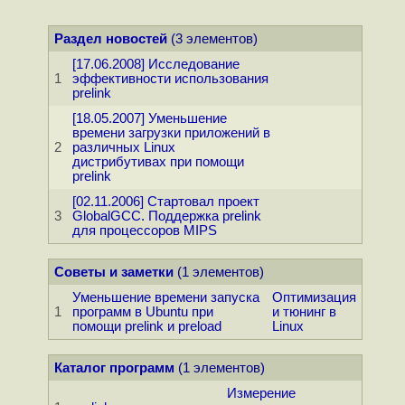
Раздел новостей
(3 элементов)
[17.06.2008] Исследование
1
эффективности использования
prelink
[18.05.2007] Уменьшение
времени загрузки приложений в
2
различных Linux
дистрибутивах при помощи
prelink
[02.11.2006] Стартовал проект
3
GlobalGCC. Поддержка prelink
для процессоров MIPS
Советы и заметки
(1 элементов)
Уменьшение времени запуска
Оптимизация
1
программ в Ubuntu при
и тюнинг в
помощи prelink и preload
Linux
Каталог программ
(1 элементов)
Измерение