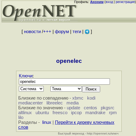
Профиль:
Аноним
(
вход
|
регистрация
)
[
новости
/
+++
|
форум
|
теги
|
]
openelec
Ключи
:
Близкие по совпадению -
xbmc
kodi
mediacenter
libreelec
media
Близкие по значению -
update
centos
pkgsrc
altlinux
ubuntu
freesco
ipcop
mandrake
rpm
lilo
Разделы -
linux
|
Перейти к дереву ключевых
слов
Быстрый переход - http://opennet.ru/ключ