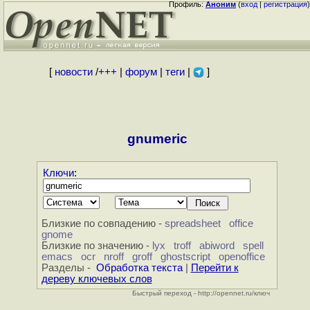
Профиль:
Аноним
(
вход
|
регистрация
)
[
новости
/
+++
|
форум
|
теги
|
]
gnumeric
Ключи
:
Близкие по совпадению -
spreadsheet
office
gnome
Близкие по значению -
lyx
troff
abiword
spell
emacs
ocr
nroff
groff
ghostscript
openoffice
Разделы -
Обработка текста
|
Перейти к
дереву ключевых слов
Быстрый переход - http://opennet.ru/ключ