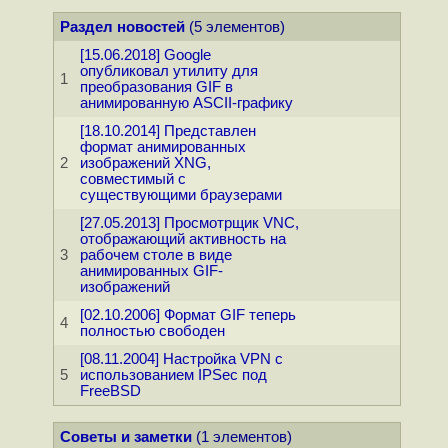
Раздел новостей
(5 элементов)
[15.06.2018] Google
опубликовал утилиту для
1
преобразования GIF в
анимированную ASCII-графику
[18.10.2014] Представлен
формат анимированных
2
изображений XNG,
совместимый с
существующими браузерами
[27.05.2013] Просмотрщик VNC,
отображающий активность на
3
рабочем столе в виде
анимированных GIF-
изображений
[02.10.2006] Формат GIF теперь
4
полностью свободен
[08.11.2004] Настройка VPN с
5
использованием IPSec под
FreeBSD
Советы и заметки
(1 элементов)