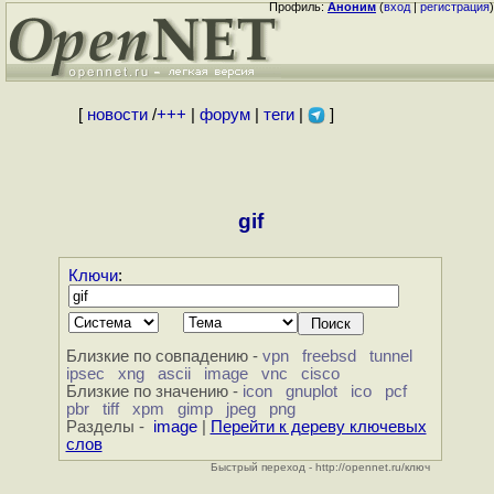
Профиль:
Аноним
(
вход
|
регистрация
)
[
новости
/
+++
|
форум
|
теги
|
]
gif
Ключи
:
Близкие по совпадению -
vpn
freebsd
tunnel
ipsec
xng
ascii
image
vnc
cisco
Близкие по значению -
icon
gnuplot
ico
pcf
pbr
tiff
xpm
gimp
jpeg
png
Разделы -
image
|
Перейти к дереву ключевых
слов
Быстрый переход - http://opennet.ru/ключ