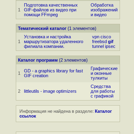
Подготовка качественных
Обработка
1
GIF-файлов из видео при
изображений
помощи FFmpeg
и видео
Тематический каталог
(1 элементов)
Установка и настройка
vpn
cisco
1
маршрутизатора удаленного
freebsd
gif
филиала компании.
tunnel
ipsec
Каталог программ
(2 элементов)
Графические
GD - a graphics library for fast
1
и оконные
GIF creation
тулкиты
Средства
2
littleutils - image optimizers
для работы
с графикой
Информация не найдена в разделе:
Каталог
ссылок