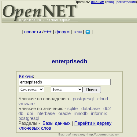
Профиль:
Аноним
(
вход
|
регистрация
)
[
новости
/
+++
|
форум
|
теги
|
]
enterprisedb
Ключи
:
Близкие по совпадению -
postgresql
cloud
vmware
Близкие по значению -
sqlite
database
db2
db
dbi
interbase
oracle
innodb
informix
postgresql
Разделы -
Базы данных
|
Перейти к дереву
ключевых слов
Быстрый переход - http://opennet.ru/ключ