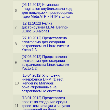
[06.12.2012] Компания
Imagination опубликовала код
6
для поддержки процессорных
ядер Meta ATP и HTP в Linux
[12.11.2012] Релиз
7
дистрибутива LEAF Bering-
uClibc 5.0-alpha1
[27.10.2012] Представлена
платформа для создания
8
встраиваемых Linux-систем
Yocto 1.3
[07.05.2012] Представлена
платформа для создания
9
встраиваемых Linux-систем
Yocto 1.2
[15.04.2012] Улучшения
интерфейса DRM (Direct
10
Rendering Manager),
ориентированные на
встраиваемые системы
[13.01.2012] Представлен
проект по созданию среды
11
кросс-компиляции и запуска
приложений на базе