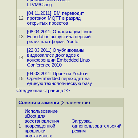
LLVM/Clang
[04.11.2011] IBM переводит
12
протокол MQTT в разряд
открытых проектов
[08.04.2011] Организация Linux
13
Foundation выпустила первый
релиз платформы Yocto
[22.03.2011] Опубликованы
видеозаписи докладов с
14
конференции Embedded Linux
Conference 2010
[04.03.2011] Проекты Yocto и
15
OpenEmbedded переходят на
единую технологическую базу
Следующая страница >>
Советы и заметки
(2 элементов)
Использование
uBoot для
восстановления
Загрузка,
1
поврежденной
однопользовательский
прошивки
режим
портативных