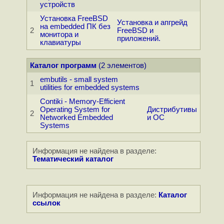
устройств
Установка FreeBSD
Установка и апгрейд
на embedded ПК без
2
FreeBSD и
монитора и
приложений.
клавиатуры
Каталог программ
(2 элементов)
embutils - small system
1
utilities for embedded systems
Contiki - Memory-Efficient
Operating System for
Дистрибутивы
2
Networked Embedded
и ОС
Systems
Информация не найдена в разделе:
Тематический каталог
Информация не найдена в разделе:
Каталог
ссылок