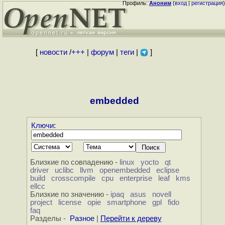
Профиль:
Аноним
(
вход
|
регистрация
)
[
новости
/
+++
|
форум
|
теги
|
]
embedded
Ключи
:
Близкие по совпадению -
linux
yocto
qt
driver
uclibc
llvm
openembedded
eclipse
build
crosscompile
cpu
enterprise
leaf
kms
ellcc
Близкие по значению -
ipaq
asus
novell
project
license
opie
smartphone
gpl
fido
faq
Разделы -
Разное
|
Перейти к дереву