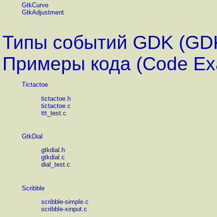
GtkCurve
GtkAdjustment
Типы событий GDK (GDK
Примеры кода (Code Ex
Tictactoe
tictactoe.h
tictactoe.c
ttt_test.c
GtkDial
gtkdial.h
gtkdial.c
dial_test.c
Scribble
scribble-simple.c
scribble-xinput.c