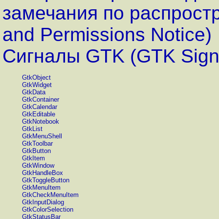
замечания по распростра
and Permissions Notice)
Сигналы GTK (GTK Sign
GtkObject
GtkWidget
GtkData
GtkContainer
GtkCalendar
GtkEditable
GtkNotebook
GtkList
GtkMenuShell
GtkToolbar
GtkButton
GtkItem
GtkWindow
GtkHandleBox
GtkToggleButton
GtkMenuItem
GtkCheckMenuItem
GtkInputDialog
GtkColorSelection
GtkStatusBar