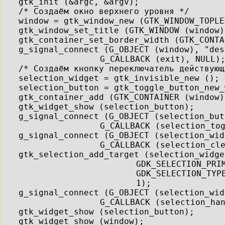
gtk_init (&argc, &argv);
/* Создаём окно верхнего уровня */
window = gtk_window_new (GTK_WINDOW_TOPLE
gtk_window_set_title (GTK_WINDOW (window)
gtk_container_set_border_width (GTK_CONTA
g_signal_connect (G_OBJECT (window), "des
G_CALLBACK (exit), NULL)
/* Создаём кнопку переключатель действующ
selection_widget = gtk_invisible_new ();
selection_button = gtk_toggle_button_new_
gtk_container_add (GTK_CONTAINER (window)
gtk_widget_show (selection_button);
g_signal_connect (G_OBJECT (selection_but
G_CALLBACK (selection_to
g_signal_connect (G_OBJECT (selection_wid
G_CALLBACK (selection_cl
gtk_selection_add_target (selection_widge
GDK_SELECTION_PRI
GDK_SELECTION_TYP
1);
g_signal_connect (G_OBJECT (selection_wid
G_CALLBACK (selection_ha
gtk_widget_show (selection_button);
gtk_widget_show (window);