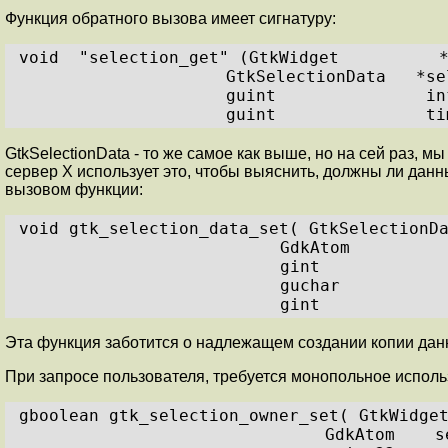
Функция обратного вызова имеет сигнатуру:
void  "selection_get" (GtkWidget          
GtkSelectionData   *se
guint               in
guint               ti
GtkSelectionData - то же самое как выше, но на сей раз, м
сервер X использует это, чтобы выяснить, должны ли данные
вызовом функции:
void gtk_selection_data_set( GtkSelectionD
GdkAtom         
gint            
guchar          
gint            
Эта функция заботится о надлежащем создании копии данны
При запросе пользователя, требуется монопольное испол
gboolean gtk_selection_owner_set( GtkWidge
GdkAtom    s