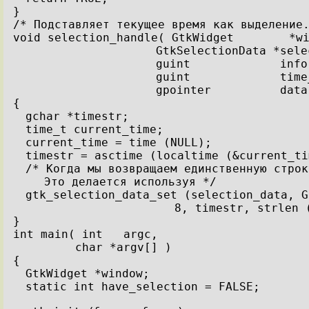
}
/* Подставляет текущее время как выделение
void selection_handle( GtkWidget        *w
GtkSelectionData *sele
guint             info
guint             time
gpointer          data
{
gchar *timestr;
time_t current_time;
current_time = time (NULL);
timestr = asctime (localtime (&current_ti
/* Когда мы возвращаем единственную строк
Это делается используя */
gtk_selection_data_set (selection_data, G
8, timestr, strlen 
}
int main( int   argc,
char *argv[] )
{
GtkWidget *window;
static int have_selection = FALSE;