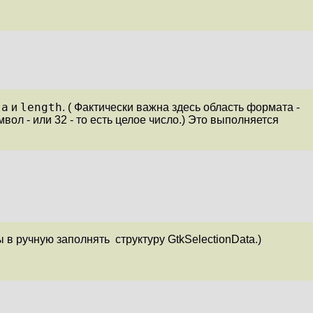
ta
length
и
. ( Фактически важна здесь область формата -
вол - или 32 - то есть целое число.) Это выполняется
 в ручную заполнять структуру GtkSelectionData.)