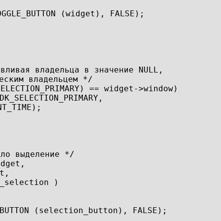
OGGLE_BUTTON (widget), FALSE);
авливая владельца в значение NULL,
еским владельцем */
SELECTION_PRIMARY) == widget->window)
DK_SELECTION_PRIMARY,
NT_TIME);
ило выделение */
idget,
t,
_selection )
BUTTON (selection_button), FALSE);