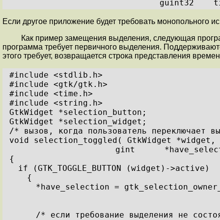
guint32    t
Если другое приложение будет требовать монопольного исп
Как пример замещения выделения, следующая програ
программа требует первичного выделения. Поддерживаютс
этого требует, возвращается строка представления времен
#include <stdlib.h>
#include <gtk/gtk.h>
#include <time.h>
#include <string.h>
GtkWidget *selection_button;
GtkWidget *selection_widget;
/* вызов, когда пользователь переключает в
void selection_toggled( GtkWidget *widget,
gint      *have_selec
{
if (GTK_TOGGLE_BUTTON (widget)->active)
{
*have_selection = gtk_selection_owner
/* если требование выделения не состо