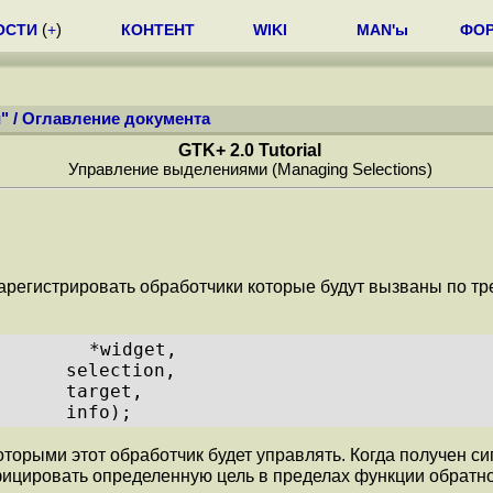
ОСТИ
(
+
)
КОНТЕНТ
WIKI
MAN'ы
ФО
"
/
Оглавление документа
GTK+ 2.0 Tutorial
Управление выделениями (Managing Selections)
егистрировать обработчики которые будут вызваны по треб
         *widget, 
      selection,
      target,
      info);
орыми этот обработчик будет управлять. Когда получен сигн
фицировать определенную цель в пределах функции обратно