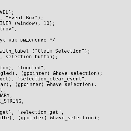
VEL);
, "Event Box");
INER (window), 10);
troy",
;
ую как выделение */
with_label ("Claim Selection");
, selection_button);
ton), "toggled",
ggled), (gpointer) &have_selection);
get), "selection_clear_event",
ear), (gpointer) &have_selection);
t,
MARY,
E_STRING,
get), "selection_get",
ndle), (gpointer) &have_selection);