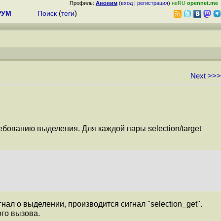
Профиль:
Аноним
(
вход
|
регистрация
)
неRU
opennet.me
РУМ
Поиск
(
теги
)
Next >>>
ованию выделения. Для каждой пары selection/target
ал о выделении, производится сигнал "selection_get".
го вызова.