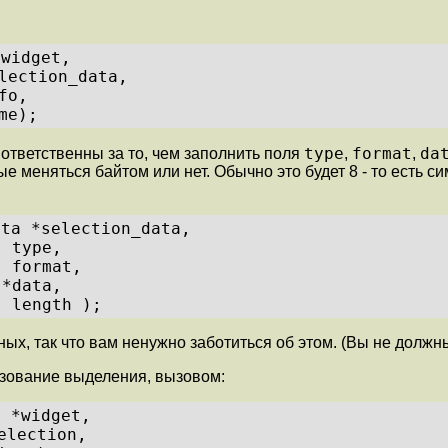
*widget,
lection_data,
fo,
me);
type
format
da
ы ответственны за то, чем заполнить поля
,
,
 меняться байтом или нет. Обычно это будет 8 - то есть сим
ata *selection_data,
  type,
  format,
 *data,
  length );
х, так что вам ненужно заботиться об этом. (Вы не должны
ьзование выделения, вызовом:
t *widget,
election,