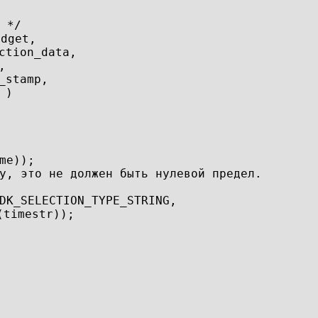
.
*/
idget, 
ction_data,
,
_stamp,
 )
me)); 
у, это не должен быть нулевой предел.
DK_SELECTION_TYPE_STRING,
(timestr));