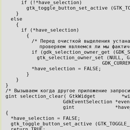
if (!*have_selection)
gtk_toggle_button_set_active (GTK_T
}
else
{
if (*have_selection)
{
/* Перед очисткой выделения устан
проверяем являемся ли мы фактич
if (gdk_selection_owner_get (GDK_
gtk_selection_owner_set (NULL, G
GDK_CURRE
*have_selection = FALSE;
}
}
}
/* Вызываем когда другое приложение запрос
gint selection_clear( GtkWidget         *w
GdkEventSelection *even
gint              *have
{
*have_selection = FALSE;
gtk_toggle_button_set_active (GTK_TOGGLE_
return TRUE;