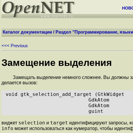
НОВ
Каталог документации
/
Раздел "Программирование, языки
<<< Previous
Замещение выделения
Замещать выделение немного сложнее. Вы должны зар
делается вызов:
void gtk_selection_add_target (GtkWidget  
GdkAtom        
GdkAtom        
guint          
selection
target
виджет
и
идентифицируют запросы, кот
info
может использоваться как нумератор, чтобы иденти