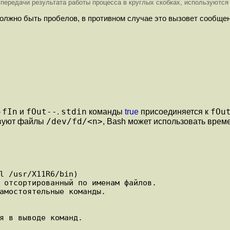
 передачи результата работы процесса в круглых скобках, используют
должно быть пробелов, в противном случае это вызовет сообще
-fIn
fOut--
stdin
fOu
и
.
команды
true
присоединяется к
/dev/fd/<n>
ствуют файлы
, Bash может использовать врем
l /usr/X11R6/bin)

 отсортированный по именам файлов.

амостоятельные команды.

я в выводе команд.
