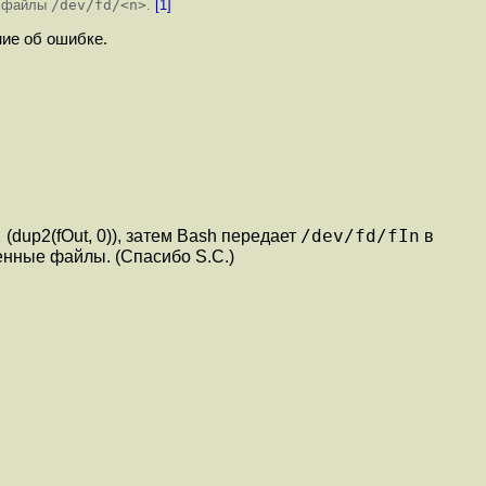
ся файлы
/dev/fd/<n>
.
[1]
ние об ошибке.
t
/dev/fd/fIn
(dup2(fOut, 0)), затем Bash передает
в
енные файлы. (Спасибо S.C.)