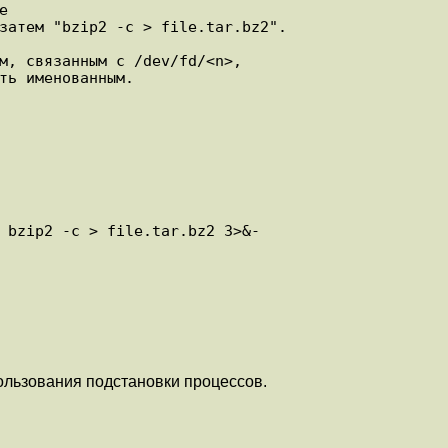


затем "bzip2 -c > file.tar.bz2".

м, связанным с /dev/fd/<n>,

ть именованным.

 bzip2 -c > file.tar.bz2 3>&-

льзования подстановки процессов.