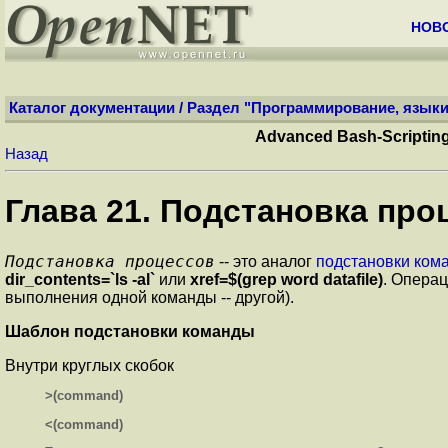
НОВ
Каталог документации
/
Раздел "Программирование, языки
Advanced Bash-Scripti
Назад
Глава 21. Подстановка про
Подстановка процессов
-- это аналог
подстановки ком
dir_contents=`ls -al`
или
xref=$(grep word datafile)
. Операц
выполнения одной команды -- другой).
Шаблон подстановки команды
Внутри круглых скобок
>(command)
<(command)