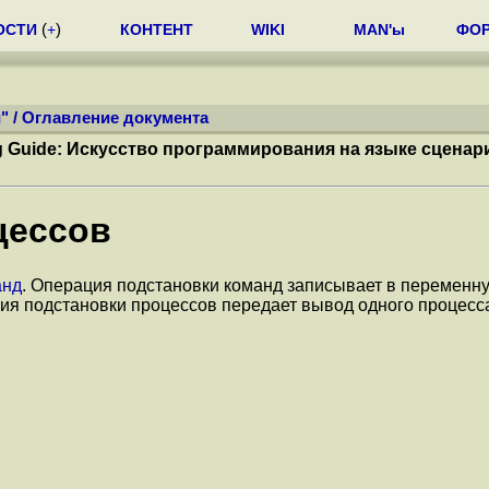
ОСТИ
(
+
)
КОНТЕНТ
WIKI
MAN'ы
ФО
"
/
Оглавление документа
ng Guide: Искусство программирования на языке сцена
цессов
анд
. Операция подстановки команд записывает в переменн
ия подстановки процессов передает вывод одного процесса