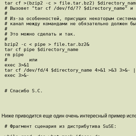
tar cf >(bzip2 -c > file.tar.bz2) $directory_name
# Вызовет "tar cf /dev/fd/?? $directory_name" и 
#

# Из-за особенностей, присущих некоторым система
# канал между командами не обязательно должен бы
#

# Это можно сделать и так.

#

bzip2 -c < pipe > file.tar.bz2&

tar cf pipe $directory_name

rm pipe

#        или

exec 3>&1

tar cf /dev/fd/4 $directory_name 4>&1 >&3 3>&- |
exec 3>&-

Ниже приводится еще один очень интересный пример испо
# Фрагмент сценария из дистрибутива SuSE:
