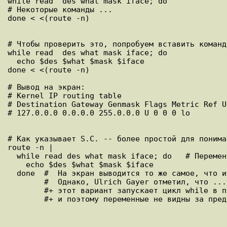
while read  des what mask iface; do

# Некоторые команды ...

done < <(route -n)

# Чтобы проверить это, попробуем вставить команд
while read  des what mask iface; do

  echo $des $what $mask $iface

done < <(route -n)

# Вывод на экран:

# Kernel IP routing table

# Destination Gateway Genmask Flags Metric Ref U
# 127.0.0.0 0.0.0.0 255.0.0.0 U 0 0 0 lo

# Как указывает S.C. -- более простой для понима
route -n |

  while read des what mask iface; do   # Переменные берут значения с устройства вывода конвейера (канала).

    echo $des $what $mask $iface

  done  #  На экран выводится то же самое, что и выше.

        #  Однако, Ulrich Gayer отметил, что ...

        #+ этот вариант запускает цикл while в подоболочке,
