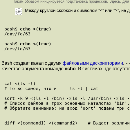
Таким образом инициируется подстановка процессов. Здесь, для
Между круглой скобкой и символом
"<"
или
">"
, не 
bash$
echo >(true)
/dev/fd/63
bash$
echo <(true)
/dev/fd/63
-
Bash создает канал с двумя
файловыми дескрипторами
,
качестве аргумента команде
echo
. В системах, где отсут
cat <(ls -l)

# То же самое, что и     ls -l | cat

sort -k 9 <(ls -l /bin) <(ls -l /usr/bin) <(ls -
# Список файлов в трех основных каталогах 'bin',
# Обратите внимание: на вход 'sort' поданы три с
diff <(command1) <(command2)    # Выдаст различи