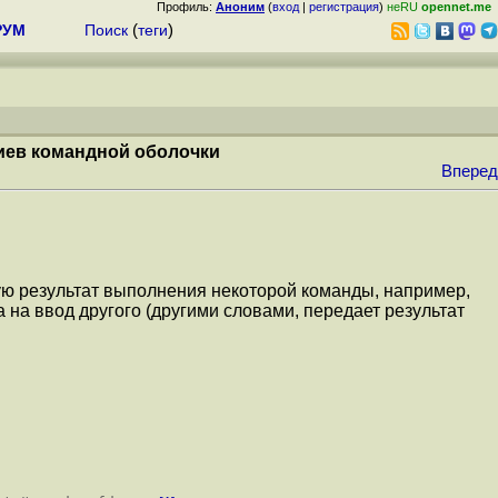
Профиль:
Аноним
(
вход
|
регистрация
)
неRU
opennet.me
РУМ
Поиск
(
теги
)
риев командной оболочки
Вперед
ую результат выполнения некоторой команды, например,
 на ввод другого (другими словами, передает результат