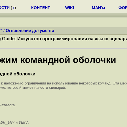
ОСТИ
(
+
)
КОНТЕНТ
WIKI
MAN'ы
ФО
"
/
Оглавление документа
ng Guide: Искусство программирования на языке сцена
ежим командной оболочки
ндной оболочки
 к наложению ограничений на использование некоторых команд. Эта мер
ме, который может нанести сценарий.
каталога.
ASH_ENV
и
$ENV
.