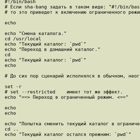
#!/bin/bash

# Если sha-bang задать в таком виде: "#!/bin/bash
# то это приведет к включению ограниченного режи
echo

echo "Смена каталога."

cd /usr/local

echo "Текущий каталог: `pwd`"

echo "Переход в домашний каталог."

cd

echo "Текущий каталог: `pwd`"

echo

# До сих пор сценарий исполнялся в обычном, неог
set -r

# set --restricted    имеет тот же эффект.

echo "==> Переход в ограниченный режим. <=="

echo

echo

echo "Попытка сменить текущий каталог в ограниче
cd ..

echo "Текущий каталог остался прежним: `pwd`"
