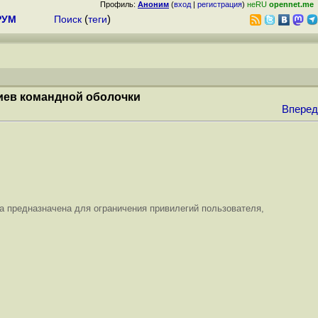
Профиль:
Аноним
(
вход
|
регистрация
)
неRU
opennet.me
РУМ
Поиск
(
теги
)
риев командной оболочки
Вперед
а предназначена для ограничения привилегий пользователя,