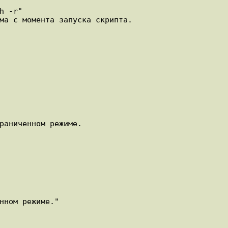
 -r"

ма с момента запуска скрипта.

раниченном режиме.

нном режиме."
