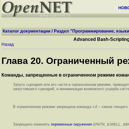
НОВ
Каталог документации
/
Раздел "Программирование, языки
Advanced Bash-Scripti
Назад
Глава 20. Ограниченный р
Команды, запрещенные в ограниченном режиме кома
Запуск сценария или его части в
ограниченном
режиме, приводит
запустившего сценарий, и минимизации возможного ущерба систе
В ограниченном режиме запрещена команда
cd
-- смена текщего 
Запрещено изменять
переменные окружения
$PATH
,
$SHELL
,
$B