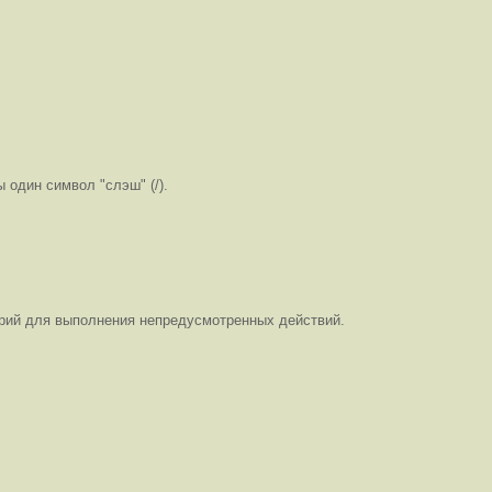
ы один символ "слэш" (
/
).
арий для выполнения непредусмотренных действий.