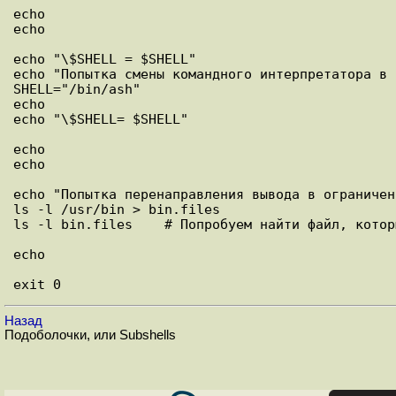
echo

echo

echo "\$SHELL = $SHELL"

echo "Попытка смены командного интерпретатора в 
SHELL="/bin/ash"

echo

echo "\$SHELL= $SHELL"

echo

echo

echo "Попытка перенаправления вывода в ограничен
ls -l /usr/bin > bin.files

ls -l bin.files    # Попробуем найти файл, котор
echo

Назад
Подоболочки, или Subshells