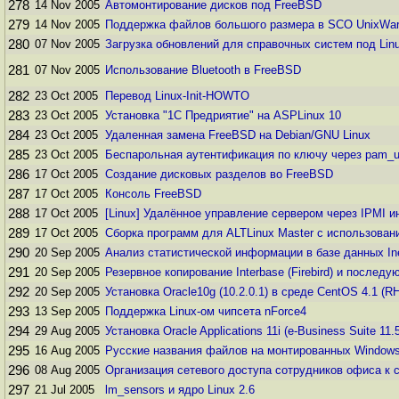
278
14 Nov 2005
Автомонтирование дисков под FreeBSD
279
14 Nov 2005
Поддержка файлов большого размера в SCO UnixWa
280
07 Nov 2005
Загрузка обновлений для справочных систем под Linu
281
07 Nov 2005
Использование Bluetooth в FreeBSD
282
23 Oct 2005
Перевод Linux-Init-HOWTO
283
23 Oct 2005
Установка "1С Предриятие" на ASPLinux 10
284
23 Oct 2005
Удаленная замена FreeBSD на Debian/GNU Linux
285
23 Oct 2005
Беспарольная аутентификация по ключу через pam_
286
17 Oct 2005
Создание дисковых разделов во FreeBSD
287
17 Oct 2005
Консоль FreeBSD
288
17 Oct 2005
[Linux] Удалённое управление сервером через IPMI 
289
17 Oct 2005
Сборка программ для ALTLinux Master с использован
290
20 Sep 2005
Анализ статистической информации в базе данных Iner
291
20 Sep 2005
Резервное копирование Interbase (Firebird) и послед
292
20 Sep 2005
Установка Oracle10g (10.2.0.1) в среде CentOS 4.1 (R
293
13 Sep 2005
Поддержка Linux-ом чипсета nForce4
294
29 Aug 2005
Установка Oracle Applications 11i (e-Business Suite 11.
295
16 Aug 2005
Русские названия файлов на монтированных Windows
296
08 Aug 2005
Организация сетевого доступа сотрудников офиса к 
297
21 Jul 2005
lm_sensors и ядро Linux 2.6