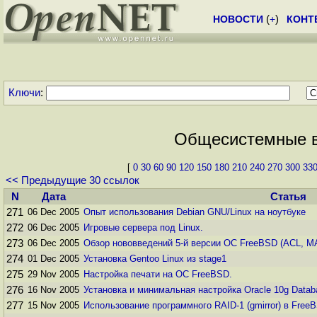
НОВОСТИ
(
+
)
КОНТ
Ключи
:
Общесистемные во
[
0
30
60
90
120
150
180
210
240
270
300
33
<< Предыдущие 30 ссылок
N
Дата
Статья
271
06 Dec 2005
Опыт использования Debian GNU/Linux на ноутбуке
272
06 Dec 2005
Игровые сервера под Linux.
273
06 Dec 2005
Обзор нововведений 5-й версии ОС FreeBSD (ACL, M
274
01 Dec 2005
Установка Gentoo Linux из stage1
275
29 Nov 2005
Настройка печати на ОС FreeBSD.
276
16 Nov 2005
Установка и минимальная настройка Oracle 10g Databa
277
15 Nov 2005
Использование программного RAID-1 (gmirror) в Free