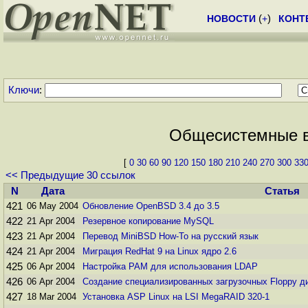
НОВОСТИ
(
+
)
КОНТ
Ключи
:
Общесистемные во
[
0
30
60
90
120
150
180
210
240
270
300
33
<< Предыдущие 30 ссылок
N
Дата
Статья
421
06 May 2004
Обновление OpenBSD 3.4 до 3.5
422
21 Apr 2004
Резервное копирование MySQL
423
21 Apr 2004
Перевод MiniBSD How-To на русский язык
424
21 Apr 2004
Миграция RedHat 9 на Linux ядро 2.6
425
06 Apr 2004
Настройка PAM для использования LDAP
426
06 Apr 2004
Создание специализированных загрузочных Floppy ди
427
18 Mar 2004
Установка ASP Linux на LSI MegaRAID 320-1