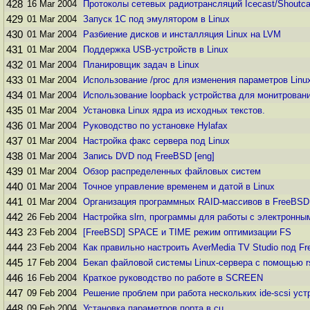
428
16 Mar 2004
Протоколы сетевых радиотрансляций Icecast/Shoutca
429
01 Mar 2004
Запуск 1С под эмулятором в Linux
430
01 Mar 2004
Разбиение дисков и инсталляция Linux на LVM
431
01 Mar 2004
Поддержка USB-устройств в Linux
432
01 Mar 2004
Планировщик задач в Linux
433
01 Mar 2004
Использование /proc для изменения параметров Linu
434
01 Mar 2004
Использование loopback устройства для монитрования
435
01 Mar 2004
Установка Linux ядра из исходных текстов.
436
01 Mar 2004
Руководство по установке Hylafax
437
01 Mar 2004
Настройка факс сервера под Linux
438
01 Mar 2004
Запись DVD под FreeBSD [eng]
439
01 Mar 2004
Обзор распределенных файловых систем
440
01 Mar 2004
Точное управление временем и датой в Linux
441
01 Mar 2004
Организация программных RAID-массивов в FreeBSD
442
26 Feb 2004
Настройка slrn, программы для работы с электронн
443
23 Feb 2004
[FreeBSD] SPACE и TIME режим оптимизации FS
444
23 Feb 2004
Как правильно настроить AverMedia TV Studio под F
445
17 Feb 2004
Бекап файловой системы Linux-сервера с помощью r
446
16 Feb 2004
Краткое руководство по работе в SCREEN
447
09 Feb 2004
Решение проблем при работа нескольких ide-scsi уст
448
09 Feb 2004
Установка параметров порта в cu