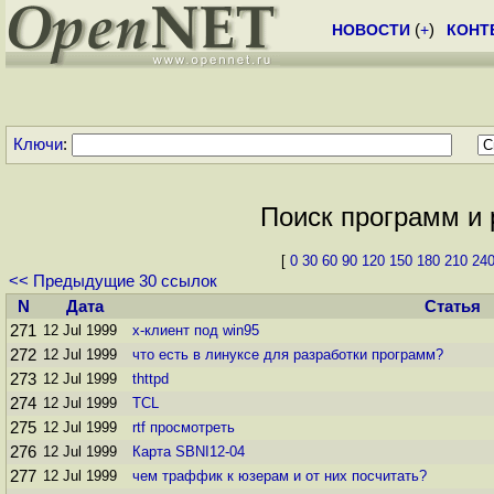
НОВОСТИ
(
+
)
КОНТ
Ключи
:
Поиск программ и р
[
0
30
60
90
120
150
180
210
24
<< Предыдущие 30 ссылок
N
Дата
Статья
271
12 Jul 1999
x-клиент под win95
272
12 Jul 1999
что есть в линуксе для разработки программ?
273
12 Jul 1999
thttpd
274
12 Jul 1999
TCL
275
12 Jul 1999
rtf просмотреть
276
12 Jul 1999
Карта SBNI12-04
277
12 Jul 1999
чем тpаффик к юзеpам и от них посчитать?