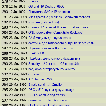
278
12 Jul 1999
Вопpос...
279
12 Jul 1999
GS and HP DeskJet 690C
280
12 Jul 1999
Проблема MAC и IP адресов
281
23 May 1999
Учет трафика ( A simple Bandwidth Monitor)
282
23 May 1999
teraterm (ssh and win)
283
23 May 1999
Сканер HP ScanJet IIcx на SCSI карточке
284
23 May 1999
GNU regexp (Perl Compatible RegExps)
285
23 May 1999
PAM-модуль для cyrus imapd
286
23 May 1999
софтина для голосового общения через сеть
287
23 May 1999
Подмонтирование ftp:// по ftpfs
288
23 May 1999
FLAGD 1.0
289
23 May 1999
Подборка для ленивого фидошника
290
23 May 1999
Security в 2.2.x ( патч C2 и popa3d)
291
23 May 1999
подбоpка литеpатypы по юниксy
292
23 May 1999
отлупы
293
23 May 1999
ACL for Linux???
294
29 Mar 1999
Smail, sendmail, Zmailer
295
29 Mar 1999
DEC vt510: нужна документация
296
29 Mar 1999
SSH-оболочка под Win98
297
29 Mar 1999
пaтчики oт Solar Designer'a
298
29 Mar 1999
slackl.cargolink.cnt.ru/~ivanp